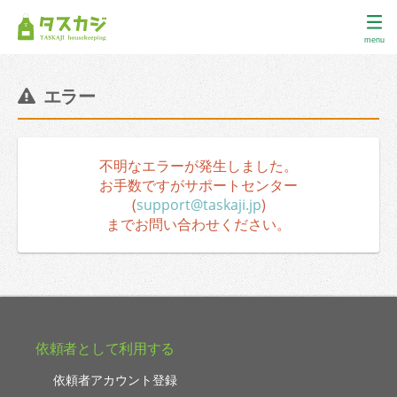
menu
エラー
不明なエラーが発生しました。
お手数ですがサポートセンター
(
support@taskaji.jp
)
までお問い合わせください。
依頼者として利用する
依頼者アカウント登録