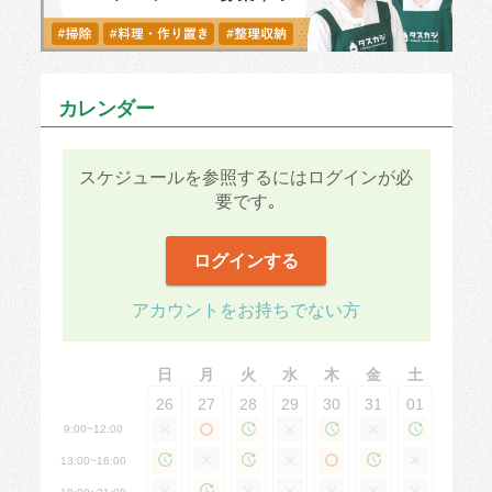
カレンダー
スケジュールを参照するにはログインが必
要です｡
ログインする
アカウントをお持ちでない方
日
月
火
水
木
金
土
26
27
28
29
30
31
01
9:00~12:00
13:00~16:00