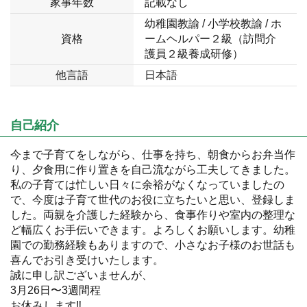
家事年数
記載なし
幼稚園教諭 / 小学校教諭 / ホ
資格
ームヘルパー２級（訪問介
護員２級養成研修）
他言語
日本語
自己紹介
今まで子育てをしながら、仕事を持ち、朝食からお弁当作
り、夕食用に作り置きを自己流ながら工夫してきました。
私の子育ては忙しい日々に余裕がなくなっていましたの
で、今度は子育て世代のお役に立ちたいと思い、登録しま
した。両親を介護した経験から、食事作りや室内の整理な
ど幅広くお手伝いできます。よろしくお願いします。幼稚
園での勤務経験もありますので、小さなお子様のお世話も
喜んでお引き受けいたします。
誠に申し訳ございませんが、
3月26日〜3週間程
お休みします‼️