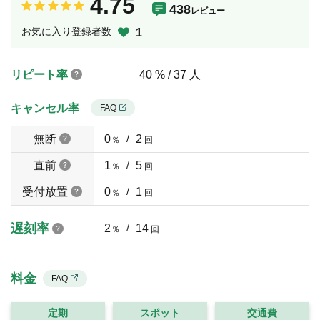
4.75
438
レビュー
お気に入り登録者数
1
リピート率
40 % / 37 人
キャンセル率
FAQ
無断
0
/
2
％
回
直前
1
/
5
％
回
受付放置
0
/
1
％
回
遅刻率
2
/
14
％
回
料金
FAQ
定期
スポット
交通費