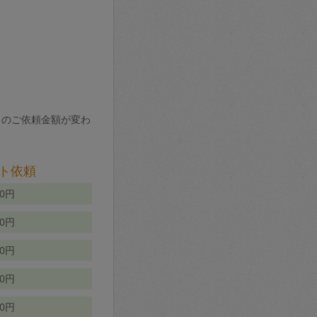
りのご依頼金額が変わ
ト依頼
00円
00円
50円
80円
70円