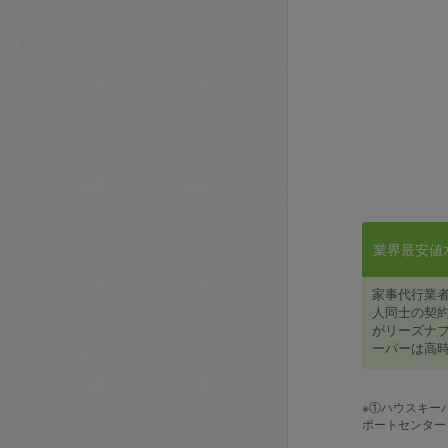
業界最安値水準
家事代行業
人同士の契約
がリーズナブ
ーパーは高時
※①ハウスキー
ポートセンター