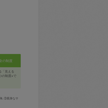
全の制度
る「見える
つの制度※で
険､③親身なサ