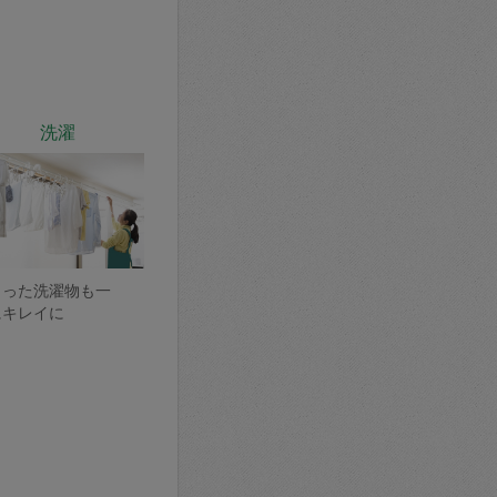
洗濯
まった洗濯物も一
にキレイに