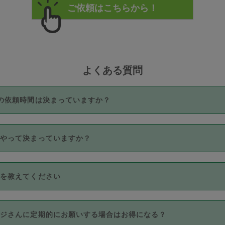
よくある質問
の依頼時間は決まっていますか？
つき3時間固定です。3時間を超えて依頼したい場合は、延長機能
うやって決まっていますか？
をご利用いただくには、タスカジさんに事前に相談し、合意の上事
。なお、3時間を下回っても、値引き等はございません。
価格帯の中からタスカジさん自身が価格を選んで設定しています。
法を教えてください
さんの価格設定には最初は制限があり、レビュー件数、レビューの
定可能な最高額が上がっていく仕組みになっています。
クレジットカード（Visa／Master／JCB／AMERICAN EXPRESS
カジさんに定期的にお願いする場合はお得になる？
のみとなります。