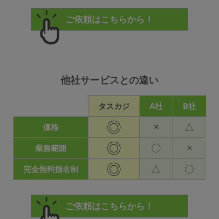
他社サービスとの違い
タスカジ
A社
B社
◎
×
△
価格
◎
〇
×
業務範囲
◎
△
〇
完全無料指名制