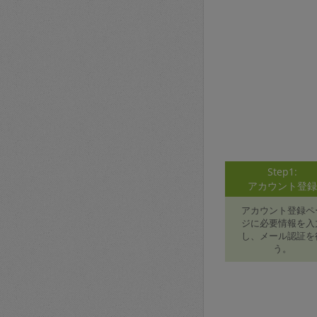
Step1:
アカウント登
アカウント登録ペ
ジに必要情報を入
し、メール認証を
う。