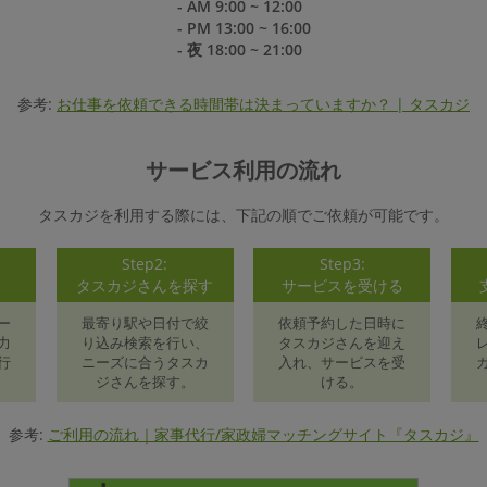
- AM 9:00 ~ 12:00
- PM 13:00 ~ 16:00
- 夜 18:00 ~ 21:00
参考:
お仕事を依頼できる時間帯は決まっていますか？ | タスカジ
サービス利用の流れ
タスカジを利用する際には、下記の順でご依頼が可能です。
Step2:
Step3:
録
タスカジさんを探す
サービスを受ける
ー
最寄り駅や日付で絞
依頼予約した日時に
力
り込み検索を行い、
タスカジさんを迎え
行
ニーズに合うタスカ
入れ、サービスを受
ジさんを探す。
ける。
参考:
ご利用の流れ｜家事代行/家政婦マッチングサイト『タスカジ』