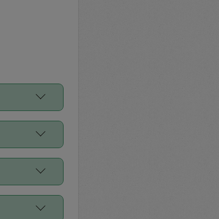
をご利用くださ
前申請すること
平均値、などで
／Diners