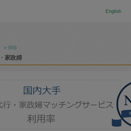
English
＞
掃除
・家政婦