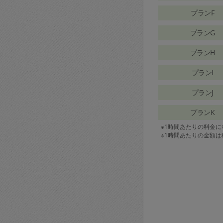
プランF
プランG
プランH
プランI
プランJ
プランK
※1時間あたりの料金
※1時間あたりの金額