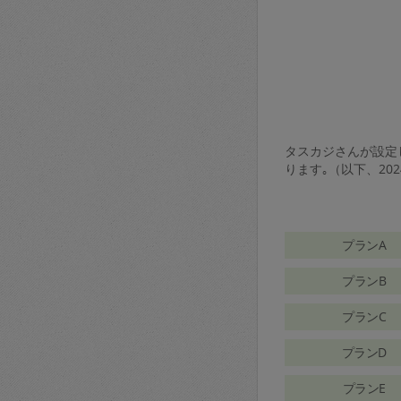
タスカジさんが設定し
ります｡（以下、20
プランA
プランB
プランC
プランD
プランE