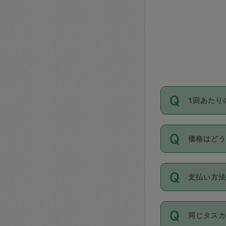
1回あたり
依頼1回に
価格はど
い。機能
が必要です
11種類の
支払い方
タスカジ
除々に設
お支払方法は
同じタス
Club）