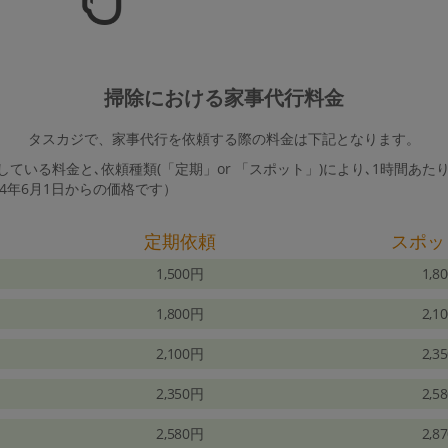
掃除における家事代行料金
タスカジで、家事代行を依頼する際の料金は下記となります。
ている料金と､依頼種類(「定期」or 「スポット」)により､1時間あた
24年6月1日からの価格です）
定期依頼
スポッ
1,500円
1,8
1,800円
2,1
2,100円
2,3
2,350円
2,5
2,580円
2,8