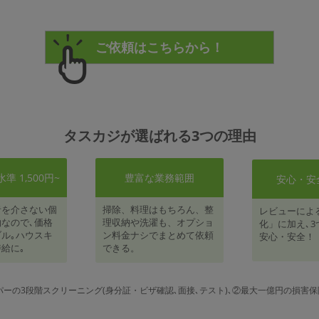
タスカジが選ばれる3つの理由
 1,500円~
豊富な業務範囲
安心・安
者を介さない個
掃除、料理はもちろん、整
レビューによ
なので､価格
理収納や洗濯も、オプショ
化」に加え､3
ル｡ハウスキ
ン料金ナシでまとめて依頼
安心・安全！
給に｡
できる。
パーの3段階スクリーニング(身分証・ビザ確認､面接､テスト)､②最大一億円の損害保