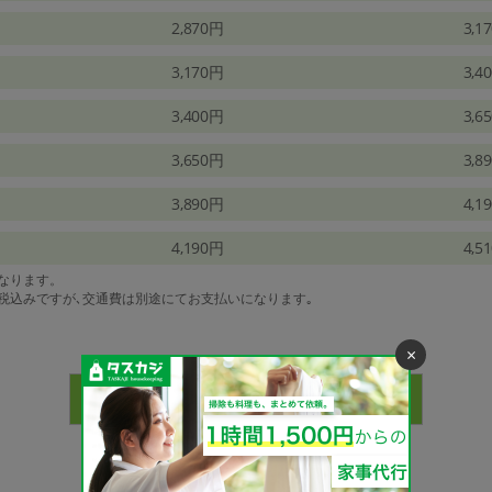
2,870円
3,1
3,170円
3,4
3,400円
3,6
3,650円
3,8
3,890円
4,1
4,190円
4,5
になります。
は税込みですが､交通費は別途にてお支払いになります｡
×