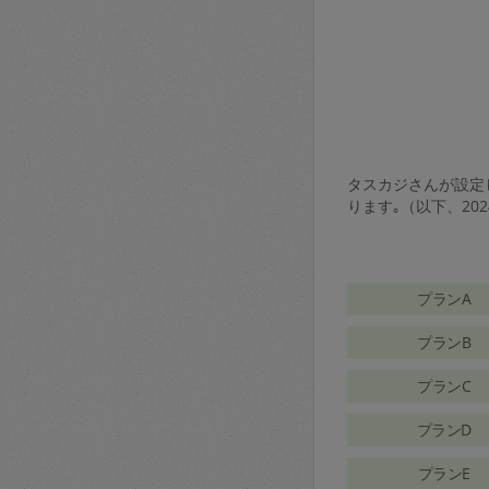
タスカジさんが設定し
ります｡（以下、20
プランA
プランB
プランC
プランD
プランE