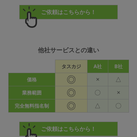
他社サービスとの違い
タスカジ
A社
B社
◎
×
△
価格
◎
〇
×
業務範囲
◎
△
〇
完全無料指名制