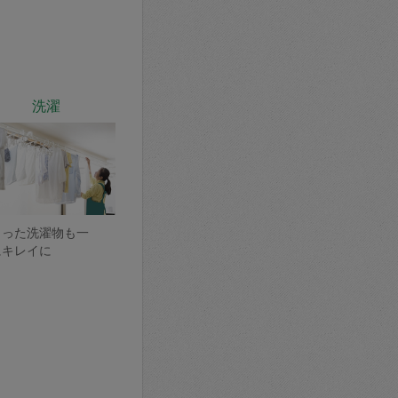
洗濯
まった洗濯物も一
にキレイに