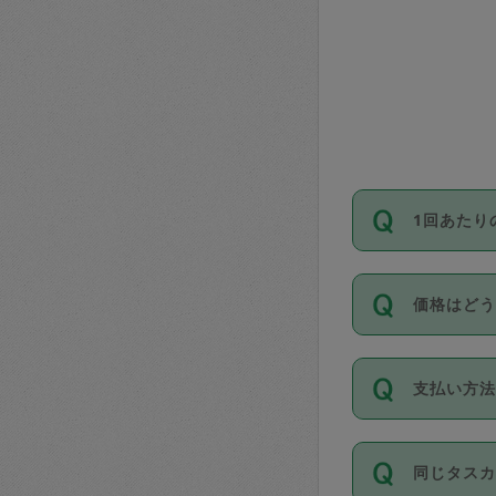
1回あたり
依頼1回に
価格はど
い。機能
が必要です
11種類の
支払い方
タスカジ
除々に設
お支払方法は
同じタス
Club）