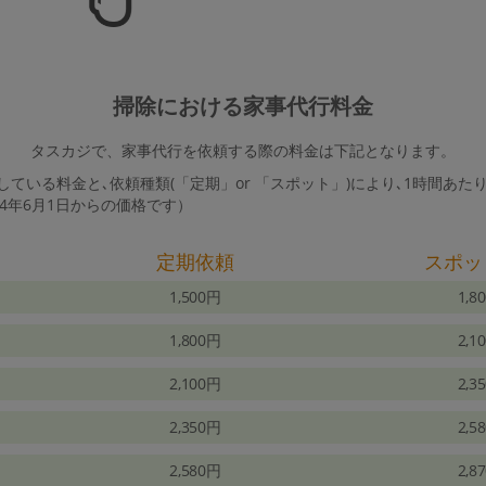
掃除における家事代行料金
タスカジで、家事代行を依頼する際の料金は下記となります。
ている料金と､依頼種類(「定期」or 「スポット」)により､1時間あた
24年6月1日からの価格です）
定期依頼
スポッ
1,500円
1,8
1,800円
2,1
2,100円
2,3
2,350円
2,5
2,580円
2,8