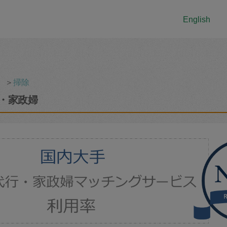
English
＞
掃除
・家政婦