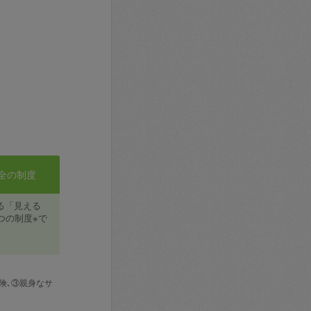
全の制度
る「見える
つの制度※で
険､③親身なサ