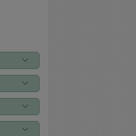
をご利用くださ
前申請すること
平均値、などで
／Diners