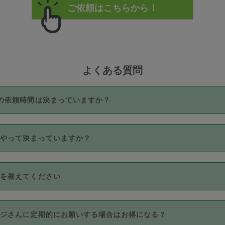
よくある質問
の依頼時間は決まっていますか？
つき3時間固定です。3時間を超えて依頼したい場合は、延長機能
うやって決まっていますか？
をご利用いただくには、タスカジさんに事前に相談し、合意の上事
。なお、3時間を下回っても、値引き等はございません。
価格帯の中からタスカジさん自身が価格を選んで設定しています。
法を教えてください
さんの価格設定には最初は制限があり、レビュー件数、レビューの
定可能な最高額が上がっていく仕組みになっています。
クレジットカード（Visa／Master／JCB／AMERICAN EXPRESS
カジさんに定期的にお願いする場合はお得になる？
のみとなります。