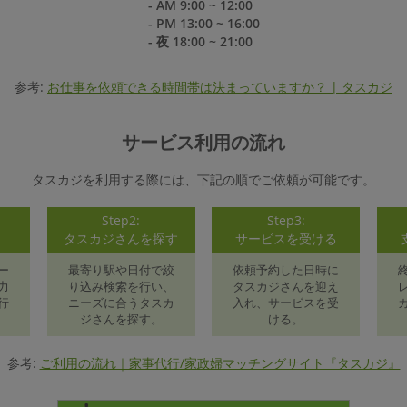
- AM 9:00 ~ 12:00
- PM 13:00 ~ 16:00
- 夜 18:00 ~ 21:00
参考:
お仕事を依頼できる時間帯は決まっていますか？ | タスカジ
サービス利用の流れ
タスカジを利用する際には、下記の順でご依頼が可能です。
Step2:
Step3:
録
タスカジさんを探す
サービスを受ける
ー
最寄り駅や日付で絞
依頼予約した日時に
力
り込み検索を行い、
タスカジさんを迎え
行
ニーズに合うタスカ
入れ、サービスを受
ジさんを探す。
ける。
参考:
ご利用の流れ｜家事代行/家政婦マッチングサイト『タスカジ』