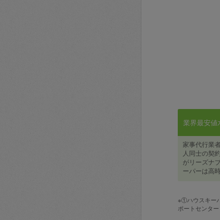
業界最安値水準
家事代行業
人同士の契約
がリーズナブ
ーパーは高時
※①ハウスキー
ポートセンター