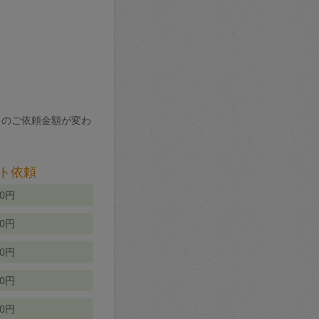
りのご依頼金額が変わ
ト依頼
00円
00円
50円
80円
70円