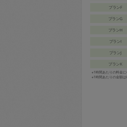
プランF
プランG
プランH
プランI
プランJ
プランK
※1時間あたりの料金
※1時間あたりの金額