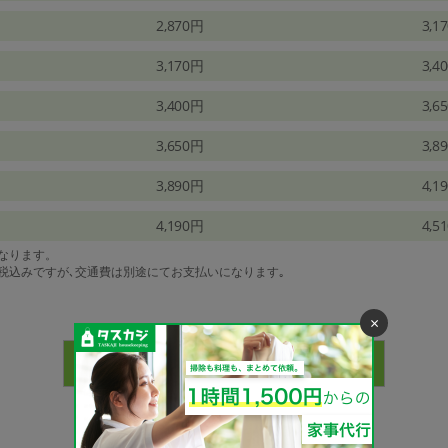
2,870円
3,1
3,170円
3,4
3,400円
3,6
3,650円
3,8
3,890円
4,1
4,190円
4,5
になります。
は税込みですが､交通費は別途にてお支払いになります｡
×