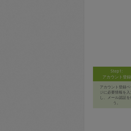
Step1:
アカウント登
アカウント登録ペ
ジに必要情報を入
し、メール認証を
う。