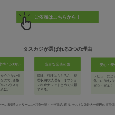
タスカジが選ばれる3つの理由
 1,500円~
豊富な業務範囲
安心・安
者を介さない個
掃除、料理はもちろん、整
レビューによ
なので､価格
理収納や洗濯も、オプショ
化」に加え､3
ル｡ハウスキ
ン料金ナシでまとめて依頼
安心・安全！
給に｡
できる。
パーの3段階スクリーニング(身分証・ビザ確認､面接､テスト)､②最大一億円の損害保