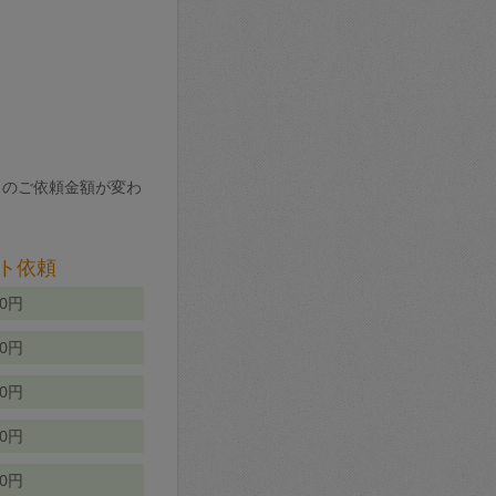
りのご依頼金額が変わ
ト依頼
00円
00円
50円
80円
70円