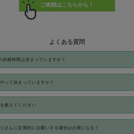
よくある質問
の依頼時間は決まっていますか？
つき3時間固定です。3時間を超えて依頼したい場合は、延長機能
うやって決まっていますか？
をご利用いただくには、タスカジさんに事前に相談し、合意の上事
。なお、3時間を下回っても、値引き等はございません。
価格帯の中からタスカジさん自身が価格を選んで設定しています。
法を教えてください
さんの価格設定には最初は制限があり、レビュー件数、レビューの
定可能な最高額が上がっていく仕組みになっています。
クレジットカード（Visa／Master／JCB／AMERICAN EXPRESS
カジさんに定期的にお願いする場合はお得になる？
のみとなります。