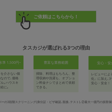
タスカジが選ばれる3つの理由
 1,500円~
豊富な業務範囲
安心・安
者を介さない個
掃除、料理はもちろん、整
レビューによ
なので､価格
理収納や洗濯も、オプショ
化」に加え､3
ル｡ハウスキ
ン料金ナシでまとめて依頼
安心・安全！
給に｡
できる。
パーの3段階スクリーニング(身分証・ビザ確認､面接､テスト)､②最大一億円の損害保