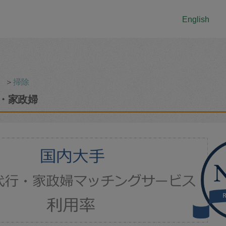
English
＞
掃除
・家政婦