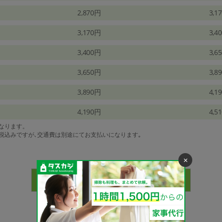
2,870円
3,1
3,170円
3,4
3,400円
3,6
3,650円
3,8
3,890円
4,1
4,190円
4,5
になります。
は税込みですが､交通費は別途にてお支払いになります｡
×