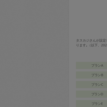
タスカジさんが設定し
ります｡（以下、20
プランA
プランB
プランC
プランD
プランE