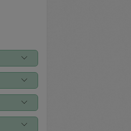
をご利用くださ
前申請すること
平均値、などで
／Diners