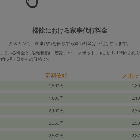
掃除における家事代行料金
タスカジで、家事代行を依頼する際の料金は下記となります。
ている料金と､依頼種類(「定期」or 「スポット」)により､1時間あた
24年6月1日からの価格です）
定期依頼
スポッ
1,500円
1,8
1,800円
2,1
2,100円
2,3
2,350円
2,5
2,580円
2,8