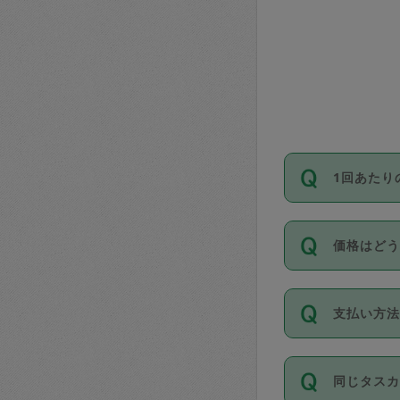
1回あたり
依頼1回に
価格はど
い。機能
が必要です
11種類の
支払い方
タスカジ
除々に設
お支払方法は
同じタス
Club）