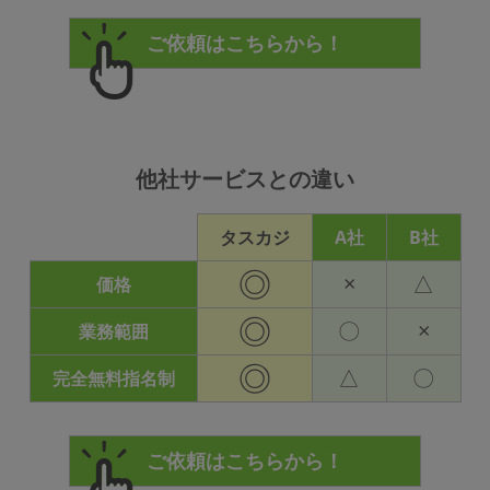
他社サービスとの違い
タスカジ
A社
B社
◎
×
△
価格
◎
〇
×
業務範囲
◎
△
〇
完全無料指名制