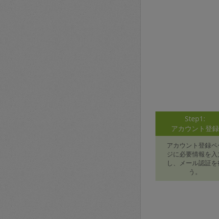
Step1:
アカウント登
アカウント登録ペ
ジに必要情報を入
し、メール認証を
う。