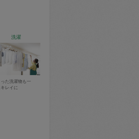
洗濯
まった洗濯物も一
にキレイに