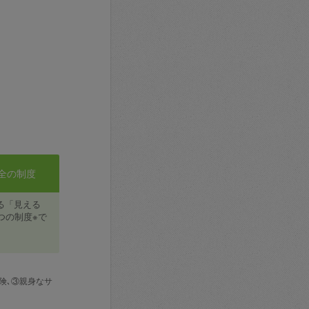
全の制度
る「見える
つの制度※で
険､③親身なサ