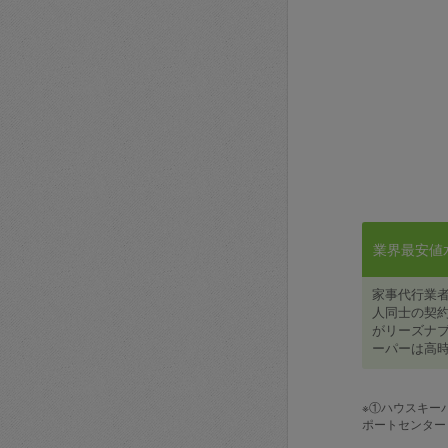
業界最安値水準
家事代行業
人同士の契約
がリーズナブ
ーパーは高時
※①ハウスキー
ポートセンター