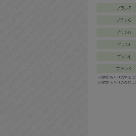
プランF
プランG
プランH
プランI
プランJ
プランK
※1時間あたりの料金
※1時間あたりの金額