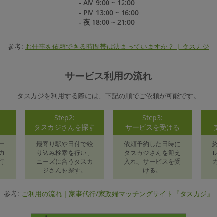
- AM 9:00 ~ 12:00
- PM 13:00 ~ 16:00
- 夜 18:00 ~ 21:00
参考:
お仕事を依頼できる時間帯は決まっていますか？ | タスカジ
サービス利用の流れ
タスカジを利用する際には、下記の順でご依頼が可能です。
Step2:
Step3:
録
タスカジさんを探す
サービスを受ける
ー
最寄り駅や日付で絞
依頼予約した日時に
力
り込み検索を行い、
タスカジさんを迎え
行
ニーズに合うタスカ
入れ、サービスを受
ジさんを探す。
ける。
参考:
ご利用の流れ｜家事代行/家政婦マッチングサイト『タスカジ』