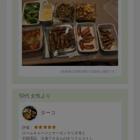
サーモンのムニエル
手羽中のソテー
キーマカレー
キーマカレーは冷凍しておいておけるのでありがたいで
す。
※依頼者の依頼当時の主観的な感想です。
50代 女性より
ターコ
評価：
ロールキャベツとサーモンマリネ等と
半調理品、冷凍できるものをリクエストし