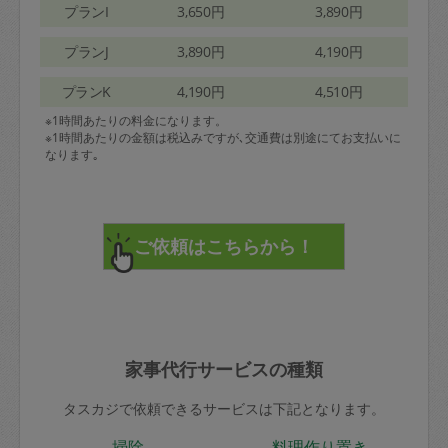
プランI
3,650円
3,890円
プランJ
3,890円
4,190円
プランK
4,190円
4,510円
※1時間あたりの料金になります。
※1時間あたりの金額は税込みですが､交通費は別途にてお支払いに
なります｡
家事代行サービスの種類
タスカジで依頼できるサービスは下記となります。
掃除
料理作り置き