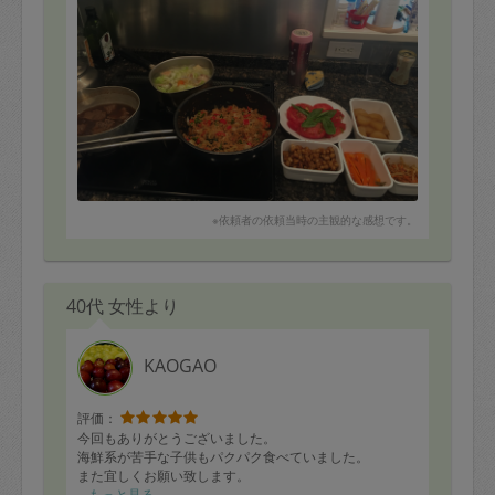
スカジさんから提案いただき、本当によく気がついて先
回りしていろんなことをしてくださいました。
お料理も、事前に打ち合わせしたときに調味料が足りな
かったのを、こちらが買い物に行けないのを見越して持
参いただき、本当に感謝です。
温かなで明るいお人柄が滲み出ており、安心してお任せ
できました。
ピカピカのお部屋で、作り立ての美味しい料理をいただ
き幸せな気分です！
また必ずお願いしたい方です。
※依頼者の依頼当時の主観的な感想です。
聴覚に関しては、筆談で全く問題なくスムーズでした。
本日は本当にありがとうございました^_^
40代 女性より
KAOGAO
評価：
今回もありがとうございました。
海鮮系が苦手な子供もパクパク食べていました。
また宜しくお願い致します。
もっと見る