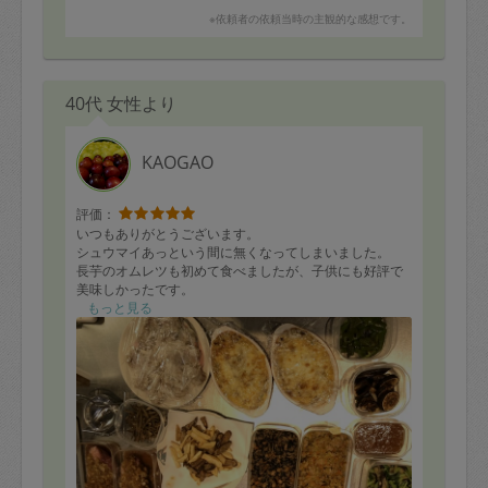
※依頼者の依頼当時の主観的な感想です。
40代 女性より
KAOGAO
評価：
いつもありがとうございます。
シュウマイあっという間に無くなってしまいました。
長芋のオムレツも初めて食べましたが、子供にも好評で
美味しかったです。
他にもローストポークや魚のフライ、混ぜご飯の素な
もっと見る
ど、手間のかかるものを多くお願いしてしまいまいまし
たが、さらに余った具材を合わせて1品作ってくださった
り、手際の良さに感心しきりです。
またよろしくお願いいたします。