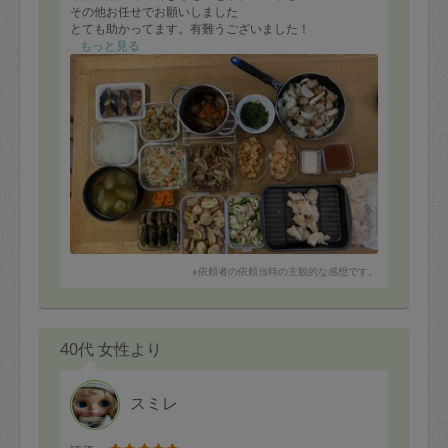
その他お任せでお願いしました
とても助かってます。有難うございました！
○ハンバーグ
もっと見る
○ピーマン肉詰め
○鳥唐揚げ
○人参グラッセ
○キャベツロールスープ
○サーモンマリネ
○ぶり焼
○タンドリーチキン
○牛肉切り落としガーリックステーキ風
○牛すじ煮込み
○ほうれん草胡麻和え
○野菜浅漬け
○オニオンサラダ
○きゅうり竹輪ツナマヨサッパリ和え
※依頼者の依頼当時の主観的な感想です。
○じゃがいも鶏肉ハーブソテー
○ピリ辛海老ガーリック
○海老マヨ
○酢豚
40代 女性より
スミレ