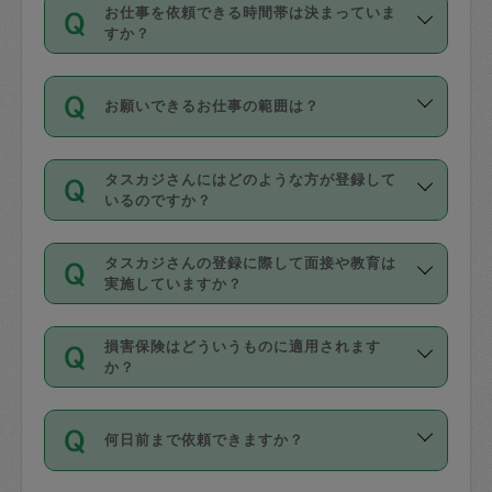
す。
丈夫です。
お仕事を依頼できる時間帯は決まっていま
料金のご請求と合わせてお支払いとなり
定期の最低利用回数は設けていない代わ
デビットカード・プリペイドカード（Vプ
すか？
ます。交通費の金額は「依頼の詳細」に
りに、一定数を超えたキャンセルは有償
リカ、au WALLETなど）
は支払にはご利
時間帯は3種類あります。いずれも１回あ
自動計算で表示されます。
でキャンセルすることが出来ます。
用いただけませんのでご注意ください。
お願いできるお仕事の範囲は？
たり３時間です。
銀行振込や現金払いも対応していませ
（例：毎週定期の場合は３回以上のキャ
ん。
掃除、整理収納、洗濯、買い物、料理、
・ＡＭ ９時～１２時
ンセルが有償（1200円、隔週定期の場合
なお、タスカジさんの交通費も、依頼料
タスカジさんにはどのような方が登録して
作り置きです。タスカジさんによってで
・ＰＭ １３時～１６時
いるのですか？
は２回以上のキャンセルが有償（1200
金のご請求と合わせてお支払いとなりま
きる仕事の範囲が異なりますので、依頼
・夜 １８時～２１時
円））
す。交通費の金額は「依頼の詳細」に自
主婦として長年の家事経験をお持ちの
する前にタスカジさんのプロフィールで
動計算で表示されます。
タスカジさんの登録に際して面接や教育は
方、栄養士・調理師といった資格者で保
確認してください。
開始時間を２時間前後変更することが可
実施していますか？
育園や学校の給食やレストランで料理関
基本的に、高所での作業や危険作業、屋
能です。依頼送信後、個別にタスカジさ
応募の際に、各自事務局との面接と説明
係の専門職に従事されていた方、日本で
外での作業は対象外です。
んにメッセージを送り調整してくださ
損害保険はどういうものに適用されます
を行っています。その後、身分証明書の
すでにハウスキーパーや英語の先生とし
か？
い。ただし、２時間を越えての調整はで
写真提出をしていただいています。外国
てお仕事をしているフィリピン出身の
きません。
依頼者とタスカジさんとの間でタスカジ
人の場合は在留カードで労働許可状況を
方、海外からの留学生、家事が好きな会
万が一、依頼した時間帯と作業時間が１
何日前まで依頼できますか？
を通して成立した作業時間内での作業に
確認しています。タスカジさんトレーニ
社員など様々なバックグラウンドの方が
時間も被らない場合、損害保険の対象外
適用されます。作業範囲は、掃除、洗
ング動画を使ったセルフトレーニングの
登録しています。
となりますので、ご注意ください。