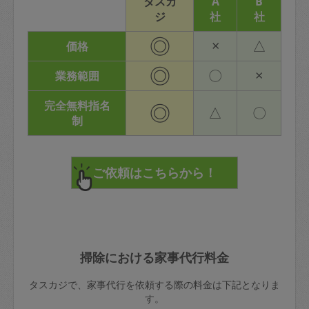
タスカ
A
B
ジ
社
社
◎
×
△
価格
◎
〇
×
業務範囲
完全無料指名
◎
△
〇
制
掃除における家事代行料金
タスカジで、家事代行を依頼する際の料金は下記となりま
す。