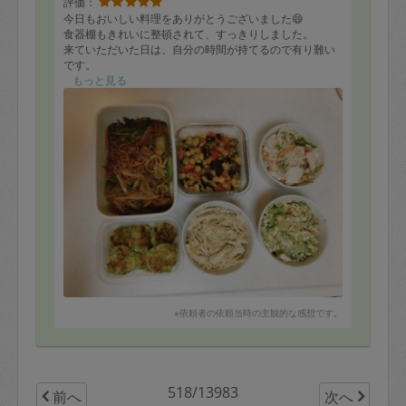
評価：
今日もおいしい料理をありがとうございました😄
食器棚もきれいに整頓されて、すっきりしました。
来ていただいた日は、自分の時間が持てるので有り難い
です。
またよろしくお願いします。
もっと見る
※依頼者の依頼当時の主観的な感想です。
518/13983
前へ
次へ