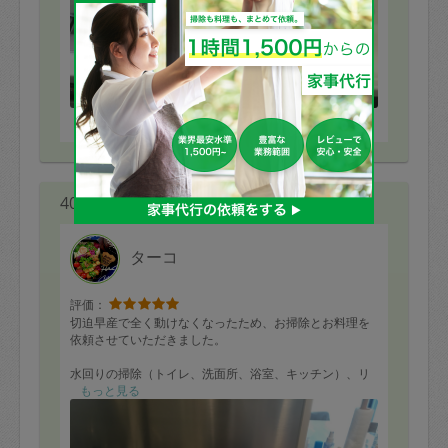
定期契約をキャンセルする場合、毎週定
期は月2回まで隔週定期は月1回までキャ
ンセル料は発生しません。それ以上はキ
ャンセル料が発生します。
※依頼者の依頼当時の主観的な感想です。
定期契約キャンセル料：
・1回につき1,200円※
40代 女性より
・詳細ルールは、
こちら
を参照くださ
い。
ターコ
※キャンセル料金の設定について：
評価：
定期依頼1回（3時間）の金額とスポット
切迫早産で全く動けなくなったため、お掃除とお料理を
1回（3時間）依頼した場合の金額の差額
依頼させていただきました。
相当で料金設定されています。
水回りの掃除（トイレ、洗面所、浴室、キッチン）、リ
ビングの整理、ダイニングの床拭きをしていただき、残
もっと見る
った時間で数品作っていただければ十分と思っておりま
したが、沢山のお料理を作っていただき感激しました。
ご飯を炊くこともお願いしないと、と思っていたら、タ