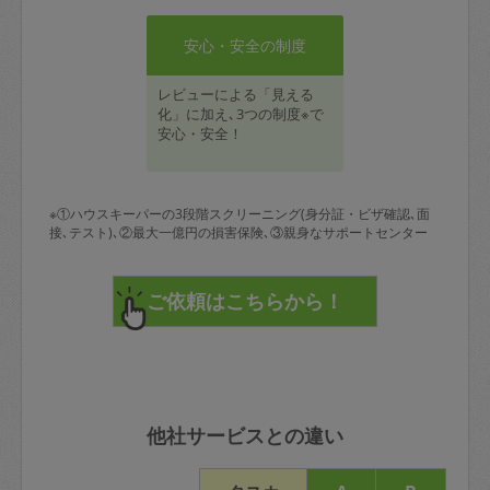
安心・安全の制度
レビューによる「見える
化」に加え､3つの制度※で
安心・安全！
※①ハウスキーパーの3段階スクリーニング(身分証・ビザ確認､面
接､テスト)､②最大一億円の損害保険､③親身なサポートセンター
他社サービスとの違い