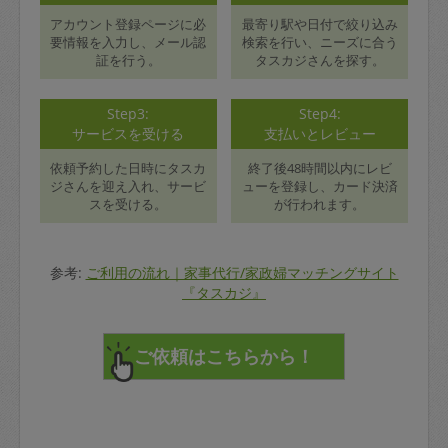
アカウント登録ページに必
最寄り駅や日付で絞り込み
要情報を入力し、メール認
検索を行い、ニーズに合う
証を行う。
タスカジさんを探す。
Step3:
Step4:
サービスを受ける
支払いとレビュー
依頼予約した日時にタスカ
終了後48時間以内にレビ
ジさんを迎え入れ、サービ
ューを登録し、カード決済
スを受ける。
が行われます。
参考:
ご利用の流れ｜家事代行/家政婦マッチングサイト
『タスカジ』