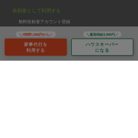
依頼者として利用する
無料依頼者アカウント登録
タスカジさんを探す
＼1時間1,500円から／
＼最高時給3,000円／
ご利用の流れ
家事代行を
ハウスキーパー
利用する
になる
利用シーンの例
FAQ
法人として利用する
法人として依頼する
福利厚生プラン
タスカジさんとして利用する
説明会・面接に参加する
運営・規約