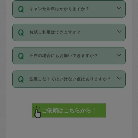
ご依頼は、現在を起点に3日後（72時間
濯、料理、作り置き、整理収納、買い物
のち、タスカジモニター宅にて３時間の
また外国人の方は英語しか話せない方、
キャンセル料はかかりますか？
以降）の日時から受付可能となっていま
です。作業中に物を壊したり、人にけが
現場トライアルを受け、合格したタスカ
日本語も話せる方など様々です。
す。
をさせたりした場合が対象で、補償金額
ジさんが活動されています。
キャンセル料には、以下の2種類がありま
ただし、72時間を切った直前の日程では
は対物1000万円、対人1億円が上限で
バックグラウンドや得意分野はプロフィ
お試し利用はできますか？
す。
タスカジさんへ「募集」をかけることが
す。
※テストセンターの講評は１件目のレビュ
ールに記載していますので、各自の得意
可能です。
ーとして記載されていますので依頼の際
分野を見極めて、目的に合わせてお仕事
「お試し利用」というメニューはありま
万が一損害が発生した場合は、その場の
に参考にしてください。
を依頼してください。
不在の場合にもお願いできますか？
せんが、「一回のみ」依頼を活用するこ
1. 直前キャンセル（定期、スポット契約
写真を撮り、
参考
：
【詳細】タスカジさんの登録に際
とによって、気に入ったタスカジさんを
共通）
タスカジサポートセンターまでご連絡く
して面接や教育は実施していますか？
不在の場合の作業はタスカジさんの同意
見つけることができます。
・タスカジさんのお仕事開始予定時間前
ださい。
注意しなくてはいけない点はありますか？
が必要です。数回の依頼ののち、タスカ
72時間を超える※と、以下のキャンセル
詳細FAQ：
損害賠償保険について教えて
ジさんと依頼者の間で十分な信頼関係が
まず、条件の合う気になるタスカジさ
料が発生します。
ください。
貴重品は紛失の際トラブルの元となるの
できたのち、タスカジさんに依頼してみ
ん、２・３人に「スポット」依頼をして
で、必ず鍵のかかるロッカーや金庫に入
てください。
みてください。
直前キャンセル料：
れて依頼者の責任の元管理するよう心掛
不在時に部屋に入るためにタスカジさん
その後、一番気に入ったタスカジさんに
72時間前〜24時間前＝依頼料金の50%
けてください。
に鍵を預ける必要がありますが、タスカ
「定期（毎週・隔週）」依頼をしてくだ
24時間前～1時間前＝依頼金額の100%
※パスポート、クレジットカード、銀行カ
ジさんが紛失した鍵によって二次的な損
さい。
1時間前〜実施時間＝依頼金額の100%＋
ード、5千円以上のアクセサリー、500円
害（たとえば、第三者の侵入など）が起
交通費全額