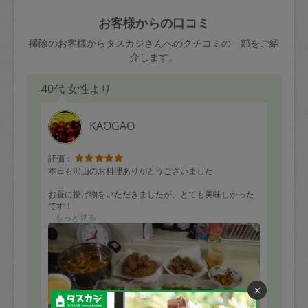
玉、など
きた場合は損害保険の対象外となるので
依頼者不在による当日キャンセル＝依頼
お客様からの口コミ
ご注意ください。
金額の100%＋交通費全額
掃除のお客様からタスカジさんへのクチコミの一部をご紹
あわせてこちらも参照ください
：
初めて
介します。
利用します。注意しなくてはいけない点
※例：依頼日時／土曜日午前9時開始の場
はありますか？
40代 女性より
合、水曜日午前9時以降はキャンセル料が
発生
水曜日9時〜金曜日9時まで＝依頼料金の
KAOGAO
50%
評価：
金曜日9時～土曜日8時まで＝依頼金額の
本日も沢山のお料理ありがとうございました
100%
お昼に揚げ物をいただきましたが、とても美味しかった
土曜日8時〜実施時間＝依頼金額の100%
です！
＋交通費全額
もっと見る
また次回もよろしくお願い致します
依頼者不在による当日キャンセル＝依頼
金額の100%＋交通費全額
×
2. 定期契約キャンセル（定期契約のみ）