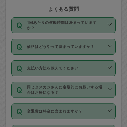
よくある質問
1回あたりの依頼時間は決まっています
か？
依頼1回につき3時間固定です。3時間を
価格はどうやって決まっていますか？
超えて依頼したい場合は、延長機能をご
利用ください。機能をご利用いただくに
11種類の価格帯の中からタスカジさん自
は、タスカジさんに事前に相談し、合意
支払い方法を教えてください
身が価格を選んで設定しています。
の上事前申請することが必要です。な
タスカジさんの価格設定には最初は制限
お、3時間を下回っても、値引き等はござ
お支払方法はクレジットカード（Visa／
があり、レビュー件数、レビューの平均
いません。
同じタスカジさんに定期的にお願いする場
Master／JCB／AMERICAN EXPRESS／
値、などで除々に設定可能な最高額が上
合はお得になる？
Diners Club）のみとなります。
がっていく仕組みになっています。
依頼には「スポット」と「定期（毎週｜
カード情報のご登録は、依頼リクエスト
交通費は料金に含まれますか？
隔週）」があり、「定期」の依頼は「ス
を行う際にご入力ください。プロフィー
ポット」よりお得な料金でご利用できま
ル登録時にはご入力いただかなくても大
交通費は依頼料金とは別途発生し、依頼