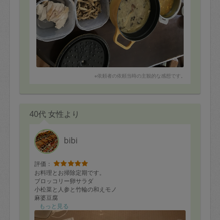
※依頼者の依頼当時の主観的な感想です。
40代 女性より
bibi
評価：
お料理とお掃除定期です。
ブロッコリー卵サラダ
小松菜と人参と竹輪の和えモノ
麻婆豆腐
肉じゃが
もっと見る
豚バラ野菜巻き