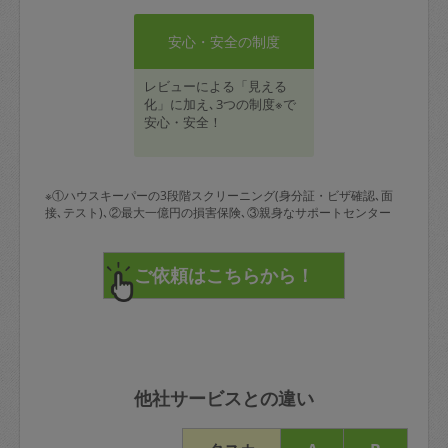
安心・安全の制度
レビューによる「見える
化」に加え､3つの制度※で
安心・安全！
※①ハウスキーパーの3段階スクリーニング(身分証・ビザ確認､面
接､テスト)､②最大一億円の損害保険､③親身なサポートセンター
他社サービスとの違い