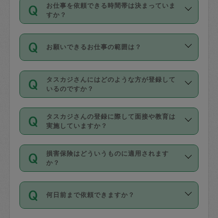
す。
丈夫です。
お仕事を依頼できる時間帯は決まっていま
料金のご請求と合わせてお支払いとなり
定期の最低利用回数は設けていない代わ
デビットカード・プリペイドカード（Vプ
すか？
ます。交通費の金額は「依頼の詳細」に
りに、一定数を超えたキャンセルは有償
リカ、au WALLETなど）
は支払にはご利
時間帯は3種類あります。いずれも１回あ
自動計算で表示されます。
でキャンセルすることが出来ます。
用いただけませんのでご注意ください。
お願いできるお仕事の範囲は？
たり３時間です。
銀行振込や現金払いも対応していませ
（例：毎週定期の場合は３回以上のキャ
ん。
掃除、整理収納、洗濯、買い物、料理、
・ＡＭ ９時～１２時
ンセルが有償（1200円、隔週定期の場合
なお、タスカジさんの交通費も、依頼料
タスカジさんにはどのような方が登録して
作り置きです。タスカジさんによってで
・ＰＭ １３時～１６時
いるのですか？
は２回以上のキャンセルが有償（1200
金のご請求と合わせてお支払いとなりま
きる仕事の範囲が異なりますので、依頼
・夜 １８時～２１時
円））
す。交通費の金額は「依頼の詳細」に自
主婦として長年の家事経験をお持ちの
する前にタスカジさんのプロフィールで
動計算で表示されます。
タスカジさんの登録に際して面接や教育は
方、栄養士・調理師といった資格者で保
確認してください。
開始時間を２時間前後変更することが可
実施していますか？
育園や学校の給食やレストランで料理関
基本的に、高所での作業や危険作業、屋
能です。依頼送信後、個別にタスカジさ
応募の際に、各自事務局との面接と説明
係の専門職に従事されていた方、日本で
外での作業は対象外です。
んにメッセージを送り調整してくださ
損害保険はどういうものに適用されます
を行っています。その後、身分証明書の
すでにハウスキーパーや英語の先生とし
か？
い。ただし、２時間を越えての調整はで
写真提出をしていただいています。外国
てお仕事をしているフィリピン出身の
きません。
依頼者とタスカジさんとの間でタスカジ
人の場合は在留カードで労働許可状況を
方、海外からの留学生、家事が好きな会
万が一、依頼した時間帯と作業時間が１
何日前まで依頼できますか？
を通して成立した作業時間内での作業に
確認しています。タスカジさんトレーニ
社員など様々なバックグラウンドの方が
時間も被らない場合、損害保険の対象外
適用されます。作業範囲は、掃除、洗
ング動画を使ったセルフトレーニングの
登録しています。
となりますので、ご注意ください。