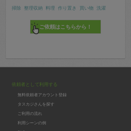
定期契約をキャンセルする場合、毎週定
掃除
整理収納
料理
作り置き
買い物
洗濯
期は月2回まで隔週定期は月1回までキャ
ンセル料は発生しません。それ以上はキ
ャンセル料が発生します。
定期契約キャンセル料：
・1回につき1,200円※
・詳細ルールは、
こちら
を参照くださ
い。
※キャンセル料金の設定について：
依頼者として利用する
定期依頼1回（3時間）の金額とスポット
無料依頼者アカウント登録
1回（3時間）依頼した場合の金額の差額
タスカジさんを探す
相当で料金設定されています。
ご利用の流れ
利用シーンの例