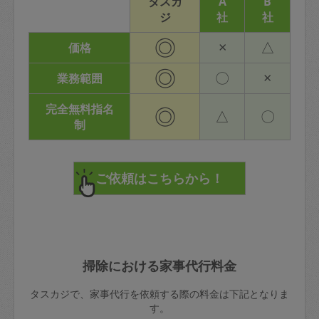
タスカ
A
B
ジ
社
社
◎
×
△
価格
◎
〇
×
業務範囲
完全無料指名
◎
△
〇
制
掃除における家事代行料金
タスカジで、家事代行を依頼する際の料金は下記となりま
す。