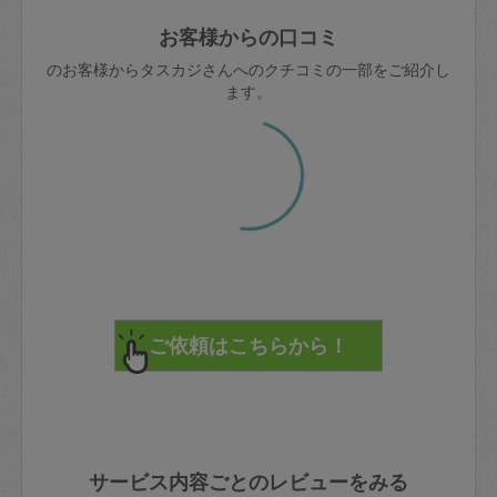
玉、など
きた場合は損害保険の対象外となるので
依頼者不在による当日キャンセル＝依頼
お客様からの口コミ
ご注意ください。
金額の100%＋交通費全額
のお客様からタスカジさんへのクチコミの一部をご紹介し
あわせてこちらも参照ください
：
初めて
ます。
利用します。注意しなくてはいけない点
※例：依頼日時／土曜日午前9時開始の場
はありますか？
合、水曜日午前9時以降はキャンセル料が
発生
水曜日9時〜金曜日9時まで＝依頼料金の
50%
金曜日9時～土曜日8時まで＝依頼金額の
100%
土曜日8時〜実施時間＝依頼金額の100%
＋交通費全額
依頼者不在による当日キャンセル＝依頼
金額の100%＋交通費全額
サービス内容ごとのレビューをみる
2. 定期契約キャンセル（定期契約のみ）