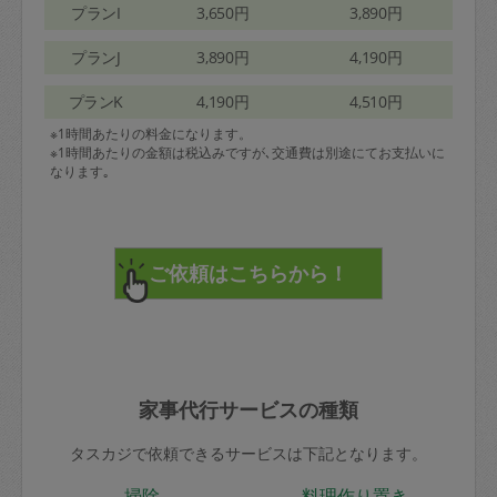
プランI
3,650円
3,890円
プランJ
3,890円
4,190円
プランK
4,190円
4,510円
※1時間あたりの料金になります。
※1時間あたりの金額は税込みですが､交通費は別途にてお支払いに
なります｡
家事代行サービスの種類
タスカジで依頼できるサービスは下記となります。
掃除
料理作り置き