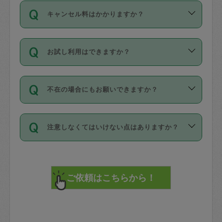
ご依頼は、現在を起点に3日後（72時間
濯、料理、作り置き、整理収納、買い物
のち、タスカジモニター宅にて３時間の
また外国人の方は英語しか話せない方、
キャンセル料はかかりますか？
以降）の日時から受付可能となっていま
です。作業中に物を壊したり、人にけが
現場トライアルを受け、合格したタスカ
日本語も話せる方など様々です。
す。
をさせたりした場合が対象で、補償金額
ジさんが活動されています。
キャンセル料には、以下の2種類がありま
ただし、72時間を切った直前の日程では
は対物1000万円、対人1億円が上限で
バックグラウンドや得意分野はプロフィ
お試し利用はできますか？
す。
タスカジさんへ「募集」をかけることが
す。
※テストセンターの講評は１件目のレビュ
ールに記載していますので、各自の得意
可能です。
ーとして記載されていますので依頼の際
分野を見極めて、目的に合わせてお仕事
「お試し利用」というメニューはありま
万が一損害が発生した場合は、その場の
に参考にしてください。
を依頼してください。
不在の場合にもお願いできますか？
せんが、「一回のみ」依頼を活用するこ
1. 直前キャンセル（定期、スポット契約
写真を撮り、
参考
：
【詳細】タスカジさんの登録に際
とによって、気に入ったタスカジさんを
共通）
タスカジサポートセンターまでご連絡く
して面接や教育は実施していますか？
不在の場合の作業はタスカジさんの同意
見つけることができます。
・タスカジさんのお仕事開始予定時間前
ださい。
注意しなくてはいけない点はありますか？
が必要です。数回の依頼ののち、タスカ
72時間を超える※と、以下のキャンセル
詳細FAQ：
損害賠償保険について教えて
ジさんと依頼者の間で十分な信頼関係が
まず、条件の合う気になるタスカジさ
料が発生します。
ください。
貴重品は紛失の際トラブルの元となるの
できたのち、タスカジさんに依頼してみ
ん、２・３人に「スポット」依頼をして
で、必ず鍵のかかるロッカーや金庫に入
てください。
みてください。
直前キャンセル料：
れて依頼者の責任の元管理するよう心掛
不在時に部屋に入るためにタスカジさん
その後、一番気に入ったタスカジさんに
72時間前〜24時間前＝依頼料金の50%
けてください。
に鍵を預ける必要がありますが、タスカ
「定期（毎週・隔週）」依頼をしてくだ
24時間前～1時間前＝依頼金額の100%
※パスポート、クレジットカード、銀行カ
ジさんが紛失した鍵によって二次的な損
さい。
1時間前〜実施時間＝依頼金額の100%＋
ード、5千円以上のアクセサリー、500円
害（たとえば、第三者の侵入など）が起
交通費全額