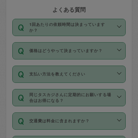
よくある質問
1回あたりの依頼時間は決まっています
か？
依頼1回につき3時間固定です。3時間を
価格はどうやって決まっていますか？
超えて依頼したい場合は、延長機能をご
利用ください。機能をご利用いただくに
11種類の価格帯の中からタスカジさん自
は、タスカジさんに事前に相談し、合意
支払い方法を教えてください
身が価格を選んで設定しています。
の上事前申請することが必要です。な
タスカジさんの価格設定には最初は制限
お、3時間を下回っても、値引き等はござ
お支払方法はクレジットカード（Visa／
があり、レビュー件数、レビューの平均
いません。
同じタスカジさんに定期的にお願いする場
Master／JCB／AMERICAN EXPRESS／
値、などで除々に設定可能な最高額が上
合はお得になる？
Diners Club）のみとなります。
がっていく仕組みになっています。
依頼には「スポット」と「定期（毎週｜
カード情報のご登録は、依頼リクエスト
交通費は料金に含まれますか？
隔週）」があり、「定期」の依頼は「ス
を行う際にご入力ください。プロフィー
ポット」よりお得な料金でご利用できま
ル登録時にはご入力いただかなくても大
交通費は依頼料金とは別途発生し、依頼