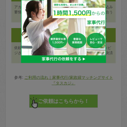
アカウント登録ページに必
最寄り駅や日付で絞り込み
要情報を入力し、メール認
検索を行い、ニーズに合う
証を行う。
タスカジさんを探す。
Step3:
Step4:
サービスを受ける
支払いとレビュー
依頼予約した日時にタスカ
終了後48時間以内にレビ
ジさんを迎え入れ、サービ
ューを登録し、カード決済
スを受ける。
が行われます。
参考:
ご利用の流れ｜家事代行/家政婦マッチングサイト
『タスカジ』