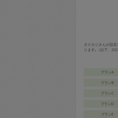
タスカジさんが設定し
ります｡（以下、20
プランA
プランB
プランC
プランD
プランE