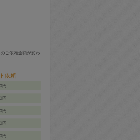
りのご依頼金額が変わ
ト依頼
00円
00円
50円
80円
70円