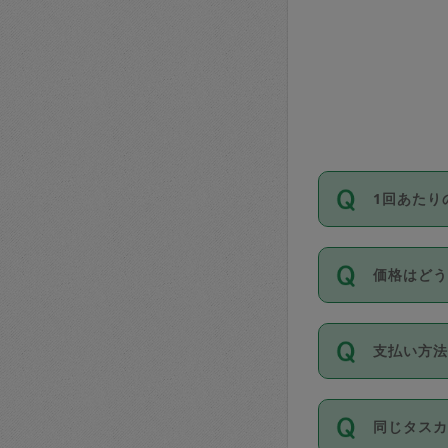
1回あたり
依頼1回に
価格はど
い。機能
が必要です
11種類の
支払い方
タスカジ
除々に設
お支払方法は
同じタス
Club）