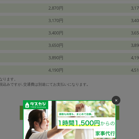
2,870円
3,1
3,170円
3,4
3,400円
3,6
3,650円
3,8
3,890円
4,1
4,190円
4,5
になります。
は税込みですが､交通費は別途にてお支払いになります｡
×