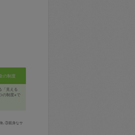
全の制度
る「見える
つの制度※で
険､③親身なサ