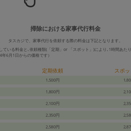
掃除における家事代行料金
タスカジで、家事代行を依頼する際の料金は下記となります。
ている料金と､依頼種類(「定期」or 「スポット」)により､1時間あた
24年6月1日からの価格です）
定期依頼
スポッ
1,500円
1,8
1,800円
2,1
2,100円
2,3
2,350円
2,5
2,580円
2,8