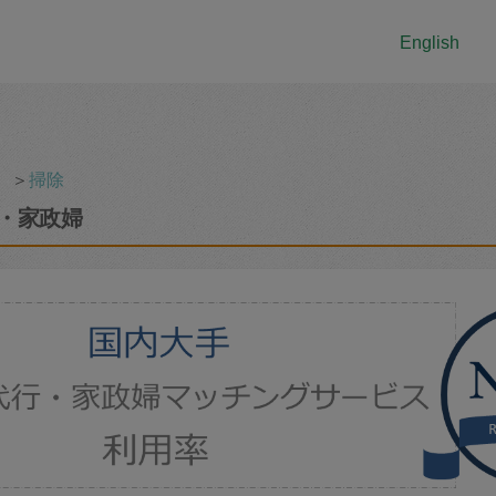
English
＞
掃除
・家政婦