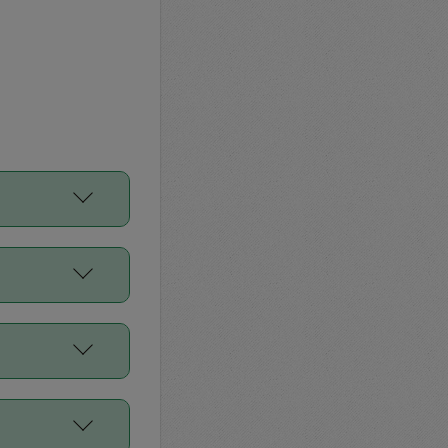
をご利用くださ
前申請すること
平均値、などで
／Diners