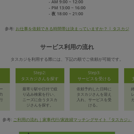
- AM 9:00 ~ 12:00
- PM 13:00 ~ 16:00
- 夜 18:00 ~ 21:00
参考:
お仕事を依頼できる時間帯は決まっていますか？ | タスカジ
サービス利用の流れ
タスカジを利用する際には、下記の順でご依頼が可能です。
Step2:
Step3:
録
タスカジさんを探す
サービスを受ける
ー
最寄り駅や日付で絞
依頼予約した日時に
力
り込み検索を行い、
タスカジさんを迎え
行
ニーズに合うタスカ
入れ、サービスを受
ジさんを探す。
ける。
参考:
ご利用の流れ｜家事代行/家政婦マッチングサイト『タスカジ』