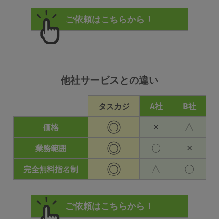
他社サービスとの違い
タスカジ
A社
B社
◎
×
△
価格
◎
〇
×
業務範囲
◎
△
〇
完全無料指名制