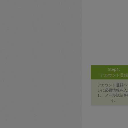
Step1:
アカウント登
アカウント登録ペ
ジに必要情報を入
し、メール認証を
う。