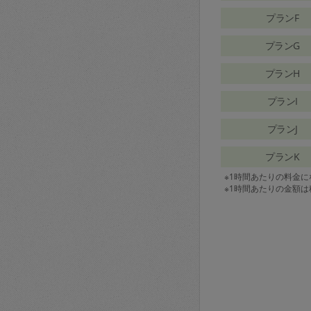
プランF
プランG
プランH
プランI
プランJ
プランK
※1時間あたりの料金
※1時間あたりの金額