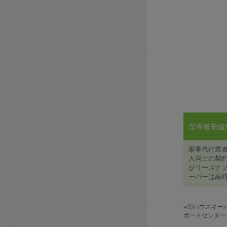
業界最安値水準
家事代行業
人同士の契約
がリーズナブ
ーパーは高時
※①ハウスキー
ポートセンター