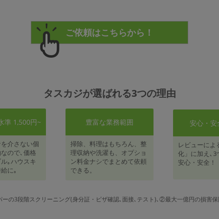
タスカジが選ばれる3つの理由
 1,500円~
豊富な業務範囲
安心・安
者を介さない個
掃除、料理はもちろん、整
レビューによ
なので､価格
理収納や洗濯も、オプショ
化」に加え､3
ル｡ハウスキ
ン料金ナシでまとめて依頼
安心・安全！
給に｡
できる。
パーの3段階スクリーニング(身分証・ビザ確認､面接､テスト)､②最大一億円の損害保