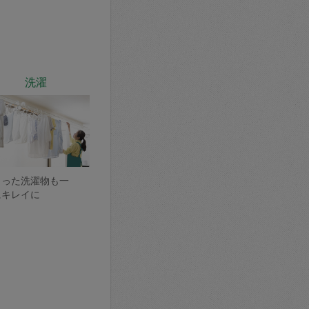
洗濯
まった洗濯物も一
にキレイに