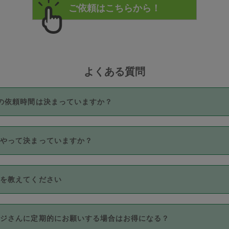
よくある質問
の依頼時間は決まっていますか？
つき3時間固定です。3時間を超えて依頼したい場合は、延長機能
うやって決まっていますか？
をご利用いただくには、タスカジさんに事前に相談し、合意の上事
。なお、3時間を下回っても、値引き等はございません。
価格帯の中からタスカジさん自身が価格を選んで設定しています。
法を教えてください
さんの価格設定には最初は制限があり、レビュー件数、レビューの
定可能な最高額が上がっていく仕組みになっています。
クレジットカード（Visa／Master／JCB／AMERICAN EXPRESS
カジさんに定期的にお願いする場合はお得になる？
のみとなります。