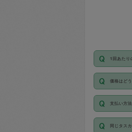
1回あたり
依頼1回に
価格はど
い。機能
が必要です
11種類の
支払い方
タスカジ
除々に設
お支払方法は
同じタス
Club）