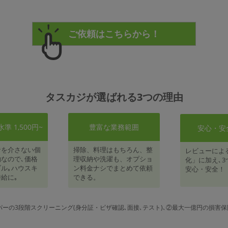
タスカジが選ばれる3つの理由
 1,500円~
豊富な業務範囲
安心・安
者を介さない個
掃除、料理はもちろん、整
レビューによ
なので､価格
理収納や洗濯も、オプショ
化」に加え､3
ル｡ハウスキ
ン料金ナシでまとめて依頼
安心・安全！
給に｡
できる。
パーの3段階スクリーニング(身分証・ビザ確認､面接､テスト)､②最大一億円の損害保