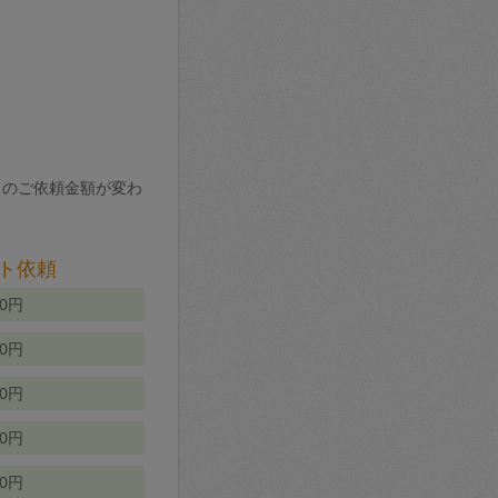
りのご依頼金額が変わ
ト依頼
00円
00円
50円
80円
70円