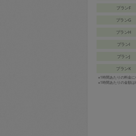
プランF
プランG
プランH
プランI
プランJ
プランK
※1時間あたりの料金
※1時間あたりの金額