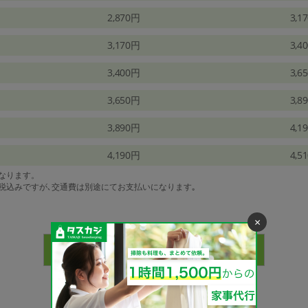
2,870円
3,1
3,170円
3,4
3,400円
3,6
3,650円
3,8
3,890円
4,1
4,190円
4,5
になります。
は税込みですが､交通費は別途にてお支払いになります｡
×