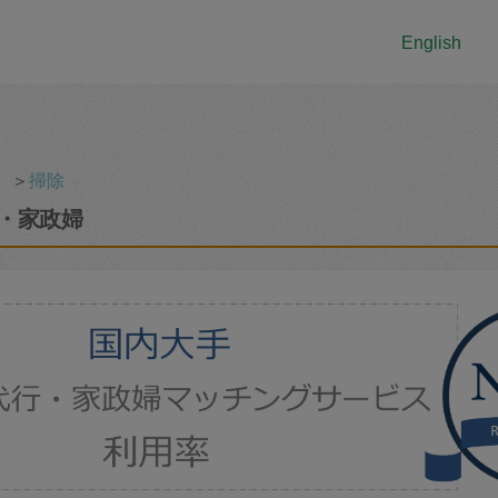
English
＞
掃除
・家政婦