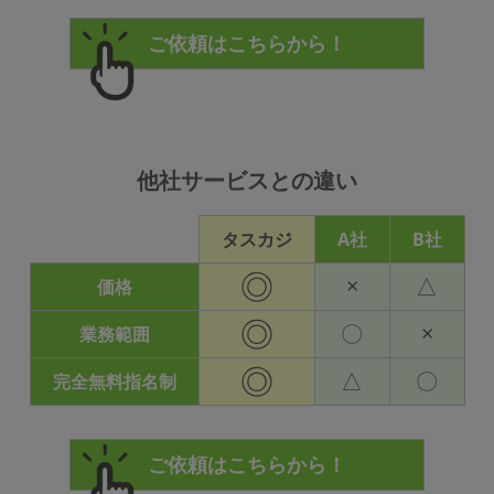
他社サービスとの違い
タスカジ
A社
B社
◎
×
△
価格
◎
〇
×
業務範囲
◎
△
〇
完全無料指名制