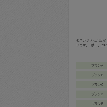
タスカジさんが設定し
ります｡（以下、20
プランA
プランB
プランC
プランD
プランE