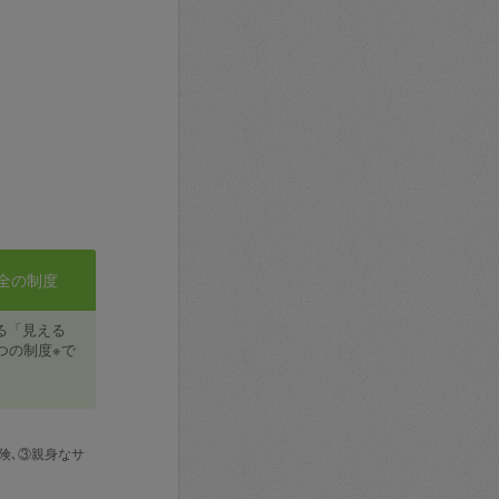
全の制度
る「見える
つの制度※で
険､③親身なサ