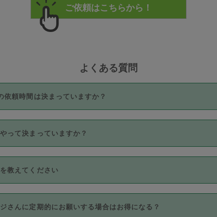
よくある質問
の依頼時間は決まっていますか？
つき3時間固定です。3時間を超えて依頼したい場合は、延長機能
うやって決まっていますか？
をご利用いただくには、タスカジさんに事前に相談し、合意の上事
。なお、3時間を下回っても、値引き等はございません。
価格帯の中からタスカジさん自身が価格を選んで設定しています。
法を教えてください
さんの価格設定には最初は制限があり、レビュー件数、レビューの
定可能な最高額が上がっていく仕組みになっています。
クレジットカード（Visa／Master／JCB／AMERICAN EXPRESS
カジさんに定期的にお願いする場合はお得になる？
のみとなります。