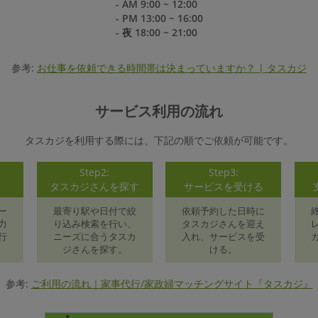
- AM 9:00 ~ 12:00
- PM 13:00 ~ 16:00
- 夜 18:00 ~ 21:00
参考:
お仕事を依頼できる時間帯は決まっていますか？ | タスカジ
サービス利用の流れ
タスカジを利用する際には、下記の順でご依頼が可能です。
Step2:
Step3:
録
タスカジさんを探す
サービスを受ける
ー
最寄り駅や日付で絞
依頼予約した日時に
力
り込み検索を行い、
タスカジさんを迎え
行
ニーズに合うタスカ
入れ、サービスを受
ジさんを探す。
ける。
参考:
ご利用の流れ｜家事代行/家政婦マッチングサイト『タスカジ』