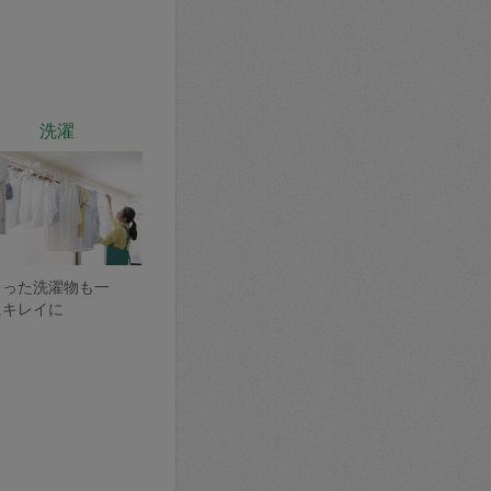
洗濯
まった洗濯物も一
にキレイに