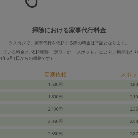
掃除における家事代行料金
タスカジで、家事代行を依頼する際の料金は下記となります。
ている料金と､依頼種類(「定期」or 「スポット」)により､1時間あた
24年6月1日からの価格です）
定期依頼
スポッ
1,500円
1,8
1,800円
2,1
2,100円
2,3
2,350円
2,5
2,580円
2,8