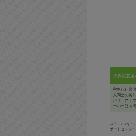
業界最安値水準
家事代行業
人同士の契約
がリーズナブ
ーパーは高時
※①ハウスキー
ポートセンター