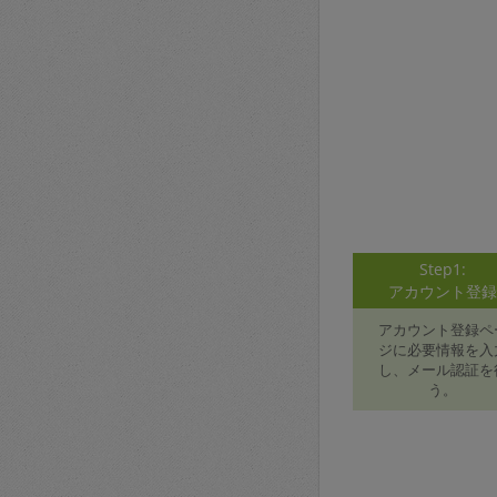
Step1:
アカウント登
アカウント登録ペ
ジに必要情報を入
し、メール認証を
う。