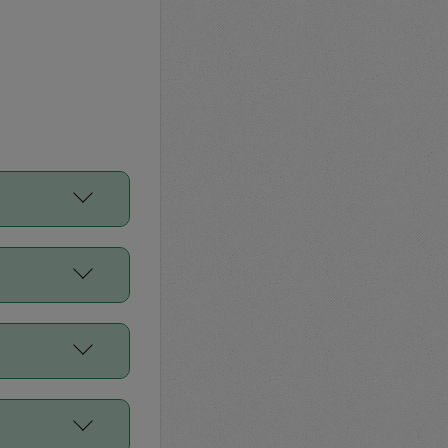
をご利用くださ
前申請すること
平均値、などで
／Diners