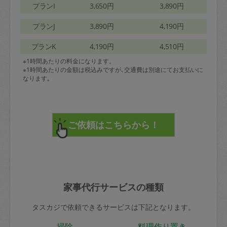
プランI
3,650円
3,890円
プランJ
3,890円
4,190円
プランK
4,190円
4,510円
※1時間あたりの料金になります。
※1時間あたりの金額は税込みですが､交通費は別途にてお支払いに
なります｡
家事代行サービスの種類
タスカジで依頼できるサービスは下記となります。
掃除
料理作り置き