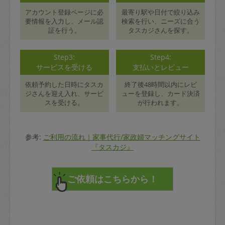
アカウント登録ページに必
最寄り駅や日付で絞り込み
要情報を入力し、メール認
検索を行い、ニーズに合う
証を行う。
タスカジさんを探す。
Step3:
Step4:
サービスを受ける
支払いとレビュー
依頼予約した日時にタスカ
終了後48時間以内にレビ
ジさんを迎え入れ、サービ
ューを登録し、カード決済
スを受ける。
が行われます。
参考:
ご利用の流れ｜家事代行/家政婦マッチングサイト
『タスカジ』