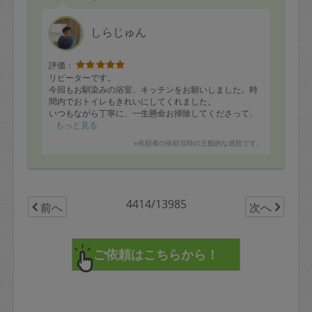
会話・進め方：
当社メンバーの離籍等タイミングを逃さず、床掃除など
しらじゅん
上手にしていただけたので、
仕事への影響もなく、快適に仕事を続けれました。
評価：
最後の引継ぎも的確で、実施した掃除箇所・切れた洗
リピーターです。
剤・次回あったほうがいい道具など、
今回もお馴染みの浴室、キッチンをお願いしました。時
手際よく説明いただけました。
間内でおトイレもきれいにしてくれました。
いつもながら丁寧に、一生懸命お掃除してくださって、
今後もよろしくお願いいたします。
大変気持ちよくなりました。
もっと見る
我が家に随分慣れてくださって、安心してお任せできる
※依頼者の依頼当時の主観的な感想です。
ので、いつも助かってます！
また次回もよろしくお願いします。
4414/13985
前へ
次へ