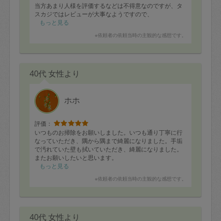
当方あまり人様を評価するなどは不得意なのですが、タ
スカジではレビューが大事なようですので、
なるべく記載するようにしています。
もっと見る
※依頼者の依頼当時の主観的な感想です。
人物・人柄：
清潔感高く、言葉遣いやお振舞も良く、弊社メンバーか
らの評価も高いです。
（当方タスカジさん歴で、トップクラス）
40代 女性より
時間：
時間5分前には来られ、出社のタイミングもあるので丁度
よかったと思います。
ホホ
依頼作業の説明後、作業時間見積もりが優秀なのか、時
間配分がよかったと思います。
評価：
依頼内容：
いつものお掃除をお願いしました。いつも通り丁寧に行
事務所の掃除全般をお願いしました。
なっていただき、隅から隅まで綺麗になりました。手垢
依頼内容は、洗面所・トイレ・キッチンの清掃と床その
で汚れていた壁も拭いていただき、綺麗になりました。
他、目に付くところを掃除の清掃。
またお願いしたいと思います。
もっと見る
精度・綺麗さ：
※依頼者の依頼当時の主観的な感想です。
弊社メンバーではやり残し等を見抜けていません。完璧
でした。
当方では普段しない、棚の中などへ埃取りをあてていた
だけていたようで、
職場衛生環境は守られていると感じました。
40代 女性より