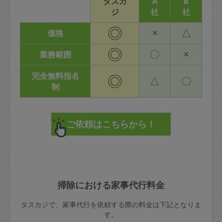
タスカ
A
B
ジ
社
社
◎
×
△
価格
◎
〇
×
業務範囲
完全無料指名
◎
△
〇
制
掃除における家事代行料金
タスカジで、家事代行を依頼する際の料金は下記となりま
す。