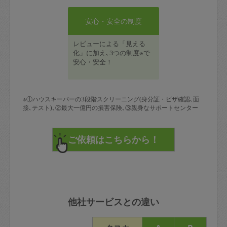
安心・安全の制度
レビューによる「見える
化」に加え､3つの制度※で
安心・安全！
※①ハウスキーパーの3段階スクリーニング(身分証・ビザ確認､面
接､テスト)､②最大一億円の損害保険､③親身なサポートセンター
他社サービスとの違い