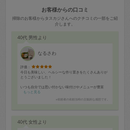
玉、など
きた場合は損害保険の対象外となるので
依頼者不在による当日キャンセル＝依頼
お客様からの口コミ
ご注意ください。
金額の100%＋交通費全額
掃除のお客様からタスカジさんへのクチコミの一部をご紹
あわせてこちらも参照ください
：
初めて
介します。
利用します。注意しなくてはいけない点
※例：依頼日時／土曜日午前9時開始の場
はありますか？
40代 男性より
合、水曜日午前9時以降はキャンセル料が
発生
水曜日9時〜金曜日9時まで＝依頼料金の
なるさわ
50%
評価：
金曜日9時～土曜日8時まで＝依頼金額の
今日も美味しい、ヘルシーな作り置きをたくさんありが
100%
とうございました！
土曜日8時〜実施時間＝依頼金額の100%
いつも自分では思い付かない味付けやメニューが豊富
＋交通費全額
で、私の体調を気にかけてくださったり、おしゃべりに
もっと見る
も付き合っていただき、身体も心も温かくなります。
依頼者不在による当日キャンセル＝依頼
※依頼者の依頼当時の主観的な感想です。
成澤さん、ありがとうございます😊
金額の100%＋交通費全額
忙しいママパパの救世主！おすすめです✨
40代 女性より
2. 定期契約キャンセル（定期契約のみ）