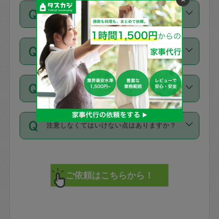
ご依頼は、現在を起点に3日後（72時間
濯、料理、作り置き、整理収納、買い物
のち、タスカジモニター宅にて３時間の
また外国人の方は英語しか話せない方、
キャンセル料はかかりますか？
以降）の日時から受付可能となっていま
です。作業中に物を壊したり、人にけが
現場トライアルを受け、合格したタスカ
日本語も話せる方など様々です。
す。
をさせたりした場合が対象で、補償金額
ジさんが活動されています。
キャンセル料には、以下の2種類がありま
ただし、72時間を切った直前の日程では
は対物1000万円、対人1億円が上限で
バックグラウンドや得意分野はプロフィ
お試し利用はできますか？
す。
タスカジさんへ「募集」をかけることが
す。
※テストセンターの講評は１件目のレビュ
ールに記載していますので、各自の得意
可能です。
ーとして記載されていますので依頼の際
分野を見極めて、目的に合わせてお仕事
「お試し利用」というメニューはありま
万が一損害が発生した場合は、その場の
に参考にしてください。
を依頼してください。
不在の場合にもお願いできますか？
せんが、「一回のみ」依頼を活用するこ
1. 直前キャンセル（定期、スポット契約
写真を撮り、
参考
：
【詳細】タスカジさんの登録に際
とによって、気に入ったタスカジさんを
共通）
タスカジサポートセンターまでご連絡く
して面接や教育は実施していますか？
不在の場合の作業はタスカジさんの同意
見つけることができます。
・タスカジさんのお仕事開始予定時間前
ださい。
注意しなくてはいけない点はありますか？
が必要です。数回の依頼ののち、タスカ
72時間を超える※と、以下のキャンセル
詳細FAQ：
損害賠償保険について教えて
ジさんと依頼者の間で十分な信頼関係が
まず、条件の合う気になるタスカジさ
料が発生します。
ください。
貴重品は紛失の際トラブルの元となるの
できたのち、タスカジさんに依頼してみ
ん、２・３人に「スポット」依頼をして
で、必ず鍵のかかるロッカーや金庫に入
てください。
みてください。
直前キャンセル料：
れて依頼者の責任の元管理するよう心掛
不在時に部屋に入るためにタスカジさん
その後、一番気に入ったタスカジさんに
72時間前〜24時間前＝依頼料金の50%
けてください。
に鍵を預ける必要がありますが、タスカ
「定期（毎週・隔週）」依頼をしてくだ
24時間前～1時間前＝依頼金額の100%
※パスポート、クレジットカード、銀行カ
ジさんが紛失した鍵によって二次的な損
さい。
1時間前〜実施時間＝依頼金額の100%＋
ード、5千円以上のアクセサリー、500円
害（たとえば、第三者の侵入など）が起
交通費全額