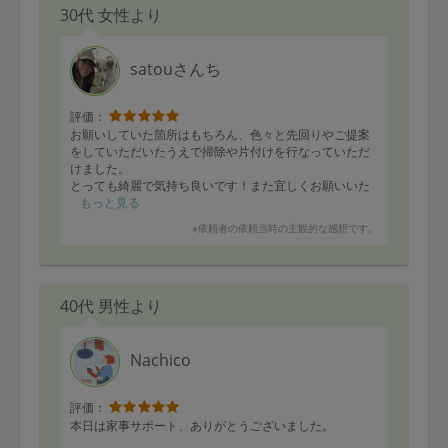
30代 女性より
satouさんち
評価：
お願いしていた箇所はもちろん、色々と先回りやご提案
をしていただいたうえで掃除や片付けを行なっていただ
けました。
とっても綺麗で気持ち良いです！また宜しくお願いいた
します。
もっと見る
※依頼者の依頼当時の主観的な感想です。
40代 男性より
Nachico
評価：
本日は家事サポート、ありがとうございました。