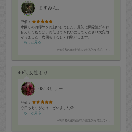
定期契約をキャンセルする場合、毎週定
ますみん。
期は月2回まで隔週定期は月1回までキャ
ンセル料は発生しません。それ以上はキ
評価：
水回りのお掃除をお願いしました。最初に掃除箇所をお
ャンセル料が発生します。
伝えしたあとは、お任せできれいにしてくださり大変助
かりました。次回もよろしくお願いします。
もっと見る
定期契約キャンセル料：
※依頼者の依頼当時の主観的な感想です。
・1回につき1,200円※
・詳細ルールは、
こちら
を参照くださ
い。
40代 女性より
※キャンセル料金の設定について：
0818サリー
定期依頼1回（3時間）の金額とスポット
1回（3時間）依頼した場合の金額の差額
評価：
相当で料金設定されています。
今日もありがとうございました😊
もっと見る
※依頼者の依頼当時の主観的な感想です。