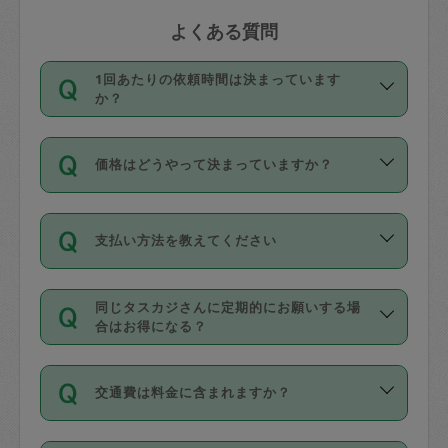
よくある質問
1回あたりの依頼時間は決まっています
か？
依頼1回につき3時間固定です。3時間を
価格はどうやって決まっていますか？
超えて依頼したい場合は、延長機能をご
利用ください。機能をご利用いただくに
11種類の価格帯の中からタスカジさん自
は、タスカジさんに事前に相談し、合意
支払い方法を教えてください
身が価格を選んで設定しています。
の上事前申請することが必要です。な
タスカジさんの価格設定には最初は制限
お、3時間を下回っても、値引き等はござ
お支払方法はクレジットカード（Visa／
があり、レビュー件数、レビューの平均
いません。
同じタスカジさんに定期的にお願いする場
Master／JCB／AMERICAN EXPRESS／
値、などで除々に設定可能な最高額が上
合はお得になる？
Diners Club）のみとなります。
がっていく仕組みになっています。
依頼には「スポット」と「定期（毎週｜
カード情報のご登録は、依頼リクエスト
交通費は料金に含まれますか？
隔週）」があり、「定期」の依頼は「ス
を行う際にご入力ください。プロフィー
ポット」よりお得な料金でご利用できま
ル登録時にはご入力いただかなくても大
交通費は依頼料金とは別途発生し、依頼