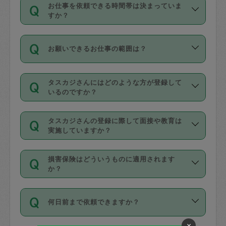
す。
丈夫です。
お仕事を依頼できる時間帯は決まっていま
料金のご請求と合わせてお支払いとなり
定期の最低利用回数は設けていない代わ
デビットカード・プリペイドカード（Vプ
すか？
ます。交通費の金額は「依頼の詳細」に
りに、一定数を超えたキャンセルは有償
リカ、au WALLETなど）
は支払にはご利
時間帯は3種類あります。いずれも１回あ
自動計算で表示されます。
でキャンセルすることが出来ます。
用いただけませんのでご注意ください。
お願いできるお仕事の範囲は？
たり３時間です。
銀行振込や現金払いも対応していませ
（例：毎週定期の場合は３回以上のキャ
ん。
掃除、整理収納、洗濯、買い物、料理、
・ＡＭ ９時～１２時
ンセルが有償（1200円、隔週定期の場合
なお、タスカジさんの交通費も、依頼料
タスカジさんにはどのような方が登録して
作り置きです。タスカジさんによってで
・ＰＭ １３時～１６時
いるのですか？
は２回以上のキャンセルが有償（1200
金のご請求と合わせてお支払いとなりま
きる仕事の範囲が異なりますので、依頼
・夜 １８時～２１時
円））
す。交通費の金額は「依頼の詳細」に自
主婦として長年の家事経験をお持ちの
する前にタスカジさんのプロフィールで
動計算で表示されます。
タスカジさんの登録に際して面接や教育は
方、栄養士・調理師といった資格者で保
確認してください。
開始時間を２時間前後変更することが可
実施していますか？
育園や学校の給食やレストランで料理関
基本的に、高所での作業や危険作業、屋
能です。依頼送信後、個別にタスカジさ
応募の際に、各自事務局との面接と説明
係の専門職に従事されていた方、日本で
外での作業は対象外です。
んにメッセージを送り調整してくださ
損害保険はどういうものに適用されます
を行っています。その後、身分証明書の
すでにハウスキーパーや英語の先生とし
か？
い。ただし、２時間を越えての調整はで
写真提出をしていただいています。外国
てお仕事をしているフィリピン出身の
きません。
依頼者とタスカジさんとの間でタスカジ
人の場合は在留カードで労働許可状況を
方、海外からの留学生、家事が好きな会
万が一、依頼した時間帯と作業時間が１
何日前まで依頼できますか？
を通して成立した作業時間内での作業に
確認しています。タスカジさんトレーニ
社員など様々なバックグラウンドの方が
時間も被らない場合、損害保険の対象外
適用されます。作業範囲は、掃除、洗
ング動画を使ったセルフトレーニングの
登録しています。
となりますので、ご注意ください。
×