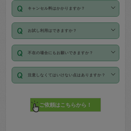
ご依頼は、現在を起点に3日後（72時間
濯、料理、作り置き、整理収納、買い物
のち、タスカジモニター宅にて３時間の
また外国人の方は英語しか話せない方、
キャンセル料はかかりますか？
以降）の日時から受付可能となっていま
です。作業中に物を壊したり、人にけが
現場トライアルを受け、合格したタスカ
日本語も話せる方など様々です。
す。
をさせたりした場合が対象で、補償金額
ジさんが活動されています。
キャンセル料には、以下の2種類がありま
ただし、72時間を切った直前の日程では
は対物1000万円、対人1億円が上限で
バックグラウンドや得意分野はプロフィ
お試し利用はできますか？
す。
タスカジさんへ「募集」をかけることが
す。
※テストセンターの講評は１件目のレビュ
ールに記載していますので、各自の得意
可能です。
ーとして記載されていますので依頼の際
分野を見極めて、目的に合わせてお仕事
「お試し利用」というメニューはありま
万が一損害が発生した場合は、その場の
に参考にしてください。
を依頼してください。
不在の場合にもお願いできますか？
せんが、「一回のみ」依頼を活用するこ
1. 直前キャンセル（定期、スポット契約
写真を撮り、
参考
：
【詳細】タスカジさんの登録に際
とによって、気に入ったタスカジさんを
共通）
タスカジサポートセンターまでご連絡く
して面接や教育は実施していますか？
不在の場合の作業はタスカジさんの同意
見つけることができます。
・タスカジさんのお仕事開始予定時間前
ださい。
注意しなくてはいけない点はありますか？
が必要です。数回の依頼ののち、タスカ
72時間を超える※と、以下のキャンセル
詳細FAQ：
損害賠償保険について教えて
ジさんと依頼者の間で十分な信頼関係が
まず、条件の合う気になるタスカジさ
料が発生します。
ください。
貴重品は紛失の際トラブルの元となるの
できたのち、タスカジさんに依頼してみ
ん、２・３人に「スポット」依頼をして
で、必ず鍵のかかるロッカーや金庫に入
てください。
みてください。
直前キャンセル料：
れて依頼者の責任の元管理するよう心掛
不在時に部屋に入るためにタスカジさん
その後、一番気に入ったタスカジさんに
72時間前〜24時間前＝依頼料金の50%
けてください。
に鍵を預ける必要がありますが、タスカ
「定期（毎週・隔週）」依頼をしてくだ
24時間前～1時間前＝依頼金額の100%
※パスポート、クレジットカード、銀行カ
ジさんが紛失した鍵によって二次的な損
さい。
1時間前〜実施時間＝依頼金額の100%＋
ード、5千円以上のアクセサリー、500円
害（たとえば、第三者の侵入など）が起
交通費全額