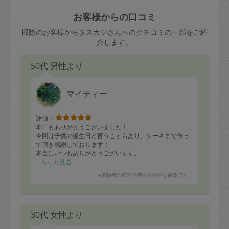
玉、など
きた場合は損害保険の対象外となるので
依頼者不在による当日キャンセル＝依頼
お客様からの口コミ
ご注意ください。
金額の100%＋交通費全額
掃除のお客様からタスカジさんへのクチコミの一部をご紹
あわせてこちらも参照ください
：
初めて
介します。
利用します。注意しなくてはいけない点
※例：依頼日時／土曜日午前9時開始の場
はありますか？
50代 男性より
合、水曜日午前9時以降はキャンセル料が
発生
水曜日9時〜金曜日9時まで＝依頼料金の
マイティー
50%
評価：
金曜日9時～土曜日8時まで＝依頼金額の
本日もありがとうございました！
100%
今回は子供の誕生日と言うこともあり、ケーキまで作っ
て頂き感謝しております！
土曜日8時〜実施時間＝依頼金額の100%
本当にいつもありがとうございます。
＋交通費全額
もっと見る
依頼者不在による当日キャンセル＝依頼
※依頼者の依頼当時の主観的な感想です。
金額の100%＋交通費全額
30代 女性より
2. 定期契約キャンセル（定期契約のみ）