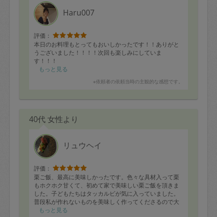
定期契約をキャンセルする場合、毎週定
Haru007
期は月2回まで隔週定期は月1回までキャ
ンセル料は発生しません。それ以上はキ
評価：
本日のお料理もとってもおいしかったです！！ありがと
ャンセル料が発生します。
うございました！！！！次回も楽しみにしていま
す！！！
もっと見る
定期契約キャンセル料：
※依頼者の依頼当時の主観的な感想です。
・1回につき1,200円※
・詳細ルールは、
こちら
を参照くださ
い。
40代 女性より
※キャンセル料金の設定について：
リュウヘイ
定期依頼1回（3時間）の金額とスポット
1回（3時間）依頼した場合の金額の差額
評価：
相当で料金設定されています。
栗ご飯、最高に美味しかったです。色々な具材入って栗
もホクホク甘くて、初めて家で美味しい栗ご飯を頂きま
した。子どもたちはタッカルビが気に入っていました。
普段私が作れないものを美味しく作ってくださるので大
変有難いです。品数も多く、色々な野菜、根菜の料理で
もっと見る