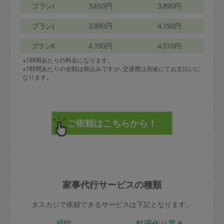
プランI
3,650円
3,890円
プランJ
3,890円
4,190円
プランK
4,190円
4,510円
※1時間あたりの料金になります。
※1時間あたりの金額は税込みですが､交通費は別途にてお支払いに
なります｡
家事代行サービスの種類
タスカジで依頼できるサービスは下記となります。
掃除
料理作り置き