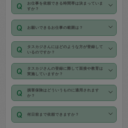
す。
丈夫です。
お仕事を依頼できる時間帯は決まっていま
料金のご請求と合わせてお支払いとなり
定期の最低利用回数は設けていない代わ
デビットカード・プリペイドカード（Vプ
すか？
ます。交通費の金額は「依頼の詳細」に
りに、一定数を超えたキャンセルは有償
リカ、au WALLETなど）
は支払にはご利
時間帯は3種類あります。いずれも１回あ
自動計算で表示されます。
でキャンセルすることが出来ます。
用いただけませんのでご注意ください。
お願いできるお仕事の範囲は？
たり３時間です。
銀行振込や現金払いも対応していませ
（例：毎週定期の場合は３回以上のキャ
ん。
掃除、整理収納、洗濯、買い物、料理、
・ＡＭ ９時～１２時
ンセルが有償（1200円、隔週定期の場合
なお、タスカジさんの交通費も、依頼料
タスカジさんにはどのような方が登録して
作り置きです。タスカジさんによってで
・ＰＭ １３時～１６時
いるのですか？
は２回以上のキャンセルが有償（1200
金のご請求と合わせてお支払いとなりま
きる仕事の範囲が異なりますので、依頼
・夜 １８時～２１時
円））
す。交通費の金額は「依頼の詳細」に自
主婦として長年の家事経験をお持ちの
する前にタスカジさんのプロフィールで
動計算で表示されます。
タスカジさんの登録に際して面接や教育は
方、栄養士・調理師といった資格者で保
確認してください。
開始時間を２時間前後変更することが可
実施していますか？
育園や学校の給食やレストランで料理関
基本的に、高所での作業や危険作業、屋
能です。依頼送信後、個別にタスカジさ
応募の際に、各自事務局との面接と説明
係の専門職に従事されていた方、日本で
外での作業は対象外です。
んにメッセージを送り調整してくださ
損害保険はどういうものに適用されます
を行っています。その後、身分証明書の
すでにハウスキーパーや英語の先生とし
か？
い。ただし、２時間を越えての調整はで
写真提出をしていただいています。外国
てお仕事をしているフィリピン出身の
きません。
依頼者とタスカジさんとの間でタスカジ
人の場合は在留カードで労働許可状況を
方、海外からの留学生、家事が好きな会
万が一、依頼した時間帯と作業時間が１
何日前まで依頼できますか？
を通して成立した作業時間内での作業に
確認しています。タスカジさんトレーニ
社員など様々なバックグラウンドの方が
時間も被らない場合、損害保険の対象外
適用されます。作業範囲は、掃除、洗
ング動画を使ったセルフトレーニングの
登録しています。
となりますので、ご注意ください。