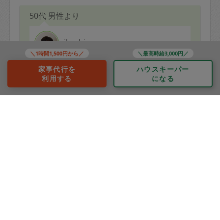
50代 男性より
ikushima
＼1時間1,500円から／
＼最高時給3,000円／
評価：
家事代行を
ハウスキーパー
定期でのご依頼でした。
利用する
になる
いつも通り丁寧な対応でした。
引き続いてよろしくお願いします。
もっと見る
※依頼者の依頼当時の主観的な感想です。
60代 男性より
スミレ
評価：
毎回のことですが、評価は不動です。
細いことは無しで今回も私としては最大評価です。