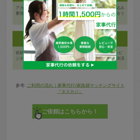
アカウント登録ページに必
最寄り駅や日付で絞り込み
要情報を入力し、メール認
検索を行い、ニーズに合う
証を行う。
タスカジさんを探す。
Step3:
Step4:
サービスを受ける
支払いとレビュー
依頼予約した日時にタスカ
終了後48時間以内にレビ
ジさんを迎え入れ、サービ
ューを登録し、カード決済
スを受ける。
が行われます。
参考:
ご利用の流れ｜家事代行/家政婦マッチングサイト
『タスカジ』