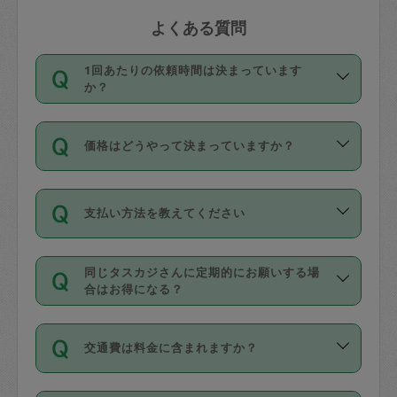
よくある質問
1回あたりの依頼時間は決まっています
か？
依頼1回につき3時間固定です。3時間を
価格はどうやって決まっていますか？
超えて依頼したい場合は、延長機能をご
利用ください。機能をご利用いただくに
11種類の価格帯の中からタスカジさん自
は、タスカジさんに事前に相談し、合意
支払い方法を教えてください
身が価格を選んで設定しています。
の上事前申請することが必要です。な
タスカジさんの価格設定には最初は制限
お、3時間を下回っても、値引き等はござ
お支払方法はクレジットカード（Visa／
があり、レビュー件数、レビューの平均
いません。
同じタスカジさんに定期的にお願いする場
Master／JCB／AMERICAN EXPRESS／
値、などで除々に設定可能な最高額が上
合はお得になる？
Diners Club）のみとなります。
がっていく仕組みになっています。
依頼には「スポット」と「定期（毎週｜
カード情報のご登録は、依頼リクエスト
交通費は料金に含まれますか？
隔週）」があり、「定期」の依頼は「ス
を行う際にご入力ください。プロフィー
ポット」よりお得な料金でご利用できま
ル登録時にはご入力いただかなくても大
交通費は依頼料金とは別途発生し、依頼