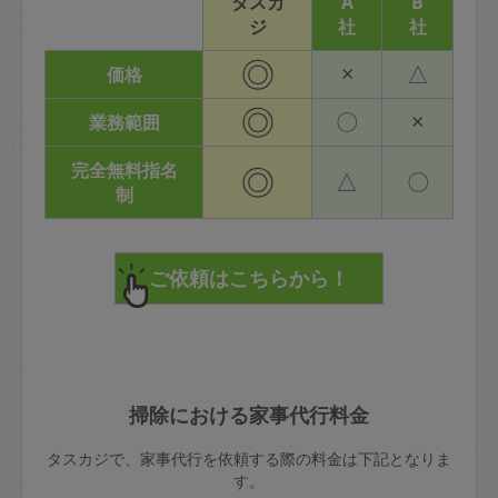
タスカ
A
B
ジ
社
社
◎
×
△
価格
◎
〇
×
業務範囲
完全無料指名
◎
△
〇
制
掃除における家事代行料金
タスカジで、家事代行を依頼する際の料金は下記となりま
す。