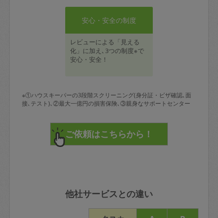
安心・安全の制度
レビューによる「見える
化」に加え､3つの制度※で
安心・安全！
※①ハウスキーパーの3段階スクリーニング(身分証・ビザ確認､面
接､テスト)､②最大一億円の損害保険､③親身なサポートセンター
他社サービスとの違い