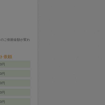
りのご依頼金額が変わ
ト依頼
00円
00円
50円
80円
70円