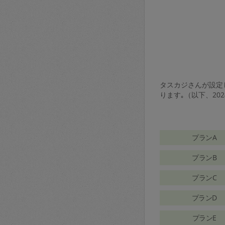
タスカジさんが設定し
ります｡（以下、20
プランA
プランB
プランC
プランD
プランE