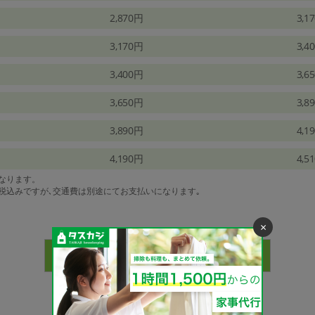
2,870円
3,1
3,170円
3,4
3,400円
3,6
3,650円
3,8
3,890円
4,1
4,190円
4,5
になります。
は税込みですが､交通費は別途にてお支払いになります｡
×