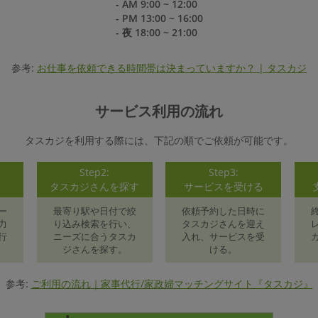
- AM 9:00 ~ 12:00
- PM 13:00 ~ 16:00
- 夜 18:00 ~ 21:00
参考:
お仕事を依頼できる時間帯は決まっていますか？ | タスカジ
サービス利用の流れ
タスカジを利用する際には、下記の順でご依頼が可能です。
Step2:
Step3:
録
タスカジさんを探す
サービスを受ける
ー
最寄り駅や日付で絞
依頼予約した日時に
力
り込み検索を行い、
タスカジさんを迎え
行
ニーズに合うタスカ
入れ、サービスを受
ジさんを探す。
ける。
参考:
ご利用の流れ｜家事代行/家政婦マッチングサイト『タスカジ』