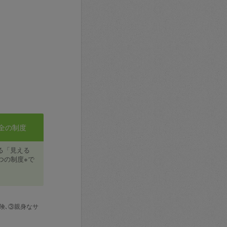
全の制度
る「見える
つの制度※で
険､③親身なサ