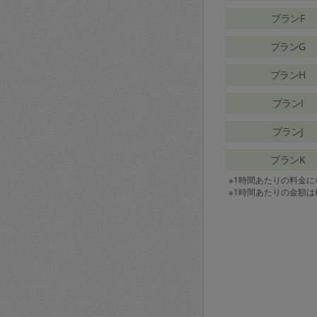
プランF
プランG
プランH
プランI
プランJ
プランK
※1時間あたりの料金
※1時間あたりの金額