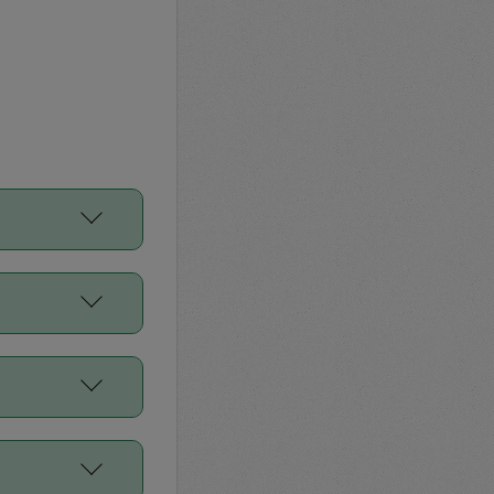
をご利用くださ
前申請すること
平均値、などで
／Diners