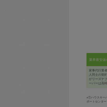
業界最安値水準
家事代行業
人同士の契約
がリーズナブ
ーパーは高時
※①ハウスキー
ポートセンター