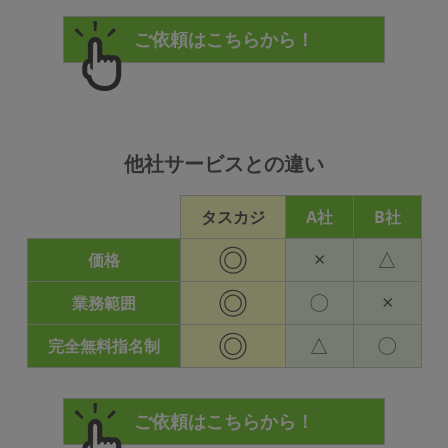
他社サービスとの違い
タスカジ
A社
B社
◎
×
△
価格
◎
〇
×
業務範囲
◎
△
〇
完全無料指名制