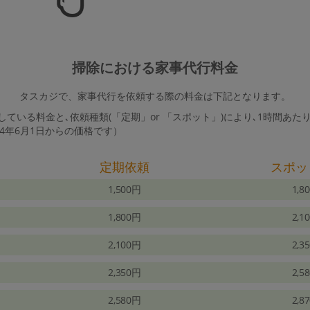
掃除における家事代行料金
タスカジで、家事代行を依頼する際の料金は下記となります。
ている料金と､依頼種類(「定期」or 「スポット」)により､1時間あた
24年6月1日からの価格です）
定期依頼
スポッ
1,500円
1,8
1,800円
2,1
2,100円
2,3
2,350円
2,5
2,580円
2,8