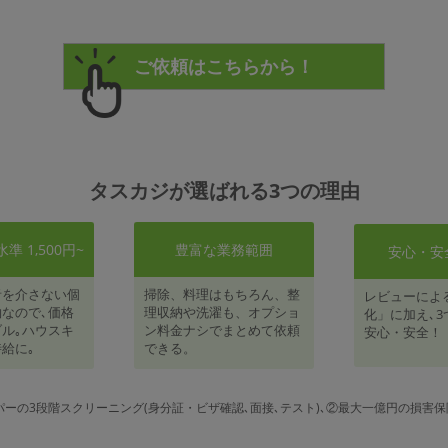
タスカジが選ばれる3つの理由
 1,500円~
豊富な業務範囲
安心・安
者を介さない個
掃除、料理はもちろん、整
レビューによ
なので､価格
理収納や洗濯も、オプショ
化」に加え､3
ル｡ハウスキ
ン料金ナシでまとめて依頼
安心・安全！
給に｡
できる。
パーの3段階スクリーニング(身分証・ビザ確認､面接､テスト)､②最大一億円の損害保