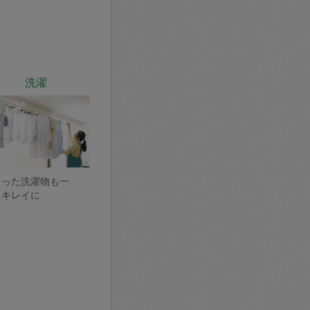
洗濯
まった洗濯物も一
にキレイに