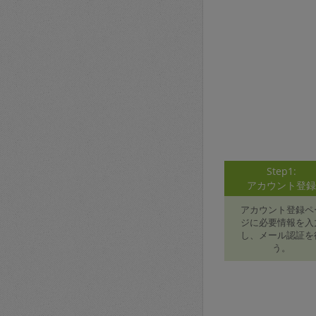
Step1:
アカウント登
アカウント登録ペ
ジに必要情報を入
し、メール認証を
う。