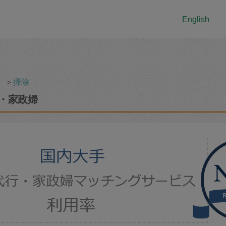
English
＞
掃除
・家政婦