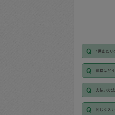
1回あたり
依頼1回に
価格はど
い。機能
が必要です
11種類の
支払い方
タスカジ
除々に設
お支払方法は
同じタス
Club）