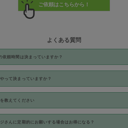
よくある質問
の依頼時間は決まっていますか？
つき3時間固定です。3時間を超えて依頼したい場合は、延長機能
うやって決まっていますか？
をご利用いただくには、タスカジさんに事前に相談し、合意の上事
。なお、3時間を下回っても、値引き等はございません。
価格帯の中からタスカジさん自身が価格を選んで設定しています。
法を教えてください
さんの価格設定には最初は制限があり、レビュー件数、レビューの
定可能な最高額が上がっていく仕組みになっています。
クレジットカード（Visa／Master／JCB／AMERICAN EXPRESS
カジさんに定期的にお願いする場合はお得になる？
のみとなります。