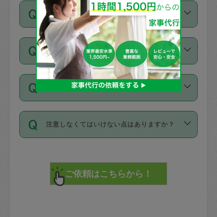
ご依頼は、現在を起点に3日後（72時間
濯、料理、作り置き、整理収納、買い物
のち、タスカジモニター宅にて３時間の
また外国人の方は英語しか話せない方、
キャンセル料はかかりますか？
以降）の日時から受付可能となっていま
です。作業中に物を壊したり、人にけが
現場トライアルを受け、合格したタスカ
日本語も話せる方など様々です。
す。
をさせたりした場合が対象で、補償金額
ジさんが活動されています。
キャンセル料には、以下の2種類がありま
ただし、72時間を切った直前の日程では
は対物1000万円、対人1億円が上限で
バックグラウンドや得意分野はプロフィ
お試し利用はできますか？
す。
タスカジさんへ「募集」をかけることが
す。
※テストセンターの講評は１件目のレビュ
ールに記載していますので、各自の得意
可能です。
ーとして記載されていますので依頼の際
分野を見極めて、目的に合わせてお仕事
「お試し利用」というメニューはありま
万が一損害が発生した場合は、その場の
に参考にしてください。
を依頼してください。
不在の場合にもお願いできますか？
せんが、「一回のみ」依頼を活用するこ
1. 直前キャンセル（定期、スポット契約
写真を撮り、
参考
：
【詳細】タスカジさんの登録に際
とによって、気に入ったタスカジさんを
共通）
タスカジサポートセンターまでご連絡く
して面接や教育は実施していますか？
不在の場合の作業はタスカジさんの同意
見つけることができます。
・タスカジさんのお仕事開始予定時間前
ださい。
注意しなくてはいけない点はありますか？
が必要です。数回の依頼ののち、タスカ
72時間を超える※と、以下のキャンセル
詳細FAQ：
損害賠償保険について教えて
ジさんと依頼者の間で十分な信頼関係が
まず、条件の合う気になるタスカジさ
料が発生します。
ください。
貴重品は紛失の際トラブルの元となるの
できたのち、タスカジさんに依頼してみ
ん、２・３人に「スポット」依頼をして
で、必ず鍵のかかるロッカーや金庫に入
てください。
みてください。
直前キャンセル料：
れて依頼者の責任の元管理するよう心掛
不在時に部屋に入るためにタスカジさん
その後、一番気に入ったタスカジさんに
72時間前〜24時間前＝依頼料金の50%
けてください。
に鍵を預ける必要がありますが、タスカ
「定期（毎週・隔週）」依頼をしてくだ
24時間前～1時間前＝依頼金額の100%
※パスポート、クレジットカード、銀行カ
ジさんが紛失した鍵によって二次的な損
さい。
1時間前〜実施時間＝依頼金額の100%＋
ード、5千円以上のアクセサリー、500円
害（たとえば、第三者の侵入など）が起
交通費全額