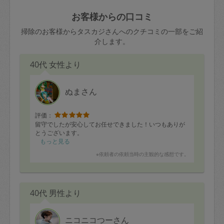
玉、など
きた場合は損害保険の対象外となるので
依頼者不在による当日キャンセル＝依頼
お客様からの口コミ
ご注意ください。
金額の100%＋交通費全額
掃除のお客様からタスカジさんへのクチコミの一部をご紹
あわせてこちらも参照ください
：
初めて
介します。
利用します。注意しなくてはいけない点
※例：依頼日時／土曜日午前9時開始の場
はありますか？
40代 女性より
合、水曜日午前9時以降はキャンセル料が
発生
水曜日9時〜金曜日9時まで＝依頼料金の
ぬまさん
50%
評価：
金曜日9時～土曜日8時まで＝依頼金額の
留守でしたが安心してお任せできました！いつもありが
100%
とうございます。
もっと見る
土曜日8時〜実施時間＝依頼金額の100%
※依頼者の依頼当時の主観的な感想です。
＋交通費全額
依頼者不在による当日キャンセル＝依頼
金額の100%＋交通費全額
40代 男性より
ニコニコつーさん
2. 定期契約キャンセル（定期契約のみ）