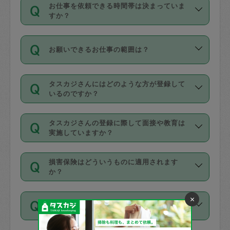
す。
丈夫です。
お仕事を依頼できる時間帯は決まっていま
料金のご請求と合わせてお支払いとなり
定期の最低利用回数は設けていない代わ
デビットカード・プリペイドカード（Vプ
すか？
ます。交通費の金額は「依頼の詳細」に
りに、一定数を超えたキャンセルは有償
リカ、au WALLETなど）
は支払にはご利
時間帯は3種類あります。いずれも１回あ
自動計算で表示されます。
でキャンセルすることが出来ます。
用いただけませんのでご注意ください。
お願いできるお仕事の範囲は？
たり３時間です。
銀行振込や現金払いも対応していませ
（例：毎週定期の場合は３回以上のキャ
ん。
掃除、整理収納、洗濯、買い物、料理、
・ＡＭ ９時～１２時
ンセルが有償（1200円、隔週定期の場合
なお、タスカジさんの交通費も、依頼料
タスカジさんにはどのような方が登録して
作り置きです。タスカジさんによってで
・ＰＭ １３時～１６時
いるのですか？
は２回以上のキャンセルが有償（1200
金のご請求と合わせてお支払いとなりま
きる仕事の範囲が異なりますので、依頼
・夜 １８時～２１時
円））
す。交通費の金額は「依頼の詳細」に自
主婦として長年の家事経験をお持ちの
する前にタスカジさんのプロフィールで
動計算で表示されます。
タスカジさんの登録に際して面接や教育は
方、栄養士・調理師といった資格者で保
確認してください。
開始時間を２時間前後変更することが可
実施していますか？
育園や学校の給食やレストランで料理関
基本的に、高所での作業や危険作業、屋
能です。依頼送信後、個別にタスカジさ
応募の際に、各自事務局との面接と説明
係の専門職に従事されていた方、日本で
外での作業は対象外です。
んにメッセージを送り調整してくださ
損害保険はどういうものに適用されます
を行っています。その後、身分証明書の
すでにハウスキーパーや英語の先生とし
か？
い。ただし、２時間を越えての調整はで
写真提出をしていただいています。外国
てお仕事をしているフィリピン出身の
きません。
依頼者とタスカジさんとの間でタスカジ
人の場合は在留カードで労働許可状況を
方、海外からの留学生、家事が好きな会
×
万が一、依頼した時間帯と作業時間が１
何日前まで依頼できますか？
を通して成立した作業時間内での作業に
確認しています。タスカジさんトレーニ
社員など様々なバックグラウンドの方が
時間も被らない場合、損害保険の対象外
適用されます。作業範囲は、掃除、洗
ング動画を使ったセルフトレーニングの
登録しています。
となりますので、ご注意ください。