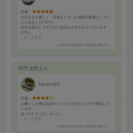
定期契約をキャンセルする場合、毎週定
評価：
期は月2回まで隔週定期は月1回までキャ
今日もまた新しく、見落としていた場所を綺麗にしてい
ンセル料は発生しません。それ以上はキ
ただきました(^O^)/
自分は安心してダラけた生活をさせてもらっています
ャンセル料が発生します。
(≧∇≦)
これからもよろしくお願いしますゞ
もっと見る
定期契約キャンセル料：
※依頼者の依頼当時の主観的な感想です。
・1回につき1,200円※
・詳細ルールは、
こちら
を参照くださ
50代 女性より
い。
※キャンセル料金の設定について：
harenohi
定期依頼1回（3時間）の金額とスポット
評価：
1回（3時間）依頼した場合の金額の差額
お願いした事はほぼやっていただけましたので満足して
相当で料金設定されています。
います。
ありがとうございました。
もっと見る
※依頼者の依頼当時の主観的な感想です。