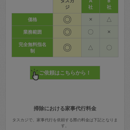
タスカ
A
B
ジ
社
社
◎
×
△
価格
◎
〇
×
業務範囲
完全無料指名
◎
△
〇
制
掃除における家事代行料金
タスカジで、家事代行を依頼する際の料金は下記となりま
す。