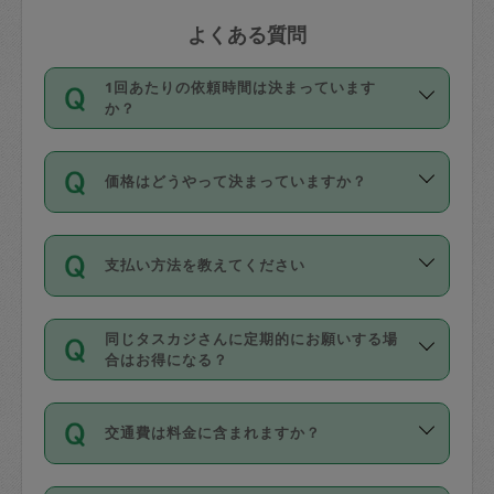
よくある質問
1回あたりの依頼時間は決まっています
か？
依頼1回につき3時間固定です。3時間を
価格はどうやって決まっていますか？
超えて依頼したい場合は、延長機能をご
利用ください。機能をご利用いただくに
11種類の価格帯の中からタスカジさん自
は、タスカジさんに事前に相談し、合意
支払い方法を教えてください
身が価格を選んで設定しています。
の上事前申請することが必要です。な
タスカジさんの価格設定には最初は制限
お、3時間を下回っても、値引き等はござ
お支払方法はクレジットカード（Visa／
があり、レビュー件数、レビューの平均
いません。
同じタスカジさんに定期的にお願いする場
Master／JCB／AMERICAN EXPRESS／
値、などで除々に設定可能な最高額が上
合はお得になる？
Diners Club）のみとなります。
がっていく仕組みになっています。
依頼には「スポット」と「定期（毎週｜
カード情報のご登録は、依頼リクエスト
交通費は料金に含まれますか？
隔週）」があり、「定期」の依頼は「ス
を行う際にご入力ください。プロフィー
ポット」よりお得な料金でご利用できま
ル登録時にはご入力いただかなくても大
交通費は依頼料金とは別途発生し、依頼