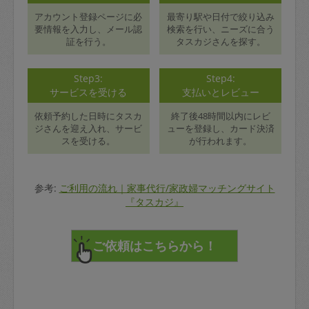
アカウント登録ページに必
最寄り駅や日付で絞り込み
要情報を入力し、メール認
検索を行い、ニーズに合う
証を行う。
タスカジさんを探す。
Step3:
Step4:
サービスを受ける
支払いとレビュー
依頼予約した日時にタスカ
終了後48時間以内にレビ
ジさんを迎え入れ、サービ
ューを登録し、カード決済
スを受ける。
が行われます。
参考:
ご利用の流れ｜家事代行/家政婦マッチングサイト
『タスカジ』