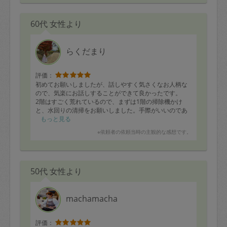
60代 女性より
らくだまり
評価：
初めてお願いしましたが、話しやすく気さくなお人柄な
ので、気楽にお話しすることができて良かったです。
2階はすごく荒れているので、まずは1階の掃除機かけ
と、水回りの清掃をお願いしました。手際がいいのであ
っという間に終えていただき、ちょっと恥ずかしいキッ
もっと見る
チンの整理をしていただきました。いらないものや消費
※依頼者の依頼当時の主観的な感想です。
期限切れの食品などを、次々と処分することができて、
すっきりしました。
またお願いしたいと思います。
ありがとうございました。
50代 女性より
machamacha
評価：