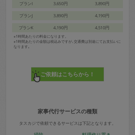
プランI
3,650円
3,890円
プランJ
3,890円
4,190円
プランK
4,190円
4,510円
※1時間あたりの料金になります。
※1時間あたりの金額は税込みですが､交通費は別途にてお支払いに
なります｡
家事代行サービスの種類
タスカジで依頼できるサービスは下記となります。
掃除
料理作り置き