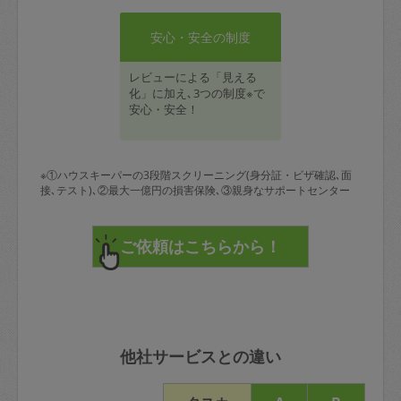
安心・安全の制度
レビューによる「見える
化」に加え､3つの制度※で
安心・安全！
※①ハウスキーパーの3段階スクリーニング(身分証・ビザ確認､面
接､テスト)､②最大一億円の損害保険､③親身なサポートセンター
他社サービスとの違い