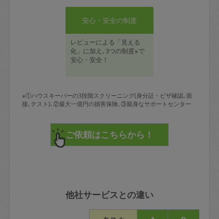
安心・安全の制度
レビューによる「見える
化」に加え､3つの制度※で
安心・安全！
※①ハウスキーパーの3段階スクリーニング(身分証・ビザ確認､面
接､テスト)､②最大一億円の損害保険､③親身なサポートセンター
他社サービスとの違い