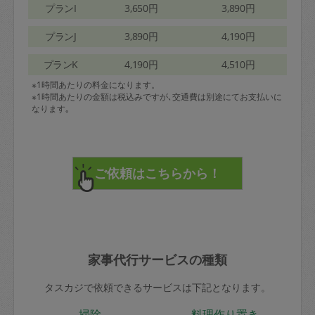
プランI
3,650円
3,890円
プランJ
3,890円
4,190円
プランK
4,190円
4,510円
※1時間あたりの料金になります。
※1時間あたりの金額は税込みですが､交通費は別途にてお支払いに
なります｡
家事代行サービスの種類
タスカジで依頼できるサービスは下記となります。
掃除
料理作り置き