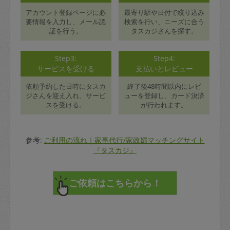
アカウント登録ページに必
最寄り駅や日付で絞り込み
要情報を入力し、メール認
検索を行い、ニーズに合う
証を行う。
タスカジさんを探す。
Step3:
Step4:
サービスを受ける
支払いとレビュー
依頼予約した日時にタスカ
終了後48時間以内にレビ
ジさんを迎え入れ、サービ
ューを登録し、カード決済
スを受ける。
が行われます。
参考:
ご利用の流れ｜家事代行/家政婦マッチングサイト
『タスカジ』