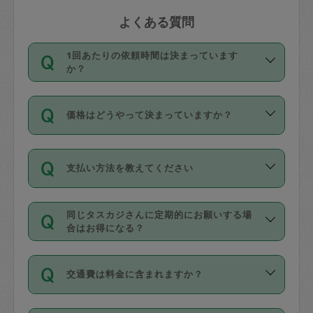
よくある質問
1回あたりの依頼時間は決まっています
か？
依頼1回につき3時間固定です。3時間を
価格はどうやって決まっていますか？
超えて依頼したい場合は、延長機能をご
利用ください。機能をご利用いただくに
11種類の価格帯の中からタスカジさん自
は、タスカジさんに事前に相談し、合意
支払い方法を教えてください
身が価格を選んで設定しています。
の上事前申請することが必要です。な
タスカジさんの価格設定には最初は制限
お、3時間を下回っても、値引き等はござ
お支払方法はクレジットカード（Visa／
があり、レビュー件数、レビューの平均
いません。
同じタスカジさんに定期的にお願いする場
Master／JCB／AMERICAN EXPRESS／
値、などで除々に設定可能な最高額が上
合はお得になる？
Diners Club）のみとなります。
がっていく仕組みになっています。
依頼には「スポット」と「定期（毎週｜
カード情報のご登録は、依頼リクエスト
交通費は料金に含まれますか？
隔週）」があり、「定期」の依頼は「ス
を行う際にご入力ください。プロフィー
ポット」よりお得な料金でご利用できま
ル登録時にはご入力いただかなくても大
交通費は依頼料金とは別途発生し、依頼