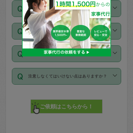
ご依頼は、現在を起点に3日後（72時間
濯、料理、作り置き、整理収納、買い物
のち、タスカジモニター宅にて３時間の
また外国人の方は英語しか話せない方、
キャンセル料はかかりますか？
以降）の日時から受付可能となっていま
です。作業中に物を壊したり、人にけが
現場トライアルを受け、合格したタスカ
日本語も話せる方など様々です。
す。
をさせたりした場合が対象で、補償金額
ジさんが活動されています。
キャンセル料には、以下の2種類がありま
ただし、72時間を切った直前の日程では
は対物1000万円、対人1億円が上限で
バックグラウンドや得意分野はプロフィ
お試し利用はできますか？
す。
タスカジさんへ「募集」をかけることが
す。
※テストセンターの講評は１件目のレビュ
ールに記載していますので、各自の得意
可能です。
ーとして記載されていますので依頼の際
分野を見極めて、目的に合わせてお仕事
「お試し利用」というメニューはありま
万が一損害が発生した場合は、その場の
に参考にしてください。
を依頼してください。
不在の場合にもお願いできますか？
せんが、「一回のみ」依頼を活用するこ
1. 直前キャンセル（定期、スポット契約
写真を撮り、
参考
：
【詳細】タスカジさんの登録に際
とによって、気に入ったタスカジさんを
共通）
タスカジサポートセンターまでご連絡く
して面接や教育は実施していますか？
不在の場合の作業はタスカジさんの同意
見つけることができます。
・タスカジさんのお仕事開始予定時間前
ださい。
注意しなくてはいけない点はありますか？
が必要です。数回の依頼ののち、タスカ
72時間を超える※と、以下のキャンセル
詳細FAQ：
損害賠償保険について教えて
ジさんと依頼者の間で十分な信頼関係が
まず、条件の合う気になるタスカジさ
料が発生します。
ください。
貴重品は紛失の際トラブルの元となるの
できたのち、タスカジさんに依頼してみ
ん、２・３人に「スポット」依頼をして
で、必ず鍵のかかるロッカーや金庫に入
てください。
みてください。
直前キャンセル料：
れて依頼者の責任の元管理するよう心掛
不在時に部屋に入るためにタスカジさん
その後、一番気に入ったタスカジさんに
72時間前〜24時間前＝依頼料金の50%
けてください。
に鍵を預ける必要がありますが、タスカ
「定期（毎週・隔週）」依頼をしてくだ
24時間前～1時間前＝依頼金額の100%
※パスポート、クレジットカード、銀行カ
ジさんが紛失した鍵によって二次的な損
さい。
1時間前〜実施時間＝依頼金額の100%＋
ード、5千円以上のアクセサリー、500円
害（たとえば、第三者の侵入など）が起
交通費全額