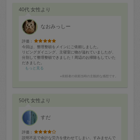
40代 女性より
なおみっしー
評価：
今回は、整理整頓をメインにご依頼しました。
リビングダイニング、主寝室に物が溢れていましたが、
分別して整理整頓できました！周辺のお掃除もしていた
だきました。
物を捨てるのが苦手な私を配慮していただき、かなり綺
もっと見る
麗になり、家族も喜んでくれました！
※依頼者の依頼当時の主観的な感想です。
またよろしくお願いします。
50代 女性より
すだ
評価：
説明不足で余計な労力を使わせてしまい、すみませんで