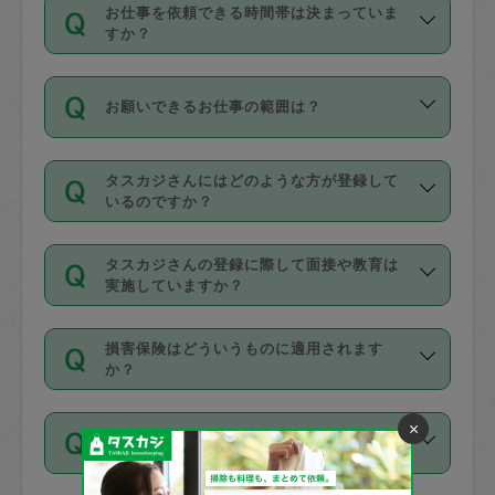
す。
丈夫です。
お仕事を依頼できる時間帯は決まっていま
料金のご請求と合わせてお支払いとなり
定期の最低利用回数は設けていない代わ
デビットカード・プリペイドカード（Vプ
すか？
ます。交通費の金額は「依頼の詳細」に
りに、一定数を超えたキャンセルは有償
リカ、au WALLETなど）
は支払にはご利
時間帯は3種類あります。いずれも１回あ
自動計算で表示されます。
でキャンセルすることが出来ます。
用いただけませんのでご注意ください。
お願いできるお仕事の範囲は？
たり３時間です。
銀行振込や現金払いも対応していませ
（例：毎週定期の場合は３回以上のキャ
ん。
掃除、整理収納、洗濯、買い物、料理、
・ＡＭ ９時～１２時
ンセルが有償（1200円、隔週定期の場合
なお、タスカジさんの交通費も、依頼料
タスカジさんにはどのような方が登録して
作り置きです。タスカジさんによってで
・ＰＭ １３時～１６時
いるのですか？
は２回以上のキャンセルが有償（1200
金のご請求と合わせてお支払いとなりま
きる仕事の範囲が異なりますので、依頼
・夜 １８時～２１時
円））
す。交通費の金額は「依頼の詳細」に自
主婦として長年の家事経験をお持ちの
する前にタスカジさんのプロフィールで
動計算で表示されます。
タスカジさんの登録に際して面接や教育は
方、栄養士・調理師といった資格者で保
確認してください。
開始時間を２時間前後変更することが可
実施していますか？
育園や学校の給食やレストランで料理関
基本的に、高所での作業や危険作業、屋
能です。依頼送信後、個別にタスカジさ
応募の際に、各自事務局との面接と説明
係の専門職に従事されていた方、日本で
外での作業は対象外です。
んにメッセージを送り調整してくださ
損害保険はどういうものに適用されます
を行っています。その後、身分証明書の
すでにハウスキーパーや英語の先生とし
か？
い。ただし、２時間を越えての調整はで
写真提出をしていただいています。外国
てお仕事をしているフィリピン出身の
きません。
依頼者とタスカジさんとの間でタスカジ
人の場合は在留カードで労働許可状況を
方、海外からの留学生、家事が好きな会
×
万が一、依頼した時間帯と作業時間が１
何日前まで依頼できますか？
を通して成立した作業時間内での作業に
確認しています。タスカジさんトレーニ
社員など様々なバックグラウンドの方が
時間も被らない場合、損害保険の対象外
適用されます。作業範囲は、掃除、洗
ング動画を使ったセルフトレーニングの
登録しています。
となりますので、ご注意ください。