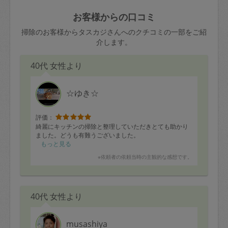
玉、など
きた場合は損害保険の対象外となるので
依頼者不在による当日キャンセル＝依頼
お客様からの口コミ
ご注意ください。
金額の100%＋交通費全額
掃除のお客様からタスカジさんへのクチコミの一部をご紹
あわせてこちらも参照ください
：
初めて
介します。
利用します。注意しなくてはいけない点
※例：依頼日時／土曜日午前9時開始の場
はありますか？
40代 女性より
合、水曜日午前9時以降はキャンセル料が
発生
水曜日9時〜金曜日9時まで＝依頼料金の
☆ゆき☆
50%
評価：
金曜日9時～土曜日8時まで＝依頼金額の
綺麗にキッチンの掃除と整理していただきとても助かり
100%
ました。どうも有難うございました。
もっと見る
土曜日8時〜実施時間＝依頼金額の100%
※依頼者の依頼当時の主観的な感想です。
＋交通費全額
依頼者不在による当日キャンセル＝依頼
金額の100%＋交通費全額
40代 女性より
musashiya
2. 定期契約キャンセル（定期契約のみ）