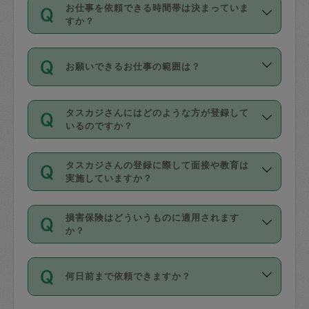
す。
丈夫です。
お仕事を依頼できる時間帯は決まっていま
料金のご請求と合わせてお支払いとなり
定期の最低利用回数は設けていない代わ
デビットカード・プリペイドカード（Vプ
すか？
ます。交通費の金額は「依頼の詳細」に
りに、一定数を超えたキャンセルは有償
リカ、au WALLETなど）
は支払にはご利
時間帯は3種類あります。いずれも１回あ
自動計算で表示されます。
でキャンセルすることが出来ます。
用いただけませんのでご注意ください。
お願いできるお仕事の範囲は？
たり３時間です。
銀行振込や現金払いも対応していませ
（例：毎週定期の場合は３回以上のキャ
ん。
掃除、整理収納、洗濯、買い物、料理、
・ＡＭ ９時～１２時
ンセルが有償（1200円、隔週定期の場合
なお、タスカジさんの交通費も、依頼料
タスカジさんにはどのような方が登録して
作り置きです。タスカジさんによってで
・ＰＭ １３時～１６時
いるのですか？
は２回以上のキャンセルが有償（1200
金のご請求と合わせてお支払いとなりま
きる仕事の範囲が異なりますので、依頼
・夜 １８時～２１時
円））
す。交通費の金額は「依頼の詳細」に自
主婦として長年の家事経験をお持ちの
する前にタスカジさんのプロフィールで
動計算で表示されます。
タスカジさんの登録に際して面接や教育は
方、栄養士・調理師といった資格者で保
確認してください。
開始時間を２時間前後変更することが可
実施していますか？
育園や学校の給食やレストランで料理関
基本的に、高所での作業や危険作業、屋
能です。依頼送信後、個別にタスカジさ
応募の際に、各自事務局との面接と説明
係の専門職に従事されていた方、日本で
外での作業は対象外です。
んにメッセージを送り調整してくださ
損害保険はどういうものに適用されます
を行っています。その後、身分証明書の
すでにハウスキーパーや英語の先生とし
か？
い。ただし、２時間を越えての調整はで
写真提出をしていただいています。外国
てお仕事をしているフィリピン出身の
きません。
依頼者とタスカジさんとの間でタスカジ
人の場合は在留カードで労働許可状況を
方、海外からの留学生、家事が好きな会
万が一、依頼した時間帯と作業時間が１
何日前まで依頼できますか？
を通して成立した作業時間内での作業に
確認しています。タスカジさんトレーニ
社員など様々なバックグラウンドの方が
時間も被らない場合、損害保険の対象外
適用されます。作業範囲は、掃除、洗
ング動画を使ったセルフトレーニングの
登録しています。
となりますので、ご注意ください。