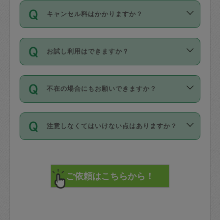
ご依頼は、現在を起点に3日後（72時間
濯、料理、作り置き、整理収納、買い物
のち、タスカジモニター宅にて３時間の
また外国人の方は英語しか話せない方、
キャンセル料はかかりますか？
以降）の日時から受付可能となっていま
です。作業中に物を壊したり、人にけが
現場トライアルを受け、合格したタスカ
日本語も話せる方など様々です。
す。
をさせたりした場合が対象で、補償金額
ジさんが活動されています。
キャンセル料には、以下の2種類がありま
ただし、72時間を切った直前の日程では
は対物1000万円、対人1億円が上限で
バックグラウンドや得意分野はプロフィ
お試し利用はできますか？
す。
タスカジさんへ「募集」をかけることが
す。
※テストセンターの講評は１件目のレビュ
ールに記載していますので、各自の得意
可能です。
ーとして記載されていますので依頼の際
分野を見極めて、目的に合わせてお仕事
「お試し利用」というメニューはありま
万が一損害が発生した場合は、その場の
に参考にしてください。
を依頼してください。
不在の場合にもお願いできますか？
せんが、「一回のみ」依頼を活用するこ
1. 直前キャンセル（定期、スポット契約
写真を撮り、
参考
：
【詳細】タスカジさんの登録に際
とによって、気に入ったタスカジさんを
共通）
タスカジサポートセンターまでご連絡く
して面接や教育は実施していますか？
不在の場合の作業はタスカジさんの同意
見つけることができます。
・タスカジさんのお仕事開始予定時間前
ださい。
注意しなくてはいけない点はありますか？
が必要です。数回の依頼ののち、タスカ
72時間を超える※と、以下のキャンセル
詳細FAQ：
損害賠償保険について教えて
ジさんと依頼者の間で十分な信頼関係が
まず、条件の合う気になるタスカジさ
料が発生します。
ください。
貴重品は紛失の際トラブルの元となるの
できたのち、タスカジさんに依頼してみ
ん、２・３人に「スポット」依頼をして
で、必ず鍵のかかるロッカーや金庫に入
てください。
みてください。
直前キャンセル料：
れて依頼者の責任の元管理するよう心掛
不在時に部屋に入るためにタスカジさん
その後、一番気に入ったタスカジさんに
72時間前〜24時間前＝依頼料金の50%
けてください。
に鍵を預ける必要がありますが、タスカ
「定期（毎週・隔週）」依頼をしてくだ
24時間前～1時間前＝依頼金額の100%
※パスポート、クレジットカード、銀行カ
ジさんが紛失した鍵によって二次的な損
さい。
1時間前〜実施時間＝依頼金額の100%＋
ード、5千円以上のアクセサリー、500円
害（たとえば、第三者の侵入など）が起
交通費全額