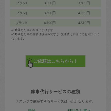
プランI
3,650円
3,890円
プランJ
3,890円
4,190円
プランK
4,190円
4,510円
※1時間あたりの料金になります。
※1時間あたりの金額は税込みですが､交通費は別途にてお支払いに
なります｡
家事代行サービスの種類
タスカジで依頼できるサービスは下記となります。
掃除
料理作り置き