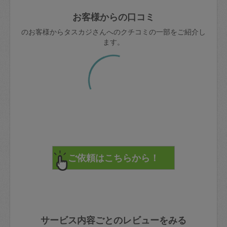
玉、など
きた場合は損害保険の対象外となるので
依頼者不在による当日キャンセル＝依頼
お客様からの口コミ
ご注意ください。
金額の100%＋交通費全額
のお客様からタスカジさんへのクチコミの一部をご紹介し
あわせてこちらも参照ください
：
初めて
ます。
利用します。注意しなくてはいけない点
※例：依頼日時／土曜日午前9時開始の場
はありますか？
合、水曜日午前9時以降はキャンセル料が
発生
水曜日9時〜金曜日9時まで＝依頼料金の
50%
金曜日9時～土曜日8時まで＝依頼金額の
100%
土曜日8時〜実施時間＝依頼金額の100%
＋交通費全額
依頼者不在による当日キャンセル＝依頼
金額の100%＋交通費全額
サービス内容ごとのレビューをみる
2. 定期契約キャンセル（定期契約のみ）