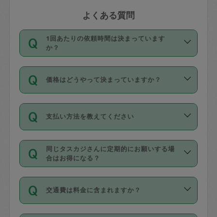
よくある質問
1回あたりの依頼時間は決まっています
か？
依頼1回につき3時間固定です。3時間を
価格はどうやって決まっていますか？
超えて依頼したい場合は、延長機能をご
利用ください。機能をご利用いただくに
11種類の価格帯の中からタスカジさん自
は、タスカジさんに事前に相談し、合意
支払い方法を教えてください
身が価格を選んで設定しています。
の上事前申請することが必要です。な
タスカジさんの価格設定には最初は制限
お、3時間を下回っても、値引き等はござ
お支払方法はクレジットカード（Visa／
があり、レビュー件数、レビューの平均
いません。
同じタスカジさんに定期的にお願いする場
Master／JCB／AMERICAN EXPRESS／
値、などで除々に設定可能な最高額が上
合はお得になる？
Diners Club）のみとなります。
がっていく仕組みになっています。
依頼には「スポット」と「定期（毎週｜
カード情報のご登録は、依頼リクエスト
交通費は料金に含まれますか？
隔週）」があり、「定期」の依頼は「ス
を行う際にご入力ください。プロフィー
ポット」よりお得な料金でご利用できま
ル登録時にはご入力いただかなくても大
交通費は依頼料金とは別途発生し、依頼