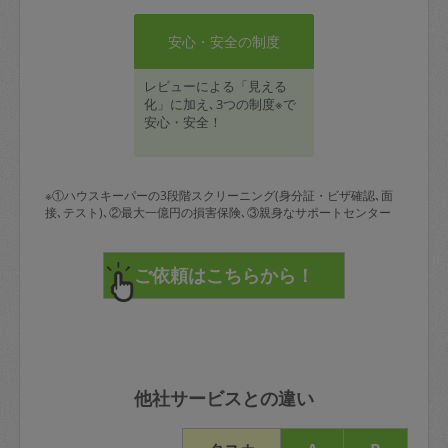
安心・安全の制度
レビューによる「見える
化」に加え､3つの制度※で
安心・安全！
※①ハウスキーパーの3段階スクリーニング(身分証・ビザ確認､面
接､テスト)､②最大一億円の損害保険､③親身なサポートセンター
他社サービスとの違い