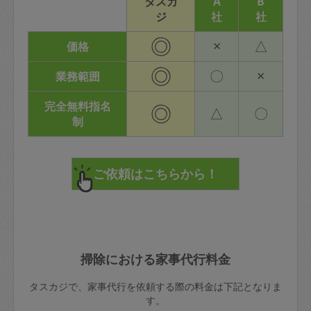
タスカ
A
B
ジ
社
社
◎
×
△
価格
◎
〇
×
業務範囲
完全無料指名
◎
△
〇
制
掃除における家事代行料金
タスカジで、家事代行を依頼する際の料金は下記となりま
す。