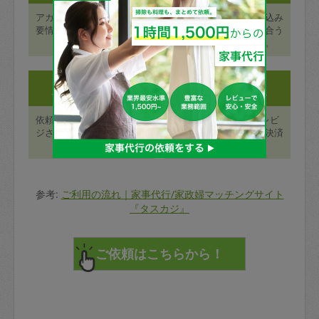
アカウント登録ページに必
最寄り駅や日付で絞り込み
要情報を入力し、メール認
検索を行い、ニーズに合う
証を行う。
タスカジさんを探す。
Step3:
Step4:
サービスを受ける
支払いとレビュー
依頼予約した日時にタスカ
終了後48時間以内にレビ
ジさんを迎え入れ、サービ
ューを登録し、カード決済
スを受ける。
が行われます。
参考:
ご利用の流れ｜家事代行/家政婦マッチングサイト
『タスカジ』