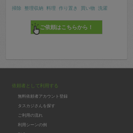
定期契約をキャンセルする場合、毎週定
掃除
整理収納
料理
作り置き
買い物
洗濯
期は月2回まで隔週定期は月1回までキャ
ンセル料は発生しません。それ以上はキ
ャンセル料が発生します。
定期契約キャンセル料：
・1回につき1,200円※
・詳細ルールは、
こちら
を参照くださ
い。
※キャンセル料金の設定について：
依頼者として利用する
定期依頼1回（3時間）の金額とスポット
無料依頼者アカウント登録
1回（3時間）依頼した場合の金額の差額
タスカジさんを探す
相当で料金設定されています。
ご利用の流れ
利用シーンの例