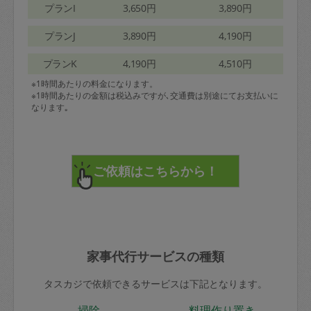
プランI
3,650円
3,890円
プランJ
3,890円
4,190円
プランK
4,190円
4,510円
※1時間あたりの料金になります。
※1時間あたりの金額は税込みですが､交通費は別途にてお支払いに
なります｡
家事代行サービスの種類
タスカジで依頼できるサービスは下記となります。
掃除
料理作り置き