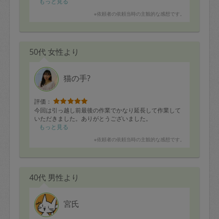
本当に凄いです!!
もっと見る
※依頼者の依頼当時の主観的な感想です。
50代 女性より
猫の手?
評価：
今回は引っ越し前最後の作業でかなり延長して作業して
いただきました。ありがとうございました。
もっと見る
※依頼者の依頼当時の主観的な感想です。
40代 男性より
宮氏