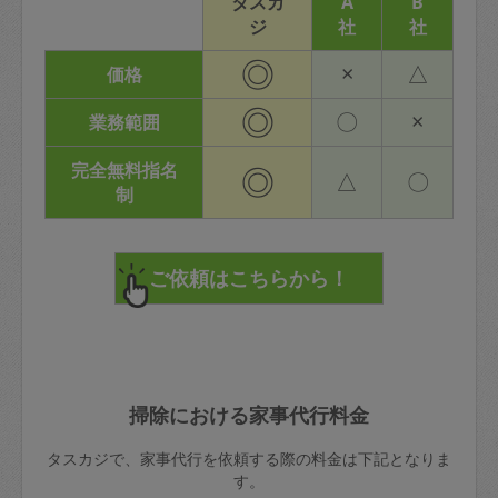
タスカ
A
B
ジ
社
社
◎
×
△
価格
◎
〇
×
業務範囲
完全無料指名
◎
△
〇
制
掃除における家事代行料金
タスカジで、家事代行を依頼する際の料金は下記となりま
す。