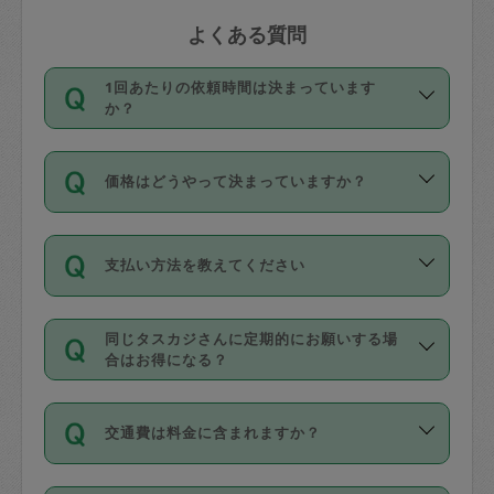
よくある質問
1回あたりの依頼時間は決まっています
か？
依頼1回につき3時間固定です。3時間を
価格はどうやって決まっていますか？
超えて依頼したい場合は、延長機能をご
利用ください。機能をご利用いただくに
11種類の価格帯の中からタスカジさん自
は、タスカジさんに事前に相談し、合意
支払い方法を教えてください
身が価格を選んで設定しています。
の上事前申請することが必要です。な
タスカジさんの価格設定には最初は制限
お、3時間を下回っても、値引き等はござ
お支払方法はクレジットカード（Visa／
があり、レビュー件数、レビューの平均
いません。
同じタスカジさんに定期的にお願いする場
Master／JCB／AMERICAN EXPRESS／
値、などで除々に設定可能な最高額が上
合はお得になる？
Diners Club）のみとなります。
がっていく仕組みになっています。
依頼には「スポット」と「定期（毎週｜
カード情報のご登録は、依頼リクエスト
交通費は料金に含まれますか？
隔週）」があり、「定期」の依頼は「ス
を行う際にご入力ください。プロフィー
ポット」よりお得な料金でご利用できま
ル登録時にはご入力いただかなくても大
交通費は依頼料金とは別途発生し、依頼