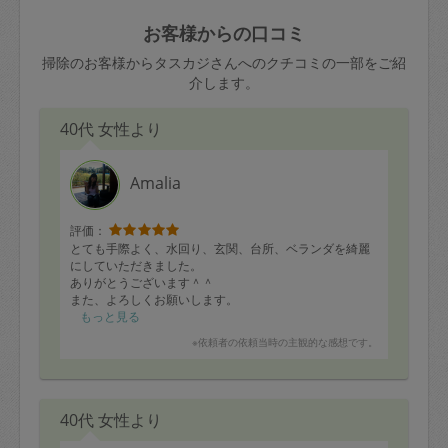
玉、など
きた場合は損害保険の対象外となるので
依頼者不在による当日キャンセル＝依頼
お客様からの口コミ
ご注意ください。
金額の100%＋交通費全額
掃除のお客様からタスカジさんへのクチコミの一部をご紹
あわせてこちらも参照ください
：
初めて
介します。
利用します。注意しなくてはいけない点
※例：依頼日時／土曜日午前9時開始の場
はありますか？
40代 女性より
合、水曜日午前9時以降はキャンセル料が
発生
水曜日9時〜金曜日9時まで＝依頼料金の
Amalia
50%
評価：
金曜日9時～土曜日8時まで＝依頼金額の
とても手際よく、水回り、玄関、台所、ベランダを綺麗
100%
にしていただきました。
ありがとうございます＾＾
土曜日8時〜実施時間＝依頼金額の100%
また、よろしくお願いします。
＋交通費全額
もっと見る
依頼者不在による当日キャンセル＝依頼
※依頼者の依頼当時の主観的な感想です。
金額の100%＋交通費全額
40代 女性より
2. 定期契約キャンセル（定期契約のみ）