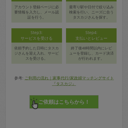
アカウント登録ページに必
最寄り駅や日付で絞り込み
要情報を入力し、メール認
検索を行い、ニーズに合う
証を行う。
タスカジさんを探す。
Step3:
Step4:
サービスを受ける
支払いとレビュー
依頼予約した日時にタスカ
終了後48時間以内にレビ
ジさんを迎え入れ、サービ
ューを登録し、カード決済
スを受ける。
が行われます。
参考:
ご利用の流れ｜家事代行/家政婦マッチングサイト
『タスカジ』