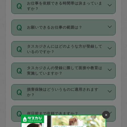
す。
丈夫です。
お仕事を依頼できる時間帯は決まっていま
料金のご請求と合わせてお支払いとなり
定期の最低利用回数は設けていない代わ
デビットカード・プリペイドカード（Vプ
すか？
ます。交通費の金額は「依頼の詳細」に
りに、一定数を超えたキャンセルは有償
リカ、au WALLETなど）
は支払にはご利
時間帯は3種類あります。いずれも１回あ
自動計算で表示されます。
でキャンセルすることが出来ます。
用いただけませんのでご注意ください。
お願いできるお仕事の範囲は？
たり３時間です。
銀行振込や現金払いも対応していませ
（例：毎週定期の場合は３回以上のキャ
ん。
掃除、整理収納、洗濯、買い物、料理、
・ＡＭ ９時～１２時
ンセルが有償（1200円、隔週定期の場合
なお、タスカジさんの交通費も、依頼料
タスカジさんにはどのような方が登録して
作り置きです。タスカジさんによってで
・ＰＭ １３時～１６時
いるのですか？
は２回以上のキャンセルが有償（1200
金のご請求と合わせてお支払いとなりま
きる仕事の範囲が異なりますので、依頼
・夜 １８時～２１時
円））
す。交通費の金額は「依頼の詳細」に自
主婦として長年の家事経験をお持ちの
する前にタスカジさんのプロフィールで
動計算で表示されます。
タスカジさんの登録に際して面接や教育は
方、栄養士・調理師といった資格者で保
確認してください。
開始時間を２時間前後変更することが可
実施していますか？
育園や学校の給食やレストランで料理関
基本的に、高所での作業や危険作業、屋
能です。依頼送信後、個別にタスカジさ
応募の際に、各自事務局との面接と説明
係の専門職に従事されていた方、日本で
外での作業は対象外です。
んにメッセージを送り調整してくださ
損害保険はどういうものに適用されます
を行っています。その後、身分証明書の
すでにハウスキーパーや英語の先生とし
か？
い。ただし、２時間を越えての調整はで
写真提出をしていただいています。外国
てお仕事をしているフィリピン出身の
きません。
依頼者とタスカジさんとの間でタスカジ
人の場合は在留カードで労働許可状況を
方、海外からの留学生、家事が好きな会
万が一、依頼した時間帯と作業時間が１
何日前まで依頼できますか？
×
を通して成立した作業時間内での作業に
確認しています。タスカジさんトレーニ
社員など様々なバックグラウンドの方が
時間も被らない場合、損害保険の対象外
適用されます。作業範囲は、掃除、洗
ング動画を使ったセルフトレーニングの
登録しています。
となりますので、ご注意ください。