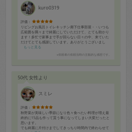
定期契約をキャンセルする場合、毎週定
kuro0319
期は月2回まで隔週定期は月1回までキャ
ンセル料は発生しません。それ以上はキ
評価：
リビングお風呂トイレキッチン廊下仕事部屋・・いつも
ャンセル料が発生します。
広範囲を隅々まで綺麗にしていただけて、とても助かり
ます！多忙で家事まで手が回らない日々の中、来ていた
だけてとても感謝しています。ありがとうございまし
定期契約キャンセル料：
た。
もっと見る
・1回につき1,200円※
※依頼者の依頼当時の主観的な感想です。
・詳細ルールは、
こちら
を参照くださ
い。
50代 女性より
※キャンセル料金の設定について：
定期依頼1回（3時間）の金額とスポット
スミレ
1回（3時間）依頼した場合の金額の差額
相当で料金設定されています。
評価：
秋野菜が美味しい季節になり色々食べたい料理が増え最
終的に15品も作って貰う事になってしまい大変だったと
思います。
でも綺麗に片付けまでしてきっちり時間内で終わらせて