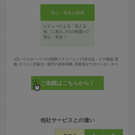
安心・安全の制度
レビューによる「見える
化」に加え､3つの制度※で
安心・安全！
※①ハウスキーパーの3段階スクリーニング(身分証・ビザ確認､面
接､テスト)､②最大一億円の損害保険､③親身なサポートセンター
他社サービスとの違い