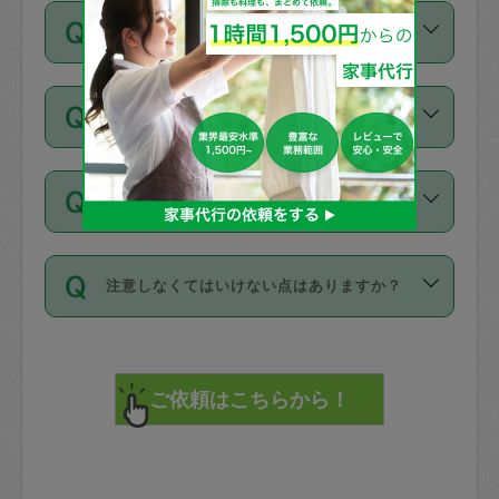
ご依頼は、現在を起点に3日後（72時間
濯、料理、作り置き、整理収納、買い物
のち、タスカジモニター宅にて３時間の
また外国人の方は英語しか話せない方、
キャンセル料はかかりますか？
以降）の日時から受付可能となっていま
です。作業中に物を壊したり、人にけが
現場トライアルを受け、合格したタスカ
日本語も話せる方など様々です。
す。
をさせたりした場合が対象で、補償金額
ジさんが活動されています。
キャンセル料には、以下の2種類がありま
ただし、72時間を切った直前の日程では
は対物1000万円、対人1億円が上限で
バックグラウンドや得意分野はプロフィ
お試し利用はできますか？
す。
タスカジさんへ「募集」をかけることが
す。
※テストセンターの講評は１件目のレビュ
ールに記載していますので、各自の得意
可能です。
ーとして記載されていますので依頼の際
分野を見極めて、目的に合わせてお仕事
「お試し利用」というメニューはありま
万が一損害が発生した場合は、その場の
に参考にしてください。
を依頼してください。
不在の場合にもお願いできますか？
せんが、「一回のみ」依頼を活用するこ
1. 直前キャンセル（定期、スポット契約
写真を撮り、
参考
：
【詳細】タスカジさんの登録に際
とによって、気に入ったタスカジさんを
共通）
タスカジサポートセンターまでご連絡く
して面接や教育は実施していますか？
不在の場合の作業はタスカジさんの同意
見つけることができます。
・タスカジさんのお仕事開始予定時間前
ださい。
注意しなくてはいけない点はありますか？
が必要です。数回の依頼ののち、タスカ
72時間を超える※と、以下のキャンセル
詳細FAQ：
損害賠償保険について教えて
ジさんと依頼者の間で十分な信頼関係が
まず、条件の合う気になるタスカジさ
料が発生します。
ください。
貴重品は紛失の際トラブルの元となるの
できたのち、タスカジさんに依頼してみ
ん、２・３人に「スポット」依頼をして
で、必ず鍵のかかるロッカーや金庫に入
てください。
みてください。
直前キャンセル料：
れて依頼者の責任の元管理するよう心掛
不在時に部屋に入るためにタスカジさん
その後、一番気に入ったタスカジさんに
72時間前〜24時間前＝依頼料金の50%
けてください。
に鍵を預ける必要がありますが、タスカ
「定期（毎週・隔週）」依頼をしてくだ
24時間前～1時間前＝依頼金額の100%
※パスポート、クレジットカード、銀行カ
ジさんが紛失した鍵によって二次的な損
さい。
1時間前〜実施時間＝依頼金額の100%＋
ード、5千円以上のアクセサリー、500円
害（たとえば、第三者の侵入など）が起
交通費全額