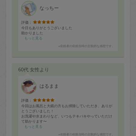
定期契約をキャンセルする場合、毎週定
なっちー
期は月2回まで隔週定期は月1回までキャ
ンセル料は発生しません。それ以上はキ
評価：
今日もありがとうございました
ャンセル料が発生します。
助かりました
もっと見る
定期契約キャンセル料：
※依頼者の依頼当時の主観的な感想です。
・1回につき1,200円※
・詳細ルールは、
こちら
を参照くださ
60代 女性より
い。
※キャンセル料金の設定について：
はるまま
定期依頼1回（3時間）の金額とスポット
評価：
1回（3時間）依頼した場合の金額の差額
今回はお風呂と大鏡の方もお掃除していただき、ありが
相当で料金設定されています。
とうございました！
お洗濯や水まわりなど、いつもテキパキやっていただけ
て助かります〜
引き続きよろしくお願いいたします(^^)
もっと見る
※依頼者の依頼当時の主観的な感想です。