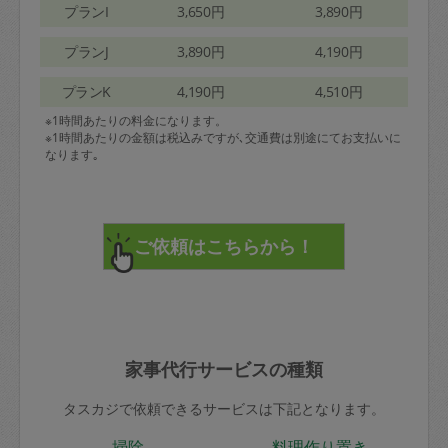
プランI
3,650円
3,890円
プランJ
3,890円
4,190円
プランK
4,190円
4,510円
※1時間あたりの料金になります。
※1時間あたりの金額は税込みですが､交通費は別途にてお支払いに
なります｡
家事代行サービスの種類
タスカジで依頼できるサービスは下記となります。
掃除
料理作り置き