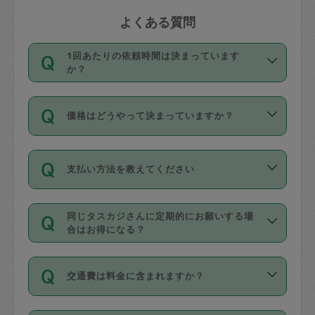
よくある質問
1回あたりの依頼時間は決まっています
か？
依頼1回につき3時間固定です。3時間を
価格はどうやって決まっていますか？
超えて依頼したい場合は、延長機能をご
利用ください。機能をご利用いただくに
11種類の価格帯の中からタスカジさん自
は、タスカジさんに事前に相談し、合意
支払い方法を教えてください
身が価格を選んで設定しています。
の上事前申請することが必要です。な
タスカジさんの価格設定には最初は制限
お、3時間を下回っても、値引き等はござ
お支払方法はクレジットカード（Visa／
があり、レビュー件数、レビューの平均
いません。
同じタスカジさんに定期的にお願いする場
Master／JCB／AMERICAN EXPRESS／
値、などで除々に設定可能な最高額が上
合はお得になる？
Diners Club）のみとなります。
がっていく仕組みになっています。
依頼には「スポット」と「定期（毎週｜
カード情報のご登録は、依頼リクエスト
交通費は料金に含まれますか？
隔週）」があり、「定期」の依頼は「ス
を行う際にご入力ください。プロフィー
ポット」よりお得な料金でご利用できま
ル登録時にはご入力いただかなくても大
交通費は依頼料金とは別途発生し、依頼