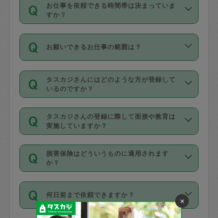
す。
丈夫です。
お仕事を依頼できる時間帯は決まっていま
料金のご請求と合わせてお支払いとなり
定期の最低利用回数は設けていない代わ
デビットカード・プリペイドカード（Vプ
すか？
ます。交通費の金額は「依頼の詳細」に
りに、一定数を超えたキャンセルは有償
リカ、au WALLETなど）
は支払にはご利
時間帯は3種類あります。いずれも１回あ
自動計算で表示されます。
でキャンセルすることが出来ます。
用いただけませんのでご注意ください。
お願いできるお仕事の範囲は？
たり３時間です。
銀行振込や現金払いも対応していませ
（例：毎週定期の場合は３回以上のキャ
ん。
掃除、整理収納、洗濯、買い物、料理、
・ＡＭ ９時～１２時
ンセルが有償（1200円、隔週定期の場合
なお、タスカジさんの交通費も、依頼料
タスカジさんにはどのような方が登録して
作り置きです。タスカジさんによってで
・ＰＭ １３時～１６時
いるのですか？
は２回以上のキャンセルが有償（1200
金のご請求と合わせてお支払いとなりま
きる仕事の範囲が異なりますので、依頼
・夜 １８時～２１時
円））
す。交通費の金額は「依頼の詳細」に自
主婦として長年の家事経験をお持ちの
する前にタスカジさんのプロフィールで
動計算で表示されます。
タスカジさんの登録に際して面接や教育は
方、栄養士・調理師といった資格者で保
確認してください。
開始時間を２時間前後変更することが可
実施していますか？
育園や学校の給食やレストランで料理関
基本的に、高所での作業や危険作業、屋
能です。依頼送信後、個別にタスカジさ
応募の際に、各自事務局との面接と説明
係の専門職に従事されていた方、日本で
外での作業は対象外です。
んにメッセージを送り調整してくださ
損害保険はどういうものに適用されます
を行っています。その後、身分証明書の
すでにハウスキーパーや英語の先生とし
か？
い。ただし、２時間を越えての調整はで
写真提出をしていただいています。外国
てお仕事をしているフィリピン出身の
きません。
依頼者とタスカジさんとの間でタスカジ
人の場合は在留カードで労働許可状況を
方、海外からの留学生、家事が好きな会
万が一、依頼した時間帯と作業時間が１
何日前まで依頼できますか？
を通して成立した作業時間内での作業に
確認しています。タスカジさんトレーニ
社員など様々なバックグラウンドの方が
×
時間も被らない場合、損害保険の対象外
適用されます。作業範囲は、掃除、洗
ング動画を使ったセルフトレーニングの
登録しています。
となりますので、ご注意ください。