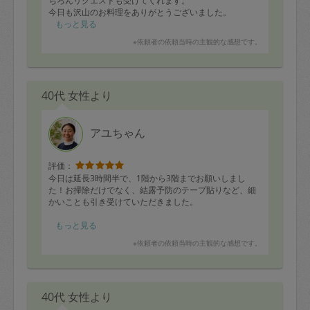
ちろんリクエストも受けてくれます。
今日も沢山のお料理をありがとうございました。
もっと見る
※依頼者の依頼当時の主観的な感想です。
40代 女性より
アユちゃん
評価：
今日は延長3時間半で、1階から3階までお願いしまし
た！お掃除だけでなく、結露予防のテープ貼りなど、細
かいことも引き受けていただきました。
また、途中、子どもも見ていてもらい、外出もできたの
もっと見る
で、大変助かりました。
※依頼者の依頼当時の主観的な感想です。
またよろしくお願い致します。
40代 女性より