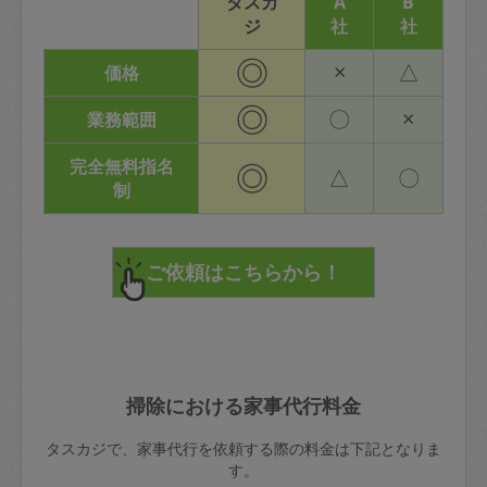
タスカ
A
B
ジ
社
社
◎
×
△
価格
◎
〇
×
業務範囲
完全無料指名
◎
△
〇
制
掃除における家事代行料金
タスカジで、家事代行を依頼する際の料金は下記となりま
す。