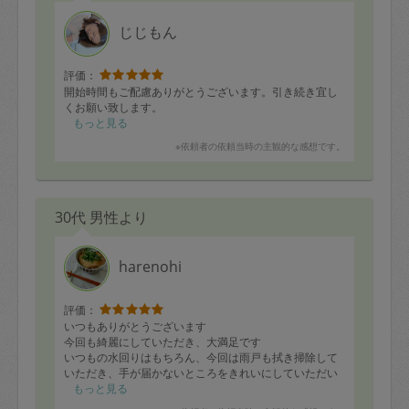
じじもん
評価：
開始時間もご配慮ありがとうございます。引き続き宜し
くお願い致します。
もっと見る
※依頼者の依頼当時の主観的な感想です。
30代 男性より
harenohi
評価：
いつもありがとうございます
今回も綺麗にしていただき、大満足です
いつもの水回りはもちろん、今回は雨戸も拭き掃除して
いただき、手が届かないところをきれいにしていただい
ているので大変助かっています
もっと見る
次回もよろしくお願いいたします