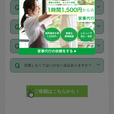
ご依頼は、現在を起点に3日後（72時間
濯、料理、作り置き、整理収納、買い物
のち、タスカジモニター宅にて３時間の
また外国人の方は英語しか話せない方、
キャンセル料はかかりますか？
以降）の日時から受付可能となっていま
です。作業中に物を壊したり、人にけが
現場トライアルを受け、合格したタスカ
日本語も話せる方など様々です。
す。
をさせたりした場合が対象で、補償金額
ジさんが活動されています。
キャンセル料には、以下の2種類がありま
ただし、72時間を切った直前の日程では
は対物1000万円、対人1億円が上限で
バックグラウンドや得意分野はプロフィ
お試し利用はできますか？
す。
タスカジさんへ「募集」をかけることが
す。
※テストセンターの講評は１件目のレビュ
ールに記載していますので、各自の得意
可能です。
ーとして記載されていますので依頼の際
分野を見極めて、目的に合わせてお仕事
「お試し利用」というメニューはありま
万が一損害が発生した場合は、その場の
に参考にしてください。
を依頼してください。
不在の場合にもお願いできますか？
せんが、「一回のみ」依頼を活用するこ
1. 直前キャンセル（定期、スポット契約
写真を撮り、
参考
：
【詳細】タスカジさんの登録に際
とによって、気に入ったタスカジさんを
共通）
タスカジサポートセンターまでご連絡く
して面接や教育は実施していますか？
不在の場合の作業はタスカジさんの同意
見つけることができます。
・タスカジさんのお仕事開始予定時間前
ださい。
注意しなくてはいけない点はありますか？
が必要です。数回の依頼ののち、タスカ
72時間を超える※と、以下のキャンセル
詳細FAQ：
損害賠償保険について教えて
ジさんと依頼者の間で十分な信頼関係が
まず、条件の合う気になるタスカジさ
料が発生します。
ください。
貴重品は紛失の際トラブルの元となるの
できたのち、タスカジさんに依頼してみ
ん、２・３人に「スポット」依頼をして
で、必ず鍵のかかるロッカーや金庫に入
てください。
みてください。
直前キャンセル料：
れて依頼者の責任の元管理するよう心掛
不在時に部屋に入るためにタスカジさん
その後、一番気に入ったタスカジさんに
72時間前〜24時間前＝依頼料金の50%
けてください。
に鍵を預ける必要がありますが、タスカ
「定期（毎週・隔週）」依頼をしてくだ
24時間前～1時間前＝依頼金額の100%
※パスポート、クレジットカード、銀行カ
ジさんが紛失した鍵によって二次的な損
さい。
1時間前〜実施時間＝依頼金額の100%＋
ード、5千円以上のアクセサリー、500円
害（たとえば、第三者の侵入など）が起
交通費全額