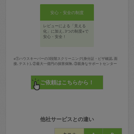
安心・安全の制度
レビューによる「見える
化」に加え､3つの制度※で
安心・安全！
※①ハウスキーパーの3段階スクリーニング(身分証・ビザ確認､面
接､テスト)､②最大一億円の損害保険､③親身なサポートセンター
他社サービスとの違い