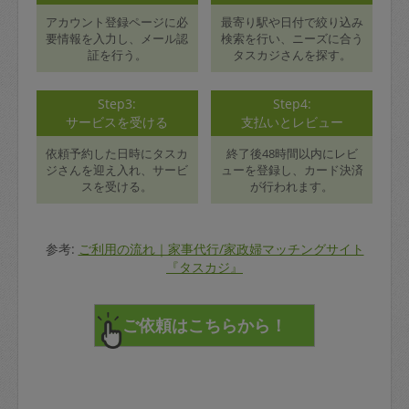
アカウント登録ページに必
最寄り駅や日付で絞り込み
要情報を入力し、メール認
検索を行い、ニーズに合う
証を行う。
タスカジさんを探す。
Step3:
Step4:
サービスを受ける
支払いとレビュー
依頼予約した日時にタスカ
終了後48時間以内にレビ
ジさんを迎え入れ、サービ
ューを登録し、カード決済
スを受ける。
が行われます。
参考:
ご利用の流れ｜家事代行/家政婦マッチングサイト
『タスカジ』