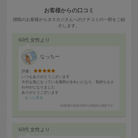
玉、など
きた場合は損害保険の対象外となるので
依頼者不在による当日キャンセル＝依頼
お客様からの口コミ
ご注意ください。
金額の100%＋交通費全額
掃除のお客様からタスカジさんへのクチコミの一部をご紹
あわせてこちらも参照ください
：
初めて
介します。
利用します。注意しなくてはいけない点
※例：依頼日時／土曜日午前9時開始の場
はありますか？
60代 女性より
合、水曜日午前9時以降はキャンセル料が
発生
水曜日9時〜金曜日9時まで＝依頼料金の
なっちー
50%
評価：
金曜日9時～土曜日8時まで＝依頼金額の
いつもありがとうございます
100%
今日も気になっている場所がきれいになり、気持ちもさ
わやかになりました
土曜日8時〜実施時間＝依頼金額の100%
ありがとうございます
＋交通費全額
もっと見る
依頼者不在による当日キャンセル＝依頼
※依頼者の依頼当時の主観的な感想です。
金額の100%＋交通費全額
60代 女性より
2. 定期契約キャンセル（定期契約のみ）