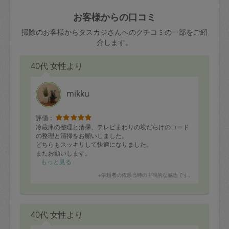
玉、など
きた場合は損害保険の対象外となるので
依頼者不在による当日キャンセル＝依頼
お客様からの口コミ
ご注意ください。
金額の100%＋交通費全額
掃除のお客様からタスカジさんへのクチコミの一部をご紹
あわせてこちらも参照ください
：
初めて
介します。
利用します。注意しなくてはいけない点
※例：依頼日時／土曜日午前9時開始の場
はありますか？
40代 女性より
合、水曜日午前9時以降はキャンセル料が
発生
水曜日9時〜金曜日9時まで＝依頼料金の
mikku
50%
評価：
金曜日9時～土曜日8時まで＝依頼金額の
冷蔵庫の整理と清掃、テレビまわりの埃だらけのコード
100%
の整理と清掃をお願いしました。
どちらもスッキリして快適になりました。
土曜日8時〜実施時間＝依頼金額の100%
またお願いします。
＋交通費全額
もっと見る
依頼者不在による当日キャンセル＝依頼
※依頼者の依頼当時の主観的な感想です。
金額の100%＋交通費全額
40代 女性より
2. 定期契約キャンセル（定期契約のみ）