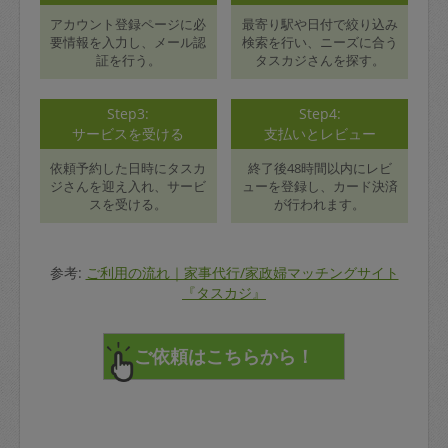
アカウント登録ページに必
最寄り駅や日付で絞り込み
要情報を入力し、メール認
検索を行い、ニーズに合う
証を行う。
タスカジさんを探す。
Step3:
Step4:
サービスを受ける
支払いとレビュー
依頼予約した日時にタスカ
終了後48時間以内にレビ
ジさんを迎え入れ、サービ
ューを登録し、カード決済
スを受ける。
が行われます。
参考:
ご利用の流れ｜家事代行/家政婦マッチングサイト
『タスカジ』