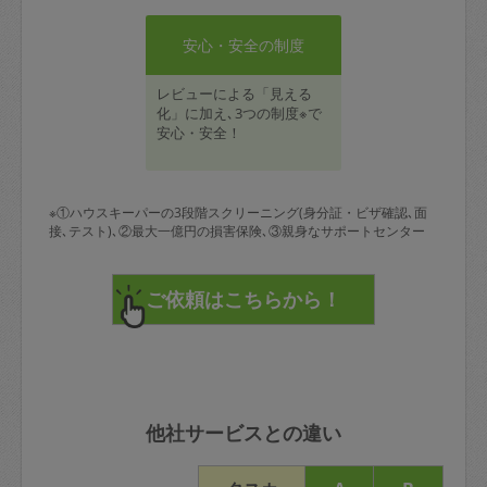
安心・安全の制度
レビューによる「見える
化」に加え､3つの制度※で
安心・安全！
※①ハウスキーパーの3段階スクリーニング(身分証・ビザ確認､面
接､テスト)､②最大一億円の損害保険､③親身なサポートセンター
他社サービスとの違い