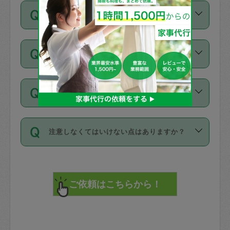
ご依頼は、現在を起点に3日後（72時間
濯、料理、作り置き、整理収納、買い物
のち、タスカジモニター宅にて３時間の
また外国人の方は英語しか話せない方、
キャンセル料はかかりますか？
以降）の日時から受付可能となっていま
です。作業中に物を壊したり、人にけが
現場トライアルを受け、合格したタスカ
日本語も話せる方など様々です。
す。
をさせたりした場合が対象で、補償金額
ジさんが活動されています。
キャンセル料には、以下の2種類がありま
ただし、72時間を切った直前の日程では
は対物1000万円、対人1億円が上限で
バックグラウンドや得意分野はプロフィ
お試し利用はできますか？
す。
タスカジさんへ「募集」をかけることが
す。
※テストセンターの講評は１件目のレビュ
ールに記載していますので、各自の得意
可能です。
ーとして記載されていますので依頼の際
分野を見極めて、目的に合わせてお仕事
「お試し利用」というメニューはありま
万が一損害が発生した場合は、その場の
に参考にしてください。
を依頼してください。
不在の場合にもお願いできますか？
せんが、「一回のみ」依頼を活用するこ
1. 直前キャンセル（定期、スポット契約
写真を撮り、
参考
：
【詳細】タスカジさんの登録に際
とによって、気に入ったタスカジさんを
共通）
タスカジサポートセンターまでご連絡く
して面接や教育は実施していますか？
不在の場合の作業はタスカジさんの同意
見つけることができます。
・タスカジさんのお仕事開始予定時間前
ださい。
注意しなくてはいけない点はありますか？
が必要です。数回の依頼ののち、タスカ
72時間を超える※と、以下のキャンセル
詳細FAQ：
損害賠償保険について教えて
ジさんと依頼者の間で十分な信頼関係が
まず、条件の合う気になるタスカジさ
料が発生します。
ください。
貴重品は紛失の際トラブルの元となるの
できたのち、タスカジさんに依頼してみ
ん、２・３人に「スポット」依頼をして
で、必ず鍵のかかるロッカーや金庫に入
てください。
みてください。
直前キャンセル料：
れて依頼者の責任の元管理するよう心掛
不在時に部屋に入るためにタスカジさん
その後、一番気に入ったタスカジさんに
72時間前〜24時間前＝依頼料金の50%
けてください。
に鍵を預ける必要がありますが、タスカ
「定期（毎週・隔週）」依頼をしてくだ
24時間前～1時間前＝依頼金額の100%
※パスポート、クレジットカード、銀行カ
ジさんが紛失した鍵によって二次的な損
さい。
1時間前〜実施時間＝依頼金額の100%＋
ード、5千円以上のアクセサリー、500円
害（たとえば、第三者の侵入など）が起
交通費全額