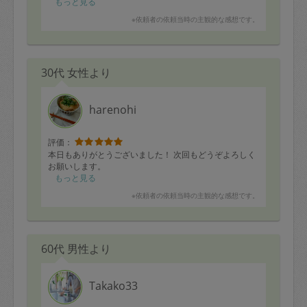
してくださり、現物も見れたので、無駄に買わないです
もっと見る
みました。
※依頼者の依頼当時の主観的な感想です。
また、大切な思い出グッズも丁寧に扱っているところを
見て、リピートしたいと思いました。
次回もよろしくお願いします。
30代 女性より
harenohi
評価：
本日もありがとうございました！ 次回もどうぞよろしく
お願いします。
もっと見る
※依頼者の依頼当時の主観的な感想です。
60代 男性より
Takako33