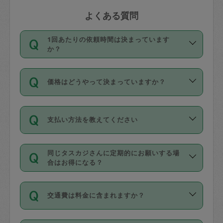
よくある質問
1回あたりの依頼時間は決まっています
か？
依頼1回につき3時間固定です。3時間を
価格はどうやって決まっていますか？
超えて依頼したい場合は、延長機能をご
利用ください。機能をご利用いただくに
11種類の価格帯の中からタスカジさん自
は、タスカジさんに事前に相談し、合意
支払い方法を教えてください
身が価格を選んで設定しています。
の上事前申請することが必要です。な
タスカジさんの価格設定には最初は制限
お、3時間を下回っても、値引き等はござ
お支払方法はクレジットカード（Visa／
があり、レビュー件数、レビューの平均
いません。
同じタスカジさんに定期的にお願いする場
Master／JCB／AMERICAN EXPRESS／
値、などで除々に設定可能な最高額が上
合はお得になる？
Diners Club）のみとなります。
がっていく仕組みになっています。
依頼には「スポット」と「定期（毎週｜
カード情報のご登録は、依頼リクエスト
交通費は料金に含まれますか？
隔週）」があり、「定期」の依頼は「ス
を行う際にご入力ください。プロフィー
ポット」よりお得な料金でご利用できま
ル登録時にはご入力いただかなくても大
交通費は依頼料金とは別途発生し、依頼