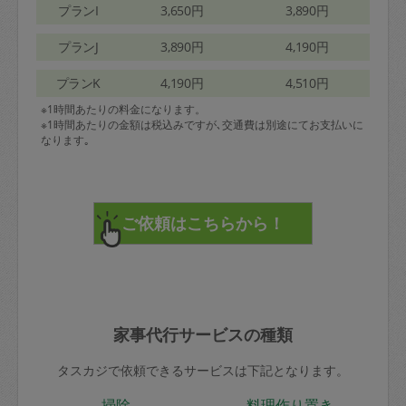
プランI
3,650円
3,890円
プランJ
3,890円
4,190円
プランK
4,190円
4,510円
※1時間あたりの料金になります。
※1時間あたりの金額は税込みですが､交通費は別途にてお支払いに
なります｡
家事代行サービスの種類
タスカジで依頼できるサービスは下記となります。
掃除
料理作り置き