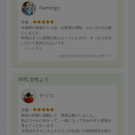
定期契約をキャンセルする場合、毎週定
Flamingo
期は月2回まで隔週定期は月1回までキャ
ンセル料は発生しません。それ以上はキ
評価：
冷蔵庫の食材から２品、お部屋の掃除、かたづけをお願
ャンセル料が発生します。
いしました。
年明けすぐに部屋が散らかっていたので、すっきり片付
いていて気持ちがよいです。
定期契約キャンセル料：
水廻りの掃除もしていただき、お風呂にすぐに入れるの
もっと見る
・1回につき1,200円※
が有難いです！今年もまたおねがいします。グラタン美
※依頼者の依頼当時の主観的な感想です。
味しくてあっという間になくなりました。
・詳細ルールは、
こちら
を参照くださ
い。
40代 女性より
※キャンセル料金の設定について：
定期依頼1回（3時間）の金額とスポット
テツコ
1回（3時間）依頼した場合の金額の差額
相当で料金設定されています。
評価：
前回の作業に感動して、再度お願いしました。
私のゴールに向かって、一緒になって住みやすい部屋を
考えてくださいます。
今回はタスカジさんオススメのお使いの収納用品を紹介