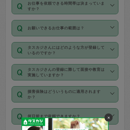
す。
丈夫です。
お仕事を依頼できる時間帯は決まっていま
料金のご請求と合わせてお支払いとなり
定期の最低利用回数は設けていない代わ
デビットカード・プリペイドカード（Vプ
すか？
ます。交通費の金額は「依頼の詳細」に
りに、一定数を超えたキャンセルは有償
リカ、au WALLETなど）
は支払にはご利
時間帯は3種類あります。いずれも１回あ
自動計算で表示されます。
でキャンセルすることが出来ます。
用いただけませんのでご注意ください。
お願いできるお仕事の範囲は？
たり３時間です。
銀行振込や現金払いも対応していませ
（例：毎週定期の場合は３回以上のキャ
ん。
掃除、整理収納、洗濯、買い物、料理、
・ＡＭ ９時～１２時
ンセルが有償（1200円、隔週定期の場合
なお、タスカジさんの交通費も、依頼料
タスカジさんにはどのような方が登録して
作り置きです。タスカジさんによってで
・ＰＭ １３時～１６時
いるのですか？
は２回以上のキャンセルが有償（1200
金のご請求と合わせてお支払いとなりま
きる仕事の範囲が異なりますので、依頼
・夜 １８時～２１時
円））
す。交通費の金額は「依頼の詳細」に自
主婦として長年の家事経験をお持ちの
する前にタスカジさんのプロフィールで
動計算で表示されます。
タスカジさんの登録に際して面接や教育は
方、栄養士・調理師といった資格者で保
確認してください。
開始時間を２時間前後変更することが可
実施していますか？
育園や学校の給食やレストランで料理関
基本的に、高所での作業や危険作業、屋
能です。依頼送信後、個別にタスカジさ
応募の際に、各自事務局との面接と説明
係の専門職に従事されていた方、日本で
外での作業は対象外です。
んにメッセージを送り調整してくださ
損害保険はどういうものに適用されます
を行っています。その後、身分証明書の
すでにハウスキーパーや英語の先生とし
か？
い。ただし、２時間を越えての調整はで
写真提出をしていただいています。外国
てお仕事をしているフィリピン出身の
きません。
依頼者とタスカジさんとの間でタスカジ
人の場合は在留カードで労働許可状況を
方、海外からの留学生、家事が好きな会
万が一、依頼した時間帯と作業時間が１
何日前まで依頼できますか？
×
を通して成立した作業時間内での作業に
確認しています。タスカジさんトレーニ
社員など様々なバックグラウンドの方が
時間も被らない場合、損害保険の対象外
適用されます。作業範囲は、掃除、洗
ング動画を使ったセルフトレーニングの
登録しています。
となりますので、ご注意ください。