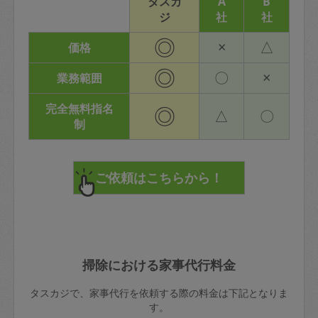
タスカ
A
B
ジ
社
社
◎
×
△
価格
◎
〇
×
業務範囲
完全無料指名
◎
△
〇
制
掃除における家事代行料金
タスカジで、家事代行を依頼する際の料金は下記となりま
す。