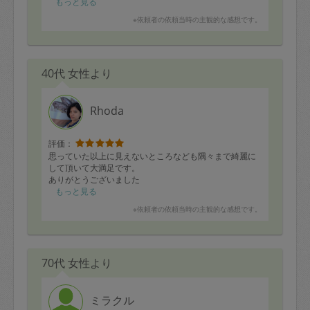
ました。
もっと見る
接しやすく、同じ空間にいて楽な方でした。
※依頼者の依頼当時の主観的な感想です。
40代 女性より
Rhoda
評価：
思っていた以上に見えないところなども隅々まで綺麗に
して頂いて大満足です。
ありがとうございました
もっと見る
※依頼者の依頼当時の主観的な感想です。
70代 女性より
ミラクル