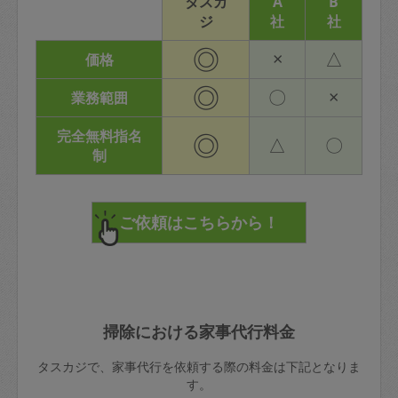
タスカ
A
B
ジ
社
社
◎
×
△
価格
◎
〇
×
業務範囲
完全無料指名
◎
△
〇
制
掃除における家事代行料金
タスカジで、家事代行を依頼する際の料金は下記となりま
す。