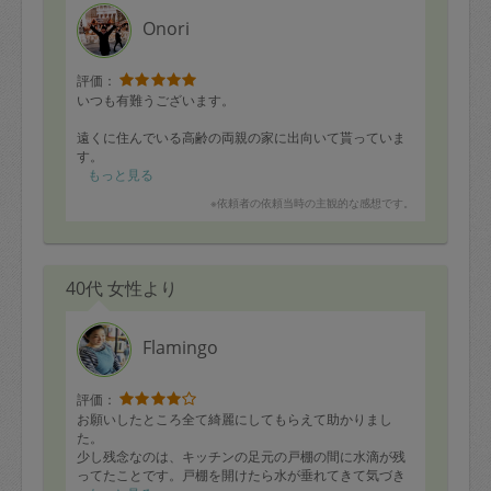
定期契約をキャンセルする場合、毎週定
Onori
期は月2回まで隔週定期は月1回までキャ
ンセル料は発生しません。それ以上はキ
評価：
いつも有難うございます。
ャンセル料が発生します。
遠くに住んでいる高齢の両親の家に出向いて貰っていま
す。
定期契約キャンセル料：
ここ数か月は、実家の片付けをメインに作業して頂いて
もっと見る
・1回につき1,200円※
います。
※依頼者の依頼当時の主観的な感想です。
広い収納スペースに仕舞われていた死蔵品を、発掘・検
・詳細ルールは、
こちら
を参照くださ
品・仕分けして戴き、
い。
親と一緒に断捨離するものと残すものに分けて、整理整
頓・収納と掃除もしていただきました。
40代 女性より
要る・要らないの判断は、家族が一緒にやると全く進ま
※キャンセル料金の設定について：
ないものですが、
定期依頼1回（3時間）の金額とスポット
「3時間で奥深いクローゼットに押し込んでいたものが殆
Flamingo
ど片付いたわ」
1回（3時間）依頼した場合の金額の差額
と、母が喜んでいました。
相当で料金設定されています。
評価：
さすがプロ
お願いしたところ全て綺麗にしてもらえて助かりまし
た。
次回もよろしくお願いします
少し残念なのは、キッチンの足元の戸棚の間に水滴が残
ってたことです。戸棚を開けたら水が垂れてきて気づき