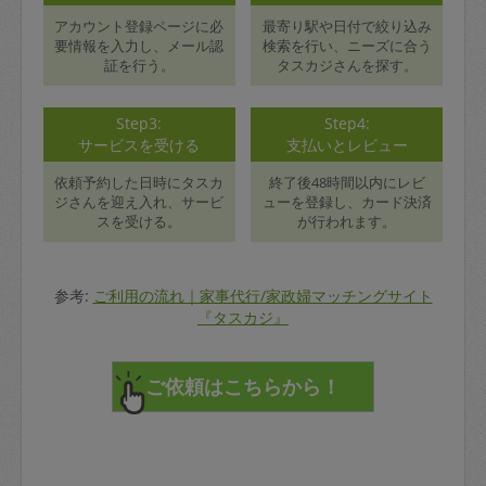
アカウント登録ページに必
最寄り駅や日付で絞り込み
要情報を入力し、メール認
検索を行い、ニーズに合う
証を行う。
タスカジさんを探す。
Step3:
Step4:
サービスを受ける
支払いとレビュー
依頼予約した日時にタスカ
終了後48時間以内にレビ
ジさんを迎え入れ、サービ
ューを登録し、カード決済
スを受ける。
が行われます。
参考:
ご利用の流れ｜家事代行/家政婦マッチングサイト
『タスカジ』