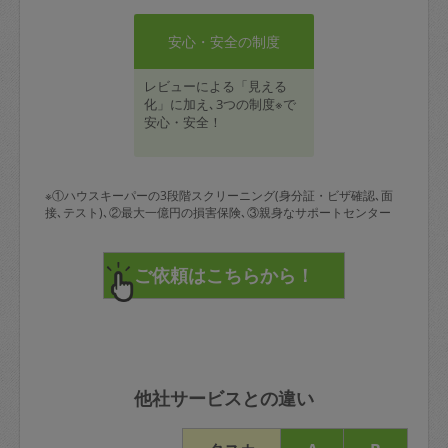
安心・安全の制度
レビューによる「見える
化」に加え､3つの制度※で
安心・安全！
※①ハウスキーパーの3段階スクリーニング(身分証・ビザ確認､面
接､テスト)､②最大一億円の損害保険､③親身なサポートセンター
他社サービスとの違い