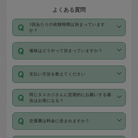
よくある質問
1回あたりの依頼時間は決まっています
か？
依頼1回につき3時間固定です。3時間を
価格はどうやって決まっていますか？
超えて依頼したい場合は、延長機能をご
利用ください。機能をご利用いただくに
11種類の価格帯の中からタスカジさん自
は、タスカジさんに事前に相談し、合意
支払い方法を教えてください
身が価格を選んで設定しています。
の上事前申請することが必要です。な
タスカジさんの価格設定には最初は制限
お、3時間を下回っても、値引き等はござ
お支払方法はクレジットカード（Visa／
があり、レビュー件数、レビューの平均
いません。
同じタスカジさんに定期的にお願いする場
Master／JCB／AMERICAN EXPRESS／
値、などで除々に設定可能な最高額が上
合はお得になる？
Diners Club）のみとなります。
がっていく仕組みになっています。
依頼には「スポット」と「定期（毎週｜
カード情報のご登録は、依頼リクエスト
交通費は料金に含まれますか？
隔週）」があり、「定期」の依頼は「ス
を行う際にご入力ください。プロフィー
ポット」よりお得な料金でご利用できま
ル登録時にはご入力いただかなくても大
交通費は依頼料金とは別途発生し、依頼