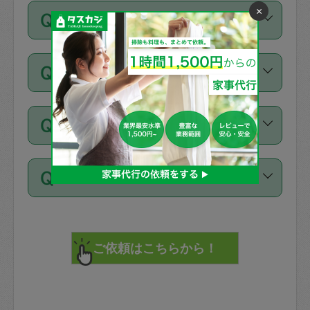
ご依頼は、現在を起点に3日後（72時間
濯、料理、作り置き、整理収納、買い物
のち、タスカジモニター宅にて３時間の
また外国人の方は英語しか話せない方、
×
キャンセル料はかかりますか？
以降）の日時から受付可能となっていま
です。作業中に物を壊したり、人にけが
現場トライアルを受け、合格したタスカ
日本語も話せる方など様々です。
す。
をさせたりした場合が対象で、補償金額
ジさんが活動されています。
キャンセル料には、以下の2種類がありま
ただし、72時間を切った直前の日程では
は対物1000万円、対人1億円が上限で
バックグラウンドや得意分野はプロフィ
お試し利用はできますか？
す。
タスカジさんへ「募集」をかけることが
す。
※テストセンターの講評は１件目のレビュ
ールに記載していますので、各自の得意
可能です。
ーとして記載されていますので依頼の際
分野を見極めて、目的に合わせてお仕事
「お試し利用」というメニューはありま
万が一損害が発生した場合は、その場の
に参考にしてください。
を依頼してください。
不在の場合にもお願いできますか？
せんが、「一回のみ」依頼を活用するこ
1. 直前キャンセル（定期、スポット契約
写真を撮り、
参考
：
【詳細】タスカジさんの登録に際
とによって、気に入ったタスカジさんを
共通）
タスカジサポートセンターまでご連絡く
して面接や教育は実施していますか？
不在の場合の作業はタスカジさんの同意
見つけることができます。
・タスカジさんのお仕事開始予定時間前
ださい。
注意しなくてはいけない点はありますか？
が必要です。数回の依頼ののち、タスカ
72時間を超える※と、以下のキャンセル
詳細FAQ：
損害賠償保険について教えて
ジさんと依頼者の間で十分な信頼関係が
まず、条件の合う気になるタスカジさ
料が発生します。
ください。
貴重品は紛失の際トラブルの元となるの
できたのち、タスカジさんに依頼してみ
ん、２・３人に「スポット」依頼をして
で、必ず鍵のかかるロッカーや金庫に入
てください。
みてください。
直前キャンセル料：
れて依頼者の責任の元管理するよう心掛
不在時に部屋に入るためにタスカジさん
その後、一番気に入ったタスカジさんに
72時間前〜24時間前＝依頼料金の50%
けてください。
に鍵を預ける必要がありますが、タスカ
「定期（毎週・隔週）」依頼をしてくだ
24時間前～1時間前＝依頼金額の100%
※パスポート、クレジットカード、銀行カ
ジさんが紛失した鍵によって二次的な損
さい。
1時間前〜実施時間＝依頼金額の100%＋
ード、5千円以上のアクセサリー、500円
害（たとえば、第三者の侵入など）が起
交通費全額