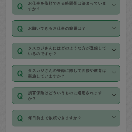
す。
丈夫です。
お仕事を依頼できる時間帯は決まっていま
料金のご請求と合わせてお支払いとなり
定期の最低利用回数は設けていない代わ
デビットカード・プリペイドカード（Vプ
すか？
ます。交通費の金額は「依頼の詳細」に
りに、一定数を超えたキャンセルは有償
リカ、au WALLETなど）
は支払にはご利
時間帯は3種類あります。いずれも１回あ
自動計算で表示されます。
でキャンセルすることが出来ます。
用いただけませんのでご注意ください。
お願いできるお仕事の範囲は？
たり３時間です。
銀行振込や現金払いも対応していませ
（例：毎週定期の場合は３回以上のキャ
ん。
掃除、整理収納、洗濯、買い物、料理、
・ＡＭ ９時～１２時
ンセルが有償（1200円、隔週定期の場合
なお、タスカジさんの交通費も、依頼料
タスカジさんにはどのような方が登録して
作り置きです。タスカジさんによってで
・ＰＭ １３時～１６時
いるのですか？
は２回以上のキャンセルが有償（1200
金のご請求と合わせてお支払いとなりま
きる仕事の範囲が異なりますので、依頼
・夜 １８時～２１時
円））
す。交通費の金額は「依頼の詳細」に自
主婦として長年の家事経験をお持ちの
する前にタスカジさんのプロフィールで
動計算で表示されます。
タスカジさんの登録に際して面接や教育は
方、栄養士・調理師といった資格者で保
確認してください。
開始時間を２時間前後変更することが可
実施していますか？
育園や学校の給食やレストランで料理関
基本的に、高所での作業や危険作業、屋
能です。依頼送信後、個別にタスカジさ
応募の際に、各自事務局との面接と説明
係の専門職に従事されていた方、日本で
外での作業は対象外です。
んにメッセージを送り調整してくださ
損害保険はどういうものに適用されます
を行っています。その後、身分証明書の
すでにハウスキーパーや英語の先生とし
か？
い。ただし、２時間を越えての調整はで
写真提出をしていただいています。外国
てお仕事をしているフィリピン出身の
きません。
依頼者とタスカジさんとの間でタスカジ
人の場合は在留カードで労働許可状況を
方、海外からの留学生、家事が好きな会
万が一、依頼した時間帯と作業時間が１
何日前まで依頼できますか？
を通して成立した作業時間内での作業に
確認しています。タスカジさんトレーニ
社員など様々なバックグラウンドの方が
時間も被らない場合、損害保険の対象外
適用されます。作業範囲は、掃除、洗
ング動画を使ったセルフトレーニングの
登録しています。
となりますので、ご注意ください。