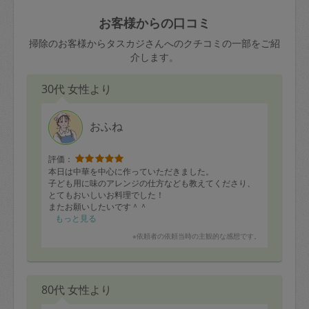
玉、など
きた場合は損害保険の対象外となるので
依頼者不在による当日キャンセル＝依頼
お客様からの口コミ
ご注意ください。
金額の100%＋交通費全額
掃除のお客様からタスカジさんへのクチコミの一部をご紹
あわせてこちらも参照ください
：
初めて
介します。
利用します。注意しなくてはいけない点
※例：依頼日時／土曜日午前9時開始の場
はありますか？
30代 女性より
合、水曜日午前9時以降はキャンセル料が
発生
水曜日9時〜金曜日9時まで＝依頼料金の
おふね
50%
評価：
金曜日9時～土曜日8時まで＝依頼金額の
本日は中華を中心に作っていただきました。
100%
子ども用に味のアレンジの仕方なども教えてくださり、
とてもおいしいお料理でした！
土曜日8時〜実施時間＝依頼金額の100%
またお願いしたいです＾＾
＋交通費全額
もっと見る
依頼者不在による当日キャンセル＝依頼
※依頼者の依頼当時の主観的な感想です。
金額の100%＋交通費全額
80代 女性より
2. 定期契約キャンセル（定期契約のみ）