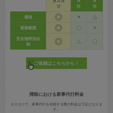
タスカ
A
B
ジ
社
社
◎
×
△
価格
◎
〇
×
業務範囲
完全無料指名
◎
△
〇
制
掃除における家事代行料金
タスカジで、家事代行を依頼する際の料金は下記となりま
す。