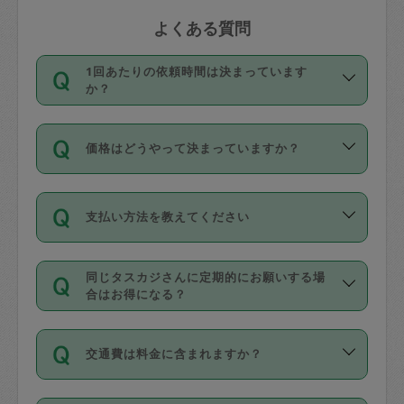
よくある質問
1回あたりの依頼時間は決まっています
か？
依頼1回につき3時間固定です。3時間を
価格はどうやって決まっていますか？
超えて依頼したい場合は、延長機能をご
利用ください。機能をご利用いただくに
11種類の価格帯の中からタスカジさん自
は、タスカジさんに事前に相談し、合意
支払い方法を教えてください
身が価格を選んで設定しています。
の上事前申請することが必要です。な
タスカジさんの価格設定には最初は制限
お、3時間を下回っても、値引き等はござ
お支払方法はクレジットカード（Visa／
があり、レビュー件数、レビューの平均
いません。
同じタスカジさんに定期的にお願いする場
Master／JCB／AMERICAN EXPRESS／
値、などで除々に設定可能な最高額が上
合はお得になる？
Diners Club）のみとなります。
がっていく仕組みになっています。
依頼には「スポット」と「定期（毎週｜
カード情報のご登録は、依頼リクエスト
交通費は料金に含まれますか？
隔週）」があり、「定期」の依頼は「ス
を行う際にご入力ください。プロフィー
ポット」よりお得な料金でご利用できま
ル登録時にはご入力いただかなくても大
交通費は依頼料金とは別途発生し、依頼