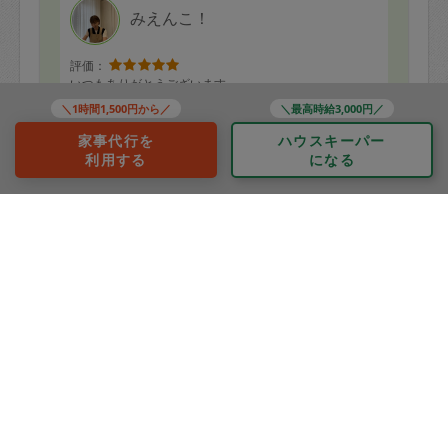
みえんこ！
評価：
いつもありがとうございます。
また来て欲しいと毎回思うほど、綺麗にしてくださいま
＼1時間1,500円から／
＼最高時給3,000円／
した。
テレビも水まわりもありがとうございます！
家事代行を
ハウスキーパー
暑い中、ベランダもお世話になりました。
もっと見る
利用する
になる
どこと汚くて申し訳ないです。
※依頼者の依頼当時の主観的な感想です。
40代 男性より
かごはる
評価：
本日もありがとうございました！またよろしくお願いし
ます！
もっと見る
※依頼者の依頼当時の主観的な感想です。