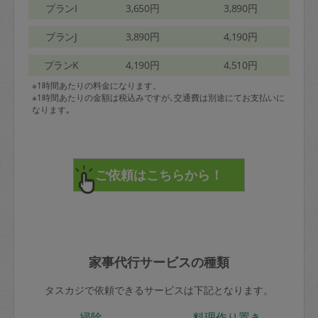
プランI
3,650円
3,890円
プランJ
3,890円
4,190円
プランK
4,190円
4,510円
※1時間あたりの料金になります。
※1時間あたりの金額は税込みですが､交通費は別途にてお支払いに
なります｡
家事代行サービスの種類
タスカジで依頼できるサービスは下記となります。
掃除
料理作り置き