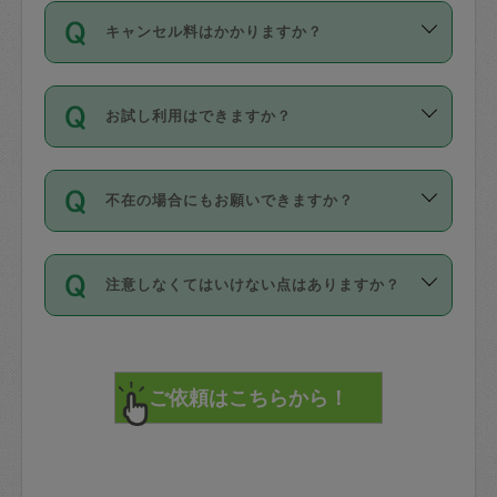
ご依頼は、現在を起点に3日後（72時間
濯、料理、作り置き、整理収納、買い物
のち、タスカジモニター宅にて３時間の
また外国人の方は英語しか話せない方、
キャンセル料はかかりますか？
以降）の日時から受付可能となっていま
です。作業中に物を壊したり、人にけが
現場トライアルを受け、合格したタスカ
日本語も話せる方など様々です。
す。
をさせたりした場合が対象で、補償金額
ジさんが活動されています。
キャンセル料には、以下の2種類がありま
ただし、72時間を切った直前の日程では
は対物1000万円、対人1億円が上限で
バックグラウンドや得意分野はプロフィ
お試し利用はできますか？
す。
タスカジさんへ「募集」をかけることが
す。
※テストセンターの講評は１件目のレビュ
ールに記載していますので、各自の得意
可能です。
ーとして記載されていますので依頼の際
分野を見極めて、目的に合わせてお仕事
「お試し利用」というメニューはありま
万が一損害が発生した場合は、その場の
に参考にしてください。
を依頼してください。
不在の場合にもお願いできますか？
せんが、「一回のみ」依頼を活用するこ
1. 直前キャンセル（定期、スポット契約
写真を撮り、
参考
：
【詳細】タスカジさんの登録に際
とによって、気に入ったタスカジさんを
共通）
タスカジサポートセンターまでご連絡く
して面接や教育は実施していますか？
不在の場合の作業はタスカジさんの同意
見つけることができます。
・タスカジさんのお仕事開始予定時間前
ださい。
注意しなくてはいけない点はありますか？
が必要です。数回の依頼ののち、タスカ
72時間を超える※と、以下のキャンセル
詳細FAQ：
損害賠償保険について教えて
ジさんと依頼者の間で十分な信頼関係が
まず、条件の合う気になるタスカジさ
料が発生します。
ください。
貴重品は紛失の際トラブルの元となるの
できたのち、タスカジさんに依頼してみ
ん、２・３人に「スポット」依頼をして
で、必ず鍵のかかるロッカーや金庫に入
てください。
みてください。
直前キャンセル料：
れて依頼者の責任の元管理するよう心掛
不在時に部屋に入るためにタスカジさん
その後、一番気に入ったタスカジさんに
72時間前〜24時間前＝依頼料金の50%
けてください。
に鍵を預ける必要がありますが、タスカ
「定期（毎週・隔週）」依頼をしてくだ
24時間前～1時間前＝依頼金額の100%
※パスポート、クレジットカード、銀行カ
ジさんが紛失した鍵によって二次的な損
さい。
1時間前〜実施時間＝依頼金額の100%＋
ード、5千円以上のアクセサリー、500円
害（たとえば、第三者の侵入など）が起
交通費全額