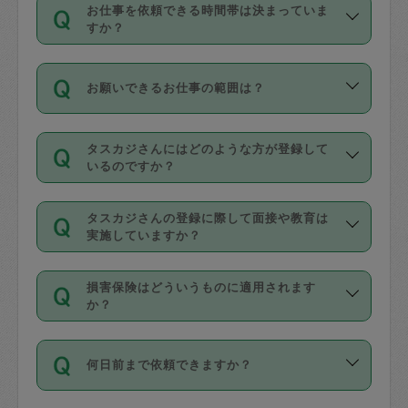
す。
丈夫です。
お仕事を依頼できる時間帯は決まっていま
料金のご請求と合わせてお支払いとなり
定期の最低利用回数は設けていない代わ
デビットカード・プリペイドカード（Vプ
すか？
ます。交通費の金額は「依頼の詳細」に
りに、一定数を超えたキャンセルは有償
リカ、au WALLETなど）
は支払にはご利
時間帯は3種類あります。いずれも１回あ
自動計算で表示されます。
でキャンセルすることが出来ます。
用いただけませんのでご注意ください。
お願いできるお仕事の範囲は？
たり３時間です。
銀行振込や現金払いも対応していませ
（例：毎週定期の場合は３回以上のキャ
ん。
掃除、整理収納、洗濯、買い物、料理、
・ＡＭ ９時～１２時
ンセルが有償（1200円、隔週定期の場合
なお、タスカジさんの交通費も、依頼料
タスカジさんにはどのような方が登録して
作り置きです。タスカジさんによってで
・ＰＭ １３時～１６時
いるのですか？
は２回以上のキャンセルが有償（1200
金のご請求と合わせてお支払いとなりま
きる仕事の範囲が異なりますので、依頼
・夜 １８時～２１時
円））
す。交通費の金額は「依頼の詳細」に自
主婦として長年の家事経験をお持ちの
する前にタスカジさんのプロフィールで
動計算で表示されます。
タスカジさんの登録に際して面接や教育は
方、栄養士・調理師といった資格者で保
確認してください。
開始時間を２時間前後変更することが可
実施していますか？
育園や学校の給食やレストランで料理関
基本的に、高所での作業や危険作業、屋
能です。依頼送信後、個別にタスカジさ
応募の際に、各自事務局との面接と説明
係の専門職に従事されていた方、日本で
外での作業は対象外です。
んにメッセージを送り調整してくださ
損害保険はどういうものに適用されます
を行っています。その後、身分証明書の
すでにハウスキーパーや英語の先生とし
か？
い。ただし、２時間を越えての調整はで
写真提出をしていただいています。外国
てお仕事をしているフィリピン出身の
きません。
依頼者とタスカジさんとの間でタスカジ
人の場合は在留カードで労働許可状況を
方、海外からの留学生、家事が好きな会
万が一、依頼した時間帯と作業時間が１
何日前まで依頼できますか？
を通して成立した作業時間内での作業に
確認しています。タスカジさんトレーニ
社員など様々なバックグラウンドの方が
時間も被らない場合、損害保険の対象外
適用されます。作業範囲は、掃除、洗
ング動画を使ったセルフトレーニングの
登録しています。
となりますので、ご注意ください。