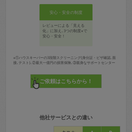
安心・安全の制度
レビューによる「見える
化」に加え､3つの制度※で
安心・安全！
※①ハウスキーパーの3段階スクリーニング(身分証・ビザ確認､面
接､テスト)､②最大一億円の損害保険､③親身なサポートセンター
他社サービスとの違い