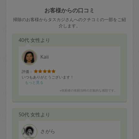
玉、など
きた場合は損害保険の対象外となるので
依頼者不在による当日キャンセル＝依頼
お客様からの口コミ
ご注意ください。
金額の100%＋交通費全額
掃除のお客様からタスカジさんへのクチコミの一部をご紹
あわせてこちらも参照ください
：
初めて
介します。
利用します。注意しなくてはいけない点
※例：依頼日時／土曜日午前9時開始の場
はありますか？
40代 女性より
合、水曜日午前9時以降はキャンセル料が
発生
水曜日9時〜金曜日9時まで＝依頼料金の
Kaii
50%
評価：
金曜日9時～土曜日8時まで＝依頼金額の
いつもありがとうございます！
100%
もっと見る
土曜日8時〜実施時間＝依頼金額の100%
※依頼者の依頼当時の主観的な感想です。
＋交通費全額
依頼者不在による当日キャンセル＝依頼
金額の100%＋交通費全額
50代 女性より
さがら
2. 定期契約キャンセル（定期契約のみ）