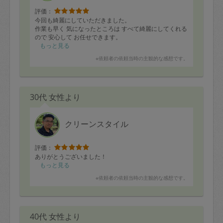
定期契約をキャンセルする場合、毎週定
評価：
今回も綺麗にしていただきました。
期は月2回まで隔週定期は月1回までキャ
作業も早く 気になったところは すべて綺麗にしてくれる
ンセル料は発生しません。それ以上はキ
ので 安心して お任せできます。
もっと見る
ャンセル料が発生します。
※依頼者の依頼当時の主観的な感想です。
定期契約キャンセル料：
・1回につき1,200円※
30代 女性より
・詳細ルールは、
こちら
を参照くださ
い。
クリーンスタイル
※キャンセル料金の設定について：
評価：
定期依頼1回（3時間）の金額とスポット
ありがとうございました！
1回（3時間）依頼した場合の金額の差額
もっと見る
相当で料金設定されています。
※依頼者の依頼当時の主観的な感想です。
40代 女性より