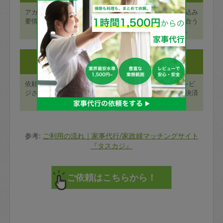
アカウント登録ページに必
最寄り駅や日付で絞り込み
要情報を入力し、メール認
検索を行い、ニーズに合う
証を行う。
タスカジさんを探す。
Step3:
Step4:
サービスを受ける
支払いとレビュー
依頼予約した日時にタスカ
終了後48時間以内にレビ
ジさんを迎え入れ、サービ
ューを登録し、カード決済
スを受ける。
が行われます。
参考:
ご利用の流れ｜家事代行/家政婦マッチングサイト
『タスカジ』