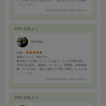
とても感じが良く快活な方で、ぜひまたよろしくお願い
いたします。
もっと見る
※依頼者の依頼当時の主観的な感想です。
40代 女性より
Amalia
評価：
掃除について、満点です。
数年前にもお願いしたことがあり、とても手際が良く、
水回り(お風呂、洗面所、キッチン)、床掃除、冷蔵庫掃
除、ガラス拭き、隅から隅まで丁寧に作業していただき
ました。
もっと見る
どこもピカピカの仕上げで大変満足しています。
※依頼者の依頼当時の主観的な感想です。
少し改善してほしいところは、時間管理です。事前に遅
れることが分かれば、前を持って時間の相談いただけれ
ば助かります。また、当日の遅れについて、もう少し余
裕を持ってご連絡いただければ嬉しいです。
30代 女性より
これからも、よろしくお願いします。