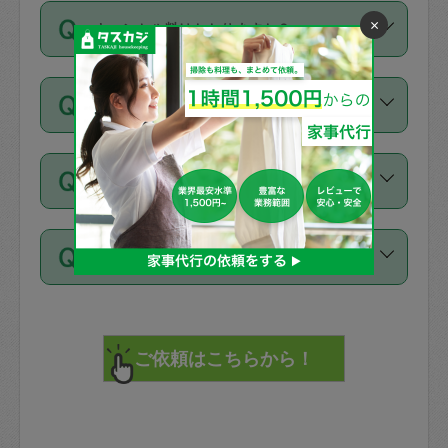
ご依頼は、現在を起点に3日後（72時間
濯、料理、作り置き、整理収納、買い物
のち、タスカジモニター宅にて３時間の
また外国人の方は英語しか話せない方、
×
キャンセル料はかかりますか？
以降）の日時から受付可能となっていま
です。作業中に物を壊したり、人にけが
現場トライアルを受け、合格したタスカ
日本語も話せる方など様々です。
す。
をさせたりした場合が対象で、補償金額
ジさんが活動されています。
キャンセル料には、以下の2種類がありま
ただし、72時間を切った直前の日程では
は対物1000万円、対人1億円が上限で
バックグラウンドや得意分野はプロフィ
お試し利用はできますか？
す。
タスカジさんへ「募集」をかけることが
す。
※テストセンターの講評は１件目のレビュ
ールに記載していますので、各自の得意
可能です。
ーとして記載されていますので依頼の際
分野を見極めて、目的に合わせてお仕事
「お試し利用」というメニューはありま
万が一損害が発生した場合は、その場の
に参考にしてください。
を依頼してください。
不在の場合にもお願いできますか？
せんが、「一回のみ」依頼を活用するこ
1. 直前キャンセル（定期、スポット契約
写真を撮り、
参考
：
【詳細】タスカジさんの登録に際
とによって、気に入ったタスカジさんを
共通）
タスカジサポートセンターまでご連絡く
して面接や教育は実施していますか？
不在の場合の作業はタスカジさんの同意
見つけることができます。
・タスカジさんのお仕事開始予定時間前
ださい。
注意しなくてはいけない点はありますか？
が必要です。数回の依頼ののち、タスカ
72時間を超える※と、以下のキャンセル
詳細FAQ：
損害賠償保険について教えて
ジさんと依頼者の間で十分な信頼関係が
まず、条件の合う気になるタスカジさ
料が発生します。
ください。
貴重品は紛失の際トラブルの元となるの
できたのち、タスカジさんに依頼してみ
ん、２・３人に「スポット」依頼をして
で、必ず鍵のかかるロッカーや金庫に入
てください。
みてください。
直前キャンセル料：
れて依頼者の責任の元管理するよう心掛
不在時に部屋に入るためにタスカジさん
その後、一番気に入ったタスカジさんに
72時間前〜24時間前＝依頼料金の50%
けてください。
に鍵を預ける必要がありますが、タスカ
「定期（毎週・隔週）」依頼をしてくだ
24時間前～1時間前＝依頼金額の100%
※パスポート、クレジットカード、銀行カ
ジさんが紛失した鍵によって二次的な損
さい。
1時間前〜実施時間＝依頼金額の100%＋
ード、5千円以上のアクセサリー、500円
害（たとえば、第三者の侵入など）が起
交通費全額