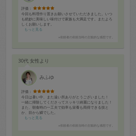
評価：
今回も料理作り置きお願いさせていただきました。いつ
も絶妙に美味しい味付けで家族も大満足です。またよろ
しくお願いします。
もっと見る
※依頼者の依頼当時の主観的な感想です。
30代 女性より
みふゆ
評価：
今日は暑い中、また遠い所ありがとうございました！
一緒に掃除してくださってスッキリ綺麗になりました！
また、朝食時の一工夫で効率も栄養も両得できる技と
か、目から鱗でした。
これを機に、忙しいからと諦めていた家の諸々を見直し
もっと見る
たくなりました。
※依頼者の依頼当時の主観的な感想です。