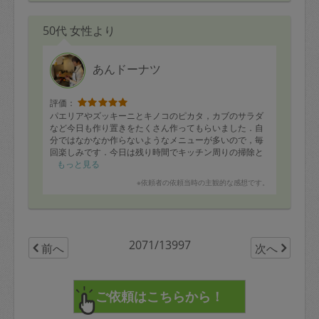
50代 女性より
あんドーナツ
評価：
パエリアやズッキーニとキノコのピカタ，カブのサラダ
など今日も作り置きをたくさん作ってもらいました．自
分ではなかなか作らないようなメニューが多いので，毎
回楽しみです．今日は残り時間でキッチン周りの掃除と
レンジフードのフィルター交換もしてもらいました．あ
もっと見る
りがとうございました．
※依頼者の依頼当時の主観的な感想です。
2071/13997
前へ
次へ