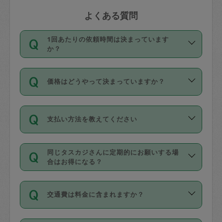
よくある質問
1回あたりの依頼時間は決まっています
か？
依頼1回につき3時間固定です。3時間を
価格はどうやって決まっていますか？
超えて依頼したい場合は、延長機能をご
利用ください。機能をご利用いただくに
11種類の価格帯の中からタスカジさん自
は、タスカジさんに事前に相談し、合意
支払い方法を教えてください
身が価格を選んで設定しています。
の上事前申請することが必要です。な
タスカジさんの価格設定には最初は制限
お、3時間を下回っても、値引き等はござ
お支払方法はクレジットカード（Visa／
があり、レビュー件数、レビューの平均
いません。
同じタスカジさんに定期的にお願いする場
Master／JCB／AMERICAN EXPRESS／
値、などで除々に設定可能な最高額が上
合はお得になる？
Diners Club）のみとなります。
がっていく仕組みになっています。
依頼には「スポット」と「定期（毎週｜
カード情報のご登録は、依頼リクエスト
交通費は料金に含まれますか？
隔週）」があり、「定期」の依頼は「ス
を行う際にご入力ください。プロフィー
ポット」よりお得な料金でご利用できま
ル登録時にはご入力いただかなくても大
交通費は依頼料金とは別途発生し、依頼