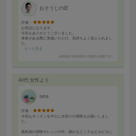
定期契約をキャンセルする場合、毎週定
おそうじの匠
期は月2回まで隔週定期は月1回までキャ
ンセル料は発生しません。それ以上はキ
評価：
お世話になります。
ャンセル料が発生します。
今回もありがとうございました。
来客がある際に実施いただけ、気持ちよく迎えられまし
た。
定期契約キャンセル料：
また次回も宜しくお願い申し上げます。
もっと見る
・1回につき1,200円※
※依頼者の依頼当時の主観的な感想です。
・詳細ルールは、
こちら
を参照くださ
い。
40代 女性より
※キャンセル料金の設定について：
定期依頼1回（3時間）の金額とスポット
tete
1回（3時間）依頼した場合の金額の差額
相当で料金設定されています。
評価：
今回もキッチンを中心に水回りの掃除をお願いしまし
た。
換気扇の掃除やレンジの中、細かなところもピカピカに