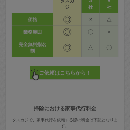
タスカ
A
B
ジ
社
社
◎
×
△
価格
◎
〇
×
業務範囲
完全無料指名
◎
△
〇
制
掃除における家事代行料金
タスカジで、家事代行を依頼する際の料金は下記となりま
す。