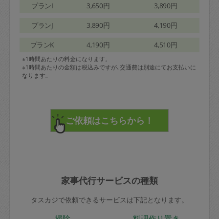
プランI
3,650円
3,890円
プランJ
3,890円
4,190円
プランK
4,190円
4,510円
※1時間あたりの料金になります。
※1時間あたりの金額は税込みですが､交通費は別途にてお支払いに
なります｡
家事代行サービスの種類
タスカジで依頼できるサービスは下記となります。
掃除
料理作り置き