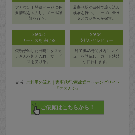
アカウント登録ページに必
最寄り駅や日付で絞り込み
要情報を入力し、メール認
検索を行い、ニーズに合う
証を行う。
タスカジさんを探す。
Step3:
Step4:
サービスを受ける
支払いとレビュー
依頼予約した日時にタスカ
終了後48時間以内にレビ
ジさんを迎え入れ、サービ
ューを登録し、カード決済
スを受ける。
が行われます。
参考:
ご利用の流れ｜家事代行/家政婦マッチングサイト
『タスカジ』