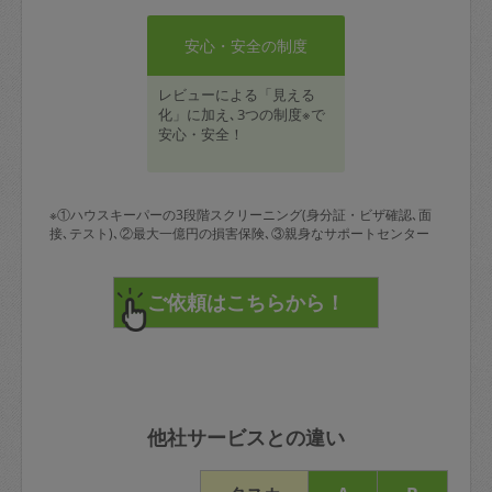
安心・安全の制度
レビューによる「見える
化」に加え､3つの制度※で
安心・安全！
※①ハウスキーパーの3段階スクリーニング(身分証・ビザ確認､面
接､テスト)､②最大一億円の損害保険､③親身なサポートセンター
他社サービスとの違い