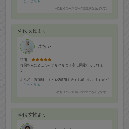
していただき、空間が明るくなったようで、とても助か
もっと見る
りました！
※依頼者の依頼当時の主観的な感想です。
次回もどうぞよろしくお願いいたします。
50代 女性より
けちゃ
評価：
毎回頼んだところをテキパキと丁寧に掃除してくれま
す。
お風呂、洗面所、トイレ2箇所を必ずお願いしてますがピ
カピカです。
もっと見る
※依頼者の依頼当時の主観的な感想です。
子供部屋がかなり散らかっているのでどうやってどこま
で綺麗にしてた頼んだらいいだろとあやふやな説明でも
ちゃんと汲んでくれて綺麗にしてくれました。
子供達も帰ってきて自分たちの部屋にびっくりしたまし
50代 女性より
た。
ガラスの吹き上げも吹き跡もなく、
玄関の窓とドアの拭き掃除も暑い中やってくれて助かり