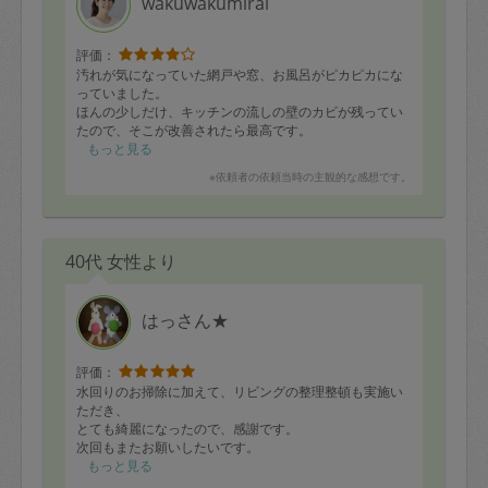
wakuwakumirai
ました。
お引っ越して以前より遠くなってしまったのに引き受け
評価：
てくださりありがとうございます！
汚れが気になっていた網戸や窓、お風呂がピカピカにな
またお願いします。
っていました。
ほんの少しだけ、キッチンの流しの壁のカビが残ってい
たので、そこが改善されたら最高です。
ありがとうございました。
もっと見る
※依頼者の依頼当時の主観的な感想です。
40代 女性より
はっさん★
評価：
水回りのお掃除に加えて、リビングの整理整頓も実施い
ただき、
とても綺麗になったので、感謝です。
次回もまたお願いしたいです。
もっと見る