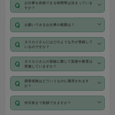
す。
丈夫です。
お仕事を依頼できる時間帯は決まっていま
料金のご請求と合わせてお支払いとなり
定期の最低利用回数は設けていない代わ
デビットカード・プリペイドカード（Vプ
すか？
ます。交通費の金額は「依頼の詳細」に
りに、一定数を超えたキャンセルは有償
リカ、au WALLETなど）
は支払にはご利
時間帯は3種類あります。いずれも１回あ
自動計算で表示されます。
でキャンセルすることが出来ます。
用いただけませんのでご注意ください。
お願いできるお仕事の範囲は？
たり３時間です。
銀行振込や現金払いも対応していませ
（例：毎週定期の場合は３回以上のキャ
ん。
掃除、整理収納、洗濯、買い物、料理、
・ＡＭ ９時～１２時
ンセルが有償（1200円、隔週定期の場合
なお、タスカジさんの交通費も、依頼料
タスカジさんにはどのような方が登録して
作り置きです。タスカジさんによってで
・ＰＭ １３時～１６時
いるのですか？
は２回以上のキャンセルが有償（1200
金のご請求と合わせてお支払いとなりま
きる仕事の範囲が異なりますので、依頼
・夜 １８時～２１時
円））
す。交通費の金額は「依頼の詳細」に自
主婦として長年の家事経験をお持ちの
する前にタスカジさんのプロフィールで
動計算で表示されます。
タスカジさんの登録に際して面接や教育は
方、栄養士・調理師といった資格者で保
確認してください。
開始時間を２時間前後変更することが可
実施していますか？
育園や学校の給食やレストランで料理関
基本的に、高所での作業や危険作業、屋
能です。依頼送信後、個別にタスカジさ
応募の際に、各自事務局との面接と説明
係の専門職に従事されていた方、日本で
外での作業は対象外です。
んにメッセージを送り調整してくださ
損害保険はどういうものに適用されます
を行っています。その後、身分証明書の
すでにハウスキーパーや英語の先生とし
か？
い。ただし、２時間を越えての調整はで
写真提出をしていただいています。外国
てお仕事をしているフィリピン出身の
きません。
依頼者とタスカジさんとの間でタスカジ
人の場合は在留カードで労働許可状況を
方、海外からの留学生、家事が好きな会
万が一、依頼した時間帯と作業時間が１
何日前まで依頼できますか？
を通して成立した作業時間内での作業に
確認しています。タスカジさんトレーニ
社員など様々なバックグラウンドの方が
時間も被らない場合、損害保険の対象外
適用されます。作業範囲は、掃除、洗
ング動画を使ったセルフトレーニングの
登録しています。
となりますので、ご注意ください。