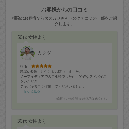
玉、など
きた場合は損害保険の対象外となるので
依頼者不在による当日キャンセル＝依頼
お客様からの口コミ
ご注意ください。
金額の100%＋交通費全額
掃除のお客様からタスカジさんへのクチコミの一部をご紹
あわせてこちらも参照ください
：
初めて
介します。
利用します。注意しなくてはいけない点
※例：依頼日時／土曜日午前9時開始の場
はありますか？
50代 女性より
合、水曜日午前9時以降はキャンセル料が
発生
水曜日9時〜金曜日9時まで＝依頼料金の
カクダ
50%
評価：
金曜日9時～土曜日8時まで＝依頼金額の
部屋の整理、片付けをお願いしました。
100%
ノーアイディアでのご相談でしたが、的確なアドバイス
をいただき、
土曜日8時〜実施時間＝依頼金額の100%
テキパキ素早く作業してくださいました。
＋交通費全額
想定よりも早く最終目標に近づけそうです。
もっと見る
またよろしくお願いします。
依頼者不在による当日キャンセル＝依頼
※依頼者の依頼当時の主観的な感想です。
金額の100%＋交通費全額
30代 女性より
2. 定期契約キャンセル（定期契約のみ）