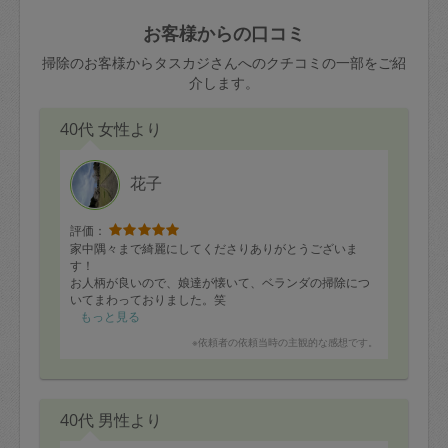
玉、など
きた場合は損害保険の対象外となるので
依頼者不在による当日キャンセル＝依頼
お客様からの口コミ
ご注意ください。
金額の100%＋交通費全額
掃除のお客様からタスカジさんへのクチコミの一部をご紹
あわせてこちらも参照ください
：
初めて
介します。
利用します。注意しなくてはいけない点
※例：依頼日時／土曜日午前9時開始の場
はありますか？
40代 女性より
合、水曜日午前9時以降はキャンセル料が
発生
水曜日9時〜金曜日9時まで＝依頼料金の
花子
50%
評価：
金曜日9時～土曜日8時まで＝依頼金額の
家中隅々まで綺麗にしてくださりありがとうございま
100%
す！
お人柄が良いので、娘達が懐いて、ベランダの掃除につ
土曜日8時〜実施時間＝依頼金額の100%
いてまわっておりました。笑
＋交通費全額
また次回もよろしくお願いいたします。
もっと見る
依頼者不在による当日キャンセル＝依頼
※依頼者の依頼当時の主観的な感想です。
金額の100%＋交通費全額
40代 男性より
2. 定期契約キャンセル（定期契約のみ）