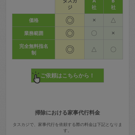
タスカ
A
B
ジ
社
社
◎
×
△
価格
◎
〇
×
業務範囲
完全無料指名
◎
△
〇
制
掃除における家事代行料金
タスカジで、家事代行を依頼する際の料金は下記となりま
す。