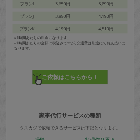
プランI
3,650円
3,890円
プランJ
3,890円
4,190円
プランK
4,190円
4,510円
※1時間あたりの料金になります。
※1時間あたりの金額は税込みですが､交通費は別途にてお支払いに
なります｡
家事代行サービスの種類
タスカジで依頼できるサービスは下記となります。
掃除
料理作り置き