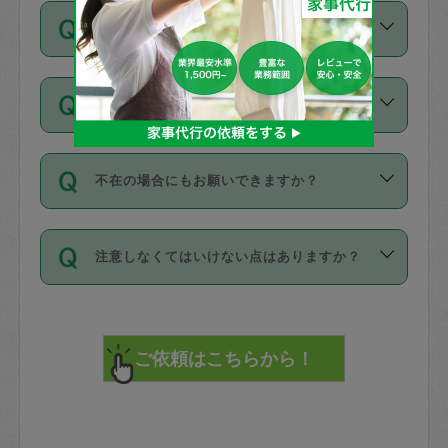
ご依頼は、現在を起点に3日後（72時間
濯、料理、作り置き、整理収納、買い物
のち、タスカジモニター宅にて３時間の
また外国人の方は英語しか話せない方、
キャンセル料はかかりますか？
以降）の日時から受付可能となっていま
です。作業中に物を壊したり、人にけが
現場トライアルを受け、合格したタスカ
日本語も話せる方など様々です。
す。
をさせたりした場合が対象で、補償金額
ジさんが活動されています。
キャンセル料には、以下の2種類がありま
ただし、72時間を切った直前の日程では
は対物1000万円、対人1億円が上限で
バックグラウンドや得意分野はプロフィ
お試し利用はできますか？
す。
タスカジさんへ「募集」をかけることが
す。
※テストセンターの講評は１件目のレビュ
ールに記載していますので、各自の得意
可能です。
ーとして記載されていますので依頼の際
分野を見極めて、目的に合わせてお仕事
「お試し利用」というメニューはありま
万が一損害が発生した場合は、その場の
に参考にしてください。
を依頼してください。
不在の場合にもお願いできますか？
せんが、「一回のみ」依頼を活用するこ
1. 直前キャンセル（定期、スポット契約
写真を撮り、
参考
：
【詳細】タスカジさんの登録に際
とによって、気に入ったタスカジさんを
共通）
タスカジサポートセンターまでご連絡く
して面接や教育は実施していますか？
不在の場合の作業はタスカジさんの同意
見つけることができます。
・タスカジさんのお仕事開始予定時間前
ださい。
注意しなくてはいけない点はありますか？
が必要です。数回の依頼ののち、タスカ
72時間を超える※と、以下のキャンセル
詳細FAQ：
損害賠償保険について教えて
ジさんと依頼者の間で十分な信頼関係が
まず、条件の合う気になるタスカジさ
料が発生します。
ください。
貴重品は紛失の際トラブルの元となるの
できたのち、タスカジさんに依頼してみ
ん、２・３人に「スポット」依頼をして
で、必ず鍵のかかるロッカーや金庫に入
てください。
みてください。
直前キャンセル料：
れて依頼者の責任の元管理するよう心掛
不在時に部屋に入るためにタスカジさん
その後、一番気に入ったタスカジさんに
72時間前〜24時間前＝依頼料金の50%
けてください。
に鍵を預ける必要がありますが、タスカ
「定期（毎週・隔週）」依頼をしてくだ
24時間前～1時間前＝依頼金額の100%
※パスポート、クレジットカード、銀行カ
ジさんが紛失した鍵によって二次的な損
さい。
1時間前〜実施時間＝依頼金額の100%＋
ード、5千円以上のアクセサリー、500円
害（たとえば、第三者の侵入など）が起
交通費全額