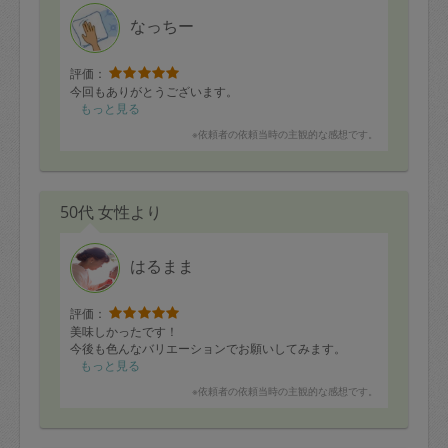
定期契約をキャンセルする場合、毎週定
なっちー
期は月2回まで隔週定期は月1回までキャ
ンセル料は発生しません。それ以上はキ
評価：
今回もありがとうございます。
ャンセル料が発生します。
もっと見る
※依頼者の依頼当時の主観的な感想です。
定期契約キャンセル料：
・1回につき1,200円※
・詳細ルールは、
こちら
を参照くださ
50代 女性より
い。
はるまま
※キャンセル料金の設定について：
定期依頼1回（3時間）の金額とスポット
評価：
1回（3時間）依頼した場合の金額の差額
美味しかったです！
今後も色んなバリエーションでお願いしてみます。
相当で料金設定されています。
もっと見る
※依頼者の依頼当時の主観的な感想です。