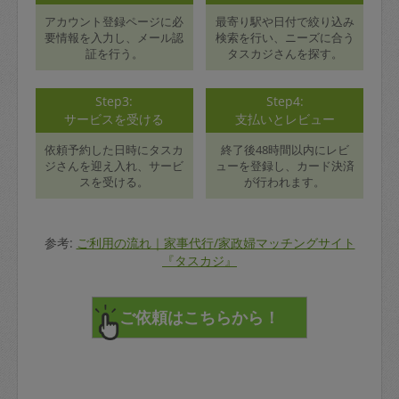
アカウント登録ページに必
最寄り駅や日付で絞り込み
要情報を入力し、メール認
検索を行い、ニーズに合う
証を行う。
タスカジさんを探す。
Step3:
Step4:
サービスを受ける
支払いとレビュー
依頼予約した日時にタスカ
終了後48時間以内にレビ
ジさんを迎え入れ、サービ
ューを登録し、カード決済
スを受ける。
が行われます。
参考:
ご利用の流れ｜家事代行/家政婦マッチングサイト
『タスカジ』