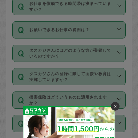
す。
丈夫です。
お仕事を依頼できる時間帯は決まっていま
料金のご請求と合わせてお支払いとなり
定期の最低利用回数は設けていない代わ
デビットカード・プリペイドカード（Vプ
すか？
ます。交通費の金額は「依頼の詳細」に
りに、一定数を超えたキャンセルは有償
リカ、au WALLETなど）
は支払にはご利
時間帯は3種類あります。いずれも１回あ
自動計算で表示されます。
でキャンセルすることが出来ます。
用いただけませんのでご注意ください。
お願いできるお仕事の範囲は？
たり３時間です。
銀行振込や現金払いも対応していませ
（例：毎週定期の場合は３回以上のキャ
ん。
掃除、整理収納、洗濯、買い物、料理、
・ＡＭ ９時～１２時
ンセルが有償（1200円、隔週定期の場合
なお、タスカジさんの交通費も、依頼料
タスカジさんにはどのような方が登録して
作り置きです。タスカジさんによってで
・ＰＭ １３時～１６時
いるのですか？
は２回以上のキャンセルが有償（1200
金のご請求と合わせてお支払いとなりま
きる仕事の範囲が異なりますので、依頼
・夜 １８時～２１時
円））
す。交通費の金額は「依頼の詳細」に自
主婦として長年の家事経験をお持ちの
する前にタスカジさんのプロフィールで
動計算で表示されます。
タスカジさんの登録に際して面接や教育は
方、栄養士・調理師といった資格者で保
確認してください。
開始時間を２時間前後変更することが可
実施していますか？
育園や学校の給食やレストランで料理関
基本的に、高所での作業や危険作業、屋
能です。依頼送信後、個別にタスカジさ
応募の際に、各自事務局との面接と説明
係の専門職に従事されていた方、日本で
外での作業は対象外です。
んにメッセージを送り調整してくださ
損害保険はどういうものに適用されます
を行っています。その後、身分証明書の
すでにハウスキーパーや英語の先生とし
か？
い。ただし、２時間を越えての調整はで
×
写真提出をしていただいています。外国
てお仕事をしているフィリピン出身の
きません。
依頼者とタスカジさんとの間でタスカジ
人の場合は在留カードで労働許可状況を
方、海外からの留学生、家事が好きな会
万が一、依頼した時間帯と作業時間が１
何日前まで依頼できますか？
を通して成立した作業時間内での作業に
確認しています。タスカジさんトレーニ
社員など様々なバックグラウンドの方が
時間も被らない場合、損害保険の対象外
適用されます。作業範囲は、掃除、洗
ング動画を使ったセルフトレーニングの
登録しています。
となりますので、ご注意ください。