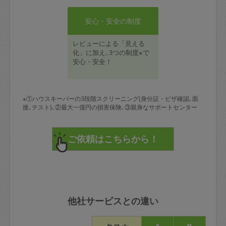
安心・安全の制度
レビューによる「見える
化」に加え､3つの制度※で
安心・安全！
※①ハウスキーパーの3段階スクリーニング(身分証・ビザ確認､面
接､テスト)､②最大一億円の損害保険､③親身なサポートセンター
他社サービスとの違い