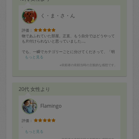
く・ま・さ・ん
評価：
物であふれていた部屋。正直、もう自分ではどうやって
も片付けられないと思っていました…。
でも、一瞬でカテゴリーごとに分けてくださって、「明
日これをここに入れて、これをこうしたら片付きま
もっと見る
す！」と、片付いた後のイメージが鮮明に見えていて、
※依頼者の依頼当時の主観的な感想です。
本当にすごかったです。
私の頭の中では全然整理できていなかったものが、どん
どん形になっていって、「片付けってこうやって進める
20代 女性より
んだ…！」と感動しました🥹
片付けが本当に苦手で、1人でやるとなると正直かなり苦
痛なのですが、くまさんがとても楽しそうに作業されて
Flamingo
いる姿を見て、「お願いしてよかったなぁ」と心から思
いました。
評価：
またぜひお願いします！
.
もっと見る