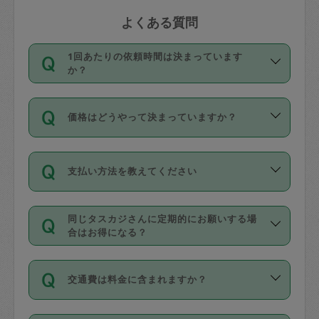
よくある質問
1回あたりの依頼時間は決まっています
か？
依頼1回につき3時間固定です。3時間を
価格はどうやって決まっていますか？
超えて依頼したい場合は、延長機能をご
利用ください。機能をご利用いただくに
11種類の価格帯の中からタスカジさん自
は、タスカジさんに事前に相談し、合意
支払い方法を教えてください
身が価格を選んで設定しています。
の上事前申請することが必要です。な
タスカジさんの価格設定には最初は制限
お、3時間を下回っても、値引き等はござ
お支払方法はクレジットカード（Visa／
があり、レビュー件数、レビューの平均
いません。
同じタスカジさんに定期的にお願いする場
Master／JCB／AMERICAN EXPRESS／
値、などで除々に設定可能な最高額が上
合はお得になる？
Diners Club）のみとなります。
がっていく仕組みになっています。
依頼には「スポット」と「定期（毎週｜
カード情報のご登録は、依頼リクエスト
交通費は料金に含まれますか？
隔週）」があり、「定期」の依頼は「ス
を行う際にご入力ください。プロフィー
ポット」よりお得な料金でご利用できま
ル登録時にはご入力いただかなくても大
交通費は依頼料金とは別途発生し、依頼