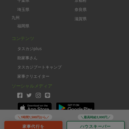
千葉県
京都府
埼玉県
奈良県
九州
滋賀県
福岡県
コンテンツ
タスカジplus
助家事さん
タスカジブートキャンプ
家事クリエイター
ソーシャルメディア
＼1時間1,500円から／
＼最高時給3,000円／
Copyright TASKAJI Inc.
家事代行を
ハウスキーパー