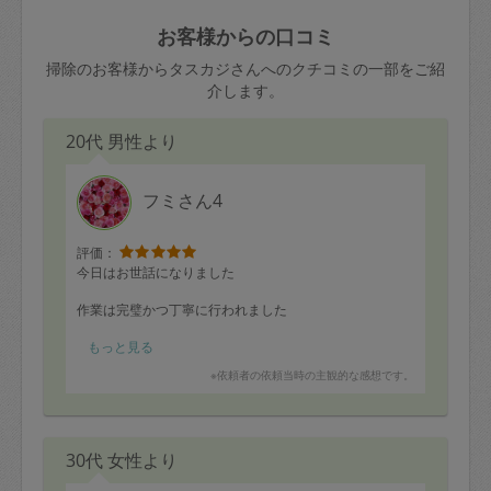
玉、など
きた場合は損害保険の対象外となるので
依頼者不在による当日キャンセル＝依頼
お客様からの口コミ
ご注意ください。
金額の100%＋交通費全額
掃除のお客様からタスカジさんへのクチコミの一部をご紹
あわせてこちらも参照ください
：
初めて
介します。
利用します。注意しなくてはいけない点
※例：依頼日時／土曜日午前9時開始の場
はありますか？
20代 男性より
合、水曜日午前9時以降はキャンセル料が
発生
水曜日9時〜金曜日9時まで＝依頼料金の
フミさん4
50%
評価：
金曜日9時～土曜日8時まで＝依頼金額の
今日はお世話になりました
100%
作業は完璧かつ丁寧に行われました
土曜日8時〜実施時間＝依頼金額の100%
＋交通費全額
またこのサービスを利用できるのを楽しみにしています
もっと見る
依頼者不在による当日キャンセル＝依頼
※依頼者の依頼当時の主観的な感想です。
金額の100%＋交通費全額
30代 女性より
2. 定期契約キャンセル（定期契約のみ）