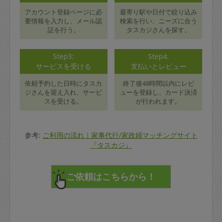
アカウント登録ページに必
最寄り駅や日付で絞り込み
要情報を入力し、メール認
検索を行い、ニーズに合う
証を行う。
タスカジさんを探す。
Step3:
Step4:
サービスを受ける
支払いとレビュー
依頼予約した日時にタスカ
終了後48時間以内にレビ
ジさんを迎え入れ、サービ
ューを登録し、カード決済
スを受ける。
が行われます。
参考:
ご利用の流れ｜家事代行/家政婦マッチングサイト
『タスカジ』