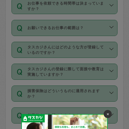
す。
丈夫です。
お仕事を依頼できる時間帯は決まっていま
料金のご請求と合わせてお支払いとなり
定期の最低利用回数は設けていない代わ
デビットカード・プリペイドカード（Vプ
すか？
ます。交通費の金額は「依頼の詳細」に
りに、一定数を超えたキャンセルは有償
リカ、au WALLETなど）
は支払にはご利
時間帯は3種類あります。いずれも１回あ
自動計算で表示されます。
でキャンセルすることが出来ます。
用いただけませんのでご注意ください。
お願いできるお仕事の範囲は？
たり３時間です。
銀行振込や現金払いも対応していませ
（例：毎週定期の場合は３回以上のキャ
ん。
掃除、整理収納、洗濯、買い物、料理、
・ＡＭ ９時～１２時
ンセルが有償（1200円、隔週定期の場合
なお、タスカジさんの交通費も、依頼料
タスカジさんにはどのような方が登録して
作り置きです。タスカジさんによってで
・ＰＭ １３時～１６時
いるのですか？
は２回以上のキャンセルが有償（1200
金のご請求と合わせてお支払いとなりま
きる仕事の範囲が異なりますので、依頼
・夜 １８時～２１時
円））
す。交通費の金額は「依頼の詳細」に自
主婦として長年の家事経験をお持ちの
する前にタスカジさんのプロフィールで
動計算で表示されます。
タスカジさんの登録に際して面接や教育は
方、栄養士・調理師といった資格者で保
確認してください。
開始時間を２時間前後変更することが可
実施していますか？
育園や学校の給食やレストランで料理関
基本的に、高所での作業や危険作業、屋
能です。依頼送信後、個別にタスカジさ
応募の際に、各自事務局との面接と説明
係の専門職に従事されていた方、日本で
外での作業は対象外です。
んにメッセージを送り調整してくださ
損害保険はどういうものに適用されます
を行っています。その後、身分証明書の
すでにハウスキーパーや英語の先生とし
か？
い。ただし、２時間を越えての調整はで
写真提出をしていただいています。外国
てお仕事をしているフィリピン出身の
きません。
依頼者とタスカジさんとの間でタスカジ
人の場合は在留カードで労働許可状況を
方、海外からの留学生、家事が好きな会
万が一、依頼した時間帯と作業時間が１
×
何日前まで依頼できますか？
を通して成立した作業時間内での作業に
確認しています。タスカジさんトレーニ
社員など様々なバックグラウンドの方が
時間も被らない場合、損害保険の対象外
適用されます。作業範囲は、掃除、洗
ング動画を使ったセルフトレーニングの
登録しています。
となりますので、ご注意ください。