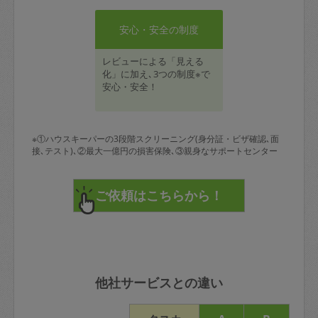
安心・安全の制度
レビューによる「見える
化」に加え､3つの制度※で
安心・安全！
※①ハウスキーパーの3段階スクリーニング(身分証・ビザ確認､面
接､テスト)､②最大一億円の損害保険､③親身なサポートセンター
他社サービスとの違い