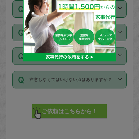
ご依頼は、現在を起点に3日後（72時間
濯、料理、作り置き、整理収納、買い物
のち、タスカジモニター宅にて３時間の
また外国人の方は英語しか話せない方、
キャンセル料はかかりますか？
以降）の日時から受付可能となっていま
です。作業中に物を壊したり、人にけが
現場トライアルを受け、合格したタスカ
日本語も話せる方など様々です。
す。
をさせたりした場合が対象で、補償金額
ジさんが活動されています。
キャンセル料には、以下の2種類がありま
ただし、72時間を切った直前の日程では
は対物1000万円、対人1億円が上限で
バックグラウンドや得意分野はプロフィ
お試し利用はできますか？
す。
タスカジさんへ「募集」をかけることが
す。
※テストセンターの講評は１件目のレビュ
ールに記載していますので、各自の得意
可能です。
ーとして記載されていますので依頼の際
分野を見極めて、目的に合わせてお仕事
「お試し利用」というメニューはありま
万が一損害が発生した場合は、その場の
に参考にしてください。
を依頼してください。
不在の場合にもお願いできますか？
せんが、「一回のみ」依頼を活用するこ
1. 直前キャンセル（定期、スポット契約
写真を撮り、
参考
：
【詳細】タスカジさんの登録に際
とによって、気に入ったタスカジさんを
共通）
タスカジサポートセンターまでご連絡く
して面接や教育は実施していますか？
不在の場合の作業はタスカジさんの同意
見つけることができます。
・タスカジさんのお仕事開始予定時間前
ださい。
注意しなくてはいけない点はありますか？
が必要です。数回の依頼ののち、タスカ
72時間を超える※と、以下のキャンセル
詳細FAQ：
損害賠償保険について教えて
ジさんと依頼者の間で十分な信頼関係が
まず、条件の合う気になるタスカジさ
料が発生します。
ください。
貴重品は紛失の際トラブルの元となるの
できたのち、タスカジさんに依頼してみ
ん、２・３人に「スポット」依頼をして
で、必ず鍵のかかるロッカーや金庫に入
てください。
みてください。
直前キャンセル料：
れて依頼者の責任の元管理するよう心掛
不在時に部屋に入るためにタスカジさん
その後、一番気に入ったタスカジさんに
72時間前〜24時間前＝依頼料金の50%
けてください。
に鍵を預ける必要がありますが、タスカ
「定期（毎週・隔週）」依頼をしてくだ
24時間前～1時間前＝依頼金額の100%
※パスポート、クレジットカード、銀行カ
ジさんが紛失した鍵によって二次的な損
さい。
1時間前〜実施時間＝依頼金額の100%＋
ード、5千円以上のアクセサリー、500円
害（たとえば、第三者の侵入など）が起
交通費全額