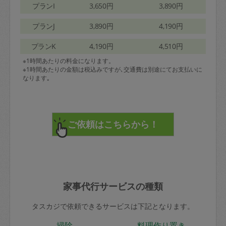
プランI
3,650円
3,890円
プランJ
3,890円
4,190円
プランK
4,190円
4,510円
※1時間あたりの料金になります。
※1時間あたりの金額は税込みですが､交通費は別途にてお支払いに
なります｡
家事代行サービスの種類
タスカジで依頼できるサービスは下記となります。
掃除
料理作り置き