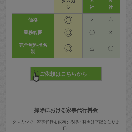
タスカ
A
B
ジ
社
社
◎
×
△
価格
◎
〇
×
業務範囲
完全無料指名
◎
△
〇
制
掃除における家事代行料金
タスカジで、家事代行を依頼する際の料金は下記となりま
す。