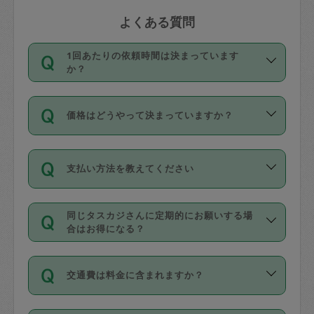
よくある質問
1回あたりの依頼時間は決まっています
か？
依頼1回につき3時間固定です。3時間を
価格はどうやって決まっていますか？
超えて依頼したい場合は、延長機能をご
利用ください。機能をご利用いただくに
11種類の価格帯の中からタスカジさん自
は、タスカジさんに事前に相談し、合意
支払い方法を教えてください
身が価格を選んで設定しています。
の上事前申請することが必要です。な
タスカジさんの価格設定には最初は制限
お、3時間を下回っても、値引き等はござ
お支払方法はクレジットカード（Visa／
があり、レビュー件数、レビューの平均
いません。
同じタスカジさんに定期的にお願いする場
Master／JCB／AMERICAN EXPRESS／
値、などで除々に設定可能な最高額が上
合はお得になる？
Diners Club）のみとなります。
がっていく仕組みになっています。
依頼には「スポット」と「定期（毎週｜
カード情報のご登録は、依頼リクエスト
交通費は料金に含まれますか？
隔週）」があり、「定期」の依頼は「ス
を行う際にご入力ください。プロフィー
ポット」よりお得な料金でご利用できま
ル登録時にはご入力いただかなくても大
交通費は依頼料金とは別途発生し、依頼