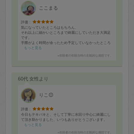
定期契約をキャンセルする場合、毎週定
ここまる
期は月2回まで隔週定期は月1回までキャ
ンセル料は発生しません。それ以上はキ
評価：
気になっていたところはもちろん、
ャンセル料が発生します。
それ以上に細かいところまで綺麗にしていただき大満足
です。
手際がよく時間が余ったため予定していなかったところ
定期契約キャンセル料：
も掃除してくださいました。ありがとうございました。
もっと見る
・1回につき1,200円※
※依頼者の依頼当時の主観的な感想です。
・詳細ルールは、
こちら
を参照くださ
い。
60代 女性より
※キャンセル料金の設定について：
定期依頼1回（3時間）の金額とスポット
りこ😊
1回（3時間）依頼した場合の金額の差額
相当で料金設定されています。
評価：
今日もテキパキと、そして丁寧に水回り中心に綺麗にし
て頂き助かりました、いつもありがとうございます。
もっと見る
※依頼者の依頼当時の主観的な感想です。