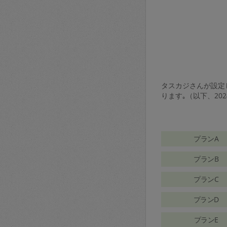
タスカジさんが設定し
ります｡（以下、20
プランA
プランB
プランC
プランD
プランE