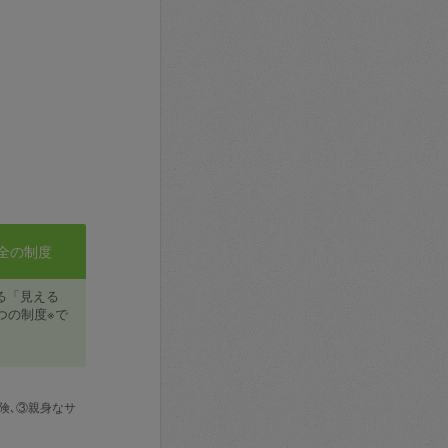
全の制度
る「見える
つの制度※で
険､③親身なサ