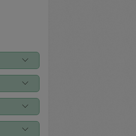
をご利用くださ
前申請すること
平均値、などで
／Diners