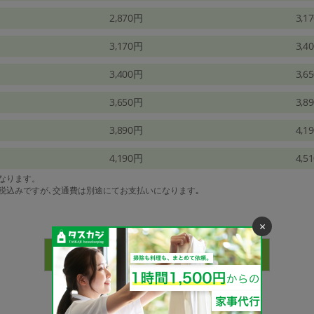
2,870円
3,1
3,170円
3,4
3,400円
3,6
3,650円
3,8
3,890円
4,1
4,190円
4,5
になります。
は税込みですが､交通費は別途にてお支払いになります｡
×