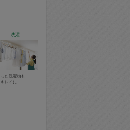
洗濯
まった洗濯物も一
にキレイに