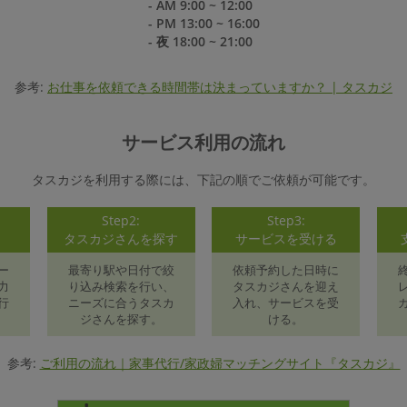
- AM 9:00 ~ 12:00
- PM 13:00 ~ 16:00
- 夜 18:00 ~ 21:00
参考:
お仕事を依頼できる時間帯は決まっていますか？ | タスカジ
サービス利用の流れ
タスカジを利用する際には、下記の順でご依頼が可能です。
Step2:
Step3:
録
タスカジさんを探す
サービスを受ける
ー
最寄り駅や日付で絞
依頼予約した日時に
力
り込み検索を行い、
タスカジさんを迎え
行
ニーズに合うタスカ
入れ、サービスを受
ジさんを探す。
ける。
参考:
ご利用の流れ｜家事代行/家政婦マッチングサイト『タスカジ』