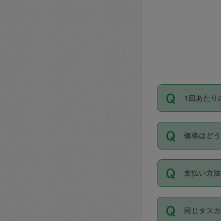
1回あたり
依頼1回に
価格はど
い。機能
が必要です
11種類の
支払い方
タスカジ
除々に設
お支払方法は
同じタス
Club）