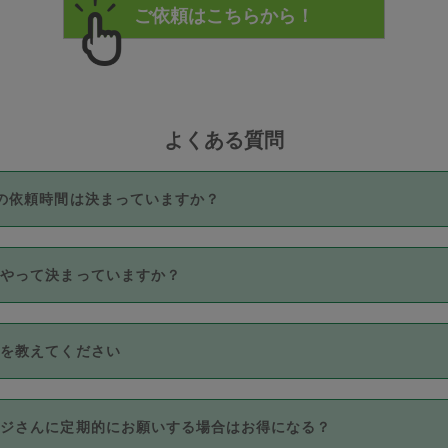
よくある質問
の依頼時間は決まっていますか？
つき3時間固定です。3時間を超えて依頼したい場合は、延長機能
うやって決まっていますか？
をご利用いただくには、タスカジさんに事前に相談し、合意の上事
。なお、3時間を下回っても、値引き等はございません。
価格帯の中からタスカジさん自身が価格を選んで設定しています。
法を教えてください
さんの価格設定には最初は制限があり、レビュー件数、レビューの
定可能な最高額が上がっていく仕組みになっています。
クレジットカード（Visa／Master／JCB／AMERICAN EXPRESS
カジさんに定期的にお願いする場合はお得になる？
のみとなります。