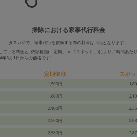
掃除における家事代行料金
タスカジで、家事代行を依頼する際の料金は下記となります。
ている料金と､依頼種類(「定期」or 「スポット」)により､1時間あた
24年6月1日からの価格です）
定期依頼
スポッ
1,500円
1,8
1,800円
2,1
2,100円
2,3
2,350円
2,5
2,580円
2,8