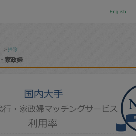
English
＞
掃除
・家政婦