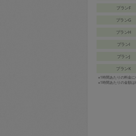
プランF
プランG
プランH
プランI
プランJ
プランK
※1時間あたりの料金
※1時間あたりの金額