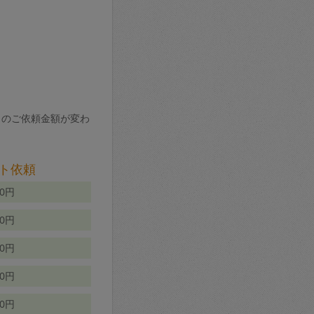
りのご依頼金額が変わ
ト依頼
00円
00円
50円
80円
70円