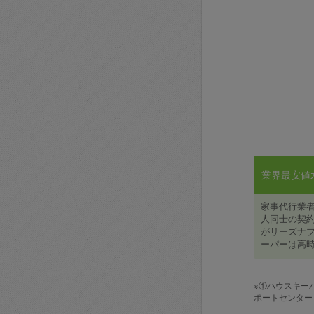
業界最安値水準
家事代行業
人同士の契約
がリーズナブ
ーパーは高時
※①ハウスキー
ポートセンター