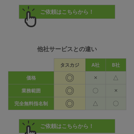
他社サービスとの違い
タスカジ
A社
B社
◎
×
△
価格
◎
〇
×
業務範囲
◎
△
〇
完全無料指名制