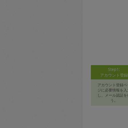
Step1:
アカウント登
アカウント登録ペ
ジに必要情報を入
し、メール認証を
う。