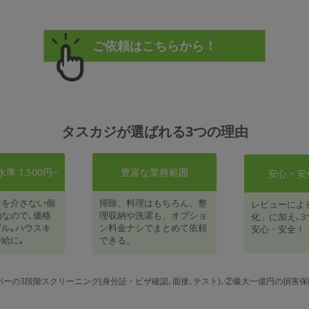
タスカジが選ばれる3つの理由
 1,500円~
豊富な業務範囲
安心・安
者を介さない個
掃除、料理はもちろん、整
レビューによ
なので､価格
理収納や洗濯も、オプショ
化」に加え､3
ル｡ハウスキ
ン料金ナシでまとめて依頼
安心・安全！
給に｡
できる。
パーの3段階スクリーニング(身分証・ビザ確認､面接､テスト)､②最大一億円の損害保