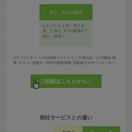
安心・安全の制度
レビューによる「見える
化」に加え､3つの制度※で
安心・安全！
※①ハウスキーパーの3段階スクリーニング(身分証・ビザ確認､面
接､テスト)､②最大一億円の損害保険､③親身なサポートセンター
他社サービスとの違い