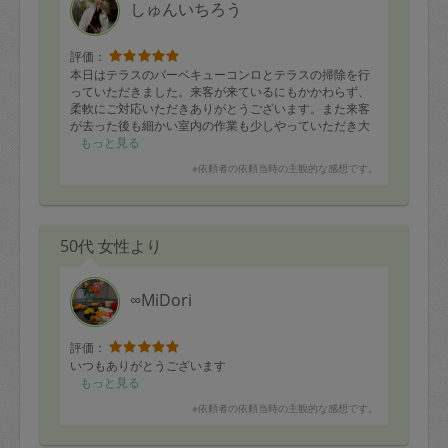
しゅんいちろう
定期契約をキャンセルする場合、毎週定
期は月2回まで隔週定期は月1回までキャ
評価：
ンセル料は発生しません。それ以上はキ
本日はテラスのバーベキューコンロとテラスの掃除を行
っていただきました。来客が来ているにもかかわらず、
ャンセル料が発生します。
柔軟にご対応いただきありがとうございます。また来客
が去った後も細かい室内の作業も少しやっていただき大
変助かりました。おかげでバーベキューコンロがピカピ
もっと見る
定期契約キャンセル料：
カになり新品のようになっていてとても嬉しく思ってお
※依頼者の依頼当時の主観的な感想です。
・1回につき1,200円※
ります。いつもありがとうございます。
・詳細ルールは、
こちら
を参照くださ
い。
50代 女性より
※キャンセル料金の設定について：
∞MiDori
定期依頼1回（3時間）の金額とスポット
1回（3時間）依頼した場合の金額の差額
評価：
相当で料金設定されています。
いつもありがとうございます
もっと見る
※依頼者の依頼当時の主観的な感想です。