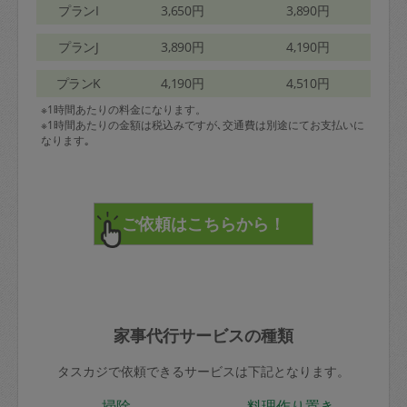
プランI
3,650円
3,890円
プランJ
3,890円
4,190円
プランK
4,190円
4,510円
※1時間あたりの料金になります。
※1時間あたりの金額は税込みですが､交通費は別途にてお支払いに
なります｡
家事代行サービスの種類
タスカジで依頼できるサービスは下記となります。
掃除
料理作り置き