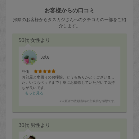
玉、など
きた場合は損害保険の対象外となるので
依頼者不在による当日キャンセル＝依頼
お客様からの口コミ
ご注意ください。
金額の100%＋交通費全額
掃除のお客様からタスカジさんへのクチコミの一部をご紹
あわせてこちらも参照ください
：
初めて
介します。
利用します。注意しなくてはいけない点
※例：依頼日時／土曜日午前9時開始の場
はありますか？
50代 女性より
合、水曜日午前9時以降はキャンセル料が
発生
水曜日9時〜金曜日9時まで＝依頼料金の
tete
50%
評価：
金曜日9時～土曜日8時まで＝依頼金額の
お部屋と水回りのお掃除、どうもありがとうございまし
100%
た。いつもベッドまで丁寧にお掃除していただいて気持
ちが良いです。
土曜日8時〜実施時間＝依頼金額の100%
もっと見る
＋交通費全額
※依頼者の依頼当時の主観的な感想です。
依頼者不在による当日キャンセル＝依頼
金額の100%＋交通費全額
30代 男性より
2. 定期契約キャンセル（定期契約のみ）