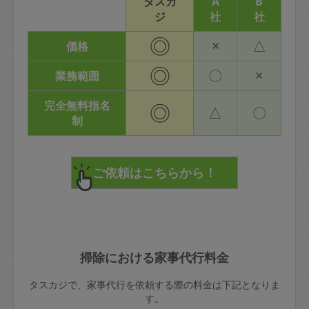
タスカ
A
B
ジ
社
社
◎
×
△
価格
◎
〇
×
業務範囲
完全無料指名
◎
△
〇
制
掃除における家事代行料金
タスカジで、家事代行を依頼する際の料金は下記となりま
す。