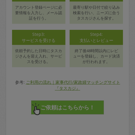
アカウント登録ページに必
最寄り駅や日付で絞り込み
要情報を入力し、メール認
検索を行い、ニーズに合う
証を行う。
タスカジさんを探す。
Step3:
Step4:
サービスを受ける
支払いとレビュー
依頼予約した日時にタスカ
終了後48時間以内にレビ
ジさんを迎え入れ、サービ
ューを登録し、カード決済
スを受ける。
が行われます。
参考:
ご利用の流れ｜家事代行/家政婦マッチングサイト
『タスカジ』