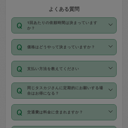
よくある質問
1回あたりの依頼時間は決まっています
か？
依頼1回につき3時間固定です。3時間を
価格はどうやって決まっていますか？
超えて依頼したい場合は、延長機能をご
利用ください。機能をご利用いただくに
11種類の価格帯の中からタスカジさん自
は、タスカジさんに事前に相談し、合意
支払い方法を教えてください
身が価格を選んで設定しています。
の上事前申請することが必要です。な
タスカジさんの価格設定には最初は制限
お、3時間を下回っても、値引き等はござ
お支払方法はクレジットカード（Visa／
があり、レビュー件数、レビューの平均
いません。
同じタスカジさんに定期的にお願いする場
Master／JCB／AMERICAN EXPRESS／
値、などで除々に設定可能な最高額が上
合はお得になる？
Diners Club）のみとなります。
がっていく仕組みになっています。
依頼には「スポット」と「定期（毎週｜
カード情報のご登録は、依頼リクエスト
交通費は料金に含まれますか？
隔週）」があり、「定期」の依頼は「ス
を行う際にご入力ください。プロフィー
ポット」よりお得な料金でご利用できま
ル登録時にはご入力いただかなくても大
交通費は依頼料金とは別途発生し、依頼