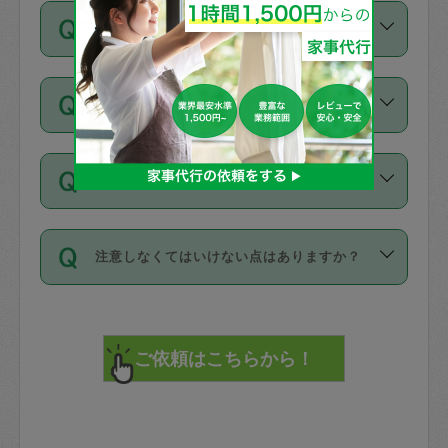
ご依頼は、現在を起点に3日後（72時間
濯、料理、作り置き、整理収納、買い物
のち、タスカジモニター宅にて３時間の
また外国人の方は英語しか話せない方、
キャンセル料はかかりますか？
以降）の日時から受付可能となっていま
です。作業中に物を壊したり、人にけが
現場トライアルを受け、合格したタスカ
日本語も話せる方など様々です。
す。
をさせたりした場合が対象で、補償金額
ジさんが活動されています。
キャンセル料には、以下の2種類がありま
ただし、72時間を切った直前の日程では
は対物1000万円、対人1億円が上限で
バックグラウンドや得意分野はプロフィ
お試し利用はできますか？
す。
タスカジさんへ「募集」をかけることが
す。
※テストセンターの講評は１件目のレビュ
ールに記載していますので、各自の得意
可能です。
ーとして記載されていますので依頼の際
分野を見極めて、目的に合わせてお仕事
「お試し利用」というメニューはありま
万が一損害が発生した場合は、その場の
に参考にしてください。
を依頼してください。
不在の場合にもお願いできますか？
せんが、「一回のみ」依頼を活用するこ
1. 直前キャンセル（定期、スポット契約
写真を撮り、
参考
：
【詳細】タスカジさんの登録に際
とによって、気に入ったタスカジさんを
共通）
タスカジサポートセンターまでご連絡く
して面接や教育は実施していますか？
不在の場合の作業はタスカジさんの同意
見つけることができます。
・タスカジさんのお仕事開始予定時間前
ださい。
注意しなくてはいけない点はありますか？
が必要です。数回の依頼ののち、タスカ
72時間を超える※と、以下のキャンセル
詳細FAQ：
損害賠償保険について教えて
ジさんと依頼者の間で十分な信頼関係が
まず、条件の合う気になるタスカジさ
料が発生します。
ください。
貴重品は紛失の際トラブルの元となるの
できたのち、タスカジさんに依頼してみ
ん、２・３人に「スポット」依頼をして
で、必ず鍵のかかるロッカーや金庫に入
てください。
みてください。
直前キャンセル料：
れて依頼者の責任の元管理するよう心掛
不在時に部屋に入るためにタスカジさん
その後、一番気に入ったタスカジさんに
72時間前〜24時間前＝依頼料金の50%
けてください。
に鍵を預ける必要がありますが、タスカ
「定期（毎週・隔週）」依頼をしてくだ
24時間前～1時間前＝依頼金額の100%
※パスポート、クレジットカード、銀行カ
ジさんが紛失した鍵によって二次的な損
さい。
1時間前〜実施時間＝依頼金額の100%＋
ード、5千円以上のアクセサリー、500円
害（たとえば、第三者の侵入など）が起
交通費全額