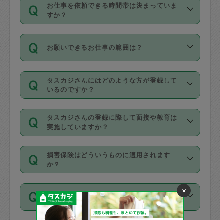
す。
丈夫です。
お仕事を依頼できる時間帯は決まっていま
料金のご請求と合わせてお支払いとなり
定期の最低利用回数は設けていない代わ
デビットカード・プリペイドカード（Vプ
すか？
ます。交通費の金額は「依頼の詳細」に
りに、一定数を超えたキャンセルは有償
リカ、au WALLETなど）
は支払にはご利
時間帯は3種類あります。いずれも１回あ
自動計算で表示されます。
でキャンセルすることが出来ます。
用いただけませんのでご注意ください。
お願いできるお仕事の範囲は？
たり３時間です。
銀行振込や現金払いも対応していませ
（例：毎週定期の場合は３回以上のキャ
ん。
掃除、整理収納、洗濯、買い物、料理、
・ＡＭ ９時～１２時
ンセルが有償（1200円、隔週定期の場合
なお、タスカジさんの交通費も、依頼料
タスカジさんにはどのような方が登録して
作り置きです。タスカジさんによってで
・ＰＭ １３時～１６時
いるのですか？
は２回以上のキャンセルが有償（1200
金のご請求と合わせてお支払いとなりま
きる仕事の範囲が異なりますので、依頼
・夜 １８時～２１時
円））
す。交通費の金額は「依頼の詳細」に自
主婦として長年の家事経験をお持ちの
する前にタスカジさんのプロフィールで
動計算で表示されます。
タスカジさんの登録に際して面接や教育は
方、栄養士・調理師といった資格者で保
確認してください。
開始時間を２時間前後変更することが可
実施していますか？
育園や学校の給食やレストランで料理関
基本的に、高所での作業や危険作業、屋
能です。依頼送信後、個別にタスカジさ
応募の際に、各自事務局との面接と説明
係の専門職に従事されていた方、日本で
外での作業は対象外です。
んにメッセージを送り調整してくださ
損害保険はどういうものに適用されます
を行っています。その後、身分証明書の
すでにハウスキーパーや英語の先生とし
か？
い。ただし、２時間を越えての調整はで
写真提出をしていただいています。外国
てお仕事をしているフィリピン出身の
きません。
依頼者とタスカジさんとの間でタスカジ
人の場合は在留カードで労働許可状況を
方、海外からの留学生、家事が好きな会
×
万が一、依頼した時間帯と作業時間が１
何日前まで依頼できますか？
を通して成立した作業時間内での作業に
確認しています。タスカジさんトレーニ
社員など様々なバックグラウンドの方が
時間も被らない場合、損害保険の対象外
適用されます。作業範囲は、掃除、洗
ング動画を使ったセルフトレーニングの
登録しています。
となりますので、ご注意ください。