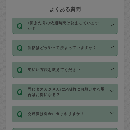
よくある質問
1回あたりの依頼時間は決まっています
か？
依頼1回につき3時間固定です。3時間を
価格はどうやって決まっていますか？
超えて依頼したい場合は、延長機能をご
利用ください。機能をご利用いただくに
11種類の価格帯の中からタスカジさん自
は、タスカジさんに事前に相談し、合意
支払い方法を教えてください
身が価格を選んで設定しています。
の上事前申請することが必要です。な
タスカジさんの価格設定には最初は制限
お、3時間を下回っても、値引き等はござ
お支払方法はクレジットカード（Visa／
があり、レビュー件数、レビューの平均
いません。
同じタスカジさんに定期的にお願いする場
Master／JCB／AMERICAN EXPRESS／
値、などで除々に設定可能な最高額が上
合はお得になる？
Diners Club）のみとなります。
がっていく仕組みになっています。
依頼には「スポット」と「定期（毎週｜
カード情報のご登録は、依頼リクエスト
交通費は料金に含まれますか？
隔週）」があり、「定期」の依頼は「ス
を行う際にご入力ください。プロフィー
ポット」よりお得な料金でご利用できま
ル登録時にはご入力いただかなくても大
交通費は依頼料金とは別途発生し、依頼