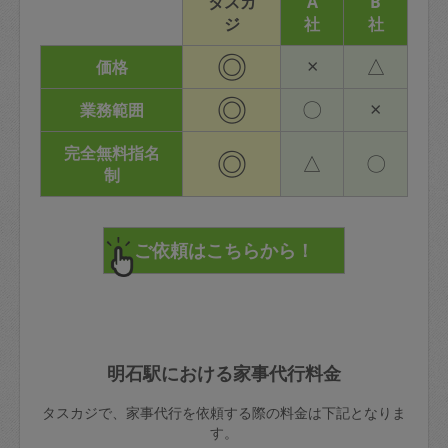
タスカ
A
B
ジ
社
社
◎
×
△
価格
◎
〇
×
業務範囲
完全無料指名
◎
△
〇
制
明石駅における家事代行料金
タスカジで、家事代行を依頼する際の料金は下記となりま
す。