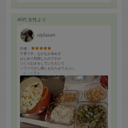
40代 女性より
uiplasan
評価：
子育て中、なかなか休めず
はじめて利用したのですが
つくりおきをしていただいて
ソファで少し横にもならせてもらい
とても有難い時間でした。
もっと見る
つくりおきと、トイレの掃除もしていただき、気持ちの
良い空間になりました。