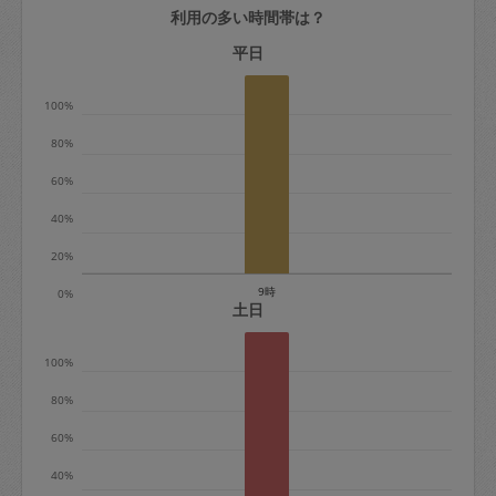
利用の多い時間帯は？
定期契約をキャンセルする場合、毎週定
期は月2回まで隔週定期は月1回までキャ
平日
ンセル料は発生しません。それ以上はキ
100%
ャンセル料が発生します。
80%
定期契約キャンセル料：
60%
・1回につき1,200円※
40%
・詳細ルールは、
こちら
を参照くださ
い。
20%
9時
0%
※キャンセル料金の設定について：
土日
定期依頼1回（3時間）の金額とスポット
100%
1回（3時間）依頼した場合の金額の差額
相当で料金設定されています。
80%
60%
40%