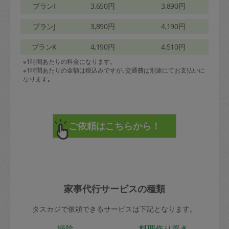
プランI
3,650円
3,890円
プランJ
3,890円
4,190円
プランK
4,190円
4,510円
※1時間あたりの料金になります。
※1時間あたりの金額は税込みですが､交通費は別途にてお支払いに
なります｡
家事代行サービスの種類
タスカジで依頼できるサービスは下記となります。
掃除
料理作り置き