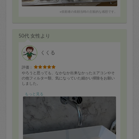
※依頼者の依頼当時の主観的な感想です。
50代 女性より
くくる
評価：
やろうと思っても、なかなか出来なかったエアコンやそ
の他フィルター類、気になっていた細かい掃除をお願い
しました。
間にお掃除のコツや子供料理の作り分け方なども教えて
もっと見る
いただきました！
子供にも優しく接してくださったので、すぐ慣れてお掃
除をするのを近くで見せていただいたり、逆におもちゃ
を見て〜と相手をしていただいたり。子供も嬉しそうで
した。
とても細やかにしてくださったので、キッチンや洗面