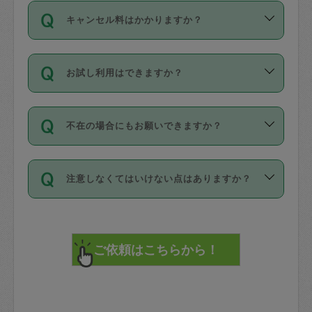
ご依頼は、現在を起点に3日後（72時間
濯、料理、作り置き、整理収納、買い物
のち、タスカジモニター宅にて３時間の
また外国人の方は英語しか話せない方、
キャンセル料はかかりますか？
以降）の日時から受付可能となっていま
です。作業中に物を壊したり、人にけが
現場トライアルを受け、合格したタスカ
日本語も話せる方など様々です。
す。
をさせたりした場合が対象で、補償金額
ジさんが活動されています。
キャンセル料には、以下の2種類がありま
ただし、72時間を切った直前の日程では
は対物1000万円、対人1億円が上限で
バックグラウンドや得意分野はプロフィ
お試し利用はできますか？
す。
タスカジさんへ「募集」をかけることが
す。
※テストセンターの講評は１件目のレビュ
ールに記載していますので、各自の得意
可能です。
ーとして記載されていますので依頼の際
分野を見極めて、目的に合わせてお仕事
「お試し利用」というメニューはありま
万が一損害が発生した場合は、その場の
に参考にしてください。
を依頼してください。
不在の場合にもお願いできますか？
せんが、「一回のみ」依頼を活用するこ
1. 直前キャンセル（定期、スポット契約
写真を撮り、
参考
：
【詳細】タスカジさんの登録に際
とによって、気に入ったタスカジさんを
共通）
タスカジサポートセンターまでご連絡く
して面接や教育は実施していますか？
不在の場合の作業はタスカジさんの同意
見つけることができます。
・タスカジさんのお仕事開始予定時間前
ださい。
注意しなくてはいけない点はありますか？
が必要です。数回の依頼ののち、タスカ
72時間を超える※と、以下のキャンセル
詳細FAQ：
損害賠償保険について教えて
ジさんと依頼者の間で十分な信頼関係が
まず、条件の合う気になるタスカジさ
料が発生します。
ください。
貴重品は紛失の際トラブルの元となるの
できたのち、タスカジさんに依頼してみ
ん、２・３人に「スポット」依頼をして
で、必ず鍵のかかるロッカーや金庫に入
てください。
みてください。
直前キャンセル料：
れて依頼者の責任の元管理するよう心掛
不在時に部屋に入るためにタスカジさん
その後、一番気に入ったタスカジさんに
72時間前〜24時間前＝依頼料金の50%
けてください。
に鍵を預ける必要がありますが、タスカ
「定期（毎週・隔週）」依頼をしてくだ
24時間前～1時間前＝依頼金額の100%
※パスポート、クレジットカード、銀行カ
ジさんが紛失した鍵によって二次的な損
さい。
1時間前〜実施時間＝依頼金額の100%＋
ード、5千円以上のアクセサリー、500円
害（たとえば、第三者の侵入など）が起
交通費全額