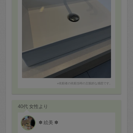
台、トイレもピカピカです！
ありがとうございました！
※依頼者の依頼当時の主観的な感想です。
40代 女性より
✽ 絵美 ✽