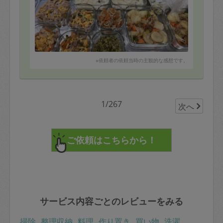
※依頼者の依頼当時の主観的な感想です。
1/267
次へ
サービス内容ごとのレビューをみる
掃除
整理収納
料理
作り置き
買い物
洗濯