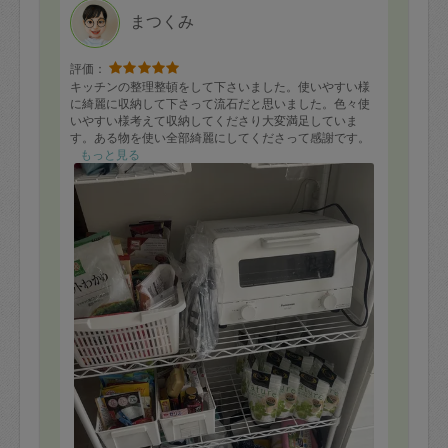
まつくみ
評価：
キッチンの整理整頓をして下さいました。使いやすい様
に綺麗に収納して下さって流石だと思いました。色々使
いやすい様考えて収納してくださり大変満足していま
す。ある物を使い全部綺麗にしてくださって感謝です。
あったら便利な物も教えてくれました。是非またお願い
もっと見る
したいと思いました。本当に有難うございました。