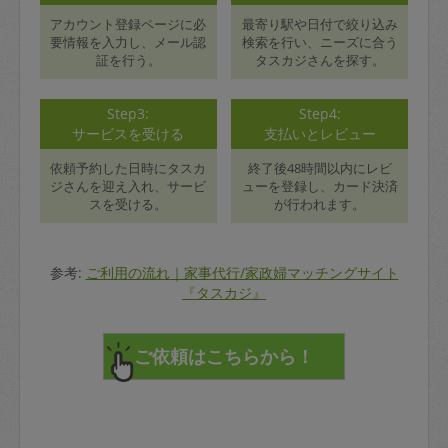
アカウント登録ページに必
最寄り駅や日付で絞り込み
要情報を入力し、メール認
検索を行い、ニーズに合う
証を行う。
タスカジさんを探す。
Step3:
Step4:
サービスを受ける
支払いとレビュー
依頼予約した日時にタスカ
終了後48時間以内にレビ
ジさんを迎え入れ、サービ
ューを登録し、カード決済
スを受ける。
が行われます。
参考:
ご利用の流れ｜家事代行/家政婦マッチングサイト
『タスカジ』