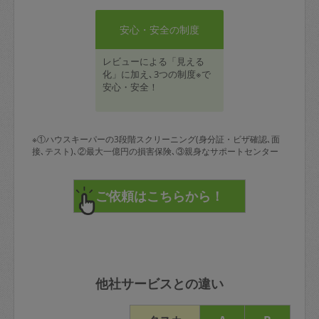
安心・安全の制度
レビューによる「見える
化」に加え､3つの制度※で
安心・安全！
※①ハウスキーパーの3段階スクリーニング(身分証・ビザ確認､面
接､テスト)､②最大一億円の損害保険､③親身なサポートセンター
他社サービスとの違い