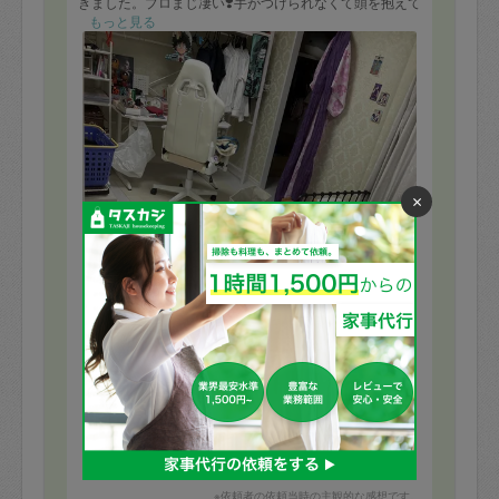
きました。プロまじ凄い❣️手がつけられなくて頭を抱えて
いましたが、お願いして本当に良かったです😆
もっと見る
×
※依頼者の依頼当時の主観的な感想です。