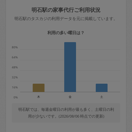
玉、など
きた場合は損害保険の対象外となるので
依頼者不在による当日キャンセル＝依頼
明石駅の家事代行ご利用状況
ご注意ください。
金額の100%＋交通費全額
明石駅のタスカジの利用データを元に掲載しています。
あわせてこちらも参照ください
：
初めて
利用します。注意しなくてはいけない点
※例：依頼日時／土曜日午前9時開始の場
利用の多い曜日は？
はありますか？
合、水曜日午前9時以降はキャンセル料が
発生
80%
水曜日9時〜金曜日9時まで＝依頼料金の
64%
50%
48%
金曜日9時～土曜日8時まで＝依頼金額の
100%
32%
土曜日8時〜実施時間＝依頼金額の100%
16%
＋交通費全額
木
金
土
0%
依頼者不在による当日キャンセル＝依頼
金額の100%＋交通費全額
明石駅では、毎週金曜日の利用が最も多く、土曜日の利
用が少ないです。(2026/08/06 時点での更新)
2. 定期契約キャンセル（定期契約のみ）