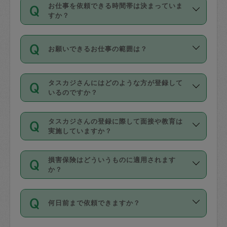
す。
丈夫です。
お仕事を依頼できる時間帯は決まっていま
料金のご請求と合わせてお支払いとなり
定期の最低利用回数は設けていない代わ
デビットカード・プリペイドカード（Vプ
すか？
ます。交通費の金額は「依頼の詳細」に
りに、一定数を超えたキャンセルは有償
リカ、au WALLETなど）
は支払にはご利
時間帯は3種類あります。いずれも１回あ
自動計算で表示されます。
でキャンセルすることが出来ます。
用いただけませんのでご注意ください。
お願いできるお仕事の範囲は？
たり３時間です。
銀行振込や現金払いも対応していませ
（例：毎週定期の場合は３回以上のキャ
ん。
掃除、整理収納、洗濯、買い物、料理、
・ＡＭ ９時～１２時
ンセルが有償（1200円、隔週定期の場合
なお、タスカジさんの交通費も、依頼料
タスカジさんにはどのような方が登録して
作り置きです。タスカジさんによってで
・ＰＭ １３時～１６時
いるのですか？
は２回以上のキャンセルが有償（1200
金のご請求と合わせてお支払いとなりま
きる仕事の範囲が異なりますので、依頼
・夜 １８時～２１時
円））
す。交通費の金額は「依頼の詳細」に自
主婦として長年の家事経験をお持ちの
する前にタスカジさんのプロフィールで
動計算で表示されます。
タスカジさんの登録に際して面接や教育は
方、栄養士・調理師といった資格者で保
確認してください。
開始時間を２時間前後変更することが可
実施していますか？
育園や学校の給食やレストランで料理関
基本的に、高所での作業や危険作業、屋
能です。依頼送信後、個別にタスカジさ
応募の際に、各自事務局との面接と説明
係の専門職に従事されていた方、日本で
外での作業は対象外です。
んにメッセージを送り調整してくださ
損害保険はどういうものに適用されます
を行っています。その後、身分証明書の
すでにハウスキーパーや英語の先生とし
か？
い。ただし、２時間を越えての調整はで
写真提出をしていただいています。外国
てお仕事をしているフィリピン出身の
きません。
依頼者とタスカジさんとの間でタスカジ
人の場合は在留カードで労働許可状況を
方、海外からの留学生、家事が好きな会
万が一、依頼した時間帯と作業時間が１
何日前まで依頼できますか？
を通して成立した作業時間内での作業に
確認しています。タスカジさんトレーニ
社員など様々なバックグラウンドの方が
時間も被らない場合、損害保険の対象外
適用されます。作業範囲は、掃除、洗
ング動画を使ったセルフトレーニングの
登録しています。
となりますので、ご注意ください。