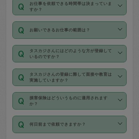
す。
丈夫です。
お仕事を依頼できる時間帯は決まっていま
料金のご請求と合わせてお支払いとなり
定期の最低利用回数は設けていない代わ
デビットカード・プリペイドカード（Vプ
すか？
ます。交通費の金額は「依頼の詳細」に
りに、一定数を超えたキャンセルは有償
リカ、au WALLETなど）
は支払にはご利
時間帯は3種類あります。いずれも１回あ
自動計算で表示されます。
でキャンセルすることが出来ます。
用いただけませんのでご注意ください。
お願いできるお仕事の範囲は？
たり３時間です。
銀行振込や現金払いも対応していませ
（例：毎週定期の場合は３回以上のキャ
ん。
掃除、整理収納、洗濯、買い物、料理、
・ＡＭ ９時～１２時
ンセルが有償（1200円、隔週定期の場合
なお、タスカジさんの交通費も、依頼料
タスカジさんにはどのような方が登録して
作り置きです。タスカジさんによってで
・ＰＭ １３時～１６時
いるのですか？
は２回以上のキャンセルが有償（1200
金のご請求と合わせてお支払いとなりま
きる仕事の範囲が異なりますので、依頼
・夜 １８時～２１時
円））
す。交通費の金額は「依頼の詳細」に自
主婦として長年の家事経験をお持ちの
する前にタスカジさんのプロフィールで
動計算で表示されます。
タスカジさんの登録に際して面接や教育は
方、栄養士・調理師といった資格者で保
確認してください。
開始時間を２時間前後変更することが可
実施していますか？
育園や学校の給食やレストランで料理関
基本的に、高所での作業や危険作業、屋
能です。依頼送信後、個別にタスカジさ
応募の際に、各自事務局との面接と説明
係の専門職に従事されていた方、日本で
外での作業は対象外です。
んにメッセージを送り調整してくださ
損害保険はどういうものに適用されます
を行っています。その後、身分証明書の
すでにハウスキーパーや英語の先生とし
か？
い。ただし、２時間を越えての調整はで
写真提出をしていただいています。外国
てお仕事をしているフィリピン出身の
きません。
依頼者とタスカジさんとの間でタスカジ
人の場合は在留カードで労働許可状況を
方、海外からの留学生、家事が好きな会
万が一、依頼した時間帯と作業時間が１
何日前まで依頼できますか？
を通して成立した作業時間内での作業に
確認しています。タスカジさんトレーニ
社員など様々なバックグラウンドの方が
時間も被らない場合、損害保険の対象外
適用されます。作業範囲は、掃除、洗
ング動画を使ったセルフトレーニングの
登録しています。
となりますので、ご注意ください。