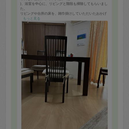
)、浴室を中心に、リビングと階段も掃除してもらいまし
た。
リビングや台所の床を、雑巾掛けしていただいたおかげ
で、部屋がとても明るくなりました。
もっと見る