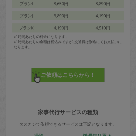
プランI
3,650円
3,890円
プランJ
3,890円
4,190円
プランK
4,190円
4,510円
※1時間あたりの料金になります。
※1時間あたりの金額は税込みですが､交通費は別途にてお支払いに
なります｡
家事代行サービスの種類
タスカジで依頼できるサービスは下記となります。
掃除
料理作り置き