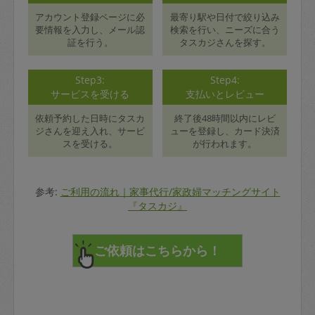
アカウント登録ページに必
最寄り駅や日付で絞り込み
要情報を入力し、メール認
検索を行い、ニーズに合う
証を行う。
タスカジさんを探す。
Step3:
Step4:
サービスを受ける
支払いとレビュー
依頼予約した日時にタスカ
終了後48時間以内にレビ
ジさんを迎え入れ、サービ
ューを登録し、カード決済
スを受ける。
が行われます。
参考:
ご利用の流れ｜家事代行/家政婦マッチングサイト
『タスカジ』