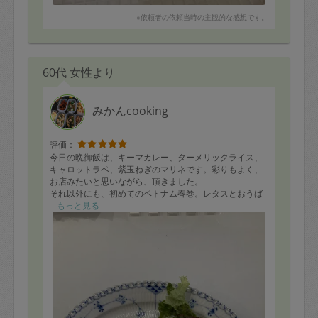
※依頼者の依頼当時の主観的な感想です。
60代 女性より
みかんcooking
評価：
今日の晩御飯は、キーマカレー、ターメリックライス、
キャロットラペ、紫玉ねぎのマリネです。彩りもよく、
お店みたいと思いながら、頂きました。
それ以外にも、初めてのベトナム春巻。レタスとおうば
を巻いて食べました。とても美味しかったです。
もっと見る
次回もよろしくお願いします。