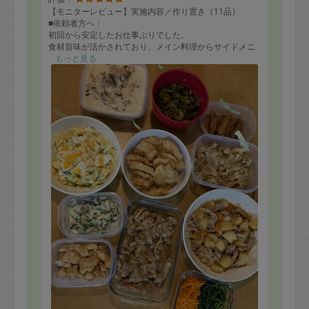
【モニターレビュー】実施内容／作り置き（11品）
■依頼者方へ：
初回から安定したお仕事ぶりでした。
食材旨味が活かされており、メイン料理からサイドメニ
ューのお野菜まで様々な味や食感を楽しめました。
もっと見る
こちらから依頼せずともほうれん草のアク抜きなどもき
ちんとしてくだっており安心しました。
あると思っていた調味料が見つからなかっくても臨機応
変に対応してくださいました。
素晴らしいパフォーマンスで、コミュニケーションも安
心して取ることができます。
時間もきっちり終わりました。また、狭いキッチンなが
らガチャガチャせず綺麗に使っていただけたことに驚き
ました。
＜本日作り置きメニュー（11品）＞
・鶏モモとキノコのクリーム煮
・茄子とピーマンの揚げ浸し
・鶏手羽の甘辛揚げ
・ポテトサラダ
・鶏胸肉のチキンカツ
・キャベツと梅おかか和え
・きゅうりツナマヨ
・鶏胸肉のマヨネーズと甘辛炒め
・豚の生姜焼き
・豚の肉じゃが
・にんじんほうれん草のナムル