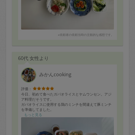
※依頼者の依頼当時の主観的な感想です。
60代 女性より
みかんcooking
評価：
今日、初めて食べたガパオライスとヤムウンセン。アジ
ア料理だそうです。
ガパオライスに使用する鶏のミンチを間違えて豚ミンチ
を準備してました。
急遽、冷凍庫にあった鶏もも肉を代用して作ってくださ
もっと見る
いました。臨機応変の対応にすごいなぁと感心しきりで
す。ガパオライスは好みの味で、夜ご飯にも食べまし
た。