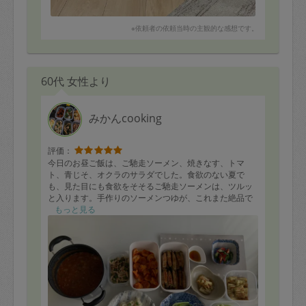
※依頼者の依頼当時の主観的な感想です。
60代 女性より
みかんcooking
評価：
今日のお昼ご飯は、ご馳走ソーメン、焼きなす、トマ
ト、青じそ、オクラのサラダでした。食欲のない夏で
も、見た目にも食欲をそそるご馳走ソーメンは、ツルッ
と入ります。手作りのソーメンつゆが、これまた絶品で
した。
もっと見る
ソーメンつゆを自宅で作れるとは、驚きです。次回もよ
ろしお願いします。