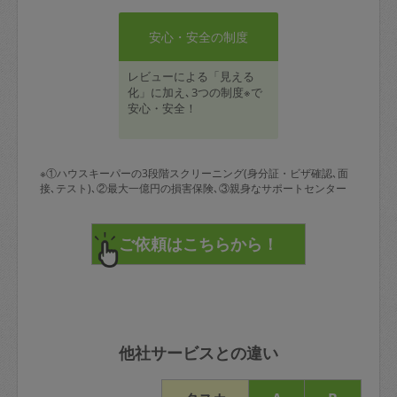
安心・安全の制度
レビューによる「見える
化」に加え､3つの制度※で
安心・安全！
※①ハウスキーパーの3段階スクリーニング(身分証・ビザ確認､面
接､テスト)､②最大一億円の損害保険､③親身なサポートセンター
他社サービスとの違い