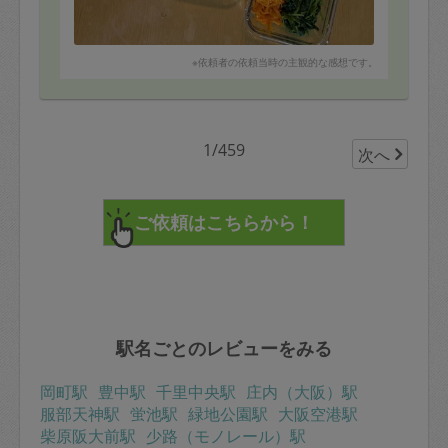
■タスカジさんへ：
本日はありがとうございました。どのメニューも美味し
くて、はじめはお願いするのを後ろ向きだった夫から
「美味しい！プロの味」との言葉が！
※依頼者の依頼当時の主観的な感想です。
味付け工夫について、とても参考になりました。
これからのご活躍を心より応援しています！
また身内の体調が悪く日にちの変更をお願いするかもと
しれないとメッセージを送ったところ快く応じてくださ
り感謝です。
1/459
次へ
(結果変更しなくて済みましたが優しいメッセージ対応に
安心しました)
・プロセスチェック（5点）メッセージも活用され、当日
リードも適切でした
・段取り良さ（5点）完成度、量ともにハイパフォーマン
スでした
・丁寧さ（5点）使われた調理器具の洗い物、料理仕上が
りもとても丁寧でした
・主体性（5点）メニュー提案と食材案内をいただいて助
かりました。
駅名ごとのレビューをみる
岡町駅
豊中駅
千里中央駅
庄内（大阪）駅
服部天神駅
蛍池駅
緑地公園駅
大阪空港駅
柴原阪大前駅
少路（モノレール）駅