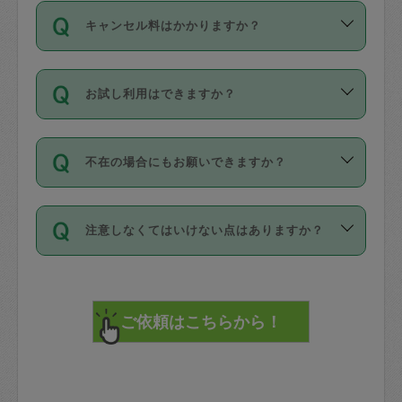
ご依頼は、現在を起点に3日後（72時間
濯、料理、作り置き、整理収納、買い物
のち、タスカジモニター宅にて３時間の
また外国人の方は英語しか話せない方、
キャンセル料はかかりますか？
以降）の日時から受付可能となっていま
です。作業中に物を壊したり、人にけが
現場トライアルを受け、合格したタスカ
日本語も話せる方など様々です。
す。
をさせたりした場合が対象で、補償金額
ジさんが活動されています。
キャンセル料には、以下の2種類がありま
ただし、72時間を切った直前の日程では
は対物1000万円、対人1億円が上限で
バックグラウンドや得意分野はプロフィ
お試し利用はできますか？
す。
タスカジさんへ「募集」をかけることが
す。
※テストセンターの講評は１件目のレビュ
ールに記載していますので、各自の得意
可能です。
ーとして記載されていますので依頼の際
分野を見極めて、目的に合わせてお仕事
「お試し利用」というメニューはありま
万が一損害が発生した場合は、その場の
に参考にしてください。
を依頼してください。
不在の場合にもお願いできますか？
せんが、「一回のみ」依頼を活用するこ
1. 直前キャンセル（定期、スポット契約
写真を撮り、
参考
：
【詳細】タスカジさんの登録に際
とによって、気に入ったタスカジさんを
共通）
タスカジサポートセンターまでご連絡く
して面接や教育は実施していますか？
不在の場合の作業はタスカジさんの同意
見つけることができます。
・タスカジさんのお仕事開始予定時間前
ださい。
注意しなくてはいけない点はありますか？
が必要です。数回の依頼ののち、タスカ
72時間を超える※と、以下のキャンセル
詳細FAQ：
損害賠償保険について教えて
ジさんと依頼者の間で十分な信頼関係が
まず、条件の合う気になるタスカジさ
料が発生します。
ください。
貴重品は紛失の際トラブルの元となるの
できたのち、タスカジさんに依頼してみ
ん、２・３人に「スポット」依頼をして
で、必ず鍵のかかるロッカーや金庫に入
てください。
みてください。
直前キャンセル料：
れて依頼者の責任の元管理するよう心掛
不在時に部屋に入るためにタスカジさん
その後、一番気に入ったタスカジさんに
72時間前〜24時間前＝依頼料金の50%
けてください。
に鍵を預ける必要がありますが、タスカ
「定期（毎週・隔週）」依頼をしてくだ
24時間前～1時間前＝依頼金額の100%
※パスポート、クレジットカード、銀行カ
ジさんが紛失した鍵によって二次的な損
さい。
1時間前〜実施時間＝依頼金額の100%＋
ード、5千円以上のアクセサリー、500円
害（たとえば、第三者の侵入など）が起
交通費全額