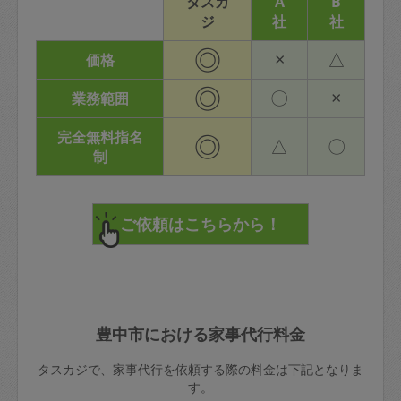
タスカ
A
B
ジ
社
社
◎
×
△
価格
◎
〇
×
業務範囲
完全無料指名
◎
△
〇
制
豊中市における家事代行料金
タスカジで、家事代行を依頼する際の料金は下記となりま
す。