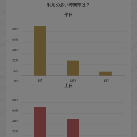
利用の多い時間帯は？
定期契約をキャンセルする場合、毎週定
期は月2回まで隔週定期は月1回までキャ
平日
ンセル料は発生しません。それ以上はキ
80%
ャンセル料が発生します。
64%
定期契約キャンセル料：
48%
・1回につき1,200円※
32%
・詳細ルールは、
こちら
を参照くださ
い。
16%
9時
13時
18時
0%
※キャンセル料金の設定について：
土日
定期依頼1回（3時間）の金額とスポット
80%
1回（3時間）依頼した場合の金額の差額
相当で料金設定されています。
64%
48%
32%