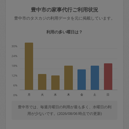
玉、など
きた場合は損害保険の対象外となるので
依頼者不在による当日キャンセル＝依頼
豊中市の家事代行ご利用状況
ご注意ください。
金額の100%＋交通費全額
豊中市のタスカジの利用データを元に掲載しています。
あわせてこちらも参照ください
：
初めて
利用します。注意しなくてはいけない点
※例：依頼日時／土曜日午前9時開始の場
利用の多い曜日は？
はありますか？
合、水曜日午前9時以降はキャンセル料が
発生
30%
水曜日9時〜金曜日9時まで＝依頼料金の
24%
50%
18%
金曜日9時～土曜日8時まで＝依頼金額の
100%
12%
土曜日8時〜実施時間＝依頼金額の100%
6%
＋交通費全額
月
火
水
木
金
土
日
0%
依頼者不在による当日キャンセル＝依頼
金額の100%＋交通費全額
豊中市では、毎週月曜日の利用が最も多く、水曜日の利
用が少ないです。(2026/08/06 時点での更新)
2. 定期契約キャンセル（定期契約のみ）