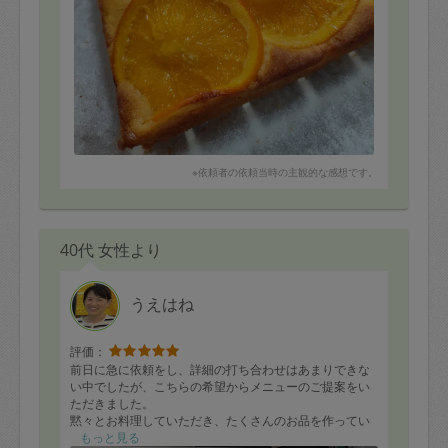
※依頼者の依頼当時の主観的な感想です。
40代 女性より
うえはね
評価：
前日に急に依頼をし、詳細の打ち合わせはあまりできな
い中でしたが、こちらの希望からメニューのご提案をい
ただきました。
黙々とお料理していただき、たくさんのお品を作ってい
ただきました。
もっと見る