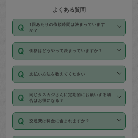
よくある質問
1回あたりの依頼時間は決まっています
か？
依頼1回につき3時間固定です。3時間を
価格はどうやって決まっていますか？
超えて依頼したい場合は、延長機能をご
利用ください。機能をご利用いただくに
11種類の価格帯の中からタスカジさん自
は、タスカジさんに事前に相談し、合意
支払い方法を教えてください
身が価格を選んで設定しています。
の上事前申請することが必要です。な
タスカジさんの価格設定には最初は制限
お、3時間を下回っても、値引き等はござ
お支払方法はクレジットカード（Visa／
があり、レビュー件数、レビューの平均
いません。
同じタスカジさんに定期的にお願いする場
Master／JCB／AMERICAN EXPRESS／
値、などで除々に設定可能な最高額が上
合はお得になる？
Diners Club）のみとなります。
がっていく仕組みになっています。
依頼には「スポット」と「定期（毎週｜
カード情報のご登録は、依頼リクエスト
交通費は料金に含まれますか？
隔週）」があり、「定期」の依頼は「ス
を行う際にご入力ください。プロフィー
ポット」よりお得な料金でご利用できま
ル登録時にはご入力いただかなくても大
交通費は依頼料金とは別途発生し、依頼