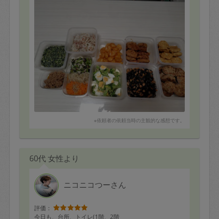
特にモロヘイヤは食べたことなかったのですが、大変お
いしくご飯が進みました！
タッパーに入れていただきましたが、タッパーへの盛り
付けも丁寧できれいで感動でした。
味付けは濃すぎず薄すぎず、美味しかったです！
終わった後はキッチンの掃除と使った道具は洗って拭き
上げまでしてくれていました。
床に刻んだ野菜がいくつか落ちてたので、その点だけ改
善されれば最高です。
ありがとうございました！
○つくね
○ハンバーグ
○チキンナゲット
※依頼者の依頼当時の主観的な感想です。
○えびマヨ
◯ブロッコリーと卵のサラダ
◯ナムル3種
○とりそぼろ甘辛煮
60代 女性より
◯ひじき煮
◯モロヘイヤ、オクラとキュウリのご飯の友
◯れんこんと梅しそシーチキン
ニコニコつーさん
評価：
今日も、台所、トイレ(1階、2階