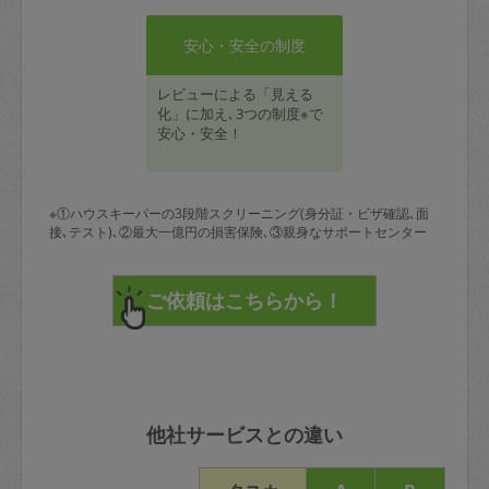
安心・安全の制度
レビューによる「見える
化」に加え､3つの制度※で
安心・安全！
※①ハウスキーパーの3段階スクリーニング(身分証・ビザ確認､面
接､テスト)､②最大一億円の損害保険､③親身なサポートセンター
他社サービスとの違い