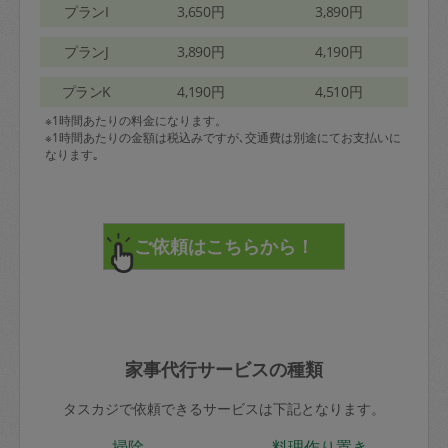
プランI
3,650円
3,890円
プランJ
3,890円
4,190円
プランK
4,190円
4,510円
※1時間あたりの料金になります。
※1時間あたりの金額は税込みですが､交通費は別途にてお支払いに
なります｡
家事代行サービスの種類
タスカジで依頼できるサービスは下記となります。
掃除
料理作り置き