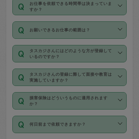
す。
丈夫です。
お仕事を依頼できる時間帯は決まっていま
料金のご請求と合わせてお支払いとなり
定期の最低利用回数は設けていない代わ
デビットカード・プリペイドカード（Vプ
すか？
ます。交通費の金額は「依頼の詳細」に
りに、一定数を超えたキャンセルは有償
リカ、au WALLETなど）
は支払にはご利
時間帯は3種類あります。いずれも１回あ
自動計算で表示されます。
でキャンセルすることが出来ます。
用いただけませんのでご注意ください。
お願いできるお仕事の範囲は？
たり３時間です。
銀行振込や現金払いも対応していませ
（例：毎週定期の場合は３回以上のキャ
ん。
掃除、整理収納、洗濯、買い物、料理、
・ＡＭ ９時～１２時
ンセルが有償（1200円、隔週定期の場合
なお、タスカジさんの交通費も、依頼料
タスカジさんにはどのような方が登録して
作り置きです。タスカジさんによってで
・ＰＭ １３時～１６時
いるのですか？
は２回以上のキャンセルが有償（1200
金のご請求と合わせてお支払いとなりま
きる仕事の範囲が異なりますので、依頼
・夜 １８時～２１時
円））
す。交通費の金額は「依頼の詳細」に自
主婦として長年の家事経験をお持ちの
する前にタスカジさんのプロフィールで
動計算で表示されます。
タスカジさんの登録に際して面接や教育は
方、栄養士・調理師といった資格者で保
確認してください。
開始時間を２時間前後変更することが可
実施していますか？
育園や学校の給食やレストランで料理関
基本的に、高所での作業や危険作業、屋
能です。依頼送信後、個別にタスカジさ
応募の際に、各自事務局との面接と説明
係の専門職に従事されていた方、日本で
外での作業は対象外です。
んにメッセージを送り調整してくださ
損害保険はどういうものに適用されます
を行っています。その後、身分証明書の
すでにハウスキーパーや英語の先生とし
か？
い。ただし、２時間を越えての調整はで
写真提出をしていただいています。外国
てお仕事をしているフィリピン出身の
きません。
依頼者とタスカジさんとの間でタスカジ
人の場合は在留カードで労働許可状況を
方、海外からの留学生、家事が好きな会
万が一、依頼した時間帯と作業時間が１
何日前まで依頼できますか？
を通して成立した作業時間内での作業に
確認しています。タスカジさんトレーニ
社員など様々なバックグラウンドの方が
時間も被らない場合、損害保険の対象外
適用されます。作業範囲は、掃除、洗
ング動画を使ったセルフトレーニングの
登録しています。
となりますので、ご注意ください。