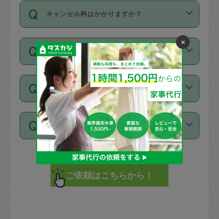
ご依頼は、現在を起点に3日後（72時間
濯、料理、作り置き、整理収納、買い物
のち、タスカジモニター宅にて３時間の
また外国人の方は英語しか話せない方、
キャンセル料はかかりますか？
以降）の日時から受付可能となっていま
です。作業中に物を壊したり、人にけが
現場トライアルを受け、合格したタスカ
日本語も話せる方など様々です。
す。
をさせたりした場合が対象で、補償金額
ジさんが活動されています。
キャンセル料には、以下の2種類がありま
×
ただし、72時間を切った直前の日程では
は対物1000万円、対人1億円が上限で
バックグラウンドや得意分野はプロフィ
お試し利用はできますか？
す。
タスカジさんへ「募集」をかけることが
す。
※テストセンターの講評は１件目のレビュ
ールに記載していますので、各自の得意
可能です。
ーとして記載されていますので依頼の際
分野を見極めて、目的に合わせてお仕事
「お試し利用」というメニューはありま
万が一損害が発生した場合は、その場の
に参考にしてください。
を依頼してください。
不在の場合にもお願いできますか？
せんが、「一回のみ」依頼を活用するこ
1. 直前キャンセル（定期、スポット契約
写真を撮り、
参考
：
【詳細】タスカジさんの登録に際
とによって、気に入ったタスカジさんを
共通）
タスカジサポートセンターまでご連絡く
して面接や教育は実施していますか？
不在の場合の作業はタスカジさんの同意
見つけることができます。
・タスカジさんのお仕事開始予定時間前
ださい。
注意しなくてはいけない点はありますか？
が必要です。数回の依頼ののち、タスカ
72時間を超える※と、以下のキャンセル
詳細FAQ：
損害賠償保険について教えて
ジさんと依頼者の間で十分な信頼関係が
まず、条件の合う気になるタスカジさ
料が発生します。
ください。
貴重品は紛失の際トラブルの元となるの
できたのち、タスカジさんに依頼してみ
ん、２・３人に「スポット」依頼をして
で、必ず鍵のかかるロッカーや金庫に入
てください。
みてください。
直前キャンセル料：
れて依頼者の責任の元管理するよう心掛
不在時に部屋に入るためにタスカジさん
その後、一番気に入ったタスカジさんに
72時間前〜24時間前＝依頼料金の50%
けてください。
に鍵を預ける必要がありますが、タスカ
「定期（毎週・隔週）」依頼をしてくだ
24時間前～1時間前＝依頼金額の100%
※パスポート、クレジットカード、銀行カ
ジさんが紛失した鍵によって二次的な損
さい。
1時間前〜実施時間＝依頼金額の100%＋
ード、5千円以上のアクセサリー、500円
害（たとえば、第三者の侵入など）が起
交通費全額