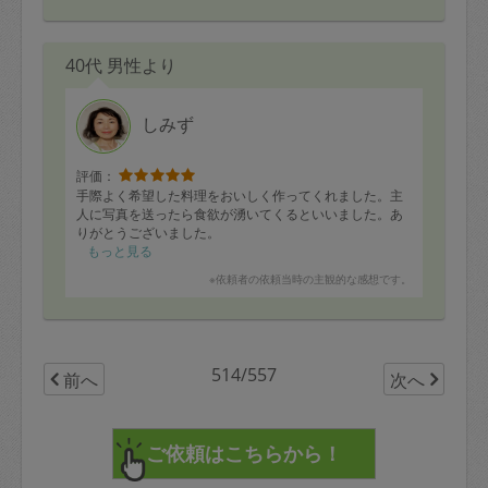
鮭のおろし煮やほうれん草のお浸しも、大好きなお味付
けでいつも大満足です。
息子も、ブロッコリーとしらすの焼き和えや和風ハンバ
40代 男性より
ーグ等大好きで、「ちづさんのブロッコリーがいい！」
と、私が作っても気に入ってくれないくらいです。いつ
かレシピを伺いたいです。
しみず
評価：
手際よく希望した料理をおいしく作ってくれました。主
人に写真を送ったら食欲が湧いてくるといいました。あ
りがとうございました。
もっと見る
※依頼者の依頼当時の主観的な感想です。
514/557
前へ
次へ