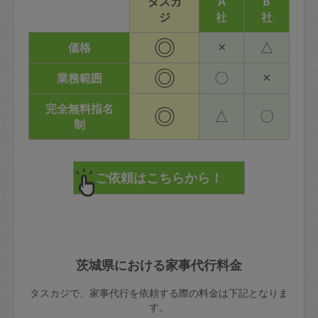
タスカ
A
B
ジ
社
社
◎
×
△
価格
◎
〇
×
業務範囲
完全無料指名
◎
△
〇
制
茨城県における家事代行料金
タスカジで、家事代行を依頼する際の料金は下記となりま
す。