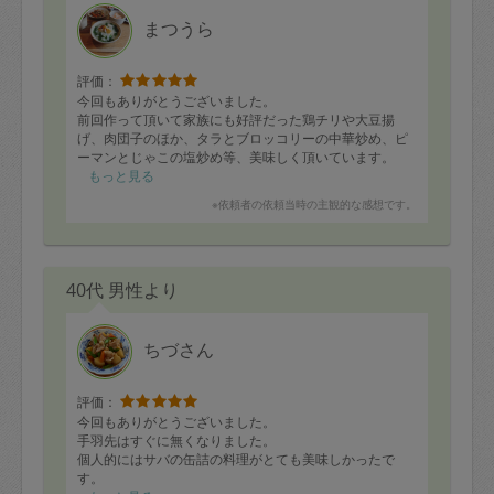
定期契約をキャンセルする場合、毎週定
まつうら
期は月2回まで隔週定期は月1回までキャ
ンセル料は発生しません。それ以上はキ
評価：
今回もありがとうございました。
ャンセル料が発生します。
前回作って頂いて家族にも好評だった鶏チリや大豆揚
げ、肉団子のほか、タラとブロッコリーの中華炒め、ピ
ーマンとじゃこの塩炒め等、美味しく頂いています。
定期契約キャンセル料：
息子も
もっと見る
・1回につき1,200円※
※依頼者の依頼当時の主観的な感想です。
ブロッコリーや絹さや等、直接お料理に使わなかった野
・詳細ルールは、
こちら
を参照くださ
菜も下ゆでしておいて下さり、平日の忙しい夜の手間が
い。
更に省けて助かりました。そんなお気遣いもありがたか
ったです。
40代 男性より
また宜しくお願い致します！
※キャンセル料金の設定について：
定期依頼1回（3時間）の金額とスポット
ちづさん
1回（3時間）依頼した場合の金額の差額
相当で料金設定されています。
評価：
今回もありがとうございました。
手羽先はすぐに無くなりました。
個人的にはサバの缶詰の料理がとても美味しかったで
す。