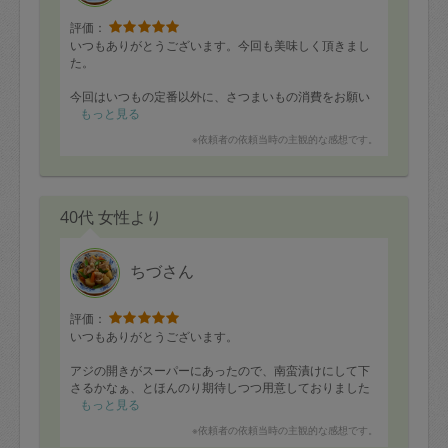
評価：
いつもありがとうございます。今回も美味しく頂きまし
た。
今回はいつもの定番以外に、さつまいもの消費をお願い
したら、私の勘違いで紫芋だった事が当日判明！ちづさ
もっと見る
んを困らせてしまいましたが、バター風味の粉吹き芋と
※依頼者の依頼当時の主観的な感想です。
甘煮に仕上げて下さり、とっても美味しかったです。
息子も初めて見る紫色のおいもに、最初はおののいてい
ましたが、私がパクパク食べるのを見てチャレンジ。一
旦食べ始めると止まらない様子でした。
40代 女性より
ちづさん
評価：
いつもありがとうございます。
アジの開きがスーパーにあったので、南蛮漬けにして下
さるかなぁ、とほんのり期待しつつ用意しておりました
ら、予想通り、美味しいアジと蓮根の南蛮漬けを作って
もっと見る
下さっていました。大好きな蓮根と一緒にして頂いて、
※依頼者の依頼当時の主観的な感想です。
美味しかったです！