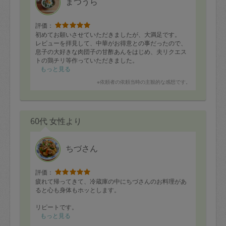
まつうら
評価：
初めてお願いさせていただきましたが、大満足です。
レビューを拝見して、中華がお得意との事だったので、
息子の大好きな肉団子の甘酢あんをはじめ、夫リクエス
トの鶏チリ等作っていただきました。
薄味のリクエストにもご対応頂き、薄すぎず、濃すぎ
もっと見る
ず、ちょうど良いお味付けでした。
※依頼者の依頼当時の主観的な感想です。
ほうれん草のお浸しや高野豆腐の煮物も、お出汁がきい
てとても美味しかったです。
今後もぜひお願い致します！
60代 女性より
ちづさん
評価：
疲れて帰ってきて、冷蔵庫の中にちづさんのお料理があ
ると心も身体もホッとします。
リピートです。
今日は12品目ありました。
もっと見る
どれも丁寧な下ごしらえときっちりした味付けです。