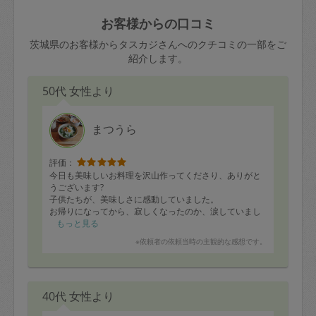
玉、など
きた場合は損害保険の対象外となるので
依頼者不在による当日キャンセル＝依頼
お客様からの口コミ
ご注意ください。
金額の100%＋交通費全額
茨城県のお客様からタスカジさんへのクチコミの一部をご
あわせてこちらも参照ください
：
初めて
紹介します。
利用します。注意しなくてはいけない点
※例：依頼日時／土曜日午前9時開始の場
はありますか？
50代 女性より
合、水曜日午前9時以降はキャンセル料が
発生
水曜日9時〜金曜日9時まで＝依頼料金の
まつうら
50%
評価：
金曜日9時～土曜日8時まで＝依頼金額の
今日も美味しいお料理を沢山作ってくださり、ありがと
100%
うございます?
子供たちが、美味しさに感動していました。
土曜日8時〜実施時間＝依頼金額の100%
お帰りになってから、寂しくなったのか、涙していまし
＋交通費全額
た?
もっと見る
遠いですが、またよろしければお願い致します。
依頼者不在による当日キャンセル＝依頼
※依頼者の依頼当時の主観的な感想です。
金額の100%＋交通費全額
40代 女性より
2. 定期契約キャンセル（定期契約のみ）