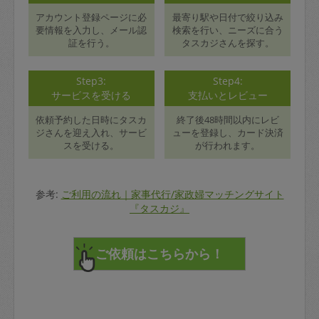
アカウント登録ページに必
最寄り駅や日付で絞り込み
要情報を入力し、メール認
検索を行い、ニーズに合う
証を行う。
タスカジさんを探す。
Step3:
Step4:
サービスを受ける
支払いとレビュー
依頼予約した日時にタスカ
終了後48時間以内にレビ
ジさんを迎え入れ、サービ
ューを登録し、カード決済
スを受ける。
が行われます。
参考:
ご利用の流れ｜家事代行/家政婦マッチングサイト
『タスカジ』