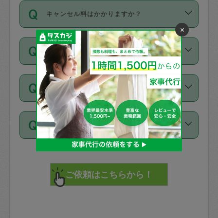
ご依頼は、現在を起点に3日後（72時間
濯、料理、作り置き、整理収納、買い物
のち、タスカジモニター宅にて３時間の
また外国人の方は英語しか話せない方、
キャンセル料はかかりますか？
以降）の日時から受付可能となっていま
です。作業中に物を壊したり、人にけが
現場トライアルを受け、合格したタスカ
日本語も話せる方など様々です。
×
す。
をさせたりした場合が対象で、補償金額
ジさんが活動されています。
キャンセル料には、以下の2種類がありま
ただし、72時間を切った直前の日程では
は対物1000万円、対人1億円が上限で
バックグラウンドや得意分野はプロフィ
お試し利用はできますか？
す。
タスカジさんへ「募集」をかけることが
す。
※テストセンターの講評は１件目のレビュ
ールに記載していますので、各自の得意
可能です。
ーとして記載されていますので依頼の際
分野を見極めて、目的に合わせてお仕事
「お試し利用」というメニューはありま
万が一損害が発生した場合は、その場の
に参考にしてください。
を依頼してください。
不在の場合にもお願いできますか？
せんが、「一回のみ」依頼を活用するこ
1. 直前キャンセル（定期、スポット契約
写真を撮り、
参考
：
【詳細】タスカジさんの登録に際
とによって、気に入ったタスカジさんを
共通）
タスカジサポートセンターまでご連絡く
して面接や教育は実施していますか？
不在の場合の作業はタスカジさんの同意
見つけることができます。
・タスカジさんのお仕事開始予定時間前
ださい。
注意しなくてはいけない点はありますか？
が必要です。数回の依頼ののち、タスカ
72時間を超える※と、以下のキャンセル
詳細FAQ：
損害賠償保険について教えて
ジさんと依頼者の間で十分な信頼関係が
まず、条件の合う気になるタスカジさ
料が発生します。
ください。
貴重品は紛失の際トラブルの元となるの
できたのち、タスカジさんに依頼してみ
ん、２・３人に「スポット」依頼をして
で、必ず鍵のかかるロッカーや金庫に入
てください。
みてください。
直前キャンセル料：
れて依頼者の責任の元管理するよう心掛
不在時に部屋に入るためにタスカジさん
その後、一番気に入ったタスカジさんに
72時間前〜24時間前＝依頼料金の50%
けてください。
に鍵を預ける必要がありますが、タスカ
「定期（毎週・隔週）」依頼をしてくだ
24時間前～1時間前＝依頼金額の100%
※パスポート、クレジットカード、銀行カ
ジさんが紛失した鍵によって二次的な損
さい。
1時間前〜実施時間＝依頼金額の100%＋
ード、5千円以上のアクセサリー、500円
害（たとえば、第三者の侵入など）が起
交通費全額