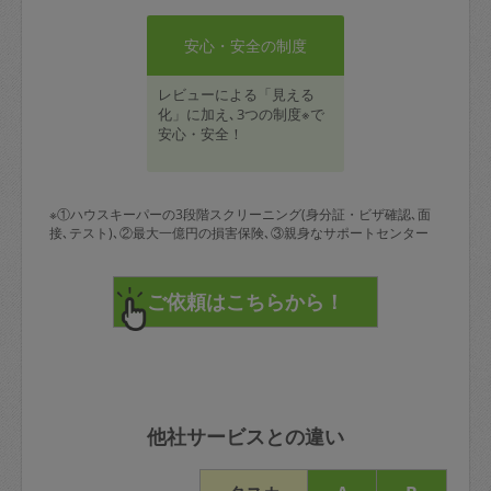
安心・安全の制度
レビューによる「見える
化」に加え､3つの制度※で
安心・安全！
※①ハウスキーパーの3段階スクリーニング(身分証・ビザ確認､面
接､テスト)､②最大一億円の損害保険､③親身なサポートセンター
他社サービスとの違い