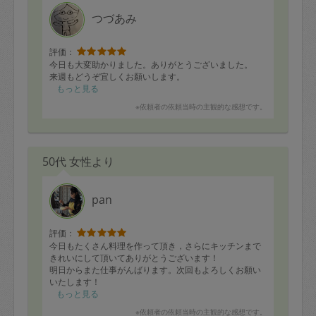
定期契約をキャンセルする場合、毎週定
つづあみ
期は月2回まで隔週定期は月1回までキャ
ンセル料は発生しません。それ以上はキ
評価：
今日も大変助かりました。ありがとうございました。
ャンセル料が発生します。
来週もどうぞ宜しくお願いします。
もっと見る
定期契約キャンセル料：
※依頼者の依頼当時の主観的な感想です。
・1回につき1,200円※
・詳細ルールは、
こちら
を参照くださ
50代 女性より
い。
※キャンセル料金の設定について：
pan
定期依頼1回（3時間）の金額とスポット
評価：
1回（3時間）依頼した場合の金額の差額
今日もたくさん料理を作って頂き，さらにキッチンまで
相当で料金設定されています。
きれいにして頂いてありがとうございます！
明日からまた仕事がんばります。次回もよろしくお願い
いたします！
もっと見る
※依頼者の依頼当時の主観的な感想です。