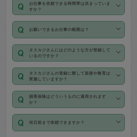
す。
丈夫です。
お仕事を依頼できる時間帯は決まっていま
料金のご請求と合わせてお支払いとなり
定期の最低利用回数は設けていない代わ
デビットカード・プリペイドカード（Vプ
すか？
ます。交通費の金額は「依頼の詳細」に
りに、一定数を超えたキャンセルは有償
リカ、au WALLETなど）
は支払にはご利
時間帯は3種類あります。いずれも１回あ
自動計算で表示されます。
でキャンセルすることが出来ます。
用いただけませんのでご注意ください。
お願いできるお仕事の範囲は？
たり３時間です。
銀行振込や現金払いも対応していませ
（例：毎週定期の場合は３回以上のキャ
ん。
掃除、整理収納、洗濯、買い物、料理、
・ＡＭ ９時～１２時
ンセルが有償（1200円、隔週定期の場合
なお、タスカジさんの交通費も、依頼料
タスカジさんにはどのような方が登録して
作り置きです。タスカジさんによってで
・ＰＭ １３時～１６時
いるのですか？
は２回以上のキャンセルが有償（1200
金のご請求と合わせてお支払いとなりま
きる仕事の範囲が異なりますので、依頼
・夜 １８時～２１時
円））
す。交通費の金額は「依頼の詳細」に自
主婦として長年の家事経験をお持ちの
する前にタスカジさんのプロフィールで
動計算で表示されます。
タスカジさんの登録に際して面接や教育は
方、栄養士・調理師といった資格者で保
確認してください。
開始時間を２時間前後変更することが可
実施していますか？
育園や学校の給食やレストランで料理関
基本的に、高所での作業や危険作業、屋
能です。依頼送信後、個別にタスカジさ
応募の際に、各自事務局との面接と説明
係の専門職に従事されていた方、日本で
外での作業は対象外です。
んにメッセージを送り調整してくださ
損害保険はどういうものに適用されます
を行っています。その後、身分証明書の
すでにハウスキーパーや英語の先生とし
か？
い。ただし、２時間を越えての調整はで
写真提出をしていただいています。外国
てお仕事をしているフィリピン出身の
きません。
依頼者とタスカジさんとの間でタスカジ
人の場合は在留カードで労働許可状況を
方、海外からの留学生、家事が好きな会
万が一、依頼した時間帯と作業時間が１
何日前まで依頼できますか？
を通して成立した作業時間内での作業に
確認しています。タスカジさんトレーニ
社員など様々なバックグラウンドの方が
時間も被らない場合、損害保険の対象外
適用されます。作業範囲は、掃除、洗
ング動画を使ったセルフトレーニングの
登録しています。
となりますので、ご注意ください。