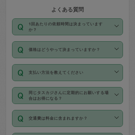
よくある質問
1回あたりの依頼時間は決まっています
か？
依頼1回につき3時間固定です。3時間を
価格はどうやって決まっていますか？
超えて依頼したい場合は、延長機能をご
利用ください。機能をご利用いただくに
11種類の価格帯の中からタスカジさん自
は、タスカジさんに事前に相談し、合意
支払い方法を教えてください
身が価格を選んで設定しています。
の上事前申請することが必要です。な
タスカジさんの価格設定には最初は制限
お、3時間を下回っても、値引き等はござ
お支払方法はクレジットカード（Visa／
があり、レビュー件数、レビューの平均
いません。
同じタスカジさんに定期的にお願いする場
Master／JCB／AMERICAN EXPRESS／
値、などで除々に設定可能な最高額が上
合はお得になる？
Diners Club）のみとなります。
がっていく仕組みになっています。
依頼には「スポット」と「定期（毎週｜
カード情報のご登録は、依頼リクエスト
交通費は料金に含まれますか？
隔週）」があり、「定期」の依頼は「ス
を行う際にご入力ください。プロフィー
ポット」よりお得な料金でご利用できま
ル登録時にはご入力いただかなくても大
交通費は依頼料金とは別途発生し、依頼