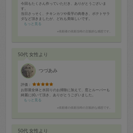
今回もたくさん作っていただき、ありがとうございま
す。
当日さっそく、チキンカツや長芋の肉巻き、ポテトサラ
ダなど頂きましたが、どれも美味しいです。
余った材料も副菜用にさっと作っていただけるので、無
もっと見る
駄にすることなくありがたいです。
※依頼者の依頼当時の主観的な感想です。
また、よろしくお願い致します。
50代 女性より
つづあみ
評価：
お部屋全体と水回りのお掃除に加えて、窓とルーバーも
綺麗に拭いて頂き、ありがとうございました。
もっと見る
※依頼者の依頼当時の主観的な感想です。
50代 女性より