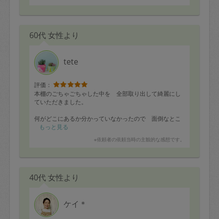
60代 女性より
tete
評価：
本棚のごちゃごちゃした中を 全部取り出して綺麗にし
ていただきました。
何がどこにあるか分かっていなかったので 面倒なとこ
ろを取り組んでいただき助かりました。
もっと見る
※依頼者の依頼当時の主観的な感想です。
本当にありがとうございました。
またよろしくお願い致します。
40代 女性より
ケイ＊