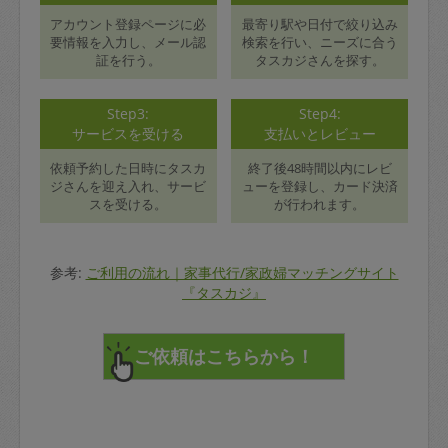
アカウント登録ページに必
最寄り駅や日付で絞り込み
要情報を入力し、メール認
検索を行い、ニーズに合う
証を行う。
タスカジさんを探す。
Step3:
Step4:
サービスを受ける
支払いとレビュー
依頼予約した日時にタスカ
終了後48時間以内にレビ
ジさんを迎え入れ、サービ
ューを登録し、カード決済
スを受ける。
が行われます。
参考:
ご利用の流れ｜家事代行/家政婦マッチングサイト
『タスカジ』