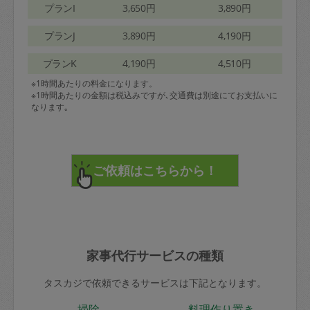
プランI
3,650円
3,890円
プランJ
3,890円
4,190円
プランK
4,190円
4,510円
※1時間あたりの料金になります。
※1時間あたりの金額は税込みですが､交通費は別途にてお支払いに
なります｡
家事代行サービスの種類
タスカジで依頼できるサービスは下記となります。
掃除
料理作り置き