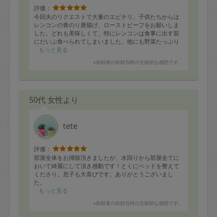
評価：
今回夫のリクエストで大量のエビチリ、子供たちからは
レンコンの青のり唐揚げ、ローストビーフをお願いしま
した。どれも美味しくて、特にレンコンは食事に出す前
にだいぶ食べられてしまいました。他にも野菜たっぷり
のおかずをたくさん作ってくださりありがとうございま
もっと見る
した！
※依頼者の依頼当時の主観的な感想です。
来週もよろしくお願いします。
50代 女性より
tete
評価：
部屋全体をお掃除頂きましたが、水回りから部屋全てに
おいて綺麗にして頂き感動です！とくにベッドを整えて
くださり、息子も大喜びです。ありがとうございまし
た。
もっと見る
※依頼者の依頼当時の主観的な感想です。