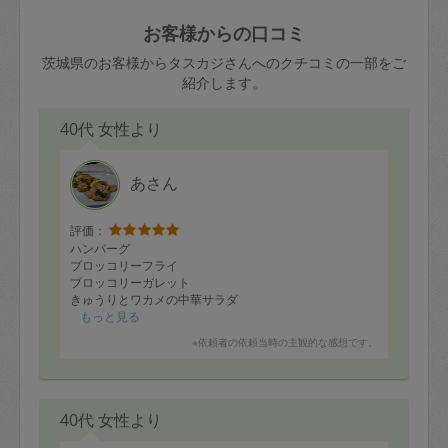
玉、など
きた場合は損害保険の対象外となるので
依頼者不在による当日キャンセル＝依頼
お客様からの口コミ
ご注意ください。
金額の100%＋交通費全額
茨城県のお客様からタスカジさんへのクチコミの一部をご
あわせてこちらも参照ください
：
初めて
紹介します。
利用します。注意しなくてはいけない点
※例：依頼日時／土曜日午前9時開始の場
はありますか？
40代 女性より
合、水曜日午前9時以降はキャンセル料が
発生
水曜日9時〜金曜日9時まで＝依頼料金の
あさん
50%
評価：
金曜日9時～土曜日8時まで＝依頼金額の
ハンバーグ
100%
ブロッコリーフライ
ブロッコリーガレット
土曜日8時〜実施時間＝依頼金額の100%
きゅうりとワカメの中華サラダ
＋交通費全額
トマトマリネ
もっと見る
きんぴら
依頼者不在による当日キャンセル＝依頼
※依頼者の依頼当時の主観的な感想です。
ケチャップライス
金額の100%＋交通費全額
しゅうまい
いつもありがとうございます。次回もよろしくお願いし
40代 女性より
ます。
2. 定期契約キャンセル（定期契約のみ）