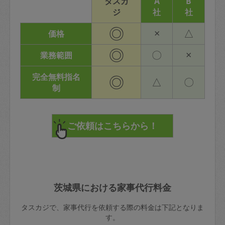
タスカ
A
B
ジ
社
社
◎
×
△
価格
◎
〇
×
業務範囲
完全無料指名
◎
△
〇
制
茨城県における家事代行料金
タスカジで、家事代行を依頼する際の料金は下記となりま
す。