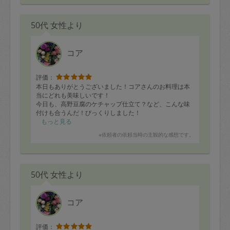
50代 女性より
コア
評価：
本日もありがとうございました！コアさんのお料理は本
当にどれも美味しいです！
今日も、高野豆腐のケチャップ仕立て？など、こんな味
付けも合うんだ！びっくりしました！
和食から、中華、洋食まで幅広くレパートリーをお持ち
もっと見る
で、食材がどんなふうにお料理されるのかが
※依頼者の依頼当時の主観的な感想です。
いつも楽しみで仕方がありません❤️
また来月もよろしくお願いいたします！
50代 女性より
コア
評価：