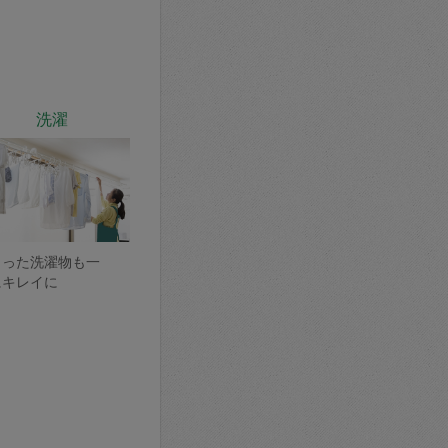
洗濯
まった洗濯物も一
にキレイに