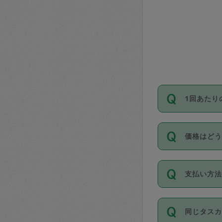
1回あたり
依頼1回に
価格はど
い。機能
が必要です
11種類の
支払い方
タスカジ
除々に設
お支払方法は
同じタス
Club）