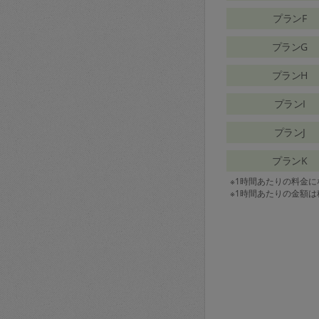
プランF
プランG
プランH
プランI
プランJ
プランK
※1時間あたりの料金
※1時間あたりの金額