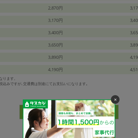
2,870円
3,1
3,170円
3,4
3,400円
3,6
3,650円
3,8
3,890円
4,1
4,190円
4,5
になります。
は税込みですが､交通費は別途にてお支払いになります｡
×