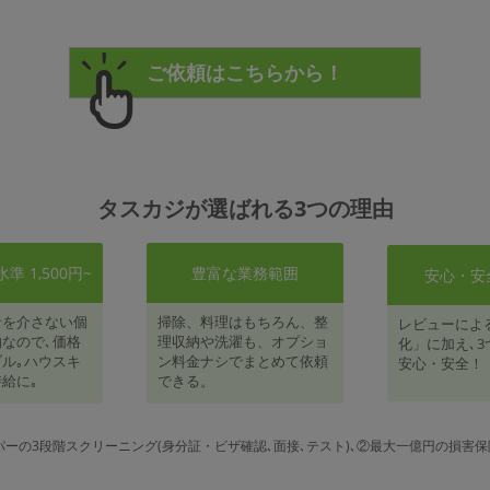
タスカジが選ばれる3つの理由
 1,500円~
豊富な業務範囲
安心・安
者を介さない個
掃除、料理はもちろん、整
レビューによ
なので､価格
理収納や洗濯も、オプショ
化」に加え､3
ル｡ハウスキ
ン料金ナシでまとめて依頼
安心・安全！
給に｡
できる。
パーの3段階スクリーニング(身分証・ビザ確認､面接､テスト)､②最大一億円の損害保