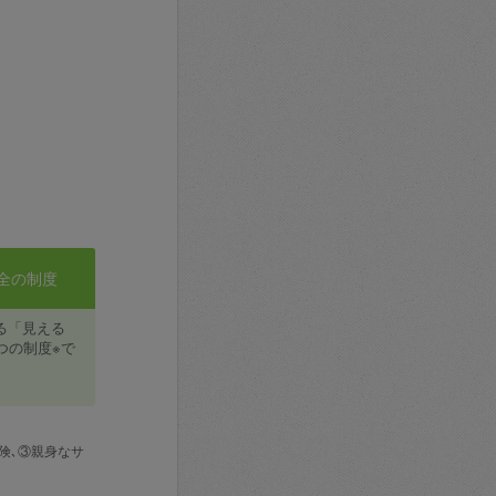
全の制度
る「見える
つの制度※で
険､③親身なサ