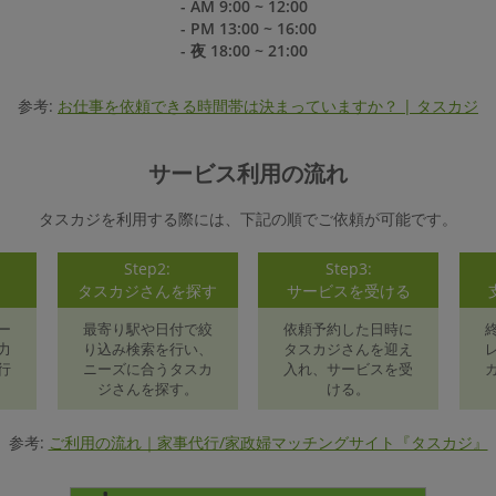
- AM 9:00 ~ 12:00
- PM 13:00 ~ 16:00
- 夜 18:00 ~ 21:00
参考:
お仕事を依頼できる時間帯は決まっていますか？ | タスカジ
サービス利用の流れ
タスカジを利用する際には、下記の順でご依頼が可能です。
Step2:
Step3:
録
タスカジさんを探す
サービスを受ける
ー
最寄り駅や日付で絞
依頼予約した日時に
力
り込み検索を行い、
タスカジさんを迎え
行
ニーズに合うタスカ
入れ、サービスを受
ジさんを探す。
ける。
参考:
ご利用の流れ｜家事代行/家政婦マッチングサイト『タスカジ』