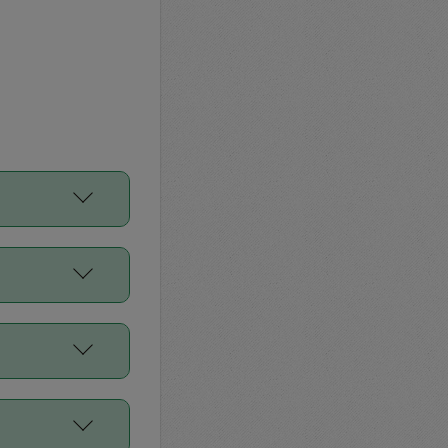
をご利用くださ
前申請すること
平均値、などで
／Diners