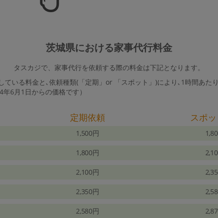
茨城県における家事代行料金
タスカジで、家事代行を依頼する際の料金は下記となります。
ている料金と､依頼種類(「定期」or 「スポット」)により､1時間あた
24年6月1日からの価格です）
定期依頼
スポッ
1,500円
1,8
1,800円
2,1
2,100円
2,3
2,350円
2,5
2,580円
2,8