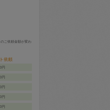
りのご依頼金額が変わ
ト依頼
00円
00円
50円
80円
70円