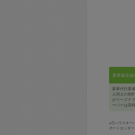
業界最安値水準
家事代行業
人同士の契約
がリーズナブ
ーパーは高時
※①ハウスキー
ポートセンター