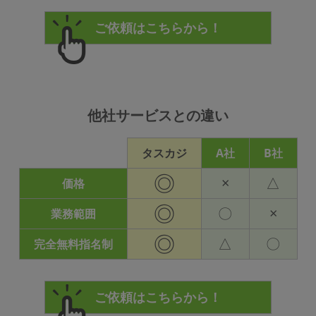
他社サービスとの違い
タスカジ
A社
B社
◎
×
△
価格
◎
〇
×
業務範囲
◎
△
〇
完全無料指名制