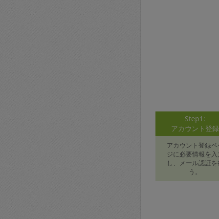
Step1:
アカウント登
アカウント登録ペ
ジに必要情報を入
し、メール認証を
う。