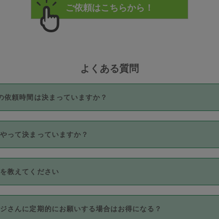
よくある質問
の依頼時間は決まっていますか？
つき3時間固定です。3時間を超えて依頼したい場合は、延長機能
うやって決まっていますか？
をご利用いただくには、タスカジさんに事前に相談し、合意の上事
。なお、3時間を下回っても、値引き等はございません。
価格帯の中からタスカジさん自身が価格を選んで設定しています。
法を教えてください
さんの価格設定には最初は制限があり、レビュー件数、レビューの
定可能な最高額が上がっていく仕組みになっています。
クレジットカード（Visa／Master／JCB／AMERICAN EXPRESS
カジさんに定期的にお願いする場合はお得になる？
のみとなります。