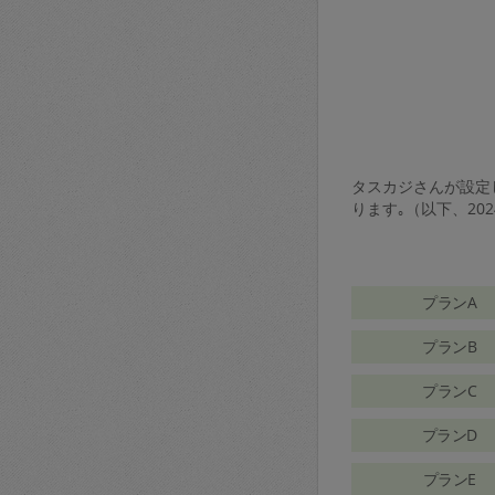
タスカジさんが設定し
ります｡（以下、20
プランA
プランB
プランC
プランD
プランE