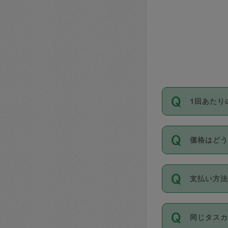
1回あたり
依頼1回に
価格はど
い。機能
が必要です
11種類の
支払い方
タスカジ
除々に設
お支払方法は
同じタス
Club）