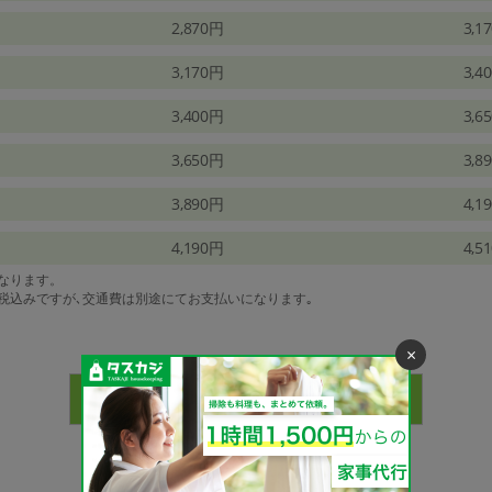
2,870円
3,1
3,170円
3,4
3,400円
3,6
3,650円
3,8
3,890円
4,1
4,190円
4,5
になります。
は税込みですが､交通費は別途にてお支払いになります｡
×