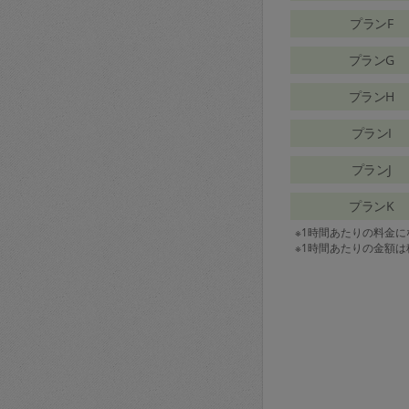
プランF
プランG
プランH
プランI
プランJ
プランK
※1時間あたりの料金
※1時間あたりの金額