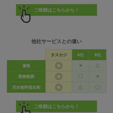
他社サービスとの違い
タスカジ
A社
B社
◎
×
△
価格
◎
〇
×
業務範囲
◎
△
〇
完全無料指名制