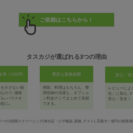
タスカジが選ばれる3つの理由
 1,500円~
豊富な業務範囲
安心・安
者を介さない個
掃除、料理はもちろん、整
レビューによ
なので､価格
理収納や洗濯も、オプショ
化」に加え､3
ル｡ハウスキ
ン料金ナシでまとめて依頼
安心・安全！
給に｡
できる。
パーの3段階スクリーニング(身分証・ビザ確認､面接､テスト)､②最大一億円の損害保