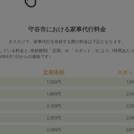
守谷市における家事代行料金
タスカジで、家事代行を依頼する際の料金は下記となります。
ている料金と､依頼種類(「定期」or 「スポット」)により､1時間あた
24年6月1日からの価格です）
定期依頼
スポッ
1,500円
1,8
1,800円
2,1
2,100円
2,3
2,350円
2,5
2,580円
2,8