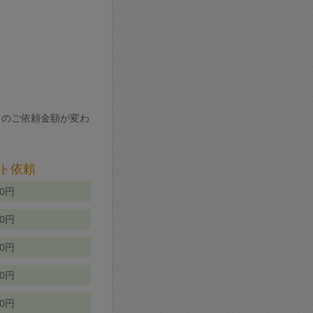
りのご依頼金額が変わ
ト依頼
00円
00円
50円
80円
70円