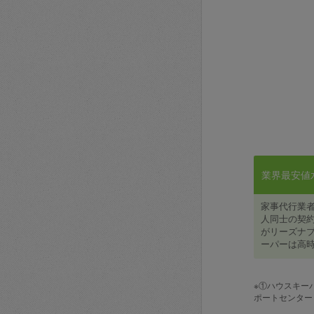
業界最安値水準
家事代行業
人同士の契約
がリーズナブ
ーパーは高時
※①ハウスキー
ポートセンター