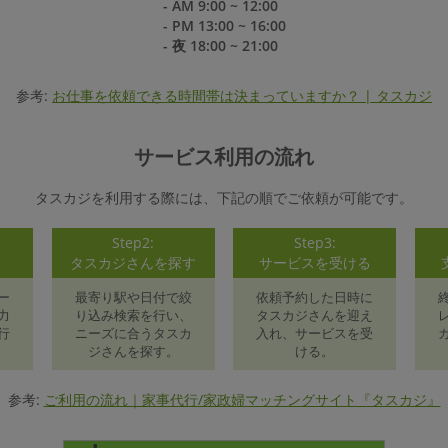
- AM 9:00 ~ 12:00
- PM 13:00 ~ 16:00
- 夜 18:00 ~ 21:00
参考:
お仕事を依頼できる時間帯は決まっていますか？ | タスカジ
サービス利用の流れ
タスカジを利用する際には、下記の順でご依頼が可能です。
Step2:
Step3:
録
タスカジさんを探す
サービスを受ける
ー
最寄り駅や日付で絞
依頼予約した日時に
力
り込み検索を行い、
タスカジさんを迎え
行
ニーズに合うタスカ
入れ、サービスを受
ジさんを探す。
ける。
参考:
ご利用の流れ｜家事代行/家政婦マッチングサイト『タスカジ』