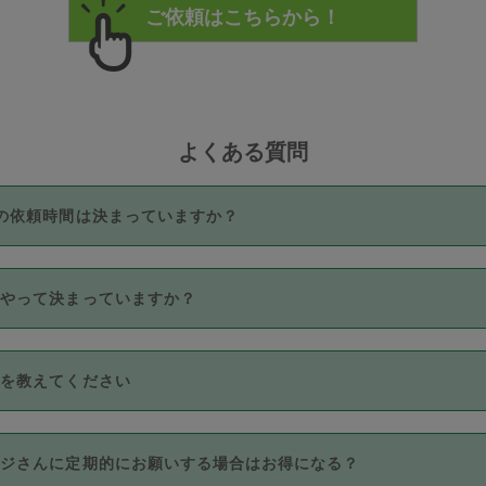
よくある質問
の依頼時間は決まっていますか？
つき3時間固定です。3時間を超えて依頼したい場合は、延長機能
うやって決まっていますか？
をご利用いただくには、タスカジさんに事前に相談し、合意の上事
。なお、3時間を下回っても、値引き等はございません。
価格帯の中からタスカジさん自身が価格を選んで設定しています。
法を教えてください
さんの価格設定には最初は制限があり、レビュー件数、レビューの
定可能な最高額が上がっていく仕組みになっています。
クレジットカード（Visa／Master／JCB／AMERICAN EXPRESS
カジさんに定期的にお願いする場合はお得になる？
のみとなります。