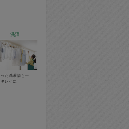
洗濯
まった洗濯物も一
にキレイに