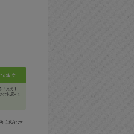
全の制度
る「見える
つの制度※で
険､③親身なサ