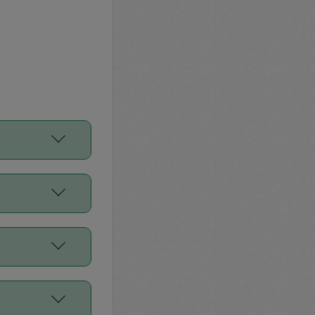
をご利用くださ
前申請すること
平均値、などで
／Diners