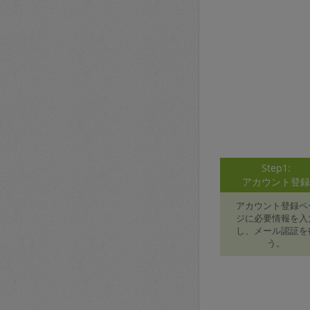
Step1:
アカウント登
アカウント登録ペ
ジに必要情報を入
し、メール認証を
う。