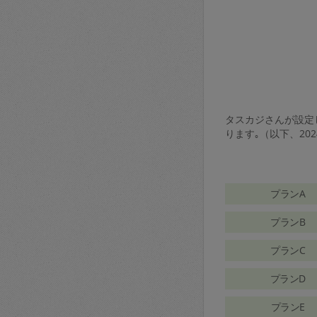
タスカジさんが設定し
ります｡（以下、20
プランA
プランB
プランC
プランD
プランE