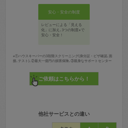
安心・安全の制度
レビューによる「見える
化」に加え､3つの制度※で
安心・安全！
※①ハウスキーパーの3段階スクリーニング(身分証・ビザ確認､面
接､テスト)､②最大一億円の損害保険､③親身なサポートセンター
他社サービスとの違い