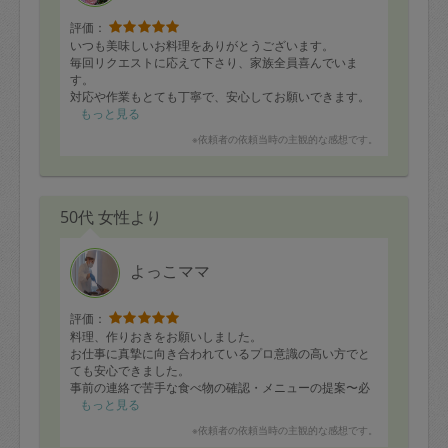
在庫になっていたサバ缶やトマト缶も有効活用いただ
き、
評価：
野菜たっぷりのメニューに仕上げてくださいました。
いつも美味しいお料理をありがとうございます。
来ていただく度に冷蔵庫と在庫の引き出しがスッキリし
毎回リクエストに応えて下さり、家族全員喜んでいま
ます。
す。
対応や作業もとても丁寧で、安心してお願いできます。
豆腐ナゲットはこどもたちに好評でおかわりしていまし
もっと見る
た。
またお願いします。
※依頼者の依頼当時の主観的な感想です。
蒸しパンもかぼちゃのモチモチ感が美味しかったです。
またよろしくお願いします。
50代 女性より
よっこママ
評価：
料理、作りおきをお願いしました。
お仕事に真摯に向き合われているプロ意識の高い方でと
ても安心できました。
事前の連絡で苦手な食べ物の確認・メニューの提案〜必
要な食材リストまで送っていただき、当日は手際よく9品
もっと見る
のお料理を作り片付けや掃除までしっかりしてください
※依頼者の依頼当時の主観的な感想です。
ました。