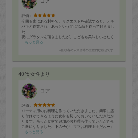
コア
評価：
今回も家にある材料で、リクエストを確認すると、テキ
パキと作業され、あっという間に15品も作って頂きまし
た。
夜にグラタンを頂きましたが、こどもも美味しいとたく
さん食べていました。
もっと見る
またどうぞよろしくお願い致します！
※依頼者の依頼当時の主観的な感想です。
40代 女性より
コア
評価：
パーティ用のお料理を作っていただきました。簡単に盛
り付けができるように食材も切っておいていただき助か
ります。余った食材で追加のお料理も作っていただき夜
ご飯になりました。下の子が「ママお料理上手だねー」
と言ってくれたのですがお礼を言った後「コアさんあり
もっと見る
がとうございますー！」と言ったら大笑いしていまし