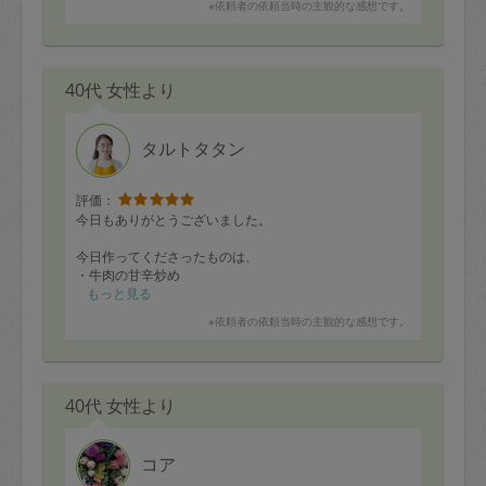
※依頼者の依頼当時の主観的な感想です。
た。多分意味は分かっていないかと^^;いつも本当に美味
しいお料理を作っていただき感謝です。またよろしくお
願いいたします。ローストビーフの味見分＆ソース絶品
でした。明日が楽しみです。
40代 女性より
タルトタタン
評価：
今日もありがとうございました。
今日作ってくださったものは、
・牛肉の甘辛炒め
・鯖トマトカレー
もっと見る
・鱈とじゃがいものグラタン
※依頼者の依頼当時の主観的な感想です。
・キッシュ
・豆腐ナゲット
・かぼちゃの煮物
・ミニトマトとブロッコリーのサラダ
40代 女性より
・かぼちゃ蒸しパン
・手羽元の焼き物（冷凍セット）
・鶏ささみ肉の塩麹漬け（冷凍セット）
です。
コア