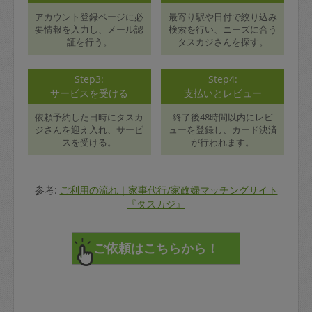
アカウント登録ページに必
最寄り駅や日付で絞り込み
要情報を入力し、メール認
検索を行い、ニーズに合う
証を行う。
タスカジさんを探す。
Step3:
Step4:
サービスを受ける
支払いとレビュー
依頼予約した日時にタスカ
終了後48時間以内にレビ
ジさんを迎え入れ、サービ
ューを登録し、カード決済
スを受ける。
が行われます。
参考:
ご利用の流れ｜家事代行/家政婦マッチングサイト
『タスカジ』