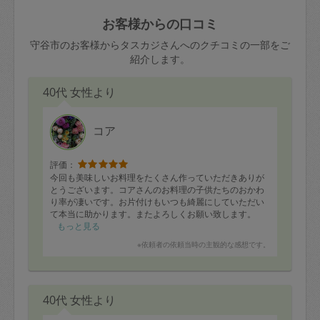
玉、など
きた場合は損害保険の対象外となるので
依頼者不在による当日キャンセル＝依頼
お客様からの口コミ
ご注意ください。
金額の100%＋交通費全額
守谷市のお客様からタスカジさんへのクチコミの一部をご
あわせてこちらも参照ください
：
初めて
紹介します。
利用します。注意しなくてはいけない点
※例：依頼日時／土曜日午前9時開始の場
はありますか？
40代 女性より
合、水曜日午前9時以降はキャンセル料が
発生
水曜日9時〜金曜日9時まで＝依頼料金の
コア
50%
評価：
金曜日9時～土曜日8時まで＝依頼金額の
今回も美味しいお料理をたくさん作っていただきありが
100%
とうございます。コアさんのお料理の子供たちのおかわ
り率が凄いです。お片付けもいつも綺麗にしていただい
土曜日8時〜実施時間＝依頼金額の100%
て本当に助かります。またよろしくお願い致します。
＋交通費全額
もっと見る
依頼者不在による当日キャンセル＝依頼
※依頼者の依頼当時の主観的な感想です。
金額の100%＋交通費全額
40代 女性より
2. 定期契約キャンセル（定期契約のみ）