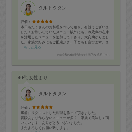
定期契約をキャンセルする場合、毎週定
タルトタタン
期は月2回まで隔週定期は月1回までキャ
ンセル料は発生しません。それ以上はキ
評価：
本日もたくさんのお料理を作って頂き、有難うございま
ャンセル料が発生します。
した！お願いしていたメニュー以外にも、冷蔵庫の在庫
を活用したメニューを追加して下さり、大変助かりまし
た。家族の好みにもご配慮頂き、子どもも喜びます。ま
定期契約キャンセル料：
た宜しくお願いいたします。
もっと見る
・1回につき1,200円※
※依頼者の依頼当時の主観的な感想です。
・詳細ルールは、
こちら
を参照くださ
い。
40代 女性より
※キャンセル料金の設定について：
定期依頼1回（3時間）の金額とスポット
タルトタタン
1回（3時間）依頼した場合の金額の差額
相当で料金設定されています。
評価：
事前にリクエストした料理を作って頂きました。
普段あまり作らないメニューが多く、家族で美味しく頂
いています。ありがとうございました。
またよろしくお願い致します。