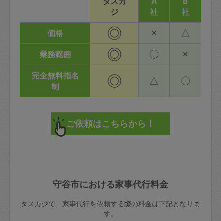
タスカ
A
B
ジ
社
社
◎
×
△
価格
◎
〇
×
業務範囲
完全無料指名
◎
△
〇
制
守谷市における家事代行料金
タスカジで、家事代行を依頼する際の料金は下記となりま
す。