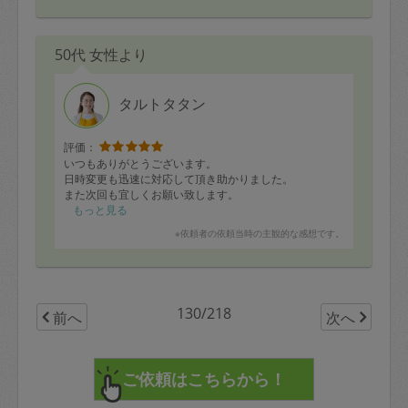
帰り際には作っていただいたお料理のアレンジ方法など
丁寧に書かれたお手紙までいただきました。本当にあり
がとうございました。
50代 女性より
またぜひお願いしたいと思っています。
タルトタタン
評価：
いつもありがとうございます。
日時変更も迅速に対応して頂き助かりました。
また次回も宜しくお願い致します。
もっと見る
※依頼者の依頼当時の主観的な感想です。
130/218
前へ
次へ