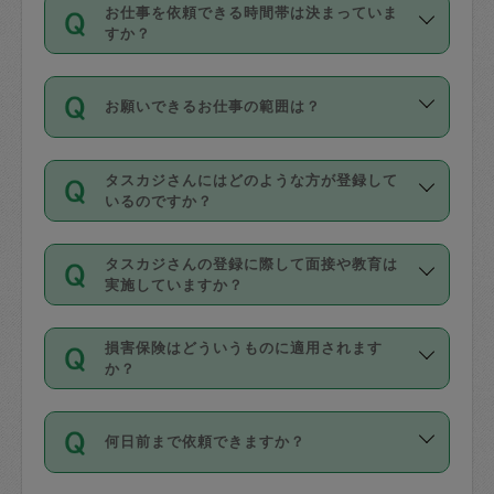
す。
丈夫です。
お仕事を依頼できる時間帯は決まっていま
料金のご請求と合わせてお支払いとなり
定期の最低利用回数は設けていない代わ
デビットカード・プリペイドカード（Vプ
すか？
ます。交通費の金額は「依頼の詳細」に
りに、一定数を超えたキャンセルは有償
リカ、au WALLETなど）
は支払にはご利
時間帯は3種類あります。いずれも１回あ
自動計算で表示されます。
でキャンセルすることが出来ます。
用いただけませんのでご注意ください。
お願いできるお仕事の範囲は？
たり３時間です。
銀行振込や現金払いも対応していませ
（例：毎週定期の場合は３回以上のキャ
ん。
掃除、整理収納、洗濯、買い物、料理、
・ＡＭ ９時～１２時
ンセルが有償（1200円、隔週定期の場合
なお、タスカジさんの交通費も、依頼料
タスカジさんにはどのような方が登録して
作り置きです。タスカジさんによってで
・ＰＭ １３時～１６時
いるのですか？
は２回以上のキャンセルが有償（1200
金のご請求と合わせてお支払いとなりま
きる仕事の範囲が異なりますので、依頼
・夜 １８時～２１時
円））
す。交通費の金額は「依頼の詳細」に自
主婦として長年の家事経験をお持ちの
する前にタスカジさんのプロフィールで
動計算で表示されます。
タスカジさんの登録に際して面接や教育は
方、栄養士・調理師といった資格者で保
確認してください。
開始時間を２時間前後変更することが可
実施していますか？
育園や学校の給食やレストランで料理関
基本的に、高所での作業や危険作業、屋
能です。依頼送信後、個別にタスカジさ
応募の際に、各自事務局との面接と説明
係の専門職に従事されていた方、日本で
外での作業は対象外です。
んにメッセージを送り調整してくださ
損害保険はどういうものに適用されます
を行っています。その後、身分証明書の
すでにハウスキーパーや英語の先生とし
か？
い。ただし、２時間を越えての調整はで
写真提出をしていただいています。外国
てお仕事をしているフィリピン出身の
きません。
依頼者とタスカジさんとの間でタスカジ
人の場合は在留カードで労働許可状況を
方、海外からの留学生、家事が好きな会
万が一、依頼した時間帯と作業時間が１
何日前まで依頼できますか？
を通して成立した作業時間内での作業に
確認しています。タスカジさんトレーニ
社員など様々なバックグラウンドの方が
時間も被らない場合、損害保険の対象外
適用されます。作業範囲は、掃除、洗
ング動画を使ったセルフトレーニングの
登録しています。
となりますので、ご注意ください。