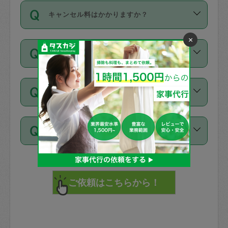
ご依頼は、現在を起点に3日後（72時間
濯、料理、作り置き、整理収納、買い物
のち、タスカジモニター宅にて３時間の
また外国人の方は英語しか話せない方、
キャンセル料はかかりますか？
以降）の日時から受付可能となっていま
です。作業中に物を壊したり、人にけが
現場トライアルを受け、合格したタスカ
日本語も話せる方など様々です。
す。
をさせたりした場合が対象で、補償金額
ジさんが活動されています。
×
キャンセル料には、以下の2種類がありま
ただし、72時間を切った直前の日程では
は対物1000万円、対人1億円が上限で
バックグラウンドや得意分野はプロフィ
お試し利用はできますか？
す。
タスカジさんへ「募集」をかけることが
す。
※テストセンターの講評は１件目のレビュ
ールに記載していますので、各自の得意
可能です。
ーとして記載されていますので依頼の際
分野を見極めて、目的に合わせてお仕事
「お試し利用」というメニューはありま
万が一損害が発生した場合は、その場の
に参考にしてください。
を依頼してください。
不在の場合にもお願いできますか？
せんが、「一回のみ」依頼を活用するこ
1. 直前キャンセル（定期、スポット契約
写真を撮り、
参考
：
【詳細】タスカジさんの登録に際
とによって、気に入ったタスカジさんを
共通）
タスカジサポートセンターまでご連絡く
して面接や教育は実施していますか？
不在の場合の作業はタスカジさんの同意
見つけることができます。
・タスカジさんのお仕事開始予定時間前
ださい。
注意しなくてはいけない点はありますか？
が必要です。数回の依頼ののち、タスカ
72時間を超える※と、以下のキャンセル
詳細FAQ：
損害賠償保険について教えて
ジさんと依頼者の間で十分な信頼関係が
まず、条件の合う気になるタスカジさ
料が発生します。
ください。
貴重品は紛失の際トラブルの元となるの
できたのち、タスカジさんに依頼してみ
ん、２・３人に「スポット」依頼をして
で、必ず鍵のかかるロッカーや金庫に入
てください。
みてください。
直前キャンセル料：
れて依頼者の責任の元管理するよう心掛
不在時に部屋に入るためにタスカジさん
その後、一番気に入ったタスカジさんに
72時間前〜24時間前＝依頼料金の50%
けてください。
に鍵を預ける必要がありますが、タスカ
「定期（毎週・隔週）」依頼をしてくだ
24時間前～1時間前＝依頼金額の100%
※パスポート、クレジットカード、銀行カ
ジさんが紛失した鍵によって二次的な損
さい。
1時間前〜実施時間＝依頼金額の100%＋
ード、5千円以上のアクセサリー、500円
害（たとえば、第三者の侵入など）が起
交通費全額