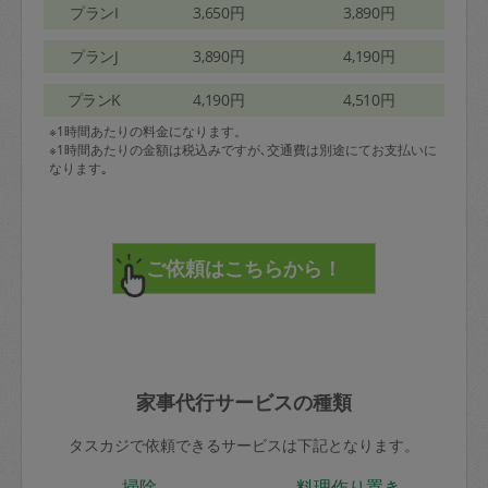
プランI
3,650円
3,890円
プランJ
3,890円
4,190円
プランK
4,190円
4,510円
※1時間あたりの料金になります。
※1時間あたりの金額は税込みですが､交通費は別途にてお支払いに
なります｡
家事代行サービスの種類
タスカジで依頼できるサービスは下記となります。
掃除
料理作り置き