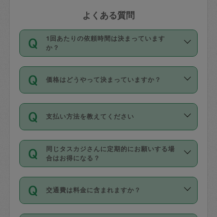
よくある質問
1回あたりの依頼時間は決まっています
か？
依頼1回につき3時間固定です。3時間を
価格はどうやって決まっていますか？
超えて依頼したい場合は、延長機能をご
利用ください。機能をご利用いただくに
11種類の価格帯の中からタスカジさん自
は、タスカジさんに事前に相談し、合意
支払い方法を教えてください
身が価格を選んで設定しています。
の上事前申請することが必要です。な
タスカジさんの価格設定には最初は制限
お、3時間を下回っても、値引き等はござ
お支払方法はクレジットカード（Visa／
があり、レビュー件数、レビューの平均
いません。
同じタスカジさんに定期的にお願いする場
Master／JCB／AMERICAN EXPRESS／
値、などで除々に設定可能な最高額が上
合はお得になる？
Diners Club）のみとなります。
がっていく仕組みになっています。
依頼には「スポット」と「定期（毎週｜
カード情報のご登録は、依頼リクエスト
交通費は料金に含まれますか？
隔週）」があり、「定期」の依頼は「ス
を行う際にご入力ください。プロフィー
ポット」よりお得な料金でご利用できま
ル登録時にはご入力いただかなくても大
交通費は依頼料金とは別途発生し、依頼