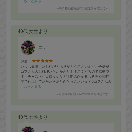
もっと見る
※依頼者の依頼当時の主観的な感想です。
40代 女性より
コア
評価：
いつも美味しいお料理をありがとうございます。子供が
コアさんのお料理だとおかわりをすごくするので感動で
す！チーズ入りコロッケなど手間のかかるお料理を短時
間で仕上げていただきありがとうございます♪コアさんの
揚げ物、子供にいつも大好評です。
もっと見る
鶏肉とネギの梅和えなど大人向けのお料理も同時に作っ
※依頼者の依頼当時の主観的な感想です。
ていただき感謝です。また宜しくお願い致します。（写
真の他に野菜たくさんのシチューも作っていただきまし
た💕）
40代 女性より