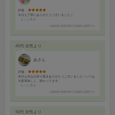
定期契約をキャンセルする場合、毎週定
評価：
期は月2回まで隔週定期は月1回までキャ
今日も丁寧にありがとうございました！
ンセル料は発生しません。それ以上はキ
もっと見る
ャンセル料が発生します。
※依頼者の依頼当時の主観的な感想です。
定期契約キャンセル料：
・1回につき1,200円※
40代 女性より
・詳細ルールは、
こちら
を参照くださ
い。
あさん
※キャンセル料金の設定について：
評価：
本日も沢山の作り置きありがとうございました！いつも
定期依頼1回（3時間）の金額とスポット
大変美味しく、助かってます。
1回（3時間）依頼した場合の金額の差額
もっと見る
相当で料金設定されています。
※依頼者の依頼当時の主観的な感想です。
50代 女性より