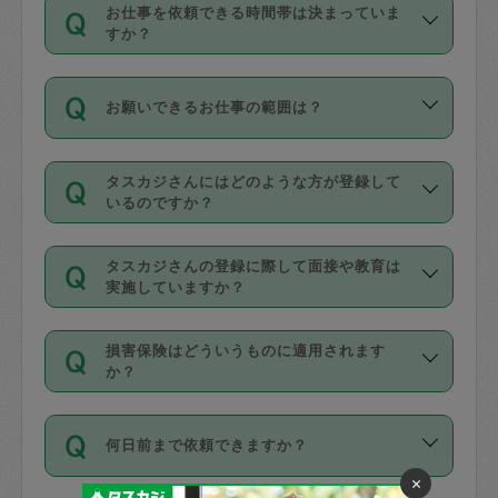
す。
丈夫です。
お仕事を依頼できる時間帯は決まっていま
料金のご請求と合わせてお支払いとなり
定期の最低利用回数は設けていない代わ
デビットカード・プリペイドカード（Vプ
すか？
ます。交通費の金額は「依頼の詳細」に
りに、一定数を超えたキャンセルは有償
リカ、au WALLETなど）
は支払にはご利
時間帯は3種類あります。いずれも１回あ
自動計算で表示されます。
でキャンセルすることが出来ます。
用いただけませんのでご注意ください。
お願いできるお仕事の範囲は？
たり３時間です。
銀行振込や現金払いも対応していませ
（例：毎週定期の場合は３回以上のキャ
ん。
掃除、整理収納、洗濯、買い物、料理、
・ＡＭ ９時～１２時
ンセルが有償（1200円、隔週定期の場合
なお、タスカジさんの交通費も、依頼料
タスカジさんにはどのような方が登録して
作り置きです。タスカジさんによってで
・ＰＭ １３時～１６時
いるのですか？
は２回以上のキャンセルが有償（1200
金のご請求と合わせてお支払いとなりま
きる仕事の範囲が異なりますので、依頼
・夜 １８時～２１時
円））
す。交通費の金額は「依頼の詳細」に自
主婦として長年の家事経験をお持ちの
する前にタスカジさんのプロフィールで
動計算で表示されます。
タスカジさんの登録に際して面接や教育は
方、栄養士・調理師といった資格者で保
確認してください。
開始時間を２時間前後変更することが可
実施していますか？
育園や学校の給食やレストランで料理関
基本的に、高所での作業や危険作業、屋
能です。依頼送信後、個別にタスカジさ
応募の際に、各自事務局との面接と説明
係の専門職に従事されていた方、日本で
外での作業は対象外です。
んにメッセージを送り調整してくださ
損害保険はどういうものに適用されます
を行っています。その後、身分証明書の
すでにハウスキーパーや英語の先生とし
か？
い。ただし、２時間を越えての調整はで
写真提出をしていただいています。外国
てお仕事をしているフィリピン出身の
きません。
依頼者とタスカジさんとの間でタスカジ
人の場合は在留カードで労働許可状況を
方、海外からの留学生、家事が好きな会
万が一、依頼した時間帯と作業時間が１
何日前まで依頼できますか？
を通して成立した作業時間内での作業に
確認しています。タスカジさんトレーニ
社員など様々なバックグラウンドの方が
時間も被らない場合、損害保険の対象外
適用されます。作業範囲は、掃除、洗
ング動画を使ったセルフトレーニングの
×
登録しています。
となりますので、ご注意ください。