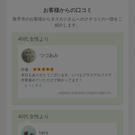
玉、など
きた場合は損害保険の対象外となるので
依頼者不在による当日キャンセル＝依頼
お客様からの口コミ
ご注意ください。
金額の100%＋交通費全額
取手市のお客様からタスカジさんへのクチコミの一部をご
あわせてこちらも参照ください
：
初めて
紹介します。
利用します。注意しなくてはいけない点
※例：依頼日時／土曜日午前9時開始の場
はありますか？
40代 女性より
合、水曜日午前9時以降はキャンセル料が
発生
水曜日9時〜金曜日9時まで＝依頼料金の
つづあみ
50%
評価：
金曜日9時～土曜日8時まで＝依頼金額の
本日もありがとうございます。いつもプラスアルファで
100%
作業進めていただけて助かってます！
もっと見る
土曜日8時〜実施時間＝依頼金額の100%
※依頼者の依頼当時の主観的な感想です。
＋交通費全額
依頼者不在による当日キャンセル＝依頼
金額の100%＋交通費全額
40代 女性より
tete
2. 定期契約キャンセル（定期契約のみ）