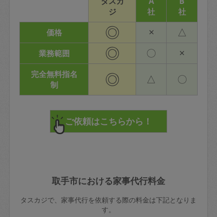
タスカ
A
B
ジ
社
社
◎
×
△
価格
◎
〇
×
業務範囲
完全無料指名
◎
△
〇
制
取手市における家事代行料金
タスカジで、家事代行を依頼する際の料金は下記となりま
す。