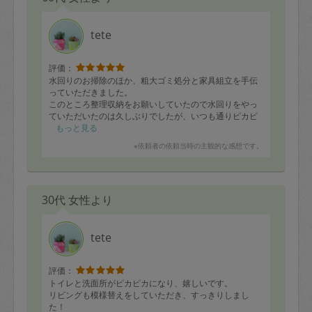
tete
評価：
水回りのお掃除のほか、粗大ゴミ処分と家具組立を手伝
っていただきました。
このところ整理収納をお願いしていたので水回りをやっ
ていただいたのは久しぶりでしたが、いつも通りピカピ
カに来ていただき、気持ち良いです。
もっと見る
暑い中、ありがとうございました。
※依頼者の依頼当時の主観的な感想です。
30代 女性より
tete
評価：
トイレと洗面所がピカピカになり、嬉しいです。
リビングも模様替えをしていただき、すっきりしまし
た！