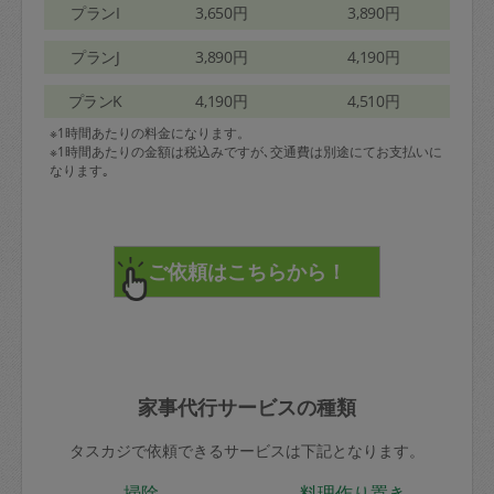
プランI
3,650円
3,890円
プランJ
3,890円
4,190円
プランK
4,190円
4,510円
※1時間あたりの料金になります。
※1時間あたりの金額は税込みですが､交通費は別途にてお支払いに
なります｡
家事代行サービスの種類
タスカジで依頼できるサービスは下記となります。
掃除
料理作り置き