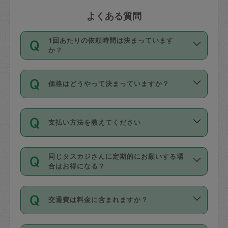
よくある質問
1回あたりの依頼時間は決まっています
か？
依頼1回につき3時間固定です。3時間を
価格はどうやって決まっていますか？
超えて依頼したい場合は、延長機能をご
利用ください。機能をご利用いただくに
11種類の価格帯の中からタスカジさん自
は、タスカジさんに事前に相談し、合意
支払い方法を教えてください
身が価格を選んで設定しています。
の上事前申請することが必要です。な
タスカジさんの価格設定には最初は制限
お、3時間を下回っても、値引き等はござ
お支払方法はクレジットカード（Visa／
があり、レビュー件数、レビューの平均
いません。
同じタスカジさんに定期的にお願いする場
Master／JCB／AMERICAN EXPRESS／
値、などで除々に設定可能な最高額が上
合はお得になる？
Diners Club）のみとなります。
がっていく仕組みになっています。
依頼には「スポット」と「定期（毎週｜
カード情報のご登録は、依頼リクエスト
交通費は料金に含まれますか？
隔週）」があり、「定期」の依頼は「ス
を行う際にご入力ください。プロフィー
ポット」よりお得な料金でご利用できま
ル登録時にはご入力いただかなくても大
交通費は依頼料金とは別途発生し、依頼