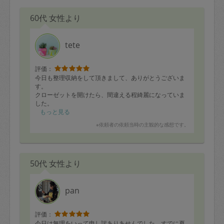
60代 女性より
tete
評価：
今日も整理収納をして頂きまして、ありがとうございま
す。
クローゼットを開けたら、間違える程綺麗になっていま
した。
次回も宜しくお願いします。
もっと見る
※依頼者の依頼当時の主観的な感想です。
50代 女性より
pan
評価：
今日は無理をいって申し訳ありあせんでした。すでに夏