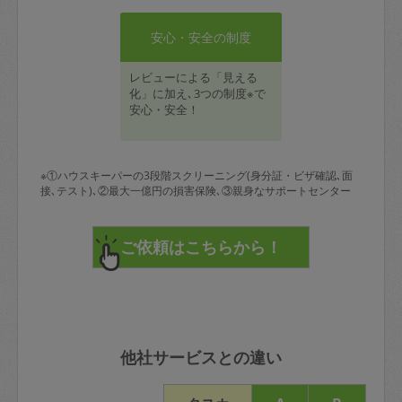
安心・安全の制度
レビューによる「見える
化」に加え､3つの制度※で
安心・安全！
※①ハウスキーパーの3段階スクリーニング(身分証・ビザ確認､面
接､テスト)､②最大一億円の損害保険､③親身なサポートセンター
他社サービスとの違い