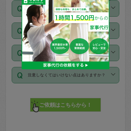
ご依頼は、現在を起点に3日後（72時間
濯、料理、作り置き、整理収納、買い物
のち、タスカジモニター宅にて３時間の
また外国人の方は英語しか話せない方、
キャンセル料はかかりますか？
以降）の日時から受付可能となっていま
です。作業中に物を壊したり、人にけが
現場トライアルを受け、合格したタスカ
日本語も話せる方など様々です。
す。
をさせたりした場合が対象で、補償金額
ジさんが活動されています。
キャンセル料には、以下の2種類がありま
ただし、72時間を切った直前の日程では
は対物1000万円、対人1億円が上限で
バックグラウンドや得意分野はプロフィ
お試し利用はできますか？
す。
タスカジさんへ「募集」をかけることが
す。
※テストセンターの講評は１件目のレビュ
ールに記載していますので、各自の得意
可能です。
ーとして記載されていますので依頼の際
分野を見極めて、目的に合わせてお仕事
「お試し利用」というメニューはありま
万が一損害が発生した場合は、その場の
に参考にしてください。
を依頼してください。
不在の場合にもお願いできますか？
せんが、「一回のみ」依頼を活用するこ
1. 直前キャンセル（定期、スポット契約
写真を撮り、
参考
：
【詳細】タスカジさんの登録に際
とによって、気に入ったタスカジさんを
共通）
タスカジサポートセンターまでご連絡く
して面接や教育は実施していますか？
不在の場合の作業はタスカジさんの同意
見つけることができます。
・タスカジさんのお仕事開始予定時間前
ださい。
注意しなくてはいけない点はありますか？
が必要です。数回の依頼ののち、タスカ
72時間を超える※と、以下のキャンセル
詳細FAQ：
損害賠償保険について教えて
ジさんと依頼者の間で十分な信頼関係が
まず、条件の合う気になるタスカジさ
料が発生します。
ください。
貴重品は紛失の際トラブルの元となるの
できたのち、タスカジさんに依頼してみ
ん、２・３人に「スポット」依頼をして
で、必ず鍵のかかるロッカーや金庫に入
てください。
みてください。
直前キャンセル料：
れて依頼者の責任の元管理するよう心掛
不在時に部屋に入るためにタスカジさん
その後、一番気に入ったタスカジさんに
72時間前〜24時間前＝依頼料金の50%
けてください。
に鍵を預ける必要がありますが、タスカ
「定期（毎週・隔週）」依頼をしてくだ
24時間前～1時間前＝依頼金額の100%
※パスポート、クレジットカード、銀行カ
ジさんが紛失した鍵によって二次的な損
さい。
1時間前〜実施時間＝依頼金額の100%＋
ード、5千円以上のアクセサリー、500円
害（たとえば、第三者の侵入など）が起
交通費全額