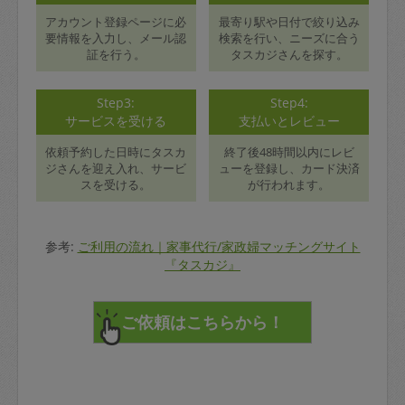
アカウント登録ページに必
最寄り駅や日付で絞り込み
要情報を入力し、メール認
検索を行い、ニーズに合う
証を行う。
タスカジさんを探す。
Step3:
Step4:
サービスを受ける
支払いとレビュー
依頼予約した日時にタスカ
終了後48時間以内にレビ
ジさんを迎え入れ、サービ
ューを登録し、カード決済
スを受ける。
が行われます。
参考:
ご利用の流れ｜家事代行/家政婦マッチングサイト
『タスカジ』