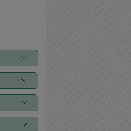
をご利用くださ
前申請すること
平均値、などで
／Diners