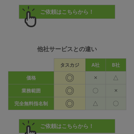
他社サービスとの違い
タスカジ
A社
B社
◎
×
△
価格
◎
〇
×
業務範囲
◎
△
〇
完全無料指名制