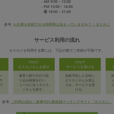
- AM 9:00 ~ 12:00
- PM 13:00 ~ 16:00
- 夜 18:00 ~ 21:00
参考:
お仕事を依頼できる時間帯は決まっていますか？ | タスカジ
サービス利用の流れ
タスカジを利用する際には、下記の順でご依頼が可能です。
Step2:
Step3:
録
タスカジさんを探す
サービスを受ける
ー
最寄り駅や日付で絞
依頼予約した日時に
力
り込み検索を行い、
タスカジさんを迎え
行
ニーズに合うタスカ
入れ、サービスを受
ジさんを探す。
ける。
参考:
ご利用の流れ｜家事代行/家政婦マッチングサイト『タスカジ』