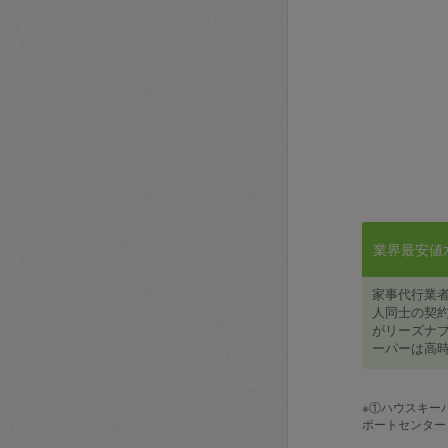
業界最安値水準
家事代行業
人同士の契約
がリーズナブ
ーパーは高時
※①ハウスキー
ポートセンター