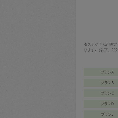
タスカジさんが設定し
ります｡（以下、20
プランA
プランB
プランC
プランD
プランE