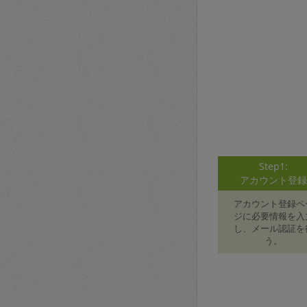
Step1:
アカウント登
アカウント登録ペ
ジに必要情報を入
し、メール認証を
う。