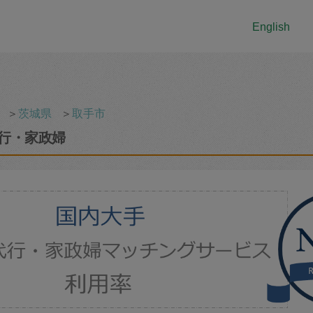
English
＞
茨城県
＞
取手市
行・家政婦