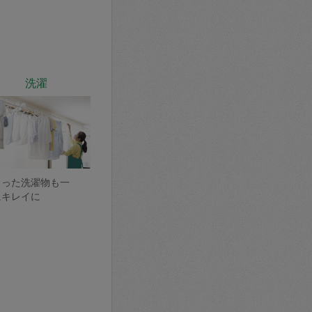
洗濯
まった洗濯物も一
にキレイに