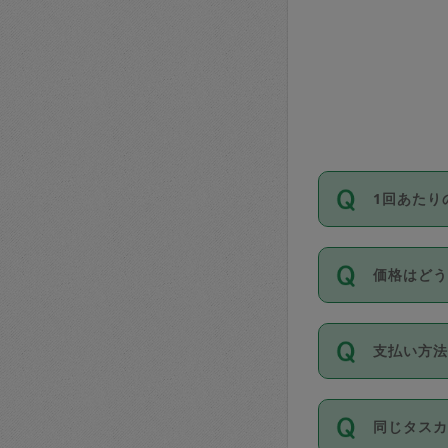
1回あたり
依頼1回に
価格はど
い。機能
が必要です
11種類の
支払い方
タスカジ
除々に設
お支払方法は
同じタス
Club）