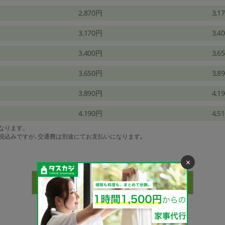
2,870円
3,1
3,170円
3,4
3,400円
3,6
3,650円
3,8
3,890円
4,1
4,190円
4,5
になります。
は税込みですが､交通費は別途にてお支払いになります｡
×