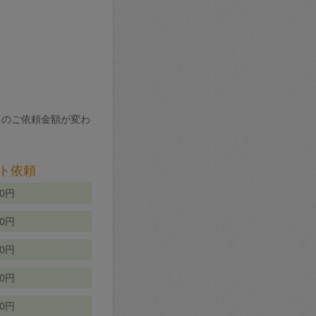
りのご依頼金額が変わ
ト依頼
00円
00円
50円
80円
70円