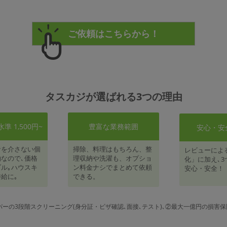
タスカジが選ばれる3つの理由
 1,500円~
豊富な業務範囲
安心・安
者を介さない個
掃除、料理はもちろん、整
レビューによ
なので､価格
理収納や洗濯も、オプショ
化」に加え､3
ル｡ハウスキ
ン料金ナシでまとめて依頼
安心・安全！
給に｡
できる。
パーの3段階スクリーニング(身分証・ビザ確認､面接､テスト)､②最大一億円の損害保