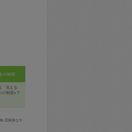
全の制度
る「見える
つの制度※で
険､③親身なサ