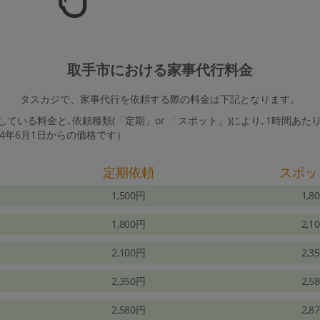
取手市における家事代行料金
タスカジで、家事代行を依頼する際の料金は下記となります。
ている料金と､依頼種類(「定期」or 「スポット」)により､1時間あた
24年6月1日からの価格です）
定期依頼
スポッ
1,500円
1,8
1,800円
2,1
2,100円
2,3
2,350円
2,5
2,580円
2,8