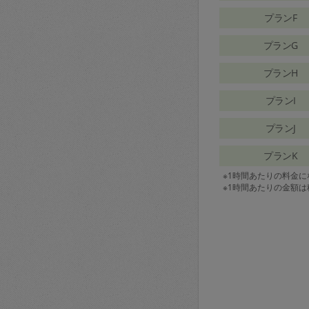
プランF
プランG
プランH
プランI
プランJ
プランK
※1時間あたりの料金
※1時間あたりの金額