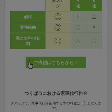
タスカ
A
B
ジ
社
社
◎
×
△
価格
◎
〇
×
業務範囲
完全無料指名
◎
△
〇
制
つくば市における家事代行料金
タスカジで、家事代行を依頼する際の料金は下記となりま
す。