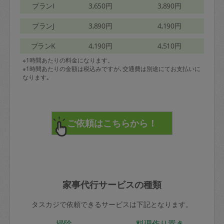
プランI
3,650円
3,890円
プランJ
3,890円
4,190円
プランK
4,190円
4,510円
※1時間あたりの料金になります。
※1時間あたりの金額は税込みですが､交通費は別途にてお支払いに
なります｡
家事代行サービスの種類
タスカジで依頼できるサービスは下記となります。
掃除
料理作り置き