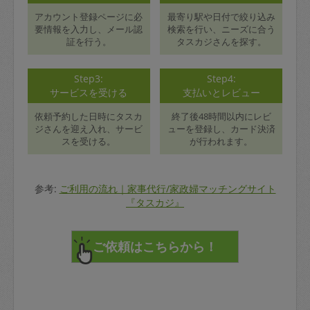
アカウント登録ページに必
最寄り駅や日付で絞り込み
要情報を入力し、メール認
検索を行い、ニーズに合う
証を行う。
タスカジさんを探す。
Step3:
Step4:
サービスを受ける
支払いとレビュー
依頼予約した日時にタスカ
終了後48時間以内にレビ
ジさんを迎え入れ、サービ
ューを登録し、カード決済
スを受ける。
が行われます。
参考:
ご利用の流れ｜家事代行/家政婦マッチングサイト
『タスカジ』