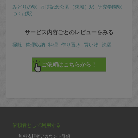
人参しりしり
みどりの駅
万博記念公園（茨城）駅
研究学園駅
＋α
つくば駅
子供用の麻婆春雨
ささみの下処理
大根の下処理
人参の下処理
サービス内容ごとのレビューをみる
■タスカジさんへ:
掃除
整理収納
料理
作り置き
買い物
洗濯
美味しい料理をありがとうございました。
子供の食いつきがよく、美味しくいただけました。
子供中心の味付けを心配されていましたが、特に大人向
けに調味料を加えることもなく、美味しくいただきまし
た。
緊張されているとのことでしたが、余力がありそうでし
たので、品数を増やしても大丈夫だと思いますよ。
・プロセスチェック(5点)
研修ビデオ通りに行えました。完璧でした。
・段取りの良さ(5点)
時間配分も完璧でした。
・丁寧さ(5点)
お掃除も隅々まで完璧でした。使用前より綺麗でした。
依頼者として利用する
・主体性(5点)
メールのヒアリングの際から積極的に取り組んでいただ
無料依頼者アカウント登録