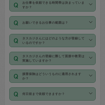
す。
丈夫です。
お仕事を依頼できる時間帯は決まっていま
料金のご請求と合わせてお支払いとなり
定期の最低利用回数は設けていない代わ
デビットカード・プリペイドカード（Vプ
すか？
ます。交通費の金額は「依頼の詳細」に
りに、一定数を超えたキャンセルは有償
リカ、au WALLETなど）
は支払にはご利
時間帯は3種類あります。いずれも１回あ
自動計算で表示されます。
でキャンセルすることが出来ます。
用いただけませんのでご注意ください。
お願いできるお仕事の範囲は？
たり３時間です。
銀行振込や現金払いも対応していませ
（例：毎週定期の場合は３回以上のキャ
ん。
掃除、整理収納、洗濯、買い物、料理、
・ＡＭ ９時～１２時
ンセルが有償（1200円、隔週定期の場合
なお、タスカジさんの交通費も、依頼料
タスカジさんにはどのような方が登録して
作り置きです。タスカジさんによってで
・ＰＭ １３時～１６時
いるのですか？
は２回以上のキャンセルが有償（1200
金のご請求と合わせてお支払いとなりま
きる仕事の範囲が異なりますので、依頼
・夜 １８時～２１時
円））
す。交通費の金額は「依頼の詳細」に自
主婦として長年の家事経験をお持ちの
する前にタスカジさんのプロフィールで
動計算で表示されます。
タスカジさんの登録に際して面接や教育は
方、栄養士・調理師といった資格者で保
確認してください。
開始時間を２時間前後変更することが可
実施していますか？
育園や学校の給食やレストランで料理関
基本的に、高所での作業や危険作業、屋
能です。依頼送信後、個別にタスカジさ
応募の際に、各自事務局との面接と説明
係の専門職に従事されていた方、日本で
外での作業は対象外です。
んにメッセージを送り調整してくださ
損害保険はどういうものに適用されます
を行っています。その後、身分証明書の
すでにハウスキーパーや英語の先生とし
か？
い。ただし、２時間を越えての調整はで
写真提出をしていただいています。外国
てお仕事をしているフィリピン出身の
きません。
依頼者とタスカジさんとの間でタスカジ
人の場合は在留カードで労働許可状況を
方、海外からの留学生、家事が好きな会
万が一、依頼した時間帯と作業時間が１
何日前まで依頼できますか？
を通して成立した作業時間内での作業に
確認しています。タスカジさんトレーニ
社員など様々なバックグラウンドの方が
時間も被らない場合、損害保険の対象外
適用されます。作業範囲は、掃除、洗
ング動画を使ったセルフトレーニングの
登録しています。
となりますので、ご注意ください。