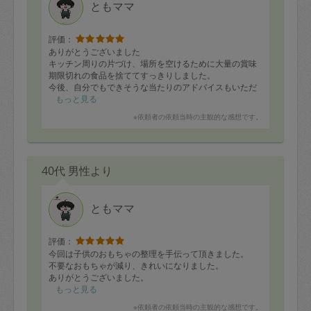
ともママ
定期契約をキャンセルする場合、毎週定
期は月2回まで隔週定期は月1回までキャ
評価：
ンセル料は発生しません。それ以上はキ
ありがとうございました
キッチン周りの片づけ、場所を空けるために大量の賞味
ャンセル料が発生します。
期限切れの食品を捨ててすっきりしました。
今後、自分でもできそうな当たりのアドバイスもいただ
いてよかったです。
もっと見る
定期契約キャンセル料：
※依頼者の依頼当時の主観的な感想です。
・1回につき1,200円※
・詳細ルールは、
こちら
を参照くださ
い。
40代 男性より
※キャンセル料金の設定について：
ともママ
定期依頼1回（3時間）の金額とスポット
1回（3時間）依頼した場合の金額の差額
評価：
相当で料金設定されています。
今回は子供のおもちゃの整理を手伝って頂きました。
不要なおもちゃが減り、きれいになりました。
ありがとうございました。
もっと見る
※依頼者の依頼当時の主観的な感想です。