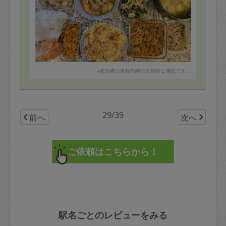
は地図アプリで確認できると良いと思います。
家庭訪問して料理するのは初めてとのことで、ご自宅で
・段取りの良さ(5点)
練習を重ねてきてくださったり、子供の年齢が近く、お
初めてながらも時間配分は良かったと思います。
子さんに好評だったメニューも教えていただき、豊富な
・丁寧さ(4点)
レパートリーからのメニュー選びが楽しかったです。
料理の時間がおしたため、掃除は焦られた思いますが、
再チェックされると良いと思います。またお料理で焦げ
特にチキンカツ煮は、厚みが3センチくらいあって、子供
た部分は切り分けられるといいですね。
のテンションがMaxでした。出来立てをいただいた後、
・主体性(4点)
冷蔵庫にいれた翌日に冷えたまま食べてもふわふわで美
メールのヒアリングをうまく使えると良いと思います。
※依頼者の依頼当時の主観的な感想です。
味しかったです。
かかっていた大根おろしも、玉ねぎが混ざってることで
甘みもあり、子供も食べやすく、消化にも良いので助か
りました。
29/39
前へ
次へ
また、余った時間でお伺いをたてていただき、野菜の下
処理をお願いしたした。各メニューに野菜を数種類使
用、子供向けに辛いものは別バージョンも作っていただ
いたりなど、諸々の配慮も素晴らしかったです。
●本日の作り置きメニュー （8品＋α）
大根もち
チキンカツ煮
きゅうりのササミと梅干しサラダ
大根とツナの煮物
麻婆春雨
じゃがいもとベーコンのお焼き
駅名ごとのレビューをみる
鶏団子スープ