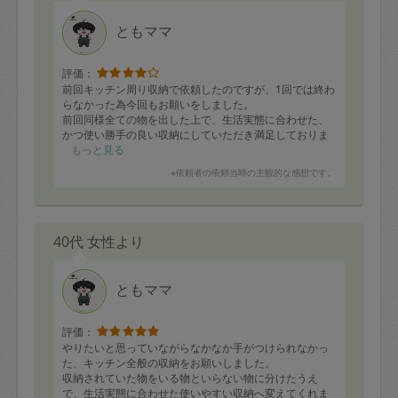
ともママ
評価：
前回キッチン周り収納で依頼したのですが、1回では終わ
らなかった為今回もお願いをしました。
前回同様全ての物を出した上で、生活実態に合わせた、
かつ使い勝手の良い収納にしていただき満足しておりま
す。
もっと見る
※依頼者の依頼当時の主観的な感想です。
時間が余った為、洗面所下収納の見直しをしていただい
たり、また他の場所の収納のアドバイスもしていただき
ました。今後の参考にさせていただこうと思っておりま
す。
40代 女性より
とても話しやすい方で、こちらからもたくさん質問をし
たり、話しかけたりの中での作業ありがとうございまし
た。
ともママ
星4つなのは、2回目に訪問していただくまでに依頼があ
り、写真を何枚も撮ってメールしたり、棚などの長さを
評価：
測ってメールしたり…。
やりたいと思っていながらなかなか手がつけられなかっ
1回目の訪問の帰り際にやっていっていただければよかっ
た、キッチン全般の収納をお願いしました。
たなと思いました。
収納されていた物をいる物といらない物に分けたうえ
で、生活実態に合わせた使いやすい収納へ変えてくれま