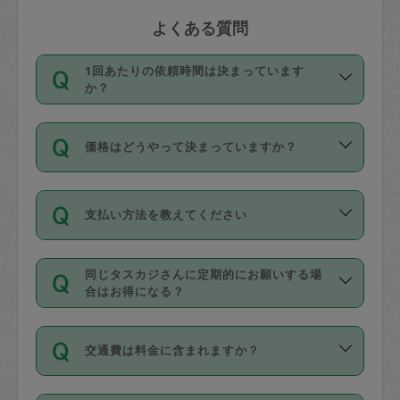
よくある質問
1回あたりの依頼時間は決まっています
か？
依頼1回につき3時間固定です。3時間を
価格はどうやって決まっていますか？
超えて依頼したい場合は、延長機能をご
利用ください。機能をご利用いただくに
11種類の価格帯の中からタスカジさん自
は、タスカジさんに事前に相談し、合意
支払い方法を教えてください
身が価格を選んで設定しています。
の上事前申請することが必要です。な
タスカジさんの価格設定には最初は制限
お、3時間を下回っても、値引き等はござ
お支払方法はクレジットカード（Visa／
があり、レビュー件数、レビューの平均
いません。
同じタスカジさんに定期的にお願いする場
Master／JCB／AMERICAN EXPRESS／
値、などで除々に設定可能な最高額が上
合はお得になる？
Diners Club）のみとなります。
がっていく仕組みになっています。
依頼には「スポット」と「定期（毎週｜
カード情報のご登録は、依頼リクエスト
交通費は料金に含まれますか？
隔週）」があり、「定期」の依頼は「ス
を行う際にご入力ください。プロフィー
ポット」よりお得な料金でご利用できま
ル登録時にはご入力いただかなくても大
交通費は依頼料金とは別途発生し、依頼