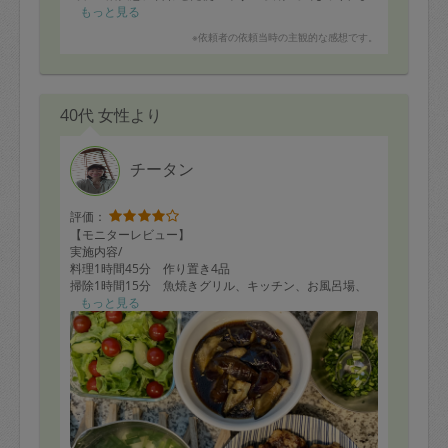
した。
もっと見る
※依頼者の依頼当時の主観的な感想です。
とても話しやすい方で、こちらからもいろいろと聞きや
すかったので良かったです。今後のアドバイスなんかも
してくださいました。
40代 女性より
時間内で全部が終わらなかったので、また次回お願いし
たいと思います。
チータン
評価：
【モニターレビュー】
実施内容/
料理1時間45分 作り置き4品
掃除1時間15分 魚焼きグリル、キッチン、お風呂場、
洗面所
もっと見る
■依頼者の方へ:
穏やかな人柄のタスカジさんで、作り置きと掃除をこな
していただけます。
家庭訪問するのは初めてで緊張されていましたが、時間
配分を見極めてリクエスト箇所を全てこなしていただき
ました。