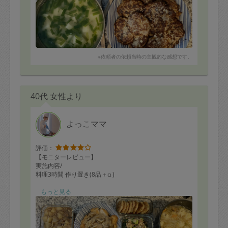
お料理も好みの薄味に仕上げてくださり、子供用にネギ
は分けるなどの配慮も良かったです。
全体的に手のかかるお願いが多く、最後のチェック時に
指摘事項もあったのですがやり直してくださるなど、全
て快く受けてくださいました。
※依頼者の依頼当時の主観的な感想です。
また子供が何度も台所に侵入したり、ぐずったりしてい
たのですが、笑顔で返してくださったのも嬉しかったで
す。
40代 女性より
●本日の作り置きメニュー （4品）
豆腐ハンバーグ
茄子の揚げ浸し
よっこママ
ジャガイモとニラのお味噌汁
サラダ
評価：
■タスカジさんへ:
【モニターレビュー】
美味しい料理と広範囲のお掃除をありがとうございまし
実施内容/
た。
料理3時間 作り置き(8品＋α )
普段は、手間のかかるハンバーグはあまり作らないので
■依頼者の方へ:
もっと見る
すが、子供は好物なので、喜んで食べていました。
調理師免許をお待ちで、キッチンやパティシエ経験のあ
る明るく、優しい、そして、まじめなタスカジさんで
・プロセスチェック(4点)
す。
研修ビデオ通りに行えました。駅からの所要時間や目印