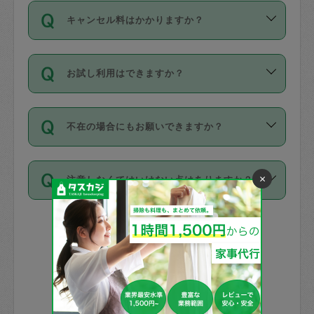
ご依頼は、現在を起点に3日後（72時間
濯、料理、作り置き、整理収納、買い物
のち、タスカジモニター宅にて３時間の
また外国人の方は英語しか話せない方、
キャンセル料はかかりますか？
以降）の日時から受付可能となっていま
です。作業中に物を壊したり、人にけが
現場トライアルを受け、合格したタスカ
日本語も話せる方など様々です。
す。
をさせたりした場合が対象で、補償金額
ジさんが活動されています。
キャンセル料には、以下の2種類がありま
ただし、72時間を切った直前の日程では
は対物1000万円、対人1億円が上限で
バックグラウンドや得意分野はプロフィ
お試し利用はできますか？
す。
タスカジさんへ「募集」をかけることが
す。
※テストセンターの講評は１件目のレビュ
ールに記載していますので、各自の得意
可能です。
ーとして記載されていますので依頼の際
分野を見極めて、目的に合わせてお仕事
「お試し利用」というメニューはありま
万が一損害が発生した場合は、その場の
に参考にしてください。
を依頼してください。
不在の場合にもお願いできますか？
せんが、「一回のみ」依頼を活用するこ
1. 直前キャンセル（定期、スポット契約
写真を撮り、
参考
：
【詳細】タスカジさんの登録に際
とによって、気に入ったタスカジさんを
共通）
タスカジサポートセンターまでご連絡く
して面接や教育は実施していますか？
不在の場合の作業はタスカジさんの同意
見つけることができます。
・タスカジさんのお仕事開始予定時間前
ださい。
×
注意しなくてはいけない点はありますか？
が必要です。数回の依頼ののち、タスカ
72時間を超える※と、以下のキャンセル
詳細FAQ：
損害賠償保険について教えて
ジさんと依頼者の間で十分な信頼関係が
まず、条件の合う気になるタスカジさ
料が発生します。
ください。
貴重品は紛失の際トラブルの元となるの
できたのち、タスカジさんに依頼してみ
ん、２・３人に「スポット」依頼をして
で、必ず鍵のかかるロッカーや金庫に入
てください。
みてください。
直前キャンセル料：
れて依頼者の責任の元管理するよう心掛
不在時に部屋に入るためにタスカジさん
その後、一番気に入ったタスカジさんに
72時間前〜24時間前＝依頼料金の50%
けてください。
に鍵を預ける必要がありますが、タスカ
「定期（毎週・隔週）」依頼をしてくだ
24時間前～1時間前＝依頼金額の100%
※パスポート、クレジットカード、銀行カ
ジさんが紛失した鍵によって二次的な損
さい。
1時間前〜実施時間＝依頼金額の100%＋
ード、5千円以上のアクセサリー、500円
害（たとえば、第三者の侵入など）が起
交通費全額