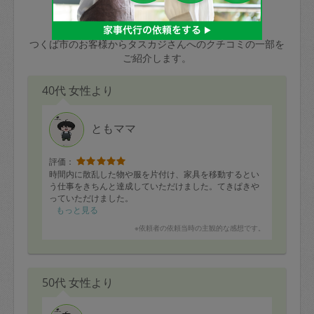
玉、など
きた場合は損害保険の対象外となるので
依頼者不在による当日キャンセル＝依頼
お客様からの口コミ
ご注意ください。
金額の100%＋交通費全額
つくば市のお客様からタスカジさんへのクチコミの一部を
あわせてこちらも参照ください
：
初めて
ご紹介します。
利用します。注意しなくてはいけない点
※例：依頼日時／土曜日午前9時開始の場
はありますか？
40代 女性より
合、水曜日午前9時以降はキャンセル料が
発生
水曜日9時〜金曜日9時まで＝依頼料金の
ともママ
50%
評価：
金曜日9時～土曜日8時まで＝依頼金額の
時間内に散乱した物や服を片付け、家具を移動するとい
100%
う仕事をきちんと達成していただけました。てきぱきや
っていただけました。
土曜日8時〜実施時間＝依頼金額の100%
もっと見る
＋交通費全額
※依頼者の依頼当時の主観的な感想です。
依頼者不在による当日キャンセル＝依頼
金額の100%＋交通費全額
50代 女性より
2. 定期契約キャンセル（定期契約のみ）