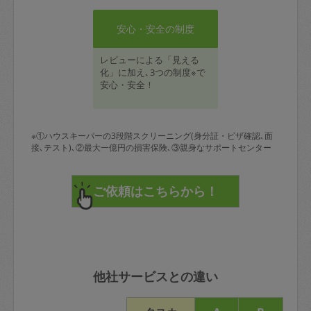
安心・安全の制度
レビューによる「見える
化」に加え､3つの制度※で
安心・安全！
※①ハウスキーパーの3段階スクリーニング(身分証・ビザ確認､面
接､テスト)､②最大一億円の損害保険､③親身なサポートセンター
他社サービスとの違い