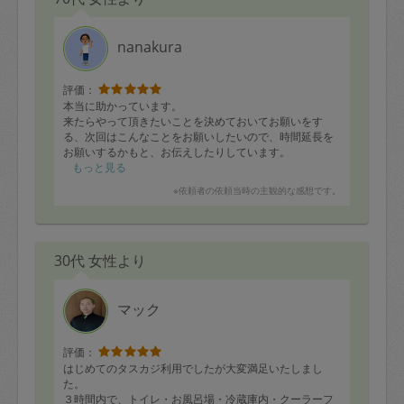
nanakura
評価：
本当に助かっています。
来たらやって頂きたいことを決めておいてお願いをす
る、次回はこんなことをお願いしたいので、時間延長を
お願いするかもと、お伝えしたりしています。
定期的に来て頂いていることもあるのでしょうか、こち
もっと見る
らの気持ちを汲み取って頂けて助かります。
※依頼者の依頼当時の主観的な感想です。
彼女が動いて下さっている間、私も気になっている所を
片付けて、同時進行で掃除するせいか、私も孤独感なく
片づき嬉しい限りです。
ひとりで作業すると、決断がつかないこともあるので、
30代 女性より
その点もありがたいです。
今日は、全般的な掃除とお風呂をやって頂きました。
物置の片づけ、段ボールの纏めはいつも本当に助かる作
業のひとつです。
マック
評価：
はじめてのタスカジ利用でしたが大変満足いたしまし
た。
３時間内で、トイレ・お風呂場・冷蔵庫内・クーラーフ