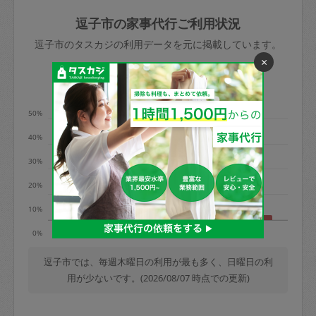
玉、など
きた場合は損害保険の対象外となるので
依頼者不在による当日キャンセル＝依頼
逗子市の家事代行ご利用状況
ご注意ください。
金額の100%＋交通費全額
逗子市のタスカジの利用データを元に掲載しています。
あわせてこちらも参照ください
：
初めて
×
利用します。注意しなくてはいけない点
※例：依頼日時／土曜日午前9時開始の場
利用の多い曜日は？
はありますか？
合、水曜日午前9時以降はキャンセル料が
発生
50%
水曜日9時〜金曜日9時まで＝依頼料金の
40%
50%
30%
金曜日9時～土曜日8時まで＝依頼金額の
100%
20%
土曜日8時〜実施時間＝依頼金額の100%
10%
＋交通費全額
月
火
木
金
日
0%
依頼者不在による当日キャンセル＝依頼
金額の100%＋交通費全額
逗子市では、毎週木曜日の利用が最も多く、日曜日の利
用が少ないです。(2026/08/07 時点での更新)
2. 定期契約キャンセル（定期契約のみ）