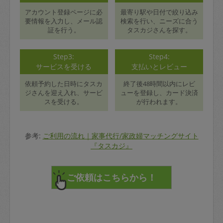
アカウント登録ページに必
最寄り駅や日付で絞り込み
要情報を入力し、メール認
検索を行い、ニーズに合う
証を行う。
タスカジさんを探す。
Step3:
Step4:
サービスを受ける
支払いとレビュー
依頼予約した日時にタスカ
終了後48時間以内にレビ
ジさんを迎え入れ、サービ
ューを登録し、カード決済
スを受ける。
が行われます。
参考:
ご利用の流れ｜家事代行/家政婦マッチングサイト
『タスカジ』