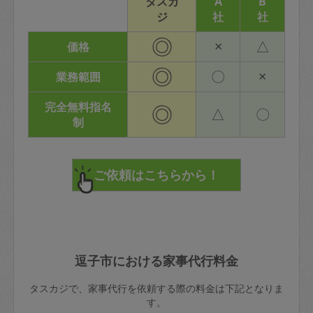
タスカ
A
B
ジ
社
社
◎
×
△
価格
◎
〇
×
業務範囲
完全無料指名
◎
△
〇
制
逗子市における家事代行料金
タスカジで、家事代行を依頼する際の料金は下記となりま
す。