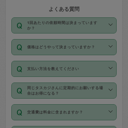
よくある質問
1回あたりの依頼時間は決まっています
か？
依頼1回につき3時間固定です。3時間を
価格はどうやって決まっていますか？
超えて依頼したい場合は、延長機能をご
利用ください。機能をご利用いただくに
11種類の価格帯の中からタスカジさん自
は、タスカジさんに事前に相談し、合意
支払い方法を教えてください
身が価格を選んで設定しています。
の上事前申請することが必要です。な
タスカジさんの価格設定には最初は制限
お、3時間を下回っても、値引き等はござ
お支払方法はクレジットカード（Visa／
があり、レビュー件数、レビューの平均
いません。
同じタスカジさんに定期的にお願いする場
Master／JCB／AMERICAN EXPRESS／
値、などで除々に設定可能な最高額が上
合はお得になる？
Diners Club）のみとなります。
がっていく仕組みになっています。
依頼には「スポット」と「定期（毎週｜
カード情報のご登録は、依頼リクエスト
交通費は料金に含まれますか？
隔週）」があり、「定期」の依頼は「ス
を行う際にご入力ください。プロフィー
ポット」よりお得な料金でご利用できま
ル登録時にはご入力いただかなくても大
交通費は依頼料金とは別途発生し、依頼