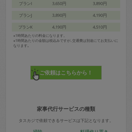
プランI
3,650円
3,890円
プランJ
3,890円
4,190円
プランK
4,190円
4,510円
※1時間あたりの料金になります。
※1時間あたりの金額は税込みですが､交通費は別途にてお支払いに
なります｡
家事代行サービスの種類
タスカジで依頼できるサービスは下記となります。
掃除
料理作り置き