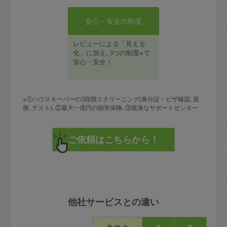
安心・安全の制度
レビューによる「見える
化」に加え､3つの制度※で
安心・安全！
※①ハウスキーパーの3段階スクリーニング(身分証・ビザ確認､面
接､テスト)､②最大一億円の損害保険､③親身なサポートセンター
他社サービスとの違い