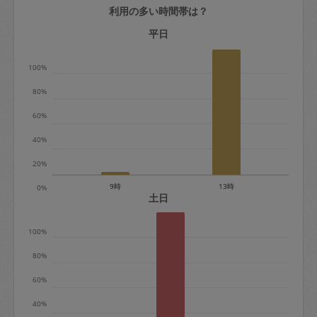
利用の多い時間帯は？
定期契約をキャンセルする場合、毎週定
期は月2回まで隔週定期は月1回までキャ
平日
ンセル料は発生しません。それ以上はキ
100%
ャンセル料が発生します。
80%
定期契約キャンセル料：
60%
・1回につき1,200円※
40%
・詳細ルールは、
こちら
を参照くださ
い。
20%
9時
13時
0%
※キャンセル料金の設定について：
土日
定期依頼1回（3時間）の金額とスポット
100%
1回（3時間）依頼した場合の金額の差額
相当で料金設定されています。
80%
60%
40%