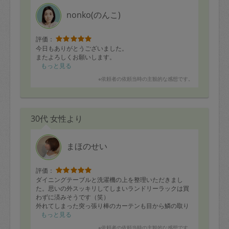
nonko(のんこ)
評価：
今日もありがとうございました。
またよろしくお願いします。
もっと見る
※依頼者の依頼当時の主観的な感想です。
30代 女性より
まほのせい
評価：
ダイニングテーブルと洗濯機の上を整理いただきまし
た。思いの外スッキリしてしまいランドリーラックは買
わずに済みそうです（笑）
外れてしまった突っ張り棒のカーテンも目から鱗の取り
付け方法で、流石です。子供を見ている間も飲料水の収
もっと見る
納や、キッチンのコンロ掃除まで本当に有難いです！後
※依頼者の依頼当時の主観的な感想です。