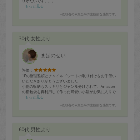
りがたいです。。。
早速、昼食・夕食・朝食いただきました。オクラは天ぷ
もっと見る
らから肉巻きにしていただき正解でした！(すぐになくな
※依頼者の依頼当時の主観的な感想です。
りました)また味付け卵もたくさん作っていただきました
が、もう食べ切りましたwミートソースは冷凍してある
ので、パスタやドリアにして食べようと思います◎
余った時間にバスタブの掃除もしていただき、昨日は食
30代 女性より
後バタバタ過ごすことができて嬉しかったです。
また是非よろしくお願いいたします。
まほのせい
評価：
1Fの整理整頓とチャイルドシートの取り付けをお手伝い
いただきありがとうございました！
小物の収納もスッキリとジャンル分けされて、Amazon
の梱包袋を再利用して作った可愛い小箱がお気に入りで
す。
もっと見る
また宜しくお願いします…！
※依頼者の依頼当時の主観的な感想です。
60代 男性より