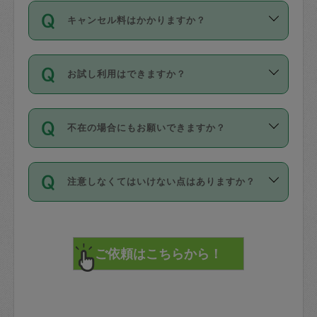
ご依頼は、現在を起点に3日後（72時間
濯、料理、作り置き、整理収納、買い物
のち、タスカジモニター宅にて３時間の
また外国人の方は英語しか話せない方、
キャンセル料はかかりますか？
以降）の日時から受付可能となっていま
です。作業中に物を壊したり、人にけが
現場トライアルを受け、合格したタスカ
日本語も話せる方など様々です。
す。
をさせたりした場合が対象で、補償金額
ジさんが活動されています。
キャンセル料には、以下の2種類がありま
ただし、72時間を切った直前の日程では
は対物1000万円、対人1億円が上限で
バックグラウンドや得意分野はプロフィ
お試し利用はできますか？
す。
タスカジさんへ「募集」をかけることが
す。
※テストセンターの講評は１件目のレビュ
ールに記載していますので、各自の得意
可能です。
ーとして記載されていますので依頼の際
分野を見極めて、目的に合わせてお仕事
「お試し利用」というメニューはありま
万が一損害が発生した場合は、その場の
に参考にしてください。
を依頼してください。
不在の場合にもお願いできますか？
せんが、「一回のみ」依頼を活用するこ
1. 直前キャンセル（定期、スポット契約
写真を撮り、
参考
：
【詳細】タスカジさんの登録に際
とによって、気に入ったタスカジさんを
共通）
タスカジサポートセンターまでご連絡く
して面接や教育は実施していますか？
不在の場合の作業はタスカジさんの同意
見つけることができます。
・タスカジさんのお仕事開始予定時間前
ださい。
注意しなくてはいけない点はありますか？
が必要です。数回の依頼ののち、タスカ
72時間を超える※と、以下のキャンセル
詳細FAQ：
損害賠償保険について教えて
ジさんと依頼者の間で十分な信頼関係が
まず、条件の合う気になるタスカジさ
料が発生します。
ください。
貴重品は紛失の際トラブルの元となるの
できたのち、タスカジさんに依頼してみ
ん、２・３人に「スポット」依頼をして
で、必ず鍵のかかるロッカーや金庫に入
てください。
みてください。
直前キャンセル料：
れて依頼者の責任の元管理するよう心掛
不在時に部屋に入るためにタスカジさん
その後、一番気に入ったタスカジさんに
72時間前〜24時間前＝依頼料金の50%
けてください。
に鍵を預ける必要がありますが、タスカ
「定期（毎週・隔週）」依頼をしてくだ
24時間前～1時間前＝依頼金額の100%
※パスポート、クレジットカード、銀行カ
ジさんが紛失した鍵によって二次的な損
さい。
1時間前〜実施時間＝依頼金額の100%＋
ード、5千円以上のアクセサリー、500円
害（たとえば、第三者の侵入など）が起
交通費全額