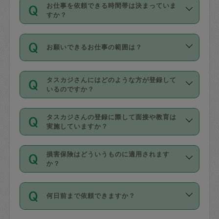
す。
丈夫です。
お仕事を依頼できる時間帯は決まっていま
料金のご請求と合わせてお支払いとなり
定期の最低利用回数は設けていない代わ
デビットカード・プリペイドカード（Vプ
すか？
ます。交通費の金額は「依頼の詳細」に
りに、一定数を超えたキャンセルは有償
リカ、au WALLETなど）
は支払にはご利
時間帯は3種類あります。いずれも１回あ
自動計算で表示されます。
でキャンセルすることが出来ます。
用いただけませんのでご注意ください。
お願いできるお仕事の範囲は？
たり３時間です。
銀行振込や現金払いも対応していませ
（例：毎週定期の場合は３回以上のキャ
ん。
掃除、整理収納、洗濯、買い物、料理、
・ＡＭ ９時～１２時
ンセルが有償（1200円、隔週定期の場合
なお、タスカジさんの交通費も、依頼料
タスカジさんにはどのような方が登録して
作り置きです。タスカジさんによってで
・ＰＭ １３時～１６時
いるのですか？
は２回以上のキャンセルが有償（1200
金のご請求と合わせてお支払いとなりま
きる仕事の範囲が異なりますので、依頼
・夜 １８時～２１時
円））
す。交通費の金額は「依頼の詳細」に自
主婦として長年の家事経験をお持ちの
する前にタスカジさんのプロフィールで
動計算で表示されます。
タスカジさんの登録に際して面接や教育は
方、栄養士・調理師といった資格者で保
確認してください。
開始時間を２時間前後変更することが可
実施していますか？
育園や学校の給食やレストランで料理関
基本的に、高所での作業や危険作業、屋
能です。依頼送信後、個別にタスカジさ
応募の際に、各自事務局との面接と説明
係の専門職に従事されていた方、日本で
外での作業は対象外です。
んにメッセージを送り調整してくださ
損害保険はどういうものに適用されます
を行っています。その後、身分証明書の
すでにハウスキーパーや英語の先生とし
か？
い。ただし、２時間を越えての調整はで
写真提出をしていただいています。外国
てお仕事をしているフィリピン出身の
きません。
依頼者とタスカジさんとの間でタスカジ
人の場合は在留カードで労働許可状況を
方、海外からの留学生、家事が好きな会
万が一、依頼した時間帯と作業時間が１
何日前まで依頼できますか？
を通して成立した作業時間内での作業に
確認しています。タスカジさんトレーニ
社員など様々なバックグラウンドの方が
時間も被らない場合、損害保険の対象外
適用されます。作業範囲は、掃除、洗
ング動画を使ったセルフトレーニングの
登録しています。
となりますので、ご注意ください。