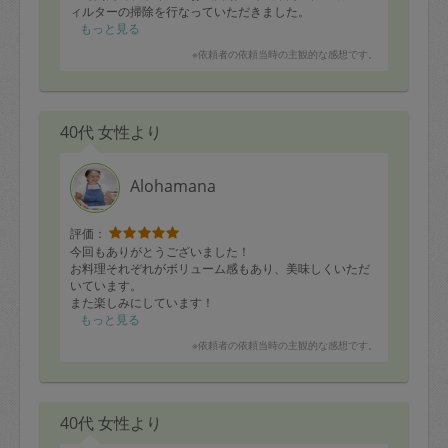
ィルターの掃除を行なっていただきました。
かなりアバウトに場面の思いつきで依頼したのですが、
もっと見る
どの場所も臨機応変に対応していただきとても感謝して
※依頼者の依頼当時の主観的な感想です。
います。
またよろしくお願いいたします！
40代 女性より
Alohamana
評価：
今回もありがとうございました！
お料理それぞれがボリューム感もあり、美味しくいただ
いています。
また楽しみにしています！
もっと見る
※依頼者の依頼当時の主観的な感想です。
40代 女性より