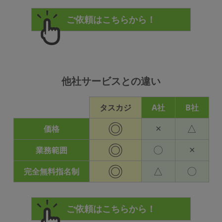
他社サービスとの違い
タスカジ
A社
B社
◎
×
△
価格
◎
〇
×
業務範囲
◎
△
〇
完全無料指名制