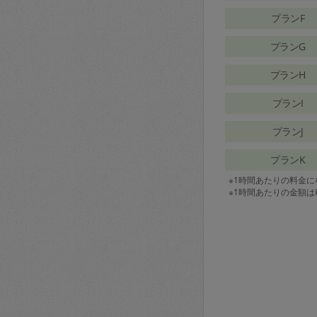
プランF
プランG
プランH
プランI
プランJ
プランK
※1時間あたりの料金
※1時間あたりの金額