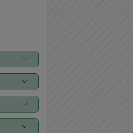
をご利用くださ
前申請すること
平均値、などで
／Diners