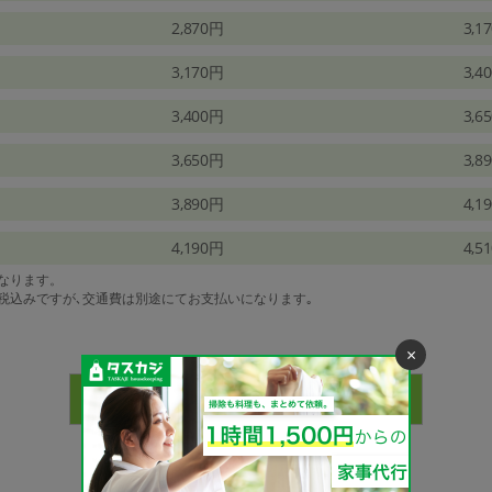
2,870円
3,1
3,170円
3,4
3,400円
3,6
3,650円
3,8
3,890円
4,1
4,190円
4,5
になります。
は税込みですが､交通費は別途にてお支払いになります｡
×