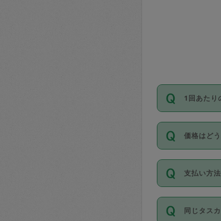
1回あたり
依頼1回に
価格はど
い。機能
が必要です
11種類の
支払い方
タスカジ
除々に設
お支払方法は
同じタス
Club）