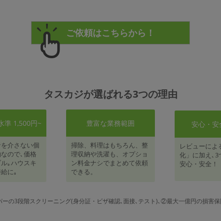
タスカジが選ばれる3つの理由
 1,500円~
豊富な業務範囲
安心・安
者を介さない個
掃除、料理はもちろん、整
レビューによ
なので､価格
理収納や洗濯も、オプショ
化」に加え､3
ル｡ハウスキ
ン料金ナシでまとめて依頼
安心・安全！
給に｡
できる。
パーの3段階スクリーニング(身分証・ビザ確認､面接､テスト)､②最大一億円の損害保