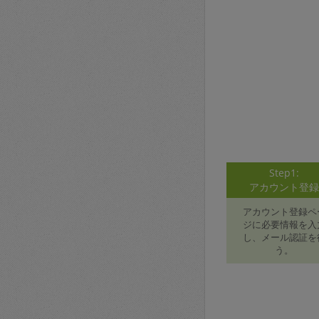
Step1:
アカウント登
アカウント登録ペ
ジに必要情報を入
し、メール認証を
う。