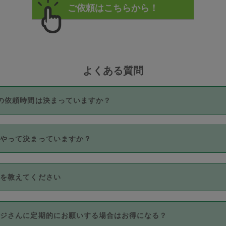
よくある質問
の依頼時間は決まっていますか？
つき3時間固定です。3時間を超えて依頼したい場合は、延長機能
うやって決まっていますか？
をご利用いただくには、タスカジさんに事前に相談し、合意の上事
。なお、3時間を下回っても、値引き等はございません。
価格帯の中からタスカジさん自身が価格を選んで設定しています。
法を教えてください
さんの価格設定には最初は制限があり、レビュー件数、レビューの
定可能な最高額が上がっていく仕組みになっています。
クレジットカード（Visa／Master／JCB／AMERICAN EXPRESS
カジさんに定期的にお願いする場合はお得になる？
のみとなります。