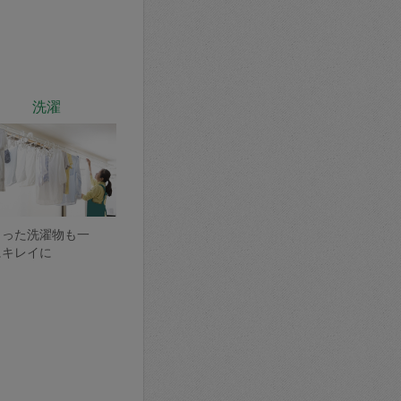
洗濯
まった洗濯物も一
にキレイに