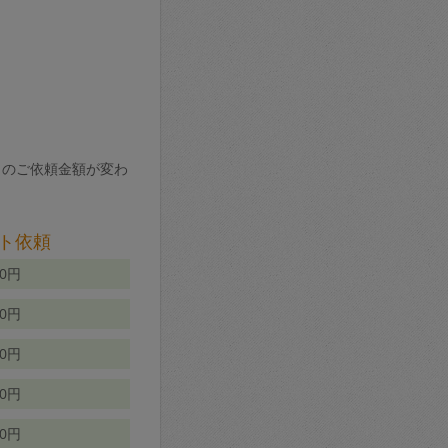
りのご依頼金額が変わ
ト依頼
00円
00円
50円
80円
70円