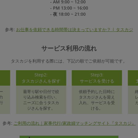
- AM 9:00 ~ 12:00
- PM 13:00 ~ 16:00
- 夜 18:00 ~ 21:00
参考:
お仕事を依頼できる時間帯は決まっていますか？ | タスカジ
サービス利用の流れ
タスカジを利用する際には、下記の順でご依頼が可能です。
Step2:
Step3:
録
タスカジさんを探す
サービスを受ける
ー
最寄り駅や日付で絞
依頼予約した日時に
力
り込み検索を行い、
タスカジさんを迎え
行
ニーズに合うタスカ
入れ、サービスを受
ジさんを探す。
ける。
参考:
ご利用の流れ｜家事代行/家政婦マッチングサイト『タスカジ』