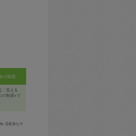
全の制度
る「見える
つの制度※で
険､③親身なサ