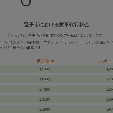
逗子市における家事代行料金
タスカジで、家事代行を依頼する際の料金は下記となります。
ている料金と､依頼種類(「定期」or 「スポット」)により､1時間あた
24年6月1日からの価格です）
定期依頼
スポッ
1,500円
1,8
1,800円
2,1
2,100円
2,3
2,350円
2,5
2,580円
2,8