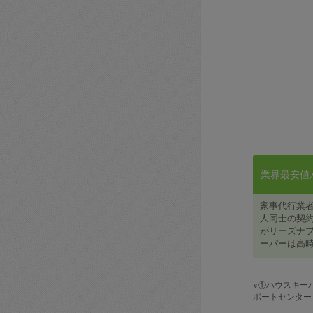
業界最安値水準
家事代行業
人同士の契約
がリーズナブ
ーパーは高時
※①ハウスキー
ポートセンター