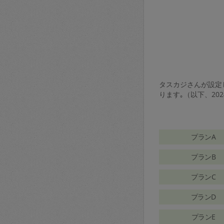
タスカジさんが設定し
ります｡（以下、20
プランA
プランB
プランC
プランD
プランE