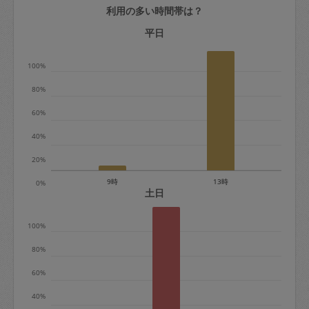
利用の多い時間帯は？
定期契約をキャンセルする場合、毎週定
期は月2回まで隔週定期は月1回までキャ
平日
ンセル料は発生しません。それ以上はキ
100%
ャンセル料が発生します。
80%
定期契約キャンセル料：
60%
・1回につき1,200円※
40%
・詳細ルールは、
こちら
を参照くださ
い。
20%
9時
13時
0%
※キャンセル料金の設定について：
土日
定期依頼1回（3時間）の金額とスポット
100%
1回（3時間）依頼した場合の金額の差額
相当で料金設定されています。
80%
60%
40%