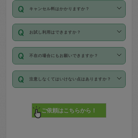
ご依頼は、現在を起点に3日後（72時間
濯、料理、作り置き、整理収納、買い物
のち、タスカジモニター宅にて３時間の
また外国人の方は英語しか話せない方、
キャンセル料はかかりますか？
以降）の日時から受付可能となっていま
です。作業中に物を壊したり、人にけが
現場トライアルを受け、合格したタスカ
日本語も話せる方など様々です。
す。
をさせたりした場合が対象で、補償金額
ジさんが活動されています。
キャンセル料には、以下の2種類がありま
ただし、72時間を切った直前の日程では
は対物1000万円、対人1億円が上限で
バックグラウンドや得意分野はプロフィ
お試し利用はできますか？
す。
タスカジさんへ「募集」をかけることが
す。
※テストセンターの講評は１件目のレビュ
ールに記載していますので、各自の得意
可能です。
ーとして記載されていますので依頼の際
分野を見極めて、目的に合わせてお仕事
「お試し利用」というメニューはありま
万が一損害が発生した場合は、その場の
に参考にしてください。
を依頼してください。
不在の場合にもお願いできますか？
せんが、「一回のみ」依頼を活用するこ
1. 直前キャンセル（定期、スポット契約
写真を撮り、
参考
：
【詳細】タスカジさんの登録に際
とによって、気に入ったタスカジさんを
共通）
タスカジサポートセンターまでご連絡く
して面接や教育は実施していますか？
不在の場合の作業はタスカジさんの同意
見つけることができます。
・タスカジさんのお仕事開始予定時間前
ださい。
注意しなくてはいけない点はありますか？
が必要です。数回の依頼ののち、タスカ
72時間を超える※と、以下のキャンセル
詳細FAQ：
損害賠償保険について教えて
ジさんと依頼者の間で十分な信頼関係が
まず、条件の合う気になるタスカジさ
料が発生します。
ください。
貴重品は紛失の際トラブルの元となるの
できたのち、タスカジさんに依頼してみ
ん、２・３人に「スポット」依頼をして
で、必ず鍵のかかるロッカーや金庫に入
てください。
みてください。
直前キャンセル料：
れて依頼者の責任の元管理するよう心掛
不在時に部屋に入るためにタスカジさん
その後、一番気に入ったタスカジさんに
72時間前〜24時間前＝依頼料金の50%
けてください。
に鍵を預ける必要がありますが、タスカ
「定期（毎週・隔週）」依頼をしてくだ
24時間前～1時間前＝依頼金額の100%
※パスポート、クレジットカード、銀行カ
ジさんが紛失した鍵によって二次的な損
さい。
1時間前〜実施時間＝依頼金額の100%＋
ード、5千円以上のアクセサリー、500円
害（たとえば、第三者の侵入など）が起
交通費全額