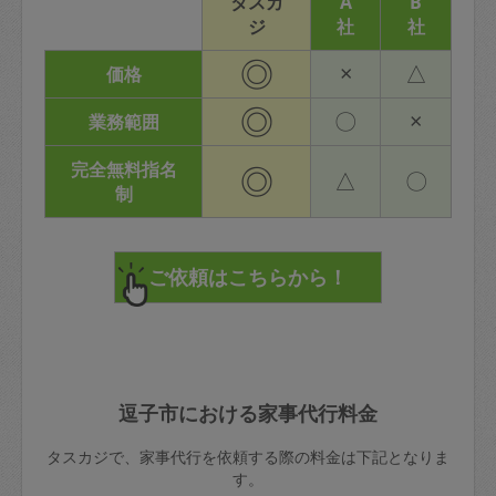
タスカ
A
B
ジ
社
社
◎
×
△
価格
◎
〇
×
業務範囲
完全無料指名
◎
△
〇
制
逗子市における家事代行料金
タスカジで、家事代行を依頼する際の料金は下記となりま
す。