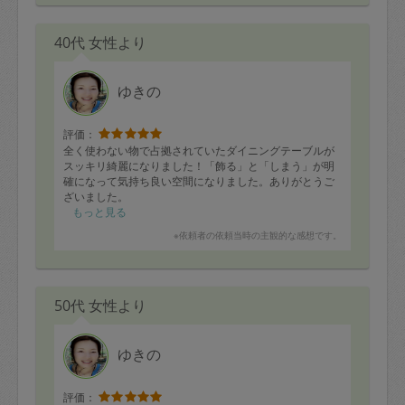
40代 女性より
ゆきの
評価：
全く使わない物で占拠されていたダイニングテーブルが
スッキリ綺麗になりました！「飾る」と「しまう」が明
確になって気持ち良い空間になりました。ありがとうご
ざいました。
もっと見る
笑顔でサクサク、我が家のワンコも可愛がって頂け初対
※依頼者の依頼当時の主観的な感想です。
面でも安心できる方です。
特に良かったのが雑巾も用意していたいた中で除菌ウェ
ットタオルしか使わないのを見抜いてくださったことで
50代 女性より
す。ライフスタイルを察して下さるのが流石だと感じま
した(o^^o)
ゆきの
評価：