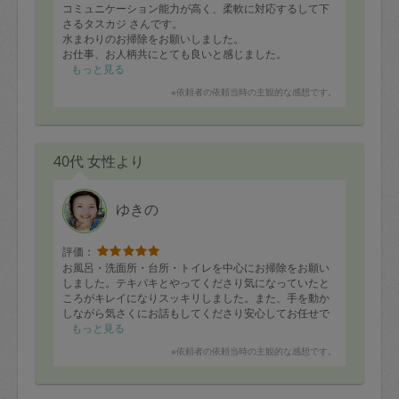
コミュニケーション能力が高く、柔軟に対応するして下
さるタスカジ さんです。
水まわりのお掃除をお願いしました。
お仕事、お人柄共にとても良いと感じました。
もっと見る
※依頼者の依頼当時の主観的な感想です。
40代 女性より
ゆきの
評価：
お風呂・洗面所・台所・トイレを中心にお掃除をお願い
しました。テキパキとやってくださり気になっていたと
ころがキレイになりスッキリしました。また、手を動か
しながら気さくにお話もしてくださり安心してお任せで
きました。また依頼させていただければと思います！
もっと見る
※依頼者の依頼当時の主観的な感想です。