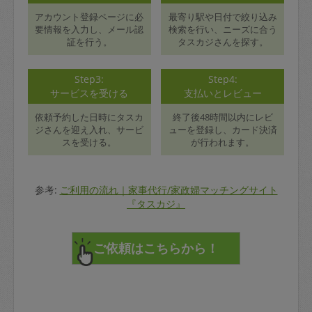
アカウント登録ページに必
最寄り駅や日付で絞り込み
要情報を入力し、メール認
検索を行い、ニーズに合う
証を行う。
タスカジさんを探す。
Step3:
Step4:
サービスを受ける
支払いとレビュー
依頼予約した日時にタスカ
終了後48時間以内にレビ
ジさんを迎え入れ、サービ
ューを登録し、カード決済
スを受ける。
が行われます。
参考:
ご利用の流れ｜家事代行/家政婦マッチングサイト
『タスカジ』