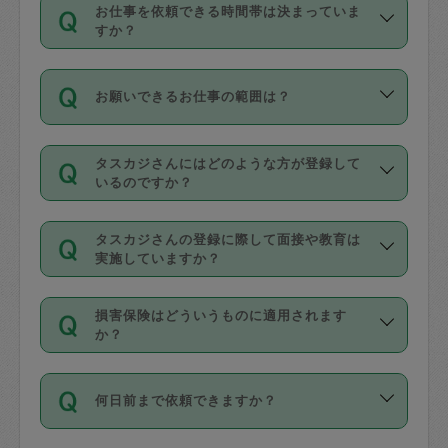
す。
丈夫です。
お仕事を依頼できる時間帯は決まっていま
料金のご請求と合わせてお支払いとなり
定期の最低利用回数は設けていない代わ
デビットカード・プリペイドカード（Vプ
すか？
ます。交通費の金額は「依頼の詳細」に
りに、一定数を超えたキャンセルは有償
リカ、au WALLETなど）
は支払にはご利
時間帯は3種類あります。いずれも１回あ
自動計算で表示されます。
でキャンセルすることが出来ます。
用いただけませんのでご注意ください。
お願いできるお仕事の範囲は？
たり３時間です。
銀行振込や現金払いも対応していませ
（例：毎週定期の場合は３回以上のキャ
ん。
掃除、整理収納、洗濯、買い物、料理、
・ＡＭ ９時～１２時
ンセルが有償（1200円、隔週定期の場合
なお、タスカジさんの交通費も、依頼料
タスカジさんにはどのような方が登録して
作り置きです。タスカジさんによってで
・ＰＭ １３時～１６時
いるのですか？
は２回以上のキャンセルが有償（1200
金のご請求と合わせてお支払いとなりま
きる仕事の範囲が異なりますので、依頼
・夜 １８時～２１時
円））
す。交通費の金額は「依頼の詳細」に自
主婦として長年の家事経験をお持ちの
する前にタスカジさんのプロフィールで
動計算で表示されます。
タスカジさんの登録に際して面接や教育は
方、栄養士・調理師といった資格者で保
確認してください。
開始時間を２時間前後変更することが可
実施していますか？
育園や学校の給食やレストランで料理関
基本的に、高所での作業や危険作業、屋
能です。依頼送信後、個別にタスカジさ
応募の際に、各自事務局との面接と説明
係の専門職に従事されていた方、日本で
外での作業は対象外です。
んにメッセージを送り調整してくださ
損害保険はどういうものに適用されます
を行っています。その後、身分証明書の
すでにハウスキーパーや英語の先生とし
か？
い。ただし、２時間を越えての調整はで
写真提出をしていただいています。外国
てお仕事をしているフィリピン出身の
きません。
依頼者とタスカジさんとの間でタスカジ
人の場合は在留カードで労働許可状況を
方、海外からの留学生、家事が好きな会
万が一、依頼した時間帯と作業時間が１
何日前まで依頼できますか？
を通して成立した作業時間内での作業に
確認しています。タスカジさんトレーニ
社員など様々なバックグラウンドの方が
時間も被らない場合、損害保険の対象外
適用されます。作業範囲は、掃除、洗
ング動画を使ったセルフトレーニングの
登録しています。
となりますので、ご注意ください。