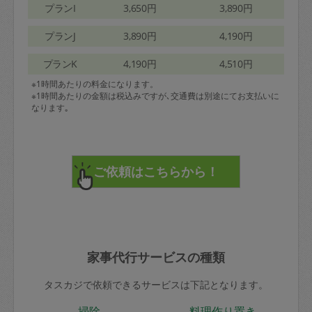
プランI
3,650円
3,890円
プランJ
3,890円
4,190円
プランK
4,190円
4,510円
※1時間あたりの料金になります。
※1時間あたりの金額は税込みですが､交通費は別途にてお支払いに
なります｡
家事代行サービスの種類
タスカジで依頼できるサービスは下記となります。
掃除
料理作り置き