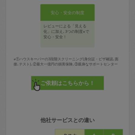
安心・安全の制度
レビューによる「見える
化」に加え､3つの制度※で
安心・安全！
※①ハウスキーパーの3段階スクリーニング(身分証・ビザ確認､面
接､テスト)､②最大一億円の損害保険､③親身なサポートセンター
他社サービスとの違い