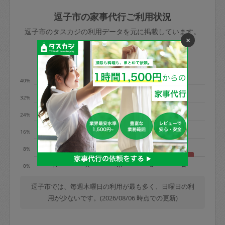
玉、など
きた場合は損害保険の対象外となるので
依頼者不在による当日キャンセル＝依頼
逗子市の家事代行ご利用状況
ご注意ください。
金額の100%＋交通費全額
逗子市のタスカジの利用データを元に掲載しています。
あわせてこちらも参照ください
：
初めて
×
利用します。注意しなくてはいけない点
※例：依頼日時／土曜日午前9時開始の場
利用の多い曜日は？
はありますか？
合、水曜日午前9時以降はキャンセル料が
発生
40%
水曜日9時〜金曜日9時まで＝依頼料金の
32%
50%
24%
金曜日9時～土曜日8時まで＝依頼金額の
100%
16%
土曜日8時〜実施時間＝依頼金額の100%
8%
＋交通費全額
月
火
木
金
日
0%
依頼者不在による当日キャンセル＝依頼
金額の100%＋交通費全額
逗子市では、毎週木曜日の利用が最も多く、日曜日の利
用が少ないです。(2026/08/06 時点での更新)
2. 定期契約キャンセル（定期契約のみ）