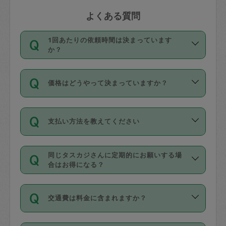
よくある質問
1回あたりの依頼時間は決まっています
か？
依頼1回につき3時間固定です。3時間を
価格はどうやって決まっていますか？
超えて依頼したい場合は、延長機能をご
利用ください。機能をご利用いただくに
11種類の価格帯の中からタスカジさん自
は、タスカジさんに事前に相談し、合意
支払い方法を教えてください
身が価格を選んで設定しています。
の上事前申請することが必要です。な
タスカジさんの価格設定には最初は制限
お、3時間を下回っても、値引き等はござ
お支払方法はクレジットカード（Visa／
があり、レビュー件数、レビューの平均
いません。
同じタスカジさんに定期的にお願いする場
Master／JCB／AMERICAN EXPRESS／
値、などで除々に設定可能な最高額が上
合はお得になる？
Diners Club）のみとなります。
がっていく仕組みになっています。
依頼には「スポット」と「定期（毎週｜
カード情報のご登録は、依頼リクエスト
交通費は料金に含まれますか？
隔週）」があり、「定期」の依頼は「ス
を行う際にご入力ください。プロフィー
ポット」よりお得な料金でご利用できま
ル登録時にはご入力いただかなくても大
交通費は依頼料金とは別途発生し、依頼