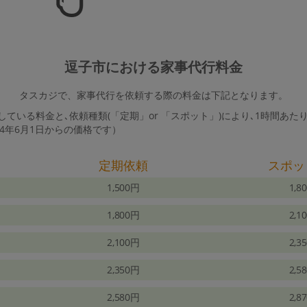
逗子市における家事代行料金
タスカジで、家事代行を依頼する際の料金は下記となります。
ている料金と､依頼種類(「定期」or 「スポット」)により､1時間あた
24年6月1日からの価格です）
定期依頼
スポッ
1,500円
1,8
1,800円
2,1
2,100円
2,3
2,350円
2,5
2,580円
2,8