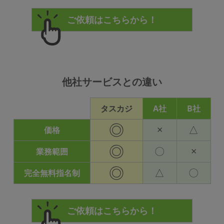
他社サービスとの違い
タスカジ
A社
B社
◎
×
△
価格
◎
〇
×
業務範囲
◎
△
〇
完全無料指名制