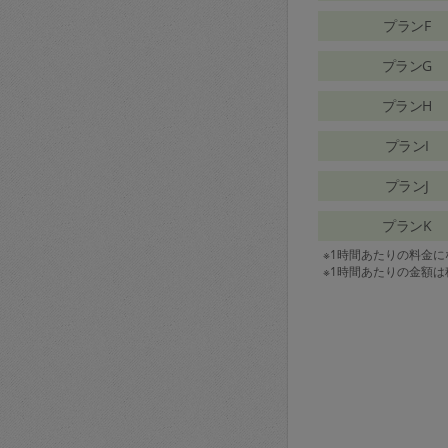
プランF
プランG
プランH
プランI
プランJ
プランK
※1時間あたりの料金
※1時間あたりの金額