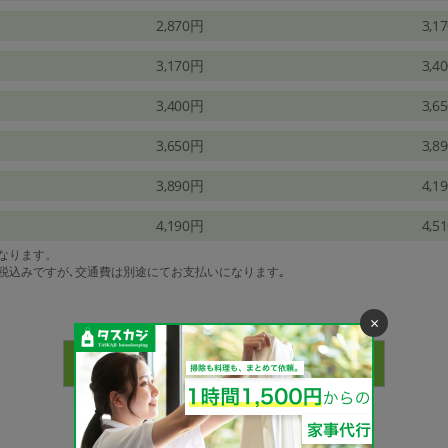
2,870円
3,1
3,170円
3,4
3,400円
3,6
3,650円
3,8
3,890円
4,1
4,190円
4,5
になります。
は税込みですが､交通費は別途にてお支払いになります｡
×