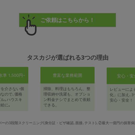
タスカジが選ばれる3つの理由
 1,500円~
豊富な業務範囲
安心・安
者を介さない個
掃除、料理はもちろん、整
レビューによ
なので､価格
理収納や洗濯も、オプショ
化」に加え､3
ル｡ハウスキ
ン料金ナシでまとめて依頼
安心・安全！
給に｡
できる。
パーの3段階スクリーニング(身分証・ビザ確認､面接､テスト)､②最大一億円の損害保