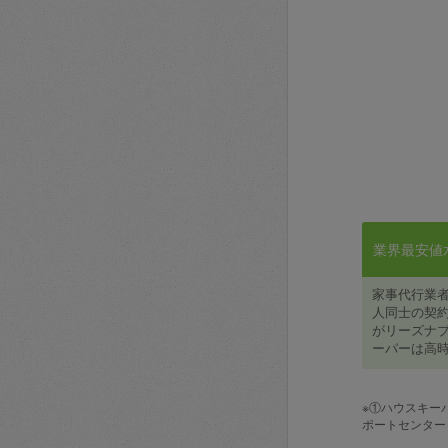
業界最安値水準
家事代行業
人同士の契約
がリーズナブ
ーパーは高時
※①ハウスキー
ポートセンター