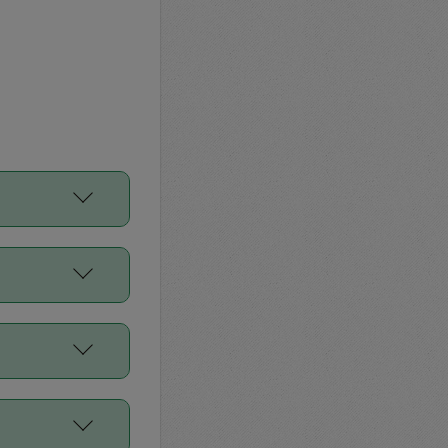
をご利用くださ
前申請すること
平均値、などで
／Diners