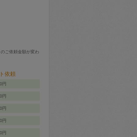
りのご依頼金額が変わ
ト依頼
00円
00円
50円
80円
70円