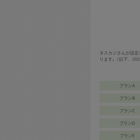
タスカジさんが設定し
ります｡（以下、20
プランA
プランB
プランC
プランD
プランE