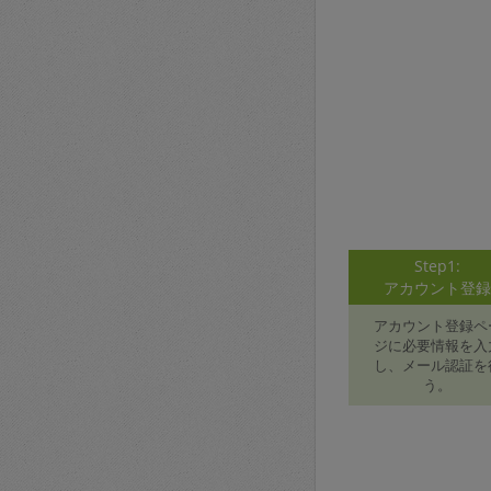
Step1:
アカウント登
アカウント登録ペ
ジに必要情報を入
し、メール認証を
う。