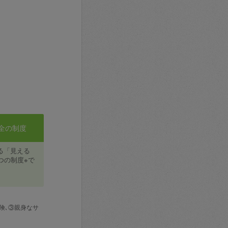
全の制度
る「見える
つの制度※で
険､③親身なサ