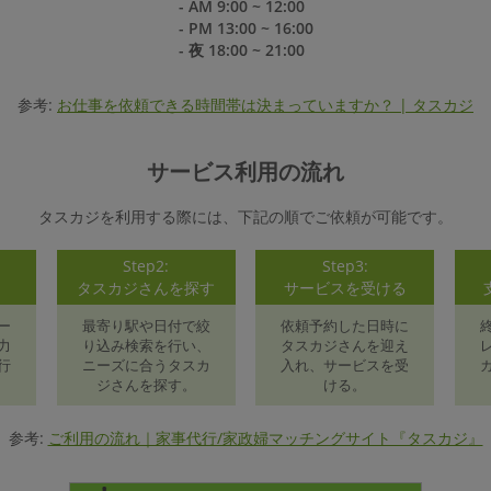
- AM 9:00 ~ 12:00
- PM 13:00 ~ 16:00
- 夜 18:00 ~ 21:00
参考:
お仕事を依頼できる時間帯は決まっていますか？ | タスカジ
サービス利用の流れ
タスカジを利用する際には、下記の順でご依頼が可能です。
Step2:
Step3:
録
タスカジさんを探す
サービスを受ける
ー
最寄り駅や日付で絞
依頼予約した日時に
力
り込み検索を行い、
タスカジさんを迎え
行
ニーズに合うタスカ
入れ、サービスを受
ジさんを探す。
ける。
参考:
ご利用の流れ｜家事代行/家政婦マッチングサイト『タスカジ』