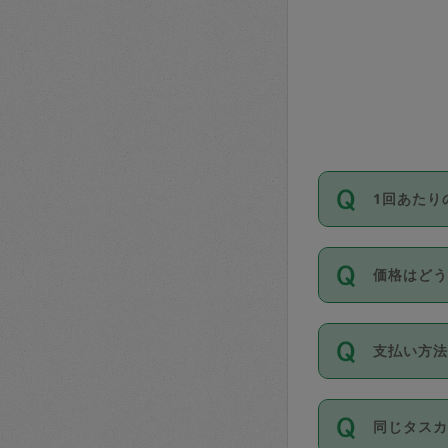
1回あたり
依頼1回に
価格はど
い。機能
が必要です
11種類の
支払い方
タスカジ
除々に設
お支払方法は
同じタス
Club）