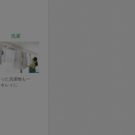
洗濯
まった洗濯物も一
にキレイに