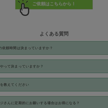
よくある質問
の依頼時間は決まっていますか？
つき3時間固定です。3時間を超えて依頼したい場合は、延長機能
うやって決まっていますか？
をご利用いただくには、タスカジさんに事前に相談し、合意の上事
。なお、3時間を下回っても、値引き等はございません。
価格帯の中からタスカジさん自身が価格を選んで設定しています。
法を教えてください
さんの価格設定には最初は制限があり、レビュー件数、レビューの
定可能な最高額が上がっていく仕組みになっています。
クレジットカード（Visa／Master／JCB／AMERICAN EXPRESS
カジさんに定期的にお願いする場合はお得になる？
のみとなります。