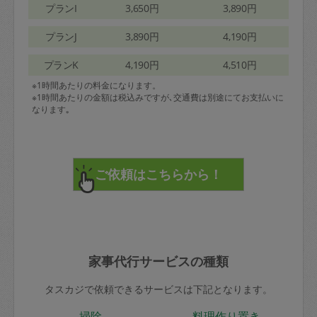
プランI
3,650円
3,890円
プランJ
3,890円
4,190円
プランK
4,190円
4,510円
※1時間あたりの料金になります。
※1時間あたりの金額は税込みですが､交通費は別途にてお支払いに
なります｡
家事代行サービスの種類
タスカジで依頼できるサービスは下記となります。
掃除
料理作り置き