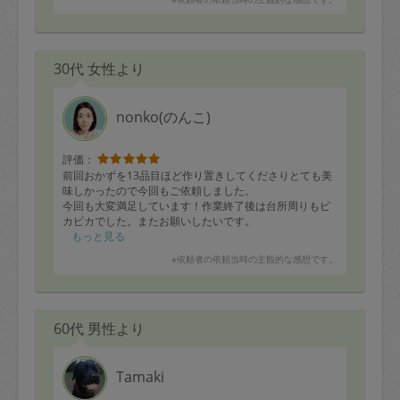
・春雨サラダ
・セロリのきんぴら
・ズッキーニとトマトのマリネ
・牛肉と椎茸のしぐれ煮
30代 女性より
今回は事前にご提案いただいたメニューと、こちらかの
希望をお伝えし上記10品を作っていただきました。
作っていただいた量や、工数の多いメニューが多くご負
nonko(のんこ)
担になってしまったのではと心配しております。
夫が牛肉としいたけのしぐれ煮がお酒に合うと喜んでお
りました！
評価：
春雨サラダも2日であっという間になくなり、肉団子、春
前回おかずを13品目ほど作り置きしてくださりとても美
巻き、セロリのきんぴらも美味しかったです！
味しかったので今回もご依頼しました。
今回のメニューはどれもリピート確定です。
今回も大変満足しています！作業終了後は台所周りもピ
カピカでした。またお願いしたいです。
次回もよろしくお願い致します。
もっと見る
※依頼者の依頼当時の主観的な感想です。
60代 男性より
Tamaki