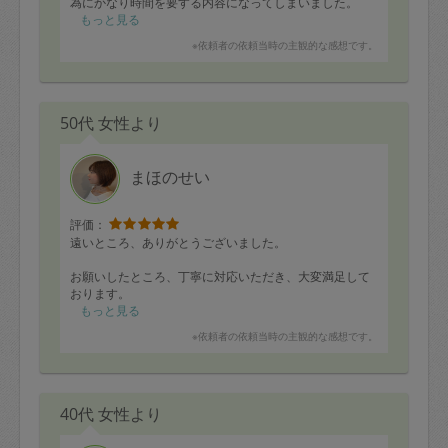
為にかなり時間を要する内容になってしまいました。
制限時間の中で終わらせたいと頑張って下さり、作業が
もっと見る
残った場合のアドバイスもして頂きました。
※依頼者の依頼当時の主観的な感想です。
雑談もして頂けて楽しく作業出来ました☆
また機会がありましたらどうぞ宜しくお願い致します！
50代 女性より
まほのせい
評価：
遠いところ、ありがとうございました。
お願いしたところ、丁寧に対応いただき、大変満足して
おります。
もっと見る
事前にメモを取る等、とても真面目な方でした。
※依頼者の依頼当時の主観的な感想です。
40代 女性より