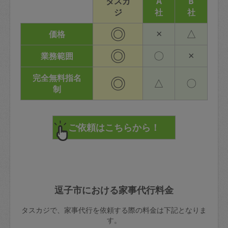
タスカ
A
B
ジ
社
社
◎
×
△
価格
◎
〇
×
業務範囲
完全無料指名
◎
△
〇
制
逗子市における家事代行料金
タスカジで、家事代行を依頼する際の料金は下記となりま
す。