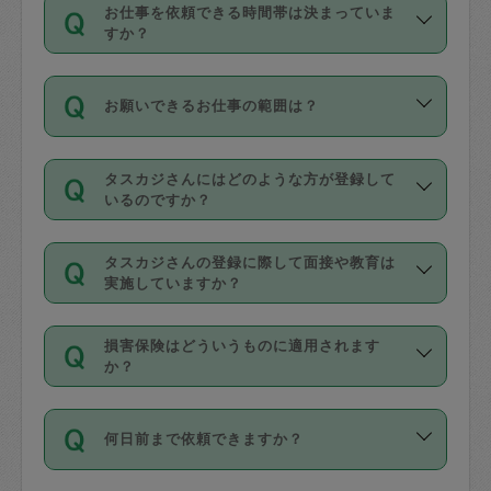
す。
丈夫です。
お仕事を依頼できる時間帯は決まっていま
料金のご請求と合わせてお支払いとなり
定期の最低利用回数は設けていない代わ
デビットカード・プリペイドカード（Vプ
すか？
ます。交通費の金額は「依頼の詳細」に
りに、一定数を超えたキャンセルは有償
リカ、au WALLETなど）
は支払にはご利
時間帯は3種類あります。いずれも１回あ
自動計算で表示されます。
でキャンセルすることが出来ます。
用いただけませんのでご注意ください。
お願いできるお仕事の範囲は？
たり３時間です。
銀行振込や現金払いも対応していませ
（例：毎週定期の場合は３回以上のキャ
ん。
掃除、整理収納、洗濯、買い物、料理、
・ＡＭ ９時～１２時
ンセルが有償（1200円、隔週定期の場合
なお、タスカジさんの交通費も、依頼料
タスカジさんにはどのような方が登録して
作り置きです。タスカジさんによってで
・ＰＭ １３時～１６時
いるのですか？
は２回以上のキャンセルが有償（1200
金のご請求と合わせてお支払いとなりま
きる仕事の範囲が異なりますので、依頼
・夜 １８時～２１時
円））
す。交通費の金額は「依頼の詳細」に自
主婦として長年の家事経験をお持ちの
する前にタスカジさんのプロフィールで
動計算で表示されます。
タスカジさんの登録に際して面接や教育は
方、栄養士・調理師といった資格者で保
確認してください。
開始時間を２時間前後変更することが可
実施していますか？
育園や学校の給食やレストランで料理関
基本的に、高所での作業や危険作業、屋
能です。依頼送信後、個別にタスカジさ
応募の際に、各自事務局との面接と説明
係の専門職に従事されていた方、日本で
外での作業は対象外です。
んにメッセージを送り調整してくださ
損害保険はどういうものに適用されます
を行っています。その後、身分証明書の
すでにハウスキーパーや英語の先生とし
か？
い。ただし、２時間を越えての調整はで
写真提出をしていただいています。外国
てお仕事をしているフィリピン出身の
きません。
依頼者とタスカジさんとの間でタスカジ
人の場合は在留カードで労働許可状況を
方、海外からの留学生、家事が好きな会
万が一、依頼した時間帯と作業時間が１
何日前まで依頼できますか？
を通して成立した作業時間内での作業に
確認しています。タスカジさんトレーニ
社員など様々なバックグラウンドの方が
時間も被らない場合、損害保険の対象外
適用されます。作業範囲は、掃除、洗
ング動画を使ったセルフトレーニングの
登録しています。
となりますので、ご注意ください。