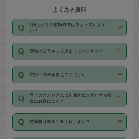
よくある質問
1回あたりの依頼時間は決まっています
か？
依頼1回につき3時間固定です。3時間を
価格はどうやって決まっていますか？
超えて依頼したい場合は、延長機能をご
利用ください。機能をご利用いただくに
11種類の価格帯の中からタスカジさん自
は、タスカジさんに事前に相談し、合意
支払い方法を教えてください
身が価格を選んで設定しています。
の上事前申請することが必要です。な
タスカジさんの価格設定には最初は制限
お、3時間を下回っても、値引き等はござ
お支払方法はクレジットカード（Visa／
があり、レビュー件数、レビューの平均
いません。
同じタスカジさんに定期的にお願いする場
Master／JCB／AMERICAN EXPRESS／
値、などで除々に設定可能な最高額が上
合はお得になる？
Diners Club）のみとなります。
がっていく仕組みになっています。
依頼には「スポット」と「定期（毎週｜
カード情報のご登録は、依頼リクエスト
交通費は料金に含まれますか？
隔週）」があり、「定期」の依頼は「ス
を行う際にご入力ください。プロフィー
ポット」よりお得な料金でご利用できま
ル登録時にはご入力いただかなくても大
交通費は依頼料金とは別途発生し、依頼