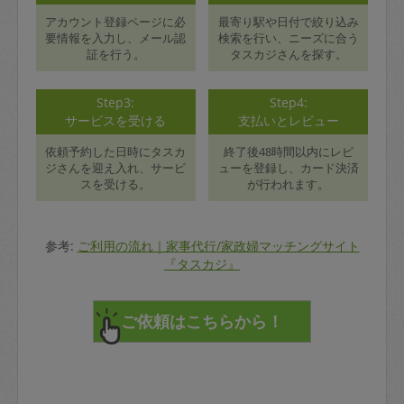
アカウント登録ページに必
最寄り駅や日付で絞り込み
要情報を入力し、メール認
検索を行い、ニーズに合う
証を行う。
タスカジさんを探す。
Step3:
Step4:
サービスを受ける
支払いとレビュー
依頼予約した日時にタスカ
終了後48時間以内にレビ
ジさんを迎え入れ、サービ
ューを登録し、カード決済
スを受ける。
が行われます。
参考:
ご利用の流れ｜家事代行/家政婦マッチングサイト
『タスカジ』