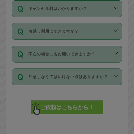
ご依頼は、現在を起点に3日後（72時間
濯、料理、作り置き、整理収納、買い物
のち、タスカジモニター宅にて３時間の
また外国人の方は英語しか話せない方、
キャンセル料はかかりますか？
以降）の日時から受付可能となっていま
です。作業中に物を壊したり、人にけが
現場トライアルを受け、合格したタスカ
日本語も話せる方など様々です。
す。
をさせたりした場合が対象で、補償金額
ジさんが活動されています。
キャンセル料には、以下の2種類がありま
ただし、72時間を切った直前の日程では
は対物1000万円、対人1億円が上限で
バックグラウンドや得意分野はプロフィ
お試し利用はできますか？
す。
タスカジさんへ「募集」をかけることが
す。
※テストセンターの講評は１件目のレビュ
ールに記載していますので、各自の得意
可能です。
ーとして記載されていますので依頼の際
分野を見極めて、目的に合わせてお仕事
「お試し利用」というメニューはありま
万が一損害が発生した場合は、その場の
に参考にしてください。
を依頼してください。
不在の場合にもお願いできますか？
せんが、「一回のみ」依頼を活用するこ
1. 直前キャンセル（定期、スポット契約
写真を撮り、
参考
：
【詳細】タスカジさんの登録に際
とによって、気に入ったタスカジさんを
共通）
タスカジサポートセンターまでご連絡く
して面接や教育は実施していますか？
不在の場合の作業はタスカジさんの同意
見つけることができます。
・タスカジさんのお仕事開始予定時間前
ださい。
注意しなくてはいけない点はありますか？
が必要です。数回の依頼ののち、タスカ
72時間を超える※と、以下のキャンセル
詳細FAQ：
損害賠償保険について教えて
ジさんと依頼者の間で十分な信頼関係が
まず、条件の合う気になるタスカジさ
料が発生します。
ください。
貴重品は紛失の際トラブルの元となるの
できたのち、タスカジさんに依頼してみ
ん、２・３人に「スポット」依頼をして
で、必ず鍵のかかるロッカーや金庫に入
てください。
みてください。
直前キャンセル料：
れて依頼者の責任の元管理するよう心掛
不在時に部屋に入るためにタスカジさん
その後、一番気に入ったタスカジさんに
72時間前〜24時間前＝依頼料金の50%
けてください。
に鍵を預ける必要がありますが、タスカ
「定期（毎週・隔週）」依頼をしてくだ
24時間前～1時間前＝依頼金額の100%
※パスポート、クレジットカード、銀行カ
ジさんが紛失した鍵によって二次的な損
さい。
1時間前〜実施時間＝依頼金額の100%＋
ード、5千円以上のアクセサリー、500円
害（たとえば、第三者の侵入など）が起
交通費全額