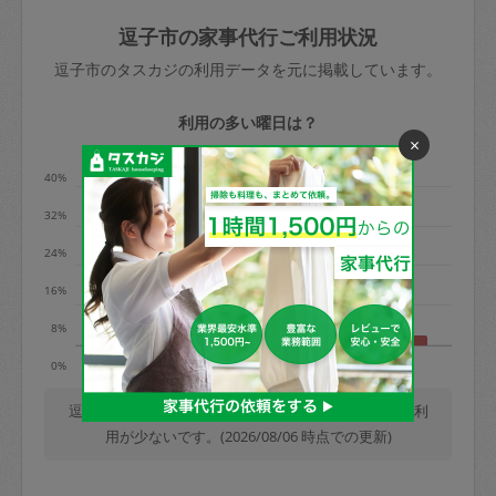
玉、など
きた場合は損害保険の対象外となるので
依頼者不在による当日キャンセル＝依頼
逗子市の家事代行ご利用状況
ご注意ください。
金額の100%＋交通費全額
逗子市のタスカジの利用データを元に掲載しています。
あわせてこちらも参照ください
：
初めて
利用します。注意しなくてはいけない点
※例：依頼日時／土曜日午前9時開始の場
利用の多い曜日は？
はありますか？
×
合、水曜日午前9時以降はキャンセル料が
発生
40%
水曜日9時〜金曜日9時まで＝依頼料金の
32%
50%
24%
金曜日9時～土曜日8時まで＝依頼金額の
100%
16%
土曜日8時〜実施時間＝依頼金額の100%
8%
＋交通費全額
月
火
木
金
日
0%
依頼者不在による当日キャンセル＝依頼
金額の100%＋交通費全額
逗子市では、毎週木曜日の利用が最も多く、日曜日の利
用が少ないです。(2026/08/06 時点での更新)
2. 定期契約キャンセル（定期契約のみ）