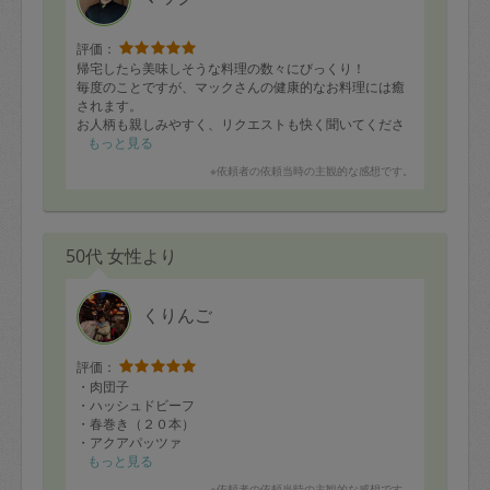
評価：
帰宅したら美味しそうな料理の数々にびっくり！
毎度のことですが、マックさんの健康的なお料理には癒
されます。
お人柄も親しみやすく、リクエストも快く聞いてくださ
います。
もっと見る
マックさんに来ていただくのを、家族全員が毎回楽しみ
※依頼者の依頼当時の主観的な感想です。
にしています。
次回もよろしくお願いします。
50代 女性より
くりんご
評価：
・肉団子
・ハッシュドビーフ
・春巻き（２０本）
・アクアパッツァ
・シーフードドリア
もっと見る
・アスパラの豚肉巻き
※依頼者の依頼当時の主観的な感想です。