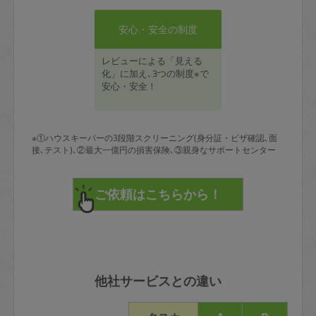
安心・安全の制度
レビューによる「見える
化」に加え､3つの制度※で
安心・安全！
※①ハウスキーパーの3段階スクリーニング(身分証・ビザ確認､面
接､テスト)､②最大一億円の損害保険､③親身なサポートセンター
他社サービスとの違い