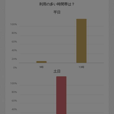
利用の多い時間帯は？
定期契約をキャンセルする場合、毎週定
期は月2回まで隔週定期は月1回までキャ
平日
ンセル料は発生しません。それ以上はキ
100%
ャンセル料が発生します。
80%
定期契約キャンセル料：
60%
・1回につき1,200円※
40%
・詳細ルールは、
こちら
を参照くださ
い。
20%
9時
13時
0%
※キャンセル料金の設定について：
土日
定期依頼1回（3時間）の金額とスポット
100%
1回（3時間）依頼した場合の金額の差額
相当で料金設定されています。
80%
60%
40%