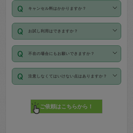
ご依頼は、現在を起点に3日後（72時間
濯、料理、作り置き、整理収納、買い物
のち、タスカジモニター宅にて３時間の
また外国人の方は英語しか話せない方、
キャンセル料はかかりますか？
以降）の日時から受付可能となっていま
です。作業中に物を壊したり、人にけが
現場トライアルを受け、合格したタスカ
日本語も話せる方など様々です。
す。
をさせたりした場合が対象で、補償金額
ジさんが活動されています。
キャンセル料には、以下の2種類がありま
ただし、72時間を切った直前の日程では
は対物1000万円、対人1億円が上限で
バックグラウンドや得意分野はプロフィ
お試し利用はできますか？
す。
タスカジさんへ「募集」をかけることが
す。
※テストセンターの講評は１件目のレビュ
ールに記載していますので、各自の得意
可能です。
ーとして記載されていますので依頼の際
分野を見極めて、目的に合わせてお仕事
「お試し利用」というメニューはありま
万が一損害が発生した場合は、その場の
に参考にしてください。
を依頼してください。
不在の場合にもお願いできますか？
せんが、「一回のみ」依頼を活用するこ
1. 直前キャンセル（定期、スポット契約
写真を撮り、
参考
：
【詳細】タスカジさんの登録に際
とによって、気に入ったタスカジさんを
共通）
タスカジサポートセンターまでご連絡く
して面接や教育は実施していますか？
不在の場合の作業はタスカジさんの同意
見つけることができます。
・タスカジさんのお仕事開始予定時間前
ださい。
注意しなくてはいけない点はありますか？
が必要です。数回の依頼ののち、タスカ
72時間を超える※と、以下のキャンセル
詳細FAQ：
損害賠償保険について教えて
ジさんと依頼者の間で十分な信頼関係が
まず、条件の合う気になるタスカジさ
料が発生します。
ください。
貴重品は紛失の際トラブルの元となるの
できたのち、タスカジさんに依頼してみ
ん、２・３人に「スポット」依頼をして
で、必ず鍵のかかるロッカーや金庫に入
てください。
みてください。
直前キャンセル料：
れて依頼者の責任の元管理するよう心掛
不在時に部屋に入るためにタスカジさん
その後、一番気に入ったタスカジさんに
72時間前〜24時間前＝依頼料金の50%
けてください。
に鍵を預ける必要がありますが、タスカ
「定期（毎週・隔週）」依頼をしてくだ
24時間前～1時間前＝依頼金額の100%
※パスポート、クレジットカード、銀行カ
ジさんが紛失した鍵によって二次的な損
さい。
1時間前〜実施時間＝依頼金額の100%＋
ード、5千円以上のアクセサリー、500円
害（たとえば、第三者の侵入など）が起
交通費全額