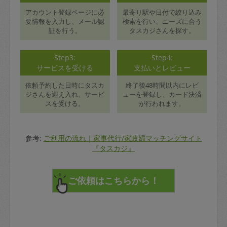
アカウント登録ページに必
最寄り駅や日付で絞り込み
要情報を入力し、メール認
検索を行い、ニーズに合う
証を行う。
タスカジさんを探す。
Step3:
Step4:
サービスを受ける
支払いとレビュー
依頼予約した日時にタスカ
終了後48時間以内にレビ
ジさんを迎え入れ、サービ
ューを登録し、カード決済
スを受ける。
が行われます。
参考:
ご利用の流れ｜家事代行/家政婦マッチングサイト
『タスカジ』