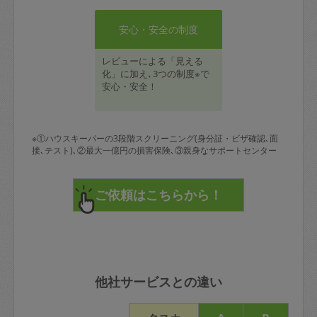
安心・安全の制度
レビューによる「見える
化」に加え､3つの制度※で
安心・安全！
※①ハウスキーパーの3段階スクリーニング(身分証・ビザ確認､面
接､テスト)､②最大一億円の損害保険､③親身なサポートセンター
他社サービスとの違い