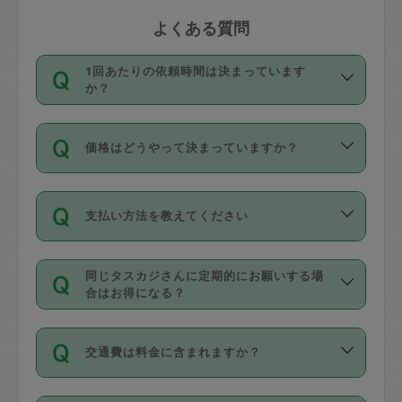
よくある質問
1回あたりの依頼時間は決まっています
か？
依頼1回につき3時間固定です。3時間を
価格はどうやって決まっていますか？
超えて依頼したい場合は、延長機能をご
利用ください。機能をご利用いただくに
11種類の価格帯の中からタスカジさん自
は、タスカジさんに事前に相談し、合意
支払い方法を教えてください
身が価格を選んで設定しています。
の上事前申請することが必要です。な
タスカジさんの価格設定には最初は制限
お、3時間を下回っても、値引き等はござ
お支払方法はクレジットカード（Visa／
があり、レビュー件数、レビューの平均
いません。
同じタスカジさんに定期的にお願いする場
Master／JCB／AMERICAN EXPRESS／
値、などで除々に設定可能な最高額が上
合はお得になる？
Diners Club）のみとなります。
がっていく仕組みになっています。
依頼には「スポット」と「定期（毎週｜
カード情報のご登録は、依頼リクエスト
交通費は料金に含まれますか？
隔週）」があり、「定期」の依頼は「ス
を行う際にご入力ください。プロフィー
ポット」よりお得な料金でご利用できま
ル登録時にはご入力いただかなくても大
交通費は依頼料金とは別途発生し、依頼