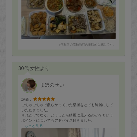
※依頼者の依頼当時の主観的な感想です。
30代 女性より
まほのせい
評価：
ごちゃごちゃで散らかっていた部屋をとても綺麗にして
いただきました。
それだけでなく、どうしたら綺麗に見えるのか？という
ポイントについてもアドバイス頂きました。
私は掃除が得意ではないので何から手をつけていいかわ
もっと見る
からなかったのですが、最初からリードして効率よくお
掃除して頂きました。