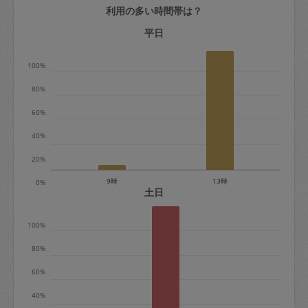
利用の多い時間帯は？
定期契約をキャンセルする場合、毎週定
期は月2回まで隔週定期は月1回までキャ
平日
ンセル料は発生しません。それ以上はキ
100%
ャンセル料が発生します。
80%
定期契約キャンセル料：
60%
・1回につき1,200円※
40%
・詳細ルールは、
こちら
を参照くださ
い。
20%
9時
13時
0%
※キャンセル料金の設定について：
土日
定期依頼1回（3時間）の金額とスポット
100%
1回（3時間）依頼した場合の金額の差額
相当で料金設定されています。
80%
60%
40%