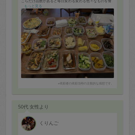
こらだけ品数があると毎日変わる変わる色々なものを食
べられており、とても満足しています。またお願いした
もっと見る
いと思います。
※依頼者の依頼当時の主観的な感想です。
50代 女性より
くりんご