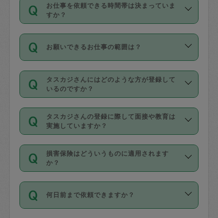
す。
丈夫です。
お仕事を依頼できる時間帯は決まっていま
料金のご請求と合わせてお支払いとなり
定期の最低利用回数は設けていない代わ
デビットカード・プリペイドカード（Vプ
すか？
ます。交通費の金額は「依頼の詳細」に
りに、一定数を超えたキャンセルは有償
リカ、au WALLETなど）
は支払にはご利
時間帯は3種類あります。いずれも１回あ
自動計算で表示されます。
でキャンセルすることが出来ます。
用いただけませんのでご注意ください。
お願いできるお仕事の範囲は？
たり３時間です。
銀行振込や現金払いも対応していませ
（例：毎週定期の場合は３回以上のキャ
ん。
掃除、整理収納、洗濯、買い物、料理、
・ＡＭ ９時～１２時
ンセルが有償（1200円、隔週定期の場合
なお、タスカジさんの交通費も、依頼料
タスカジさんにはどのような方が登録して
作り置きです。タスカジさんによってで
・ＰＭ １３時～１６時
いるのですか？
は２回以上のキャンセルが有償（1200
金のご請求と合わせてお支払いとなりま
きる仕事の範囲が異なりますので、依頼
・夜 １８時～２１時
円））
す。交通費の金額は「依頼の詳細」に自
主婦として長年の家事経験をお持ちの
する前にタスカジさんのプロフィールで
動計算で表示されます。
タスカジさんの登録に際して面接や教育は
方、栄養士・調理師といった資格者で保
確認してください。
開始時間を２時間前後変更することが可
実施していますか？
育園や学校の給食やレストランで料理関
基本的に、高所での作業や危険作業、屋
能です。依頼送信後、個別にタスカジさ
応募の際に、各自事務局との面接と説明
係の専門職に従事されていた方、日本で
外での作業は対象外です。
んにメッセージを送り調整してくださ
損害保険はどういうものに適用されます
を行っています。その後、身分証明書の
すでにハウスキーパーや英語の先生とし
か？
い。ただし、２時間を越えての調整はで
写真提出をしていただいています。外国
てお仕事をしているフィリピン出身の
きません。
依頼者とタスカジさんとの間でタスカジ
人の場合は在留カードで労働許可状況を
方、海外からの留学生、家事が好きな会
万が一、依頼した時間帯と作業時間が１
何日前まで依頼できますか？
を通して成立した作業時間内での作業に
確認しています。タスカジさんトレーニ
社員など様々なバックグラウンドの方が
時間も被らない場合、損害保険の対象外
適用されます。作業範囲は、掃除、洗
ング動画を使ったセルフトレーニングの
登録しています。
となりますので、ご注意ください。