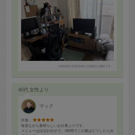
人柄も素敵な方で、とても楽しくお掃除できました。
大満足です！
次も是非勝田さんにお願いさせて頂きたいです。
百聞は一見にしかず、ということで、お掃除後の写真も
投稿しておきます。
（お掃除前の写真も投稿できたら比較できるのですが、
閲覧注意レベルですのですみません…。でもお掃除後の
写真だけでも良くわかると思います！）
本当にありがとうございました！
※依頼者の依頼当時の主観的な感想です。
40代 女性より
マック
評価：
毎度ながら素晴らしいお仕事ぶりです。
メニューはほぼお任せで、3時間でこの量はどうしたら出