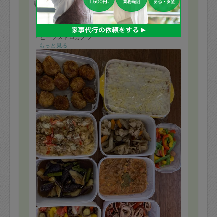
評価：
・キャベツ入りメンチカツ
・カレーピラフ
・ミートソースとマッシュポテトの重ね焼き
・ビーフストロガノフ
・筑前煮
もっと見る
・焼き野菜のマリネ
・イカとトマトのバジル炒め
・パプリカとソーセージの炒め物
・なすとアスパラガスの焼き浸し
今回は工数の多いメニューを9品も作っていただきまし
た。
初めて作っていただいたカレーピラフ、ミートソースと
マッシュポテトの重ね焼きとても美味しく子供が喜んで
食べていました。
イカとトマトのバジル炒めもイカの出汁がでていてとて
も美味しかったです！
メンチカツも初めてでこれからいただくのが楽しみで
す。
いつも誠実にお仕事をしていただきありがとうございま
す。
夏休みはスポットで追加をお願いしたく、どうぞよろし
くお願い致します。