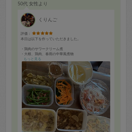
50代 女性より
くりんご
評価：
本日は以下を作っていただきました。
・鶏肉のサワークリーム煮
・大根、鶏肉、春雨の中華風煮物
・あじの南蛮漬け
もっと見る
・鶏手羽のから揚げ
・トマトと新玉ねぎのサラダ
・ほうれん草と人参のお浸し
・ごぼうとこんにゃくの煮物
・ズッキーニのベーコンチーズ焼き
・いんげんとベーコンの炒め物
・なすのお浸し
主菜の材料を多く準備してしまい工数が増えてしまった
にもかかわらず10品作ってくださいました。
ズッキーニのベーコンチーズ焼きは初めて作っていただ
いたのですが子供達にも好評で美味しくいただきまし
た！
次回もどうぞよろしくお願い致します。