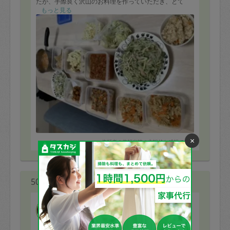
たが、手際良く沢山のお料理を作っていただき、とて
も、有り難かったです！
もっと見る
忙しい日々に、野菜が沢山のお料理、とても嬉しいで
す。。。
(家族にはフライが好評でした！)
また、是非お願いできたらと思います。
×
※依頼者の依頼当時の主観的な感想です。
50代 女性より
くりんご