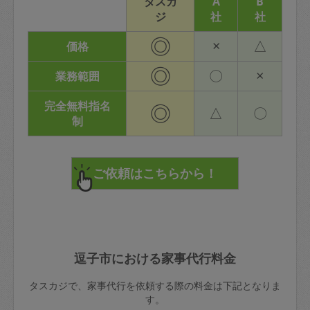
タスカ
A
B
ジ
社
社
◎
×
△
価格
◎
〇
×
業務範囲
完全無料指名
◎
△
〇
制
逗子市における家事代行料金
タスカジで、家事代行を依頼する際の料金は下記となりま
す。