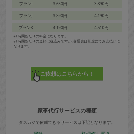
プランI
3,650円
3,890円
プランJ
3,890円
4,190円
プランK
4,190円
4,510円
※1時間あたりの料金になります。
※1時間あたりの金額は税込みですが､交通費は別途にてお支払いに
なります｡
家事代行サービスの種類
タスカジで依頼できるサービスは下記となります。
掃除
料理作り置き