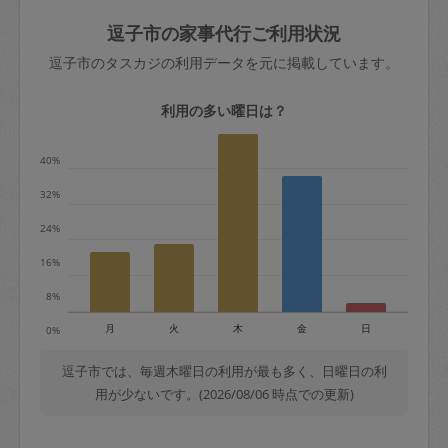
玉、など
きた場合は損害保険の対象外となるので
依頼者不在による当日キャンセル＝依頼
逗子市の家事代行ご利用状況
ご注意ください。
金額の100%＋交通費全額
逗子市のタスカジの利用データを元に掲載しています。
あわせてこちらも参照ください
：
初めて
利用します。注意しなくてはいけない点
※例：依頼日時／土曜日午前9時開始の場
利用の多い曜日は？
はありますか？
合、水曜日午前9時以降はキャンセル料が
発生
40%
水曜日9時〜金曜日9時まで＝依頼料金の
32%
50%
24%
金曜日9時～土曜日8時まで＝依頼金額の
100%
16%
土曜日8時〜実施時間＝依頼金額の100%
8%
＋交通費全額
月
火
木
金
日
0%
依頼者不在による当日キャンセル＝依頼
金額の100%＋交通費全額
逗子市では、毎週木曜日の利用が最も多く、日曜日の利
用が少ないです。(2026/08/06 時点での更新)
2. 定期契約キャンセル（定期契約のみ）