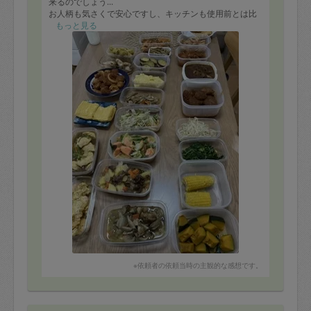
来るのでしょう...
お人柄も気さくで安心ですし、キッチンも使用前とは比
べものにならないくらいキレイです。
もっと見る
今回は子供が食べる食事メインとお伝えしたところ、優
しい味付けで、子供達も喜んで頂いておりました。
唯一リクエストしたエビチリはスタンダードもマヨバー
ジョンもすごく美味しかったです！！
ありがとうございました。
※依頼者の依頼当時の主観的な感想です。