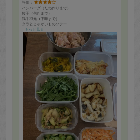
評価：
ハンバーグ（たね作りまで）
餃子（包むまで）
鶏手羽元（下味まで）
タラとじゃがいものソテー
青梗菜のナムル？
もっと見る
セロリと豚肉の炒め物
サンラータン
人参とツナのサラダ
じゃがいものガレット
かぼちゃの煮物
今回は主菜は焼く作業はなかったので、あと1-2品副菜ま
で作れる余力があればなお良かったです。
餃子は少し味が薄くやや物足りなく感じました。
今夜はじゃがいも掘りガレットが初めてなので楽しみに
いただきます。
ありがとうございました。