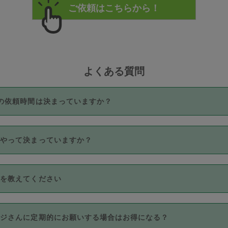
よくある質問
の依頼時間は決まっていますか？
つき3時間固定です。3時間を超えて依頼したい場合は、延長機能
うやって決まっていますか？
をご利用いただくには、タスカジさんに事前に相談し、合意の上事
。なお、3時間を下回っても、値引き等はございません。
価格帯の中からタスカジさん自身が価格を選んで設定しています。
法を教えてください
さんの価格設定には最初は制限があり、レビュー件数、レビューの
定可能な最高額が上がっていく仕組みになっています。
クレジットカード（Visa／Master／JCB／AMERICAN EXPRESS
カジさんに定期的にお願いする場合はお得になる？
のみとなります。