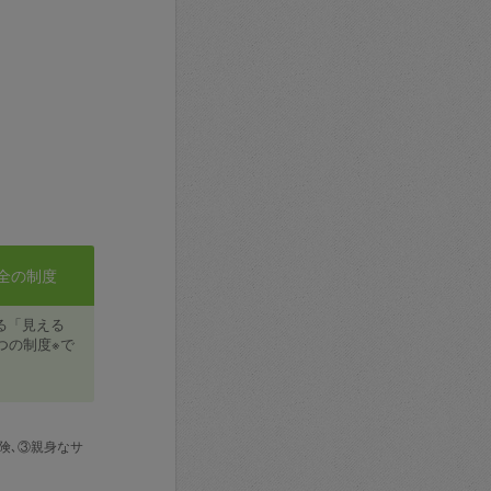
全の制度
る「見える
つの制度※で
険､③親身なサ