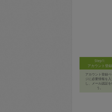
Step1:
アカウント登
アカウント登録ペ
ジに必要情報を入
し、メール認証を
う。