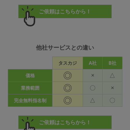
他社サービスとの違い
タスカジ
A社
B社
◎
×
△
価格
◎
〇
×
業務範囲
◎
△
〇
完全無料指名制