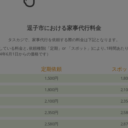
逗子市における家事代行料金
タスカジで、家事代行を依頼する際の料金は下記となります。
ている料金と､依頼種類(「定期」or 「スポット」)により､1時間あた
24年6月1日からの価格です）
定期依頼
スポッ
1,500円
1,8
1,800円
2,1
2,100円
2,3
2,350円
2,5
2,580円
2,8