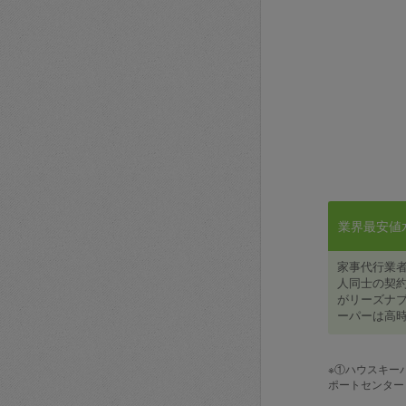
業界最安値水準
家事代行業
人同士の契約
がリーズナブ
ーパーは高時
※①ハウスキー
ポートセンター