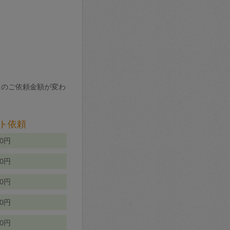
りのご依頼金額が変わ
ト依頼
00円
00円
50円
80円
70円