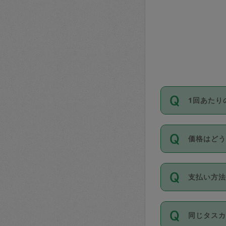
1回あたり
依頼1回に
価格はど
い。機能
が必要です
11種類の
支払い方
タスカジ
除々に設
お支払方法は
同じタス
Club）