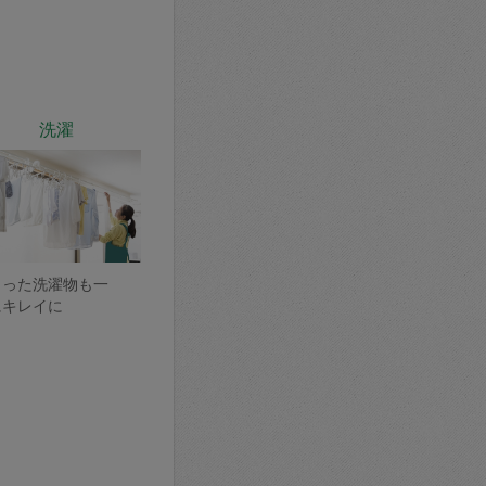
洗濯
まった洗濯物も一
にキレイに