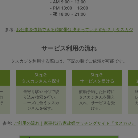
- AM 9:00 ~ 12:00
- PM 13:00 ~ 16:00
- 夜 18:00 ~ 21:00
参考:
お仕事を依頼できる時間帯は決まっていますか？ | タスカジ
サービス利用の流れ
タスカジを利用する際には、下記の順でご依頼が可能です。
Step2:
Step3:
録
タスカジさんを探す
サービスを受ける
ー
最寄り駅や日付で絞
依頼予約した日時に
力
り込み検索を行い、
タスカジさんを迎え
行
ニーズに合うタスカ
入れ、サービスを受
ジさんを探す。
ける。
参考:
ご利用の流れ｜家事代行/家政婦マッチングサイト『タスカジ』