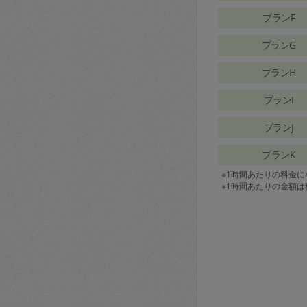
プランF
プランG
プランH
プランI
プランJ
プランK
※1時間あたりの料金
※1時間あたりの金額