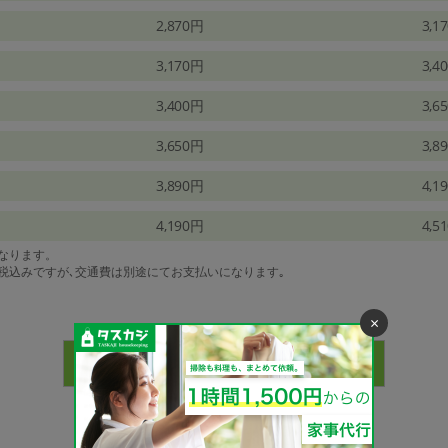
2,870円
3,1
3,170円
3,4
3,400円
3,6
3,650円
3,8
3,890円
4,1
4,190円
4,5
になります。
は税込みですが､交通費は別途にてお支払いになります｡
×