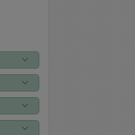
をご利用くださ
前申請すること
平均値、などで
／Diners