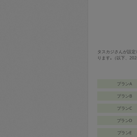
タスカジさんが設定し
ります｡（以下、20
プランA
プランB
プランC
プランD
プランE