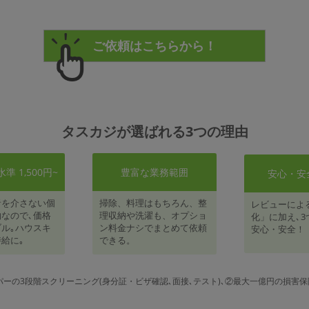
タスカジが選ばれる3つの理由
 1,500円~
豊富な業務範囲
安心・安
者を介さない個
掃除、料理はもちろん、整
レビューによ
なので､価格
理収納や洗濯も、オプショ
化」に加え､3
ル｡ハウスキ
ン料金ナシでまとめて依頼
安心・安全！
給に｡
できる。
パーの3段階スクリーニング(身分証・ビザ確認､面接､テスト)､②最大一億円の損害保