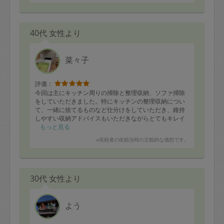
40代 女性より
菜々子
評価：
今回は主にキッチン周りの掃除と整理収納、ソファ掃除
をしていただきました。特にキッチンの整理収納につい
て、一緒に捨てるものなど仕分けをしていただき、維持
しやすい収納アドバイスもいただきながらとてもキレイ
になりました！
もっと見る
初めて家事代行サービスを利用しましたが、一緒に掃除
※依頼者の依頼当時の主観的な感想です。
や収納を考えてやってくれる人がいるというだけで心強
く、やる気が出ました。
またお願いしたいと思います。
本日はありがとうございました！
30代 女性より
よう