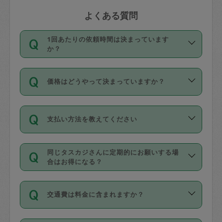
よくある質問
1回あたりの依頼時間は決まっています
か？
依頼1回につき3時間固定です。3時間を
価格はどうやって決まっていますか？
超えて依頼したい場合は、延長機能をご
利用ください。機能をご利用いただくに
11種類の価格帯の中からタスカジさん自
は、タスカジさんに事前に相談し、合意
支払い方法を教えてください
身が価格を選んで設定しています。
の上事前申請することが必要です。な
タスカジさんの価格設定には最初は制限
お、3時間を下回っても、値引き等はござ
お支払方法はクレジットカード（Visa／
があり、レビュー件数、レビューの平均
いません。
同じタスカジさんに定期的にお願いする場
Master／JCB／AMERICAN EXPRESS／
値、などで除々に設定可能な最高額が上
合はお得になる？
Diners Club）のみとなります。
がっていく仕組みになっています。
依頼には「スポット」と「定期（毎週｜
カード情報のご登録は、依頼リクエスト
交通費は料金に含まれますか？
隔週）」があり、「定期」の依頼は「ス
を行う際にご入力ください。プロフィー
ポット」よりお得な料金でご利用できま
ル登録時にはご入力いただかなくても大
交通費は依頼料金とは別途発生し、依頼