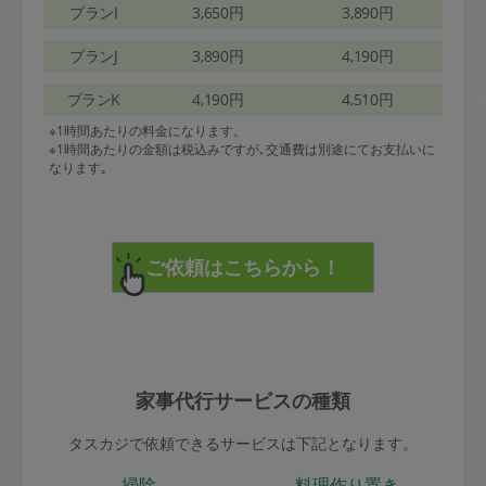
プランI
3,650円
3,890円
プランJ
3,890円
4,190円
プランK
4,190円
4,510円
※1時間あたりの料金になります。
※1時間あたりの金額は税込みですが､交通費は別途にてお支払いに
なります｡
家事代行サービスの種類
タスカジで依頼できるサービスは下記となります。
掃除
料理作り置き