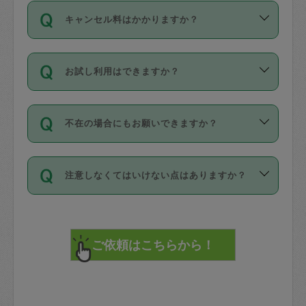
ご依頼は、現在を起点に3日後（72時間
濯、料理、作り置き、整理収納、買い物
のち、タスカジモニター宅にて３時間の
また外国人の方は英語しか話せない方、
キャンセル料はかかりますか？
以降）の日時から受付可能となっていま
です。作業中に物を壊したり、人にけが
現場トライアルを受け、合格したタスカ
日本語も話せる方など様々です。
す。
をさせたりした場合が対象で、補償金額
ジさんが活動されています。
キャンセル料には、以下の2種類がありま
ただし、72時間を切った直前の日程では
は対物1000万円、対人1億円が上限で
バックグラウンドや得意分野はプロフィ
お試し利用はできますか？
す。
タスカジさんへ「募集」をかけることが
す。
※テストセンターの講評は１件目のレビュ
ールに記載していますので、各自の得意
可能です。
ーとして記載されていますので依頼の際
分野を見極めて、目的に合わせてお仕事
「お試し利用」というメニューはありま
万が一損害が発生した場合は、その場の
に参考にしてください。
を依頼してください。
不在の場合にもお願いできますか？
せんが、「一回のみ」依頼を活用するこ
1. 直前キャンセル（定期、スポット契約
写真を撮り、
参考
：
【詳細】タスカジさんの登録に際
とによって、気に入ったタスカジさんを
共通）
タスカジサポートセンターまでご連絡く
して面接や教育は実施していますか？
不在の場合の作業はタスカジさんの同意
見つけることができます。
・タスカジさんのお仕事開始予定時間前
ださい。
注意しなくてはいけない点はありますか？
が必要です。数回の依頼ののち、タスカ
72時間を超える※と、以下のキャンセル
詳細FAQ：
損害賠償保険について教えて
ジさんと依頼者の間で十分な信頼関係が
まず、条件の合う気になるタスカジさ
料が発生します。
ください。
貴重品は紛失の際トラブルの元となるの
できたのち、タスカジさんに依頼してみ
ん、２・３人に「スポット」依頼をして
で、必ず鍵のかかるロッカーや金庫に入
てください。
みてください。
直前キャンセル料：
れて依頼者の責任の元管理するよう心掛
不在時に部屋に入るためにタスカジさん
その後、一番気に入ったタスカジさんに
72時間前〜24時間前＝依頼料金の50%
けてください。
に鍵を預ける必要がありますが、タスカ
「定期（毎週・隔週）」依頼をしてくだ
24時間前～1時間前＝依頼金額の100%
※パスポート、クレジットカード、銀行カ
ジさんが紛失した鍵によって二次的な損
さい。
1時間前〜実施時間＝依頼金額の100%＋
ード、5千円以上のアクセサリー、500円
害（たとえば、第三者の侵入など）が起
交通費全額