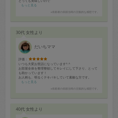
とっても美味しいので
今回もすぐなくなる予感がします！笑
もっと見る
またよろしくお願いいたします！
※依頼者の依頼当時の主観的な感想です。
30代 女性より
だいちママ
評価：
いつも大変お世話になっています^ ^
お部屋全体を整理整頓してキレイにして下さり、とって
も助かっています！
お人柄も、明るくテキパキしていて素敵な方です。
引き続き、宜しくお願いします^ ^
もっと見る
※依頼者の依頼当時の主観的な感想です。
40代 女性より