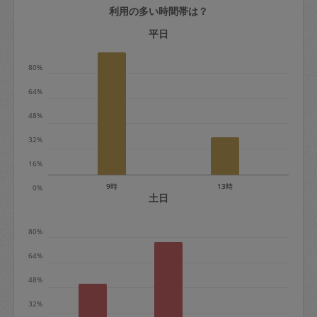
利用の多い時間帯は？
定期契約をキャンセルする場合、毎週定
期は月2回まで隔週定期は月1回までキャ
平日
ンセル料は発生しません。それ以上はキ
80%
ャンセル料が発生します。
64%
定期契約キャンセル料：
48%
・1回につき1,200円※
32%
・詳細ルールは、
こちら
を参照くださ
い。
16%
9時
13時
0%
※キャンセル料金の設定について：
土日
定期依頼1回（3時間）の金額とスポット
80%
1回（3時間）依頼した場合の金額の差額
相当で料金設定されています。
64%
48%
32%