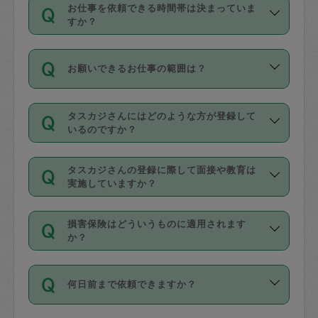
す。
丈夫です。
お仕事を依頼できる時間帯は決まっていま
料金のご請求と合わせてお支払いとなり
定期の最低利用回数は設けていない代わ
デビットカード・プリペイドカード（Vプ
すか？
ます。交通費の金額は「依頼の詳細」に
りに、一定数を超えたキャンセルは有償
リカ、au WALLETなど）
は支払にはご利
時間帯は3種類あります。いずれも１回あ
自動計算で表示されます。
でキャンセルすることが出来ます。
用いただけませんのでご注意ください。
お願いできるお仕事の範囲は？
たり３時間です。
銀行振込や現金払いも対応していませ
（例：毎週定期の場合は３回以上のキャ
ん。
掃除、整理収納、洗濯、買い物、料理、
・ＡＭ ９時～１２時
ンセルが有償（1200円、隔週定期の場合
なお、タスカジさんの交通費も、依頼料
タスカジさんにはどのような方が登録して
作り置きです。タスカジさんによってで
・ＰＭ １３時～１６時
いるのですか？
は２回以上のキャンセルが有償（1200
金のご請求と合わせてお支払いとなりま
きる仕事の範囲が異なりますので、依頼
・夜 １８時～２１時
円））
す。交通費の金額は「依頼の詳細」に自
主婦として長年の家事経験をお持ちの
する前にタスカジさんのプロフィールで
動計算で表示されます。
タスカジさんの登録に際して面接や教育は
方、栄養士・調理師といった資格者で保
確認してください。
開始時間を２時間前後変更することが可
実施していますか？
育園や学校の給食やレストランで料理関
基本的に、高所での作業や危険作業、屋
能です。依頼送信後、個別にタスカジさ
応募の際に、各自事務局との面接と説明
係の専門職に従事されていた方、日本で
外での作業は対象外です。
んにメッセージを送り調整してくださ
損害保険はどういうものに適用されます
を行っています。その後、身分証明書の
すでにハウスキーパーや英語の先生とし
か？
い。ただし、２時間を越えての調整はで
写真提出をしていただいています。外国
てお仕事をしているフィリピン出身の
きません。
依頼者とタスカジさんとの間でタスカジ
人の場合は在留カードで労働許可状況を
方、海外からの留学生、家事が好きな会
万が一、依頼した時間帯と作業時間が１
何日前まで依頼できますか？
を通して成立した作業時間内での作業に
確認しています。タスカジさんトレーニ
社員など様々なバックグラウンドの方が
時間も被らない場合、損害保険の対象外
適用されます。作業範囲は、掃除、洗
ング動画を使ったセルフトレーニングの
登録しています。
となりますので、ご注意ください。