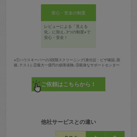
安心・安全の制度
レビューによる「見える
化」に加え､3つの制度※で
安心・安全！
※①ハウスキーパーの3段階スクリーニング(身分証・ビザ確認､面
接､テスト)､②最大一億円の損害保険､③親身なサポートセンター
他社サービスとの違い