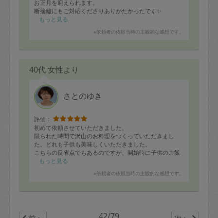
お正月を迎えられます。
断捨離にもご対応くださりありがたかったです✨
またお願いしたいです✨💕
もっと見る
※依頼者の依頼当時の主観的な感想です。
40代 女性より
さとのゆき
評価：
初めて依頼させていただきました。
限られた時間で沢山のお料理をつくっていただきまし
た。どれも子供も美味しくいただきました。
こちらの反省点でもあるのですが、開始時に子供のご飯
や寝る時間についてお伝えしていなかったので、子供が
もっと見る
少々ぐずってしまいました。またお願い出来れば、その
※依頼者の依頼当時の主観的な感想です。
ような情報も共有させていただきたいと思います！
また洗い物など遅くまで対応していただき、大変助かり
ました。また是非お願いしたいです。
42/79