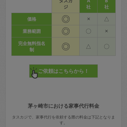
タスカ
A
B
ジ
社
社
◎
×
△
価格
◎
〇
×
業務範囲
完全無料指名
◎
△
〇
制
茅ヶ崎市における家事代行料金
タスカジで、家事代行を依頼する際の料金は下記となりま
す。