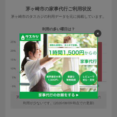
玉、など
きた場合は損害保険の対象外となるので
依頼者不在による当日キャンセル＝依頼
茅ヶ崎市の家事代行ご利用状況
ご注意ください。
金額の100%＋交通費全額
茅ヶ崎市のタスカジの利用データを元に掲載しています。
あわせてこちらも参照ください
：
初めて
利用します。注意しなくてはいけない点
※例：依頼日時／土曜日午前9時開始の場
利用の多い曜日は？
はありますか？
×
合、水曜日午前9時以降はキャンセル料が
発生
25%
水曜日9時〜金曜日9時まで＝依頼料金の
20%
50%
15%
金曜日9時～土曜日8時まで＝依頼金額の
100%
10%
土曜日8時〜実施時間＝依頼金額の100%
5%
＋交通費全額
月
火
水
木
金
土
日
0%
依頼者不在による当日キャンセル＝依頼
金額の100%＋交通費全額
茅ヶ崎市では、毎週日曜日の利用が最も多く、水曜日の
利用が少ないです。(2026/08/09 時点での更新)
2. 定期契約キャンセル（定期契約のみ）