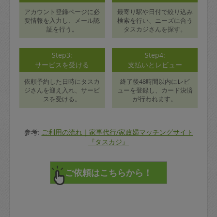
アカウント登録ページに必
最寄り駅や日付で絞り込み
要情報を入力し、メール認
検索を行い、ニーズに合う
証を行う。
タスカジさんを探す。
Step3:
Step4:
サービスを受ける
支払いとレビュー
依頼予約した日時にタスカ
終了後48時間以内にレビ
ジさんを迎え入れ、サービ
ューを登録し、カード決済
スを受ける。
が行われます。
参考:
ご利用の流れ｜家事代行/家政婦マッチングサイト
『タスカジ』