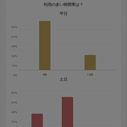
利用の多い時間帯は？
定期契約をキャンセルする場合、毎週定
期は月2回まで隔週定期は月1回までキャ
平日
ンセル料は発生しません。それ以上はキ
80%
ャンセル料が発生します。
64%
定期契約キャンセル料：
48%
・1回につき1,200円※
32%
・詳細ルールは、
こちら
を参照くださ
い。
16%
9時
13時
0%
※キャンセル料金の設定について：
土日
定期依頼1回（3時間）の金額とスポット
80%
1回（3時間）依頼した場合の金額の差額
相当で料金設定されています。
64%
48%
32%