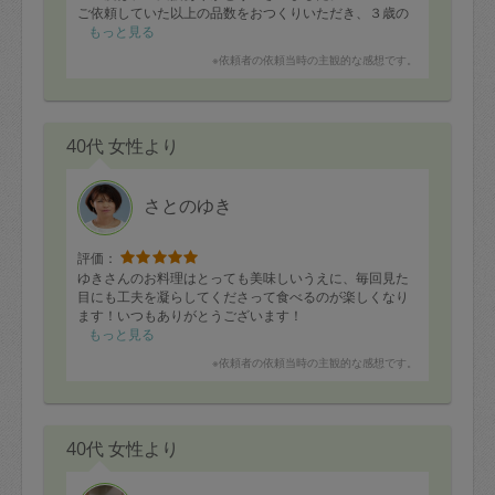
ご依頼していた以上の品数をおつくりいただき、３歳の
息子もとても美味しいと喜んでおりました。
もっと見る
おかげさまで子供の食いつきが良く、ワンオペの大きな
※依頼者の依頼当時の主観的な感想です。
助けになりました。
またお願いしたいです。
40代 女性より
さとのゆき
評価：
ゆきさんのお料理はとっても美味しいうえに、毎回見た
目にも工夫を凝らしてくださって食べるのが楽しくなり
ます！いつもありがとうございます！
もっと見る
※依頼者の依頼当時の主観的な感想です。
40代 女性より