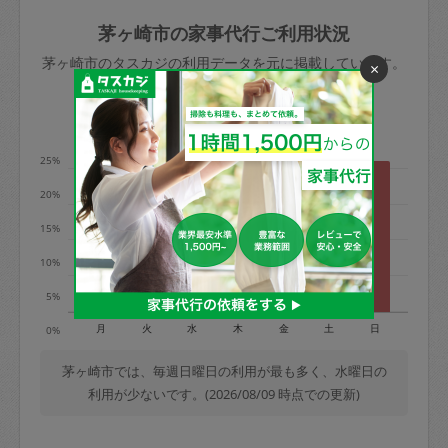
玉、など
きた場合は損害保険の対象外となるので
依頼者不在による当日キャンセル＝依頼
茅ヶ崎市の家事代行ご利用状況
ご注意ください。
金額の100%＋交通費全額
茅ヶ崎市のタスカジの利用データを元に掲載しています。
×
あわせてこちらも参照ください
：
初めて
利用します。注意しなくてはいけない点
※例：依頼日時／土曜日午前9時開始の場
利用の多い曜日は？
はありますか？
合、水曜日午前9時以降はキャンセル料が
発生
25%
水曜日9時〜金曜日9時まで＝依頼料金の
20%
50%
15%
金曜日9時～土曜日8時まで＝依頼金額の
100%
10%
土曜日8時〜実施時間＝依頼金額の100%
5%
＋交通費全額
月
火
水
木
金
土
日
0%
依頼者不在による当日キャンセル＝依頼
金額の100%＋交通費全額
茅ヶ崎市では、毎週日曜日の利用が最も多く、水曜日の
利用が少ないです。(2026/08/09 時点での更新)
2. 定期契約キャンセル（定期契約のみ）