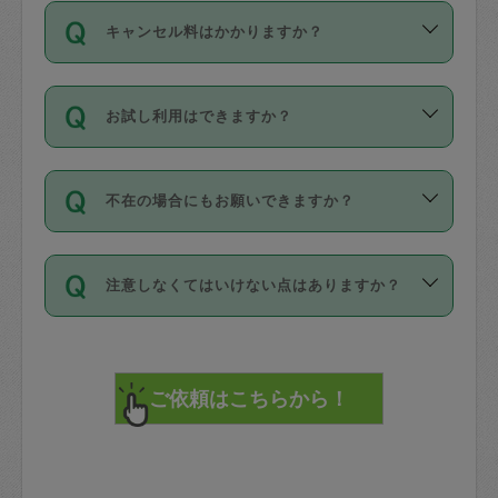
ご依頼は、現在を起点に3日後（72時間
濯、料理、作り置き、整理収納、買い物
のち、タスカジモニター宅にて３時間の
また外国人の方は英語しか話せない方、
キャンセル料はかかりますか？
以降）の日時から受付可能となっていま
です。作業中に物を壊したり、人にけが
現場トライアルを受け、合格したタスカ
日本語も話せる方など様々です。
す。
をさせたりした場合が対象で、補償金額
ジさんが活動されています。
キャンセル料には、以下の2種類がありま
ただし、72時間を切った直前の日程では
は対物1000万円、対人1億円が上限で
バックグラウンドや得意分野はプロフィ
お試し利用はできますか？
す。
タスカジさんへ「募集」をかけることが
す。
※テストセンターの講評は１件目のレビュ
ールに記載していますので、各自の得意
可能です。
ーとして記載されていますので依頼の際
分野を見極めて、目的に合わせてお仕事
「お試し利用」というメニューはありま
万が一損害が発生した場合は、その場の
に参考にしてください。
を依頼してください。
不在の場合にもお願いできますか？
せんが、「一回のみ」依頼を活用するこ
1. 直前キャンセル（定期、スポット契約
写真を撮り、
参考
：
【詳細】タスカジさんの登録に際
とによって、気に入ったタスカジさんを
共通）
タスカジサポートセンターまでご連絡く
して面接や教育は実施していますか？
不在の場合の作業はタスカジさんの同意
見つけることができます。
・タスカジさんのお仕事開始予定時間前
ださい。
注意しなくてはいけない点はありますか？
が必要です。数回の依頼ののち、タスカ
72時間を超える※と、以下のキャンセル
詳細FAQ：
損害賠償保険について教えて
ジさんと依頼者の間で十分な信頼関係が
まず、条件の合う気になるタスカジさ
料が発生します。
ください。
貴重品は紛失の際トラブルの元となるの
できたのち、タスカジさんに依頼してみ
ん、２・３人に「スポット」依頼をして
で、必ず鍵のかかるロッカーや金庫に入
てください。
みてください。
直前キャンセル料：
れて依頼者の責任の元管理するよう心掛
不在時に部屋に入るためにタスカジさん
その後、一番気に入ったタスカジさんに
72時間前〜24時間前＝依頼料金の50%
けてください。
に鍵を預ける必要がありますが、タスカ
「定期（毎週・隔週）」依頼をしてくだ
24時間前～1時間前＝依頼金額の100%
※パスポート、クレジットカード、銀行カ
ジさんが紛失した鍵によって二次的な損
さい。
1時間前〜実施時間＝依頼金額の100%＋
ード、5千円以上のアクセサリー、500円
害（たとえば、第三者の侵入など）が起
交通費全額