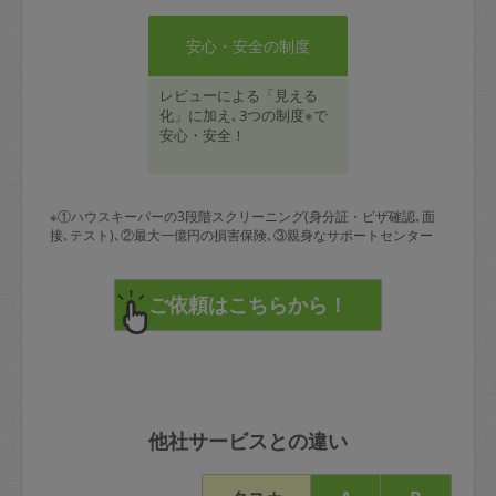
安心・安全の制度
レビューによる「見える
化」に加え､3つの制度※で
安心・安全！
※①ハウスキーパーの3段階スクリーニング(身分証・ビザ確認､面
接､テスト)､②最大一億円の損害保険､③親身なサポートセンター
他社サービスとの違い