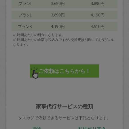
プランI
3,650円
3,890円
プランJ
3,890円
4,190円
プランK
4,190円
4,510円
※1時間あたりの料金になります。
※1時間あたりの金額は税込みですが､交通費は別途にてお支払いに
なります｡
家事代行サービスの種類
タスカジで依頼できるサービスは下記となります。
掃除
料理作り置き