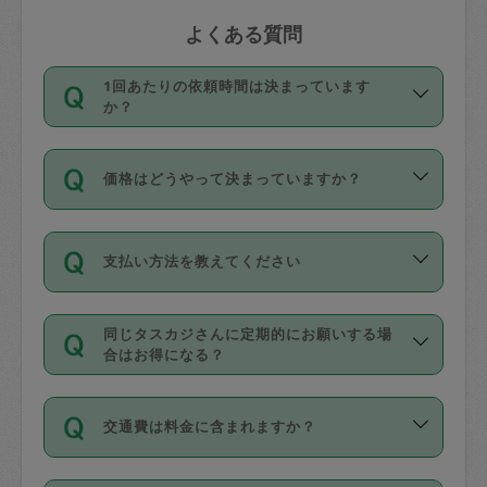
よくある質問
1回あたりの依頼時間は決まっています
か？
依頼1回につき3時間固定です。3時間を
価格はどうやって決まっていますか？
超えて依頼したい場合は、延長機能をご
利用ください。機能をご利用いただくに
11種類の価格帯の中からタスカジさん自
は、タスカジさんに事前に相談し、合意
支払い方法を教えてください
身が価格を選んで設定しています。
の上事前申請することが必要です。な
タスカジさんの価格設定には最初は制限
お、3時間を下回っても、値引き等はござ
お支払方法はクレジットカード（Visa／
があり、レビュー件数、レビューの平均
いません。
同じタスカジさんに定期的にお願いする場
Master／JCB／AMERICAN EXPRESS／
値、などで除々に設定可能な最高額が上
合はお得になる？
Diners Club）のみとなります。
がっていく仕組みになっています。
依頼には「スポット」と「定期（毎週｜
カード情報のご登録は、依頼リクエスト
交通費は料金に含まれますか？
隔週）」があり、「定期」の依頼は「ス
を行う際にご入力ください。プロフィー
ポット」よりお得な料金でご利用できま
ル登録時にはご入力いただかなくても大
交通費は依頼料金とは別途発生し、依頼