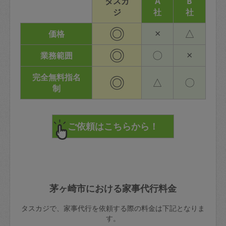
タスカ
A
B
ジ
社
社
◎
×
△
価格
◎
〇
×
業務範囲
完全無料指名
◎
△
〇
制
茅ヶ崎市における家事代行料金
タスカジで、家事代行を依頼する際の料金は下記となりま
す。