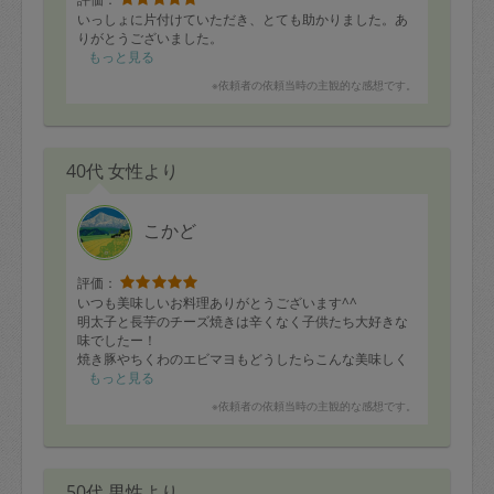
いっしょに片付けていただき、とても助かりました。あ
りがとうございました。
もっと見る
※依頼者の依頼当時の主観的な感想です。
40代 女性より
こかど
評価：
いつも美味しいお料理ありがとうございます^^
明太子と長芋のチーズ焼きは辛くなく子供たち大好きな
味でしたー！
焼き豚やちくわのエビマヨもどうしたらこんな美味しく
できるのかと思いながら美味しくいただきました！
もっと見る
※依頼者の依頼当時の主観的な感想です。
あと少しですが最後までよろしくお願いします！
50代 男性より