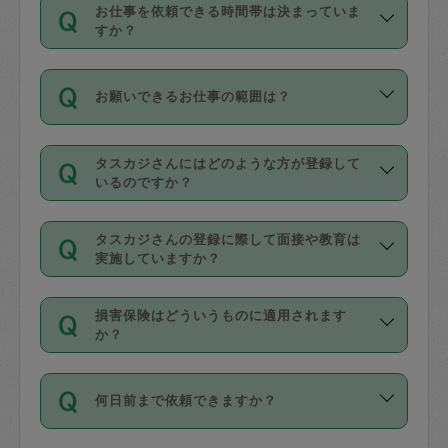
す。
丈夫です。
お仕事を依頼できる時間帯は決まっていま
料金のご請求と合わせてお支払いとなり
定期の最低利用回数は設けていない代わ
デビットカード・プリペイドカード（Vプ
すか？
ます。交通費の金額は「依頼の詳細」に
りに、一定数を超えたキャンセルは有償
リカ、au WALLETなど）
は支払にはご利
時間帯は3種類あります。いずれも１回あ
自動計算で表示されます。
でキャンセルすることが出来ます。
用いただけませんのでご注意ください。
お願いできるお仕事の範囲は？
たり３時間です。
銀行振込や現金払いも対応していませ
（例：毎週定期の場合は３回以上のキャ
ん。
掃除、整理収納、洗濯、買い物、料理、
・ＡＭ ９時～１２時
ンセルが有償（1200円、隔週定期の場合
なお、タスカジさんの交通費も、依頼料
タスカジさんにはどのような方が登録して
作り置きです。タスカジさんによってで
・ＰＭ １３時～１６時
いるのですか？
は２回以上のキャンセルが有償（1200
金のご請求と合わせてお支払いとなりま
きる仕事の範囲が異なりますので、依頼
・夜 １８時～２１時
円））
す。交通費の金額は「依頼の詳細」に自
主婦として長年の家事経験をお持ちの
する前にタスカジさんのプロフィールで
動計算で表示されます。
タスカジさんの登録に際して面接や教育は
方、栄養士・調理師といった資格者で保
確認してください。
開始時間を２時間前後変更することが可
実施していますか？
育園や学校の給食やレストランで料理関
基本的に、高所での作業や危険作業、屋
能です。依頼送信後、個別にタスカジさ
応募の際に、各自事務局との面接と説明
係の専門職に従事されていた方、日本で
外での作業は対象外です。
んにメッセージを送り調整してくださ
損害保険はどういうものに適用されます
を行っています。その後、身分証明書の
すでにハウスキーパーや英語の先生とし
か？
い。ただし、２時間を越えての調整はで
写真提出をしていただいています。外国
てお仕事をしているフィリピン出身の
きません。
依頼者とタスカジさんとの間でタスカジ
人の場合は在留カードで労働許可状況を
方、海外からの留学生、家事が好きな会
万が一、依頼した時間帯と作業時間が１
何日前まで依頼できますか？
を通して成立した作業時間内での作業に
確認しています。タスカジさんトレーニ
社員など様々なバックグラウンドの方が
時間も被らない場合、損害保険の対象外
適用されます。作業範囲は、掃除、洗
ング動画を使ったセルフトレーニングの
登録しています。
となりますので、ご注意ください。