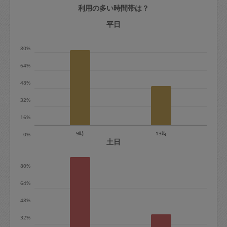
利用の多い時間帯は？
定期契約をキャンセルする場合、毎週定
期は月2回まで隔週定期は月1回までキャ
平日
ンセル料は発生しません。それ以上はキ
80%
ャンセル料が発生します。
64%
定期契約キャンセル料：
48%
・1回につき1,200円※
32%
・詳細ルールは、
こちら
を参照くださ
い。
16%
9時
13時
0%
※キャンセル料金の設定について：
土日
定期依頼1回（3時間）の金額とスポット
80%
1回（3時間）依頼した場合の金額の差額
相当で料金設定されています。
64%
48%
32%