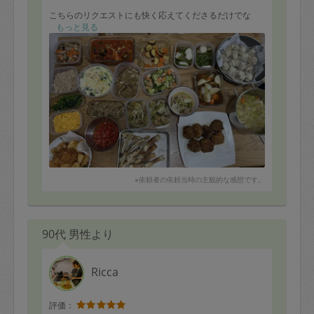
こちらのリクエストにも快く応えてくださるだけでな
く、細かな味付けまで丁寧に配慮してくださり、、
もっと見る
子どもも大満足のメニューと、大人も楽しめるメニュー
と、食卓に並ぶたびにとても幸せな気持ちになりす。
今回のものはまだアヒージョ、ちくわ揚げ、ミラノ風カ
ツレツしかいただいていませんが、どれもとても美味し
く、残りのお料理が今から待ち遠しいです。
お料理はもちろん、お人柄もとても素敵で、すっかり胃
袋をつかまれました。家族みんなで大ファンです！
今回も本当にありがとうございました。
※依頼者の依頼当時の主観的な感想です。
90代 男性より
Ricca
評価：