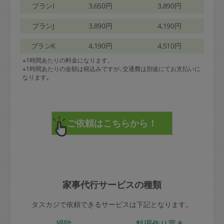
プランI
3,650円
3,890円
プランJ
3,890円
4,190円
プランK
4,190円
4,510円
※1時間あたりの料金になります。
※1時間あたりの金額は税込みですが､交通費は別途にてお支払いに
なります｡
家事代行サービスの種類
タスカジで依頼できるサービスは下記となります。
掃除
料理作り置き