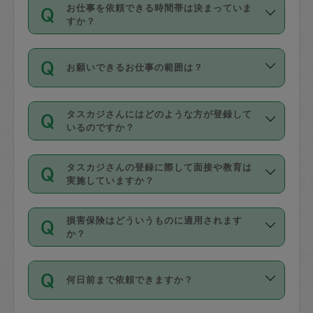
す。
丈夫です。
お仕事を依頼できる時間帯は決まっていま
料金のご請求と合わせてお支払いとなり
定期の最低利用回数は設けていない代わ
デビットカード・プリペイドカード（Vプ
すか？
ます。交通費の金額は「依頼の詳細」に
りに、一定数を超えたキャンセルは有償
リカ、au WALLETなど）
は支払にはご利
時間帯は3種類あります。いずれも１回あ
自動計算で表示されます。
でキャンセルすることが出来ます。
用いただけませんのでご注意ください。
お願いできるお仕事の範囲は？
たり３時間です。
銀行振込や現金払いも対応していませ
（例：毎週定期の場合は３回以上のキャ
ん。
掃除、整理収納、洗濯、買い物、料理、
・ＡＭ ９時～１２時
ンセルが有償（1200円、隔週定期の場合
なお、タスカジさんの交通費も、依頼料
タスカジさんにはどのような方が登録して
作り置きです。タスカジさんによってで
・ＰＭ １３時～１６時
いるのですか？
は２回以上のキャンセルが有償（1200
金のご請求と合わせてお支払いとなりま
きる仕事の範囲が異なりますので、依頼
・夜 １８時～２１時
円））
す。交通費の金額は「依頼の詳細」に自
主婦として長年の家事経験をお持ちの
する前にタスカジさんのプロフィールで
動計算で表示されます。
タスカジさんの登録に際して面接や教育は
方、栄養士・調理師といった資格者で保
確認してください。
開始時間を２時間前後変更することが可
実施していますか？
育園や学校の給食やレストランで料理関
基本的に、高所での作業や危険作業、屋
能です。依頼送信後、個別にタスカジさ
応募の際に、各自事務局との面接と説明
係の専門職に従事されていた方、日本で
外での作業は対象外です。
んにメッセージを送り調整してくださ
損害保険はどういうものに適用されます
を行っています。その後、身分証明書の
すでにハウスキーパーや英語の先生とし
か？
い。ただし、２時間を越えての調整はで
写真提出をしていただいています。外国
てお仕事をしているフィリピン出身の
きません。
依頼者とタスカジさんとの間でタスカジ
人の場合は在留カードで労働許可状況を
方、海外からの留学生、家事が好きな会
万が一、依頼した時間帯と作業時間が１
何日前まで依頼できますか？
を通して成立した作業時間内での作業に
確認しています。タスカジさんトレーニ
社員など様々なバックグラウンドの方が
時間も被らない場合、損害保険の対象外
適用されます。作業範囲は、掃除、洗
ング動画を使ったセルフトレーニングの
登録しています。
となりますので、ご注意ください。