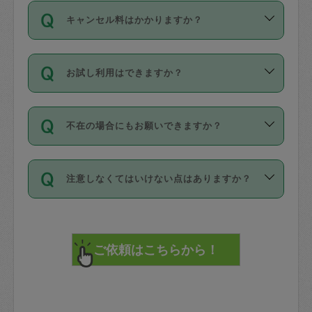
ご依頼は、現在を起点に3日後（72時間
濯、料理、作り置き、整理収納、買い物
のち、タスカジモニター宅にて３時間の
また外国人の方は英語しか話せない方、
キャンセル料はかかりますか？
以降）の日時から受付可能となっていま
です。作業中に物を壊したり、人にけが
現場トライアルを受け、合格したタスカ
日本語も話せる方など様々です。
す。
をさせたりした場合が対象で、補償金額
ジさんが活動されています。
キャンセル料には、以下の2種類がありま
ただし、72時間を切った直前の日程では
は対物1000万円、対人1億円が上限で
バックグラウンドや得意分野はプロフィ
お試し利用はできますか？
す。
タスカジさんへ「募集」をかけることが
す。
※テストセンターの講評は１件目のレビュ
ールに記載していますので、各自の得意
可能です。
ーとして記載されていますので依頼の際
分野を見極めて、目的に合わせてお仕事
「お試し利用」というメニューはありま
万が一損害が発生した場合は、その場の
に参考にしてください。
を依頼してください。
不在の場合にもお願いできますか？
せんが、「一回のみ」依頼を活用するこ
1. 直前キャンセル（定期、スポット契約
写真を撮り、
参考
：
【詳細】タスカジさんの登録に際
とによって、気に入ったタスカジさんを
共通）
タスカジサポートセンターまでご連絡く
して面接や教育は実施していますか？
不在の場合の作業はタスカジさんの同意
見つけることができます。
・タスカジさんのお仕事開始予定時間前
ださい。
注意しなくてはいけない点はありますか？
が必要です。数回の依頼ののち、タスカ
72時間を超える※と、以下のキャンセル
詳細FAQ：
損害賠償保険について教えて
ジさんと依頼者の間で十分な信頼関係が
まず、条件の合う気になるタスカジさ
料が発生します。
ください。
貴重品は紛失の際トラブルの元となるの
できたのち、タスカジさんに依頼してみ
ん、２・３人に「スポット」依頼をして
で、必ず鍵のかかるロッカーや金庫に入
てください。
みてください。
直前キャンセル料：
れて依頼者の責任の元管理するよう心掛
不在時に部屋に入るためにタスカジさん
その後、一番気に入ったタスカジさんに
72時間前〜24時間前＝依頼料金の50%
けてください。
に鍵を預ける必要がありますが、タスカ
「定期（毎週・隔週）」依頼をしてくだ
24時間前～1時間前＝依頼金額の100%
※パスポート、クレジットカード、銀行カ
ジさんが紛失した鍵によって二次的な損
さい。
1時間前〜実施時間＝依頼金額の100%＋
ード、5千円以上のアクセサリー、500円
害（たとえば、第三者の侵入など）が起
交通費全額