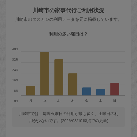
玉、など
きた場合は損害保険の対象外となるので
依頼者不在による当日キャンセル＝依頼
川崎市の家事代行ご利用状況
ご注意ください。
金額の100%＋交通費全額
川崎市のタスカジの利用データを元に掲載しています。
あわせてこちらも参照ください
：
初めて
利用します。注意しなくてはいけない点
※例：依頼日時／土曜日午前9時開始の場
利用の多い曜日は？
はありますか？
合、水曜日午前9時以降はキャンセル料が
発生
40%
水曜日9時〜金曜日9時まで＝依頼料金の
32%
50%
24%
金曜日9時～土曜日8時まで＝依頼金額の
100%
16%
土曜日8時〜実施時間＝依頼金額の100%
8%
＋交通費全額
月
火
水
木
金
土
日
0%
依頼者不在による当日キャンセル＝依頼
金額の100%＋交通費全額
川崎市では、毎週火曜日の利用が最も多く、土曜日の利
用が少ないです。(2026/08/10 時点での更新)
2. 定期契約キャンセル（定期契約のみ）