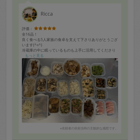
Ricca
評価：
全16品！
良く食べる5人家族の食卓を支えて下さりありがとうござ
います(^○^)
冷蔵庫の中に眠っているものも上手に活用してくださり
嬉しいです。どれも美味しかったですー
もっと見る
※依頼者の依頼当時の主観的な感想です。