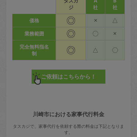
タスカ
A
B
ジ
社
社
◎
×
△
価格
◎
〇
×
業務範囲
完全無料指名
◎
△
〇
制
川崎市における家事代行料金
タスカジで、家事代行を依頼する際の料金は下記となりま
す。