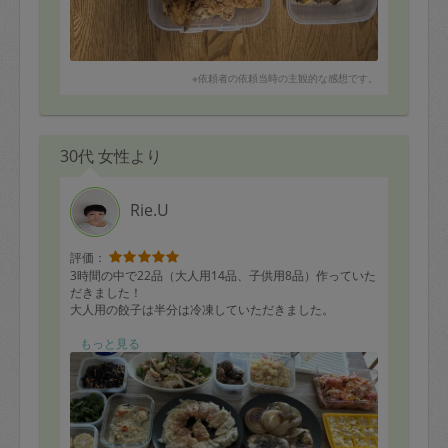
※依頼者の依頼当時の主観的な感想です。
30代 女性より
Rie.U
評価：
3時間の中で22品（大人用14品、子供用8品）作っていた
だきました！
大人用の餃子は半分は冷凍していただきました。
お願いしていた鮭の南蛮漬けを早速いただいたのです
もっと見る
が、とってもおいしかったです！
子供が11ヶ月なのですが、手掴み用の離乳食も含めて、
こんなにたくさんの品数を作っていただき、大変ありが
たいです。