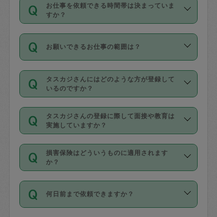
す。
丈夫です。
お仕事を依頼できる時間帯は決まっていま
料金のご請求と合わせてお支払いとなり
定期の最低利用回数は設けていない代わ
デビットカード・プリペイドカード（Vプ
すか？
ます。交通費の金額は「依頼の詳細」に
りに、一定数を超えたキャンセルは有償
リカ、au WALLETなど）
は支払にはご利
時間帯は3種類あります。いずれも１回あ
自動計算で表示されます。
でキャンセルすることが出来ます。
用いただけませんのでご注意ください。
お願いできるお仕事の範囲は？
たり３時間です。
銀行振込や現金払いも対応していませ
（例：毎週定期の場合は３回以上のキャ
ん。
掃除、整理収納、洗濯、買い物、料理、
・ＡＭ ９時～１２時
ンセルが有償（1200円、隔週定期の場合
なお、タスカジさんの交通費も、依頼料
タスカジさんにはどのような方が登録して
作り置きです。タスカジさんによってで
・ＰＭ １３時～１６時
いるのですか？
は２回以上のキャンセルが有償（1200
金のご請求と合わせてお支払いとなりま
きる仕事の範囲が異なりますので、依頼
・夜 １８時～２１時
円））
す。交通費の金額は「依頼の詳細」に自
主婦として長年の家事経験をお持ちの
する前にタスカジさんのプロフィールで
動計算で表示されます。
タスカジさんの登録に際して面接や教育は
方、栄養士・調理師といった資格者で保
確認してください。
開始時間を２時間前後変更することが可
実施していますか？
育園や学校の給食やレストランで料理関
基本的に、高所での作業や危険作業、屋
能です。依頼送信後、個別にタスカジさ
応募の際に、各自事務局との面接と説明
係の専門職に従事されていた方、日本で
外での作業は対象外です。
んにメッセージを送り調整してくださ
損害保険はどういうものに適用されます
を行っています。その後、身分証明書の
すでにハウスキーパーや英語の先生とし
か？
い。ただし、２時間を越えての調整はで
写真提出をしていただいています。外国
てお仕事をしているフィリピン出身の
きません。
依頼者とタスカジさんとの間でタスカジ
人の場合は在留カードで労働許可状況を
方、海外からの留学生、家事が好きな会
万が一、依頼した時間帯と作業時間が１
何日前まで依頼できますか？
を通して成立した作業時間内での作業に
確認しています。タスカジさんトレーニ
社員など様々なバックグラウンドの方が
時間も被らない場合、損害保険の対象外
適用されます。作業範囲は、掃除、洗
ング動画を使ったセルフトレーニングの
登録しています。
となりますので、ご注意ください。