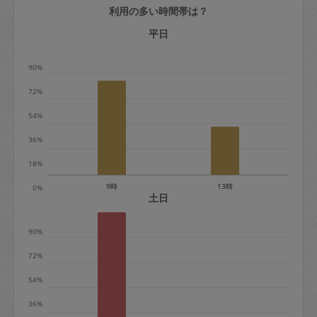
利用の多い時間帯は？
定期契約をキャンセルする場合、毎週定
期は月2回まで隔週定期は月1回までキャ
平日
ンセル料は発生しません。それ以上はキ
90%
ャンセル料が発生します。
72%
定期契約キャンセル料：
54%
・1回につき1,200円※
36%
・詳細ルールは、
こちら
を参照くださ
い。
18%
9時
13時
0%
※キャンセル料金の設定について：
土日
定期依頼1回（3時間）の金額とスポット
90%
1回（3時間）依頼した場合の金額の差額
相当で料金設定されています。
72%
54%
36%