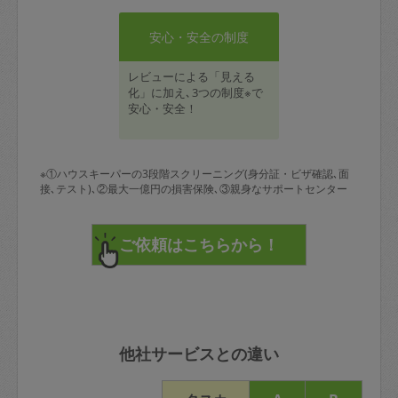
安心・安全の制度
レビューによる「見える
化」に加え､3つの制度※で
安心・安全！
※①ハウスキーパーの3段階スクリーニング(身分証・ビザ確認､面
接､テスト)､②最大一億円の損害保険､③親身なサポートセンター
他社サービスとの違い