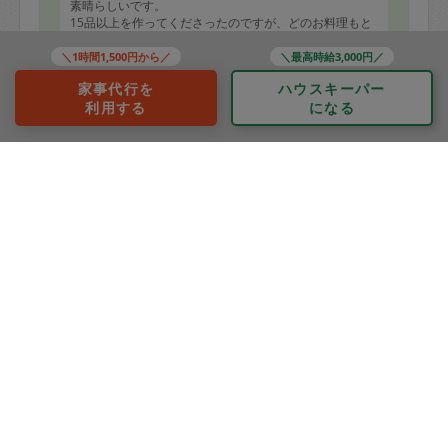
素晴らしいです。
15品以上を作ってくださったのですが、どのお料理もと
ても美味しいです。
感動しました。
＼1時間1,500円から／
＼最高時給3,000円／
事前のやりとりも丁寧にご対応いただきました。
もっと見る
家事代行を
ハウスキーパー
来ていただけて本当に良かったです。
利用する
になる
初めての依頼だったのですが、また是非お願いしたいと
思いました。
本日はありがとうございました。