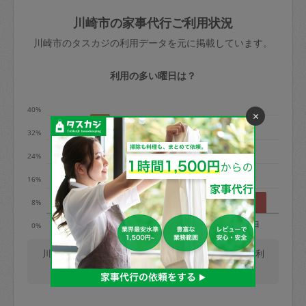
玉、など
きた場合は損害保険の対象外となるので
依頼者不在による当日キャンセル＝依頼
川崎市の家事代行ご利用状況
ご注意ください。
金額の100%＋交通費全額
川崎市のタスカジの利用データを元に掲載しています。
あわせてこちらも参照ください
：
初めて
利用します。注意しなくてはいけない点
※例：依頼日時／土曜日午前9時開始の場
利用の多い曜日は？
はありますか？
合、水曜日午前9時以降はキャンセル料が
発生
40%
×
水曜日9時〜金曜日9時まで＝依頼料金の
32%
50%
24%
金曜日9時～土曜日8時まで＝依頼金額の
100%
16%
土曜日8時〜実施時間＝依頼金額の100%
8%
＋交通費全額
月
火
水
木
金
土
日
0%
依頼者不在による当日キャンセル＝依頼
金額の100%＋交通費全額
川崎市では、毎週火曜日の利用が最も多く、土曜日の利
用が少ないです。(2026/08/08 時点での更新)
2. 定期契約キャンセル（定期契約のみ）