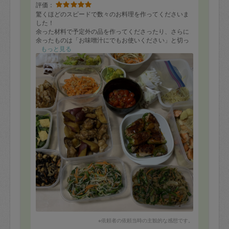
評価：
驚くほどのスピードで数々のお料理を作ってくださいま
した！
余った材料で予定外の品を作ってくださったり、さらに
余ったものは「お味噌汁にでもお使いください」と切っ
てジップロックにまとめてくださったりして、本当に有
もっと見る
難いです。
そして料理後のキッチンは使用前より綺麗なのではない
かと思うくらいピカピカでした。
この度はありがとうございました！
※依頼者の依頼当時の主観的な感想です。