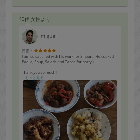
40代 女性より
miguel
評価：
I am so satisfied with his work for 3 hours. He cooked
Paella, Soup, Salads and Tapas for party:)
Thank you so much!!
もっと見る