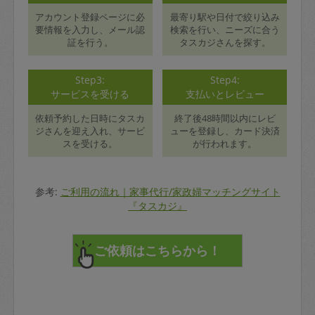
アカウント登録ページに必
最寄り駅や日付で絞り込み
要情報を入力し、メール認
検索を行い、ニーズに合う
証を行う。
タスカジさんを探す。
Step3:
Step4:
サービスを受ける
支払いとレビュー
依頼予約した日時にタスカ
終了後48時間以内にレビ
ジさんを迎え入れ、サービ
ューを登録し、カード決済
スを受ける。
が行われます。
参考:
ご利用の流れ｜家事代行/家政婦マッチングサイト
『タスカジ』