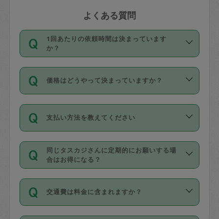
よくある質問
1回あたりの依頼時間は決まっています
か？
依頼1回につき3時間固定です。3時間を
価格はどうやって決まっていますか？
超えて依頼したい場合は、延長機能をご
利用ください。機能をご利用いただくに
11種類の価格帯の中からタスカジさん自
は、タスカジさんに事前に相談し、合意
支払い方法を教えてください
身が価格を選んで設定しています。
の上事前申請することが必要です。な
タスカジさんの価格設定には最初は制限
お、3時間を下回っても、値引き等はござ
お支払方法はクレジットカード（Visa／
があり、レビュー件数、レビューの平均
いません。
同じタスカジさんに定期的にお願いする場
Master／JCB／AMERICAN EXPRESS／
値、などで除々に設定可能な最高額が上
合はお得になる？
Diners Club）のみとなります。
がっていく仕組みになっています。
依頼には「スポット」と「定期（毎週｜
カード情報のご登録は、依頼リクエスト
交通費は料金に含まれますか？
隔週）」があり、「定期」の依頼は「ス
を行う際にご入力ください。プロフィー
ポット」よりお得な料金でご利用できま
ル登録時にはご入力いただかなくても大
交通費は依頼料金とは別途発生し、依頼