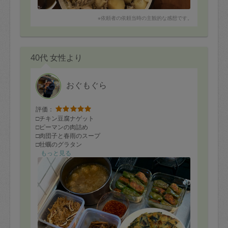
※依頼者の依頼当時の主観的な感想です。
40代 女性より
おぐもぐら
評価：
□チキン豆腐ナゲット
□ピーマンの肉詰め
□肉団子と春雨のスープ
□牡蠣のグラタン
□牡蠣のチヂミ
もっと見る
□自家製韓国だれ
□いか肝炒め
□いかと切り干し大根の煮物
□菜の花とあさりのさっと煮
を作って頂きました！
本日は、お休みだったこともあり、
皆待ちきれず、