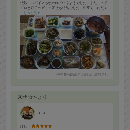
絶妙、スパイスも使われているようでした。また、ノド
グロと茄子のゼリー寄せも絶品でした。料亭でいただく
ようなメニューでした。ローストビーフも白アスパラも
もっと見る
美味しく、豪華でした。のりこさんのレパートリーの広
さには、脱帽です。これからもよろしくお願いします。
※依頼者の依頼当時の主観的な感想です。
30代 女性より
aiki
評価：