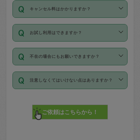
ご依頼は、現在を起点に3日後（72時間
濯、料理、作り置き、整理収納、買い物
のち、タスカジモニター宅にて３時間の
また外国人の方は英語しか話せない方、
キャンセル料はかかりますか？
以降）の日時から受付可能となっていま
です。作業中に物を壊したり、人にけが
現場トライアルを受け、合格したタスカ
日本語も話せる方など様々です。
す。
をさせたりした場合が対象で、補償金額
ジさんが活動されています。
キャンセル料には、以下の2種類がありま
ただし、72時間を切った直前の日程では
は対物1000万円、対人1億円が上限で
バックグラウンドや得意分野はプロフィ
お試し利用はできますか？
す。
タスカジさんへ「募集」をかけることが
す。
※テストセンターの講評は１件目のレビュ
ールに記載していますので、各自の得意
可能です。
ーとして記載されていますので依頼の際
分野を見極めて、目的に合わせてお仕事
「お試し利用」というメニューはありま
万が一損害が発生した場合は、その場の
に参考にしてください。
を依頼してください。
不在の場合にもお願いできますか？
せんが、「一回のみ」依頼を活用するこ
1. 直前キャンセル（定期、スポット契約
写真を撮り、
参考
：
【詳細】タスカジさんの登録に際
とによって、気に入ったタスカジさんを
共通）
タスカジサポートセンターまでご連絡く
して面接や教育は実施していますか？
不在の場合の作業はタスカジさんの同意
見つけることができます。
・タスカジさんのお仕事開始予定時間前
ださい。
注意しなくてはいけない点はありますか？
が必要です。数回の依頼ののち、タスカ
72時間を超える※と、以下のキャンセル
詳細FAQ：
損害賠償保険について教えて
ジさんと依頼者の間で十分な信頼関係が
まず、条件の合う気になるタスカジさ
料が発生します。
ください。
貴重品は紛失の際トラブルの元となるの
できたのち、タスカジさんに依頼してみ
ん、２・３人に「スポット」依頼をして
で、必ず鍵のかかるロッカーや金庫に入
てください。
みてください。
直前キャンセル料：
れて依頼者の責任の元管理するよう心掛
不在時に部屋に入るためにタスカジさん
その後、一番気に入ったタスカジさんに
72時間前〜24時間前＝依頼料金の50%
けてください。
に鍵を預ける必要がありますが、タスカ
「定期（毎週・隔週）」依頼をしてくだ
24時間前～1時間前＝依頼金額の100%
※パスポート、クレジットカード、銀行カ
ジさんが紛失した鍵によって二次的な損
さい。
1時間前〜実施時間＝依頼金額の100%＋
ード、5千円以上のアクセサリー、500円
害（たとえば、第三者の侵入など）が起
交通費全額