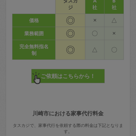
タスカ
A
B
ジ
社
社
◎
×
△
価格
◎
〇
×
業務範囲
完全無料指名
◎
△
〇
制
川崎市における家事代行料金
タスカジで、家事代行を依頼する際の料金は下記となりま
す。