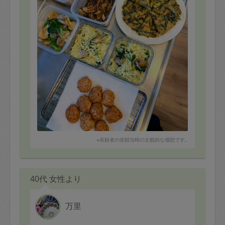
牡蠣のグラタン、
牡蠣のチヂミ＋自家製だれ
菜の花とあさりのさっと煮を
頂きました♫
グラタンは子供も大好きで
よく食べました。
チヂミもタレも美味しくお箸が止まりませんでした。タ
レの辛味や塩辛がちょうど良くお店でもなかなか味わえ
ない風味でした。菜の花はさっぱりの調理が多かったの
ですが、和風なのにしっかりした味付けでご飯にもよく
合いました。
※依頼者の依頼当時の主観的な感想です。
40代 女性より
万里