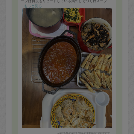
ープは何度もリピートしている鶏のしそつくねスープ
で、別添のカット野菜を入れていただきました。いつも
もっと見る
手早くたくさんのお料理を作っていただき、キッチンも
ピカピカに掃除してもらっています。ありがとうござい
ました。
※依頼者の依頼当時の主観的な感想です。