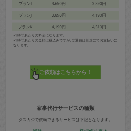
プランI
3,650円
3,890円
プランJ
3,890円
4,190円
プランK
4,190円
4,510円
※1時間あたりの料金になります。
※1時間あたりの金額は税込みですが､交通費は別途にてお支払いに
なります｡
家事代行サービスの種類
タスカジで依頼できるサービスは下記となります。
掃除
料理作り置き