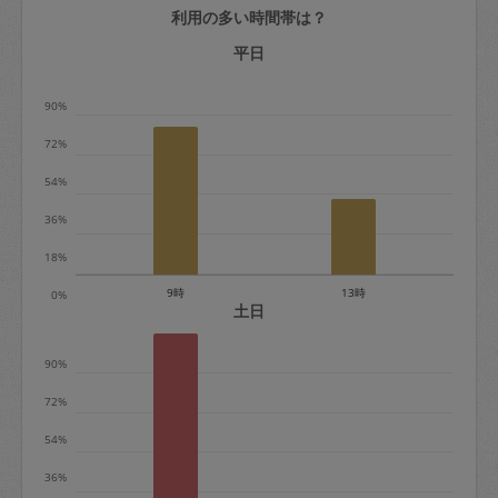
利用の多い時間帯は？
定期契約をキャンセルする場合、毎週定
期は月2回まで隔週定期は月1回までキャ
平日
ンセル料は発生しません。それ以上はキ
90%
ャンセル料が発生します。
72%
定期契約キャンセル料：
54%
・1回につき1,200円※
36%
・詳細ルールは、
こちら
を参照くださ
い。
18%
9時
13時
0%
※キャンセル料金の設定について：
土日
定期依頼1回（3時間）の金額とスポット
90%
1回（3時間）依頼した場合の金額の差額
相当で料金設定されています。
72%
54%
36%