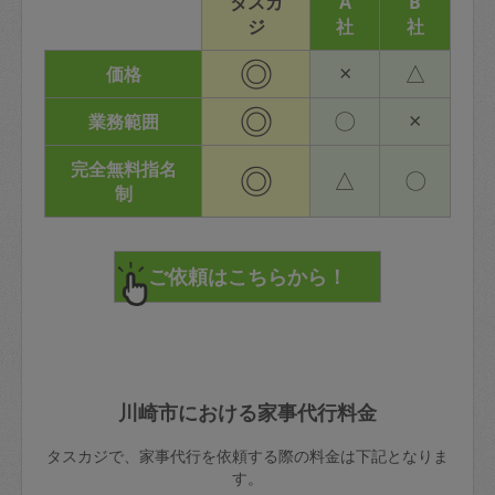
タスカ
A
B
ジ
社
社
◎
×
△
価格
◎
〇
×
業務範囲
完全無料指名
◎
△
〇
制
川崎市における家事代行料金
タスカジで、家事代行を依頼する際の料金は下記となりま
す。