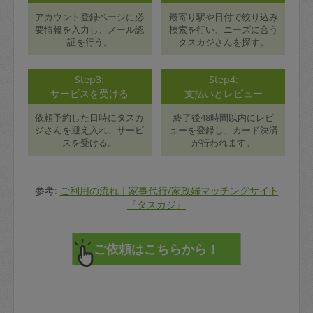
アカウント登録ページに必
最寄り駅や日付で絞り込み
要情報を入力し、メール認
検索を行い、ニーズに合う
証を行う。
タスカジさんを探す。
Step3:
Step4:
サービスを受ける
支払いとレビュー
依頼予約した日時にタスカ
終了後48時間以内にレビ
ジさんを迎え入れ、サービ
ューを登録し、カード決済
スを受ける。
が行われます。
参考:
ご利用の流れ｜家事代行/家政婦マッチングサイト
『タスカジ』