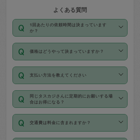
よくある質問
1回あたりの依頼時間は決まっています
か？
依頼1回につき3時間固定です。3時間を
価格はどうやって決まっていますか？
超えて依頼したい場合は、延長機能をご
利用ください。機能をご利用いただくに
11種類の価格帯の中からタスカジさん自
は、タスカジさんに事前に相談し、合意
支払い方法を教えてください
身が価格を選んで設定しています。
の上事前申請することが必要です。な
タスカジさんの価格設定には最初は制限
お、3時間を下回っても、値引き等はござ
お支払方法はクレジットカード（Visa／
があり、レビュー件数、レビューの平均
いません。
同じタスカジさんに定期的にお願いする場
Master／JCB／AMERICAN EXPRESS／
値、などで除々に設定可能な最高額が上
合はお得になる？
Diners Club）のみとなります。
がっていく仕組みになっています。
依頼には「スポット」と「定期（毎週｜
カード情報のご登録は、依頼リクエスト
交通費は料金に含まれますか？
隔週）」があり、「定期」の依頼は「ス
を行う際にご入力ください。プロフィー
ポット」よりお得な料金でご利用できま
ル登録時にはご入力いただかなくても大
交通費は依頼料金とは別途発生し、依頼