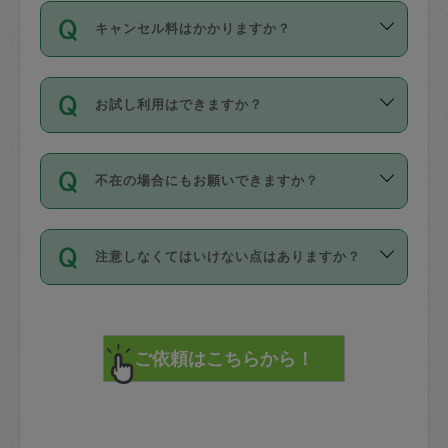
ご依頼は、現在を起点に3日後（72時間
濯、料理、作り置き、整理収納、買い物
のち、タスカジモニター宅にて３時間の
また外国人の方は英語しか話せない方、
キャンセル料はかかりますか？
以降）の日時から受付可能となっていま
です。作業中に物を壊したり、人にけが
現場トライアルを受け、合格したタスカ
日本語も話せる方など様々です。
す。
をさせたりした場合が対象で、補償金額
ジさんが活動されています。
キャンセル料には、以下の2種類がありま
ただし、72時間を切った直前の日程では
は対物1000万円、対人1億円が上限で
バックグラウンドや得意分野はプロフィ
お試し利用はできますか？
す。
タスカジさんへ「募集」をかけることが
す。
※テストセンターの講評は１件目のレビュ
ールに記載していますので、各自の得意
可能です。
ーとして記載されていますので依頼の際
分野を見極めて、目的に合わせてお仕事
「お試し利用」というメニューはありま
万が一損害が発生した場合は、その場の
に参考にしてください。
を依頼してください。
不在の場合にもお願いできますか？
せんが、「一回のみ」依頼を活用するこ
1. 直前キャンセル（定期、スポット契約
写真を撮り、
参考
：
【詳細】タスカジさんの登録に際
とによって、気に入ったタスカジさんを
共通）
タスカジサポートセンターまでご連絡く
して面接や教育は実施していますか？
不在の場合の作業はタスカジさんの同意
見つけることができます。
・タスカジさんのお仕事開始予定時間前
ださい。
注意しなくてはいけない点はありますか？
が必要です。数回の依頼ののち、タスカ
72時間を超える※と、以下のキャンセル
詳細FAQ：
損害賠償保険について教えて
ジさんと依頼者の間で十分な信頼関係が
まず、条件の合う気になるタスカジさ
料が発生します。
ください。
貴重品は紛失の際トラブルの元となるの
できたのち、タスカジさんに依頼してみ
ん、２・３人に「スポット」依頼をして
で、必ず鍵のかかるロッカーや金庫に入
てください。
みてください。
直前キャンセル料：
れて依頼者の責任の元管理するよう心掛
不在時に部屋に入るためにタスカジさん
その後、一番気に入ったタスカジさんに
72時間前〜24時間前＝依頼料金の50%
けてください。
に鍵を預ける必要がありますが、タスカ
「定期（毎週・隔週）」依頼をしてくだ
24時間前～1時間前＝依頼金額の100%
※パスポート、クレジットカード、銀行カ
ジさんが紛失した鍵によって二次的な損
さい。
1時間前〜実施時間＝依頼金額の100%＋
ード、5千円以上のアクセサリー、500円
害（たとえば、第三者の侵入など）が起
交通費全額