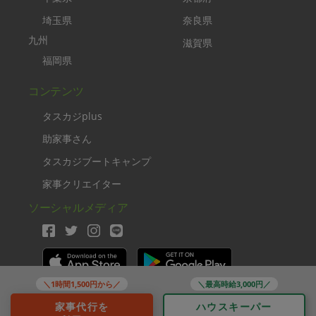
埼玉県
奈良県
九州
滋賀県
福岡県
コンテンツ
タスカジplus
助家事さん
タスカジブートキャンプ
家事クリエイター
ソーシャルメディア
＼1時間1,500円から／
＼最高時給3,000円／
Copyright TASKAJI Inc.
家事代行を
ハウスキーパー