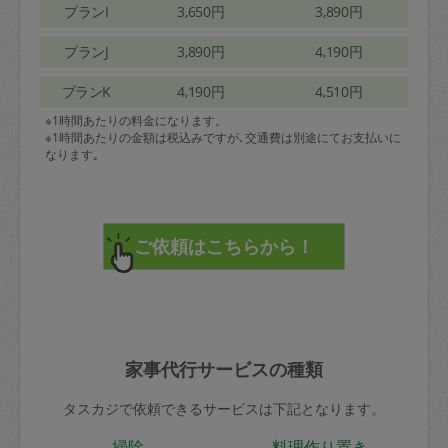
プランI
3,650円
3,890円
プランJ
3,890円
4,190円
プランK
4,190円
4,510円
※1時間あたりの料金になります。
※1時間あたりの金額は税込みですが､交通費は別途にてお支払いに
なります｡
家事代行サービスの種類
タスカジで依頼できるサービスは下記となります。
掃除
料理作り置き