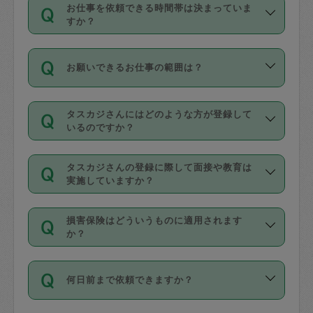
す。
丈夫です。
お仕事を依頼できる時間帯は決まっていま
料金のご請求と合わせてお支払いとなり
定期の最低利用回数は設けていない代わ
デビットカード・プリペイドカード（Vプ
すか？
ます。交通費の金額は「依頼の詳細」に
りに、一定数を超えたキャンセルは有償
リカ、au WALLETなど）
は支払にはご利
時間帯は3種類あります。いずれも１回あ
自動計算で表示されます。
でキャンセルすることが出来ます。
用いただけませんのでご注意ください。
お願いできるお仕事の範囲は？
たり３時間です。
銀行振込や現金払いも対応していませ
（例：毎週定期の場合は３回以上のキャ
ん。
掃除、整理収納、洗濯、買い物、料理、
・ＡＭ ９時～１２時
ンセルが有償（1200円、隔週定期の場合
なお、タスカジさんの交通費も、依頼料
タスカジさんにはどのような方が登録して
作り置きです。タスカジさんによってで
・ＰＭ １３時～１６時
いるのですか？
は２回以上のキャンセルが有償（1200
金のご請求と合わせてお支払いとなりま
きる仕事の範囲が異なりますので、依頼
・夜 １８時～２１時
円））
す。交通費の金額は「依頼の詳細」に自
主婦として長年の家事経験をお持ちの
する前にタスカジさんのプロフィールで
動計算で表示されます。
タスカジさんの登録に際して面接や教育は
方、栄養士・調理師といった資格者で保
確認してください。
開始時間を２時間前後変更することが可
実施していますか？
育園や学校の給食やレストランで料理関
基本的に、高所での作業や危険作業、屋
能です。依頼送信後、個別にタスカジさ
応募の際に、各自事務局との面接と説明
係の専門職に従事されていた方、日本で
外での作業は対象外です。
んにメッセージを送り調整してくださ
損害保険はどういうものに適用されます
を行っています。その後、身分証明書の
すでにハウスキーパーや英語の先生とし
か？
い。ただし、２時間を越えての調整はで
写真提出をしていただいています。外国
てお仕事をしているフィリピン出身の
きません。
依頼者とタスカジさんとの間でタスカジ
人の場合は在留カードで労働許可状況を
方、海外からの留学生、家事が好きな会
万が一、依頼した時間帯と作業時間が１
何日前まで依頼できますか？
を通して成立した作業時間内での作業に
確認しています。タスカジさんトレーニ
社員など様々なバックグラウンドの方が
時間も被らない場合、損害保険の対象外
適用されます。作業範囲は、掃除、洗
ング動画を使ったセルフトレーニングの
登録しています。
となりますので、ご注意ください。