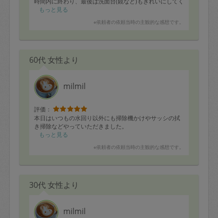
時間内に終わり、最後は洗面台(鏡など)もきれいにしてく
れて、落ちなかったところは、次回、調べてきてくれる
もっと見る
とのことでした。
※依頼者の依頼当時の主観的な感想です。
次は水回りをお願いしたいと思っています。
細かいことになりますが、床の拭き掃除のあと、乾くと
ホコリが少しだけ出ていたので、最後に軽くクイックル
60代 女性より
などかけてもらえると、より良かったかなと思いまし
た。
明るいお人柄で、人見知りの私でも安心できました。
milmil
これから隔週で来ていただくので、きれいになっていく
のが楽しみです。
評価：
本日はいつもの水回り以外にも掃除機かけやサッシの拭
き掃除などやっていただきました。
もっと見る
※依頼者の依頼当時の主観的な感想です。
30代 女性より
milmil