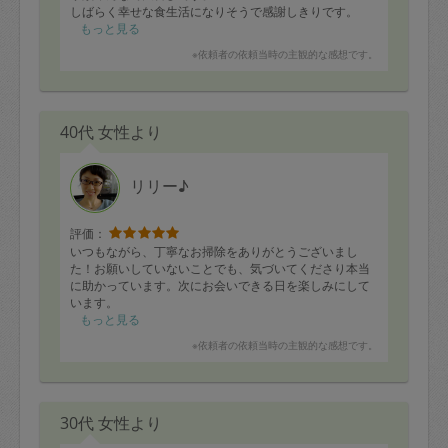
しばらく幸せな食生活になりそうで感謝しきりです。
もっと見る
パンから生パン粉を作って、揚げてくださったフライは
※依頼者の依頼当時の主観的な感想です。
とても美味しかったです。
頂き物の大量のタケノコも様々な料理にしてくださいま
した。こちらもとても美味しかったです。
子供にも優しくしてくださり、来てくださった時間は私
40代 女性より
達もとても楽しむことができました。
また是非お願い出来たらと思っております。
今回もありがとうございました！
リリー♪
評価：
いつもながら、丁寧なお掃除をありがとうございまし
た！お願いしていないことでも、気づいてくださり本当
に助かっています。次にお会いできる日を楽しみにして
います。
もっと見る
※依頼者の依頼当時の主観的な感想です。
30代 女性より