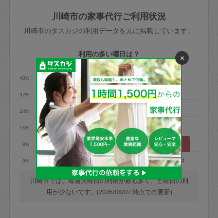
玉、など
きた場合は損害保険の対象外となるので
依頼者不在による当日キャンセル＝依頼
川崎市の家事代行ご利用状況
ご注意ください。
金額の100%＋交通費全額
川崎市のタスカジの利用データを元に掲載しています。
あわせてこちらも参照ください
：
初めて
利用します。注意しなくてはいけない点
※例：依頼日時／土曜日午前9時開始の場
利用の多い曜日は？
×
はありますか？
合、水曜日午前9時以降はキャンセル料が
発生
40%
水曜日9時〜金曜日9時まで＝依頼料金の
32%
50%
24%
金曜日9時～土曜日8時まで＝依頼金額の
100%
16%
土曜日8時〜実施時間＝依頼金額の100%
8%
＋交通費全額
月
火
水
木
金
土
日
0%
依頼者不在による当日キャンセル＝依頼
金額の100%＋交通費全額
川崎市では、毎週火曜日の利用が最も多く、土曜日の利
用が少ないです。(2026/08/07 時点での更新)
2. 定期契約キャンセル（定期契約のみ）