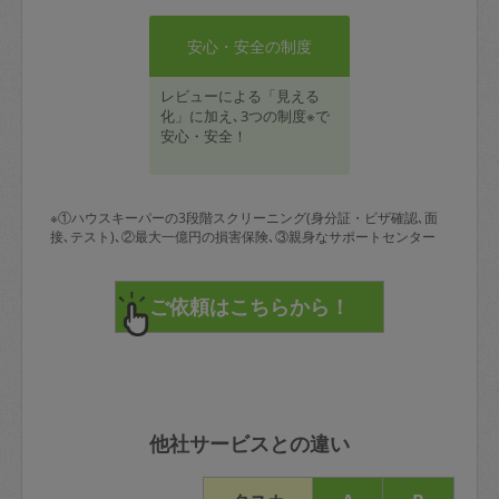
安心・安全の制度
レビューによる「見える
化」に加え､3つの制度※で
安心・安全！
※①ハウスキーパーの3段階スクリーニング(身分証・ビザ確認､面
接､テスト)､②最大一億円の損害保険､③親身なサポートセンター
他社サービスとの違い