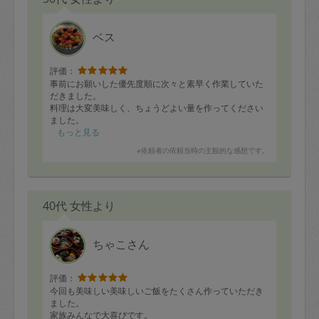
ベス
評価：
事前にお願いした優先度順に次々と素早く作業していた
だきました。
料理は大変美味しく、ちょうどよい量を作ってください
ました。
またぜひお願いさせていただきたいと思います。
もっと見る
ありがとうございました。
※依頼者の依頼当時の主観的な感想です。
40代 女性より
ちゃこさん
評価：
今回も美味しい美味しいご飯をたくさん作っていただき
ました。
家族みんなで大喜びです。