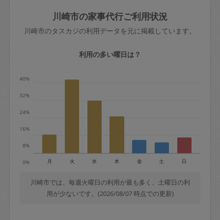
玉、など
きた場合は損害保険の対象外となるので
依頼者不在による当日キャンセル＝依頼
川崎市の家事代行ご利用状況
ご注意ください。
金額の100%＋交通費全額
川崎市のタスカジの利用データを元に掲載しています。
あわせてこちらも参照ください
：
初めて
利用します。注意しなくてはいけない点
※例：依頼日時／土曜日午前9時開始の場
利用の多い曜日は？
はありますか？
合、水曜日午前9時以降はキャンセル料が
発生
40%
水曜日9時〜金曜日9時まで＝依頼料金の
32%
50%
24%
金曜日9時～土曜日8時まで＝依頼金額の
100%
16%
土曜日8時〜実施時間＝依頼金額の100%
8%
＋交通費全額
月
火
水
木
金
土
日
0%
依頼者不在による当日キャンセル＝依頼
金額の100%＋交通費全額
川崎市では、毎週火曜日の利用が最も多く、土曜日の利
用が少ないです。(2026/08/07 時点での更新)
2. 定期契約キャンセル（定期契約のみ）