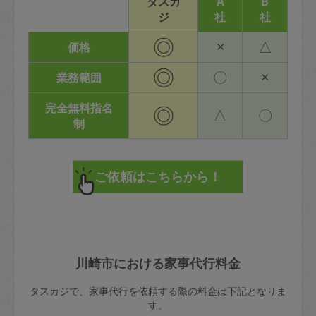
タスカ
A
B
ジ
社
社
◎
×
△
価格
◎
〇
×
業務範囲
完全無料指名
◎
△
〇
制
川崎市における家事代行料金
タスカジで、家事代行を依頼する際の料金は下記となりま
す。