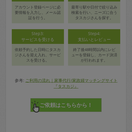
アカウント登録ページに必
最寄り駅や日付で絞り込み
要情報を入力し、メール認
検索を行い、ニーズに合う
証を行う。
タスカジさんを探す。
Step3:
Step4:
サービスを受ける
支払いとレビュー
依頼予約した日時にタスカ
終了後48時間以内にレビ
ジさんを迎え入れ、サービ
ューを登録し、カード決済
スを受ける。
が行われます。
参考:
ご利用の流れ｜家事代行/家政婦マッチングサイト
『タスカジ』