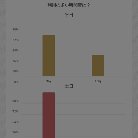
利用の多い時間帯は？
定期契約をキャンセルする場合、毎週定
期は月2回まで隔週定期は月1回までキャ
平日
ンセル料は発生しません。それ以上はキ
90%
ャンセル料が発生します。
72%
定期契約キャンセル料：
54%
・1回につき1,200円※
36%
・詳細ルールは、
こちら
を参照くださ
い。
18%
9時
13時
0%
※キャンセル料金の設定について：
土日
定期依頼1回（3時間）の金額とスポット
90%
1回（3時間）依頼した場合の金額の差額
相当で料金設定されています。
72%
54%
36%