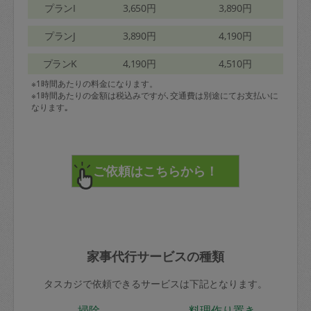
プランI
3,650円
3,890円
プランJ
3,890円
4,190円
プランK
4,190円
4,510円
※1時間あたりの料金になります。
※1時間あたりの金額は税込みですが､交通費は別途にてお支払いに
なります｡
家事代行サービスの種類
タスカジで依頼できるサービスは下記となります。
掃除
料理作り置き