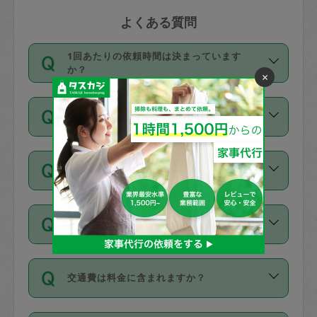
よくある質問
1回あたりの依頼時間は決まっています
か？
×
依頼1回につき3時間固定です。3時間を
価格はどうやって決まっていますか？
超えて依頼したい場合は、延長機能をご
利用ください。機能をご利用いただくに
11種類の価格帯の中からタスカジさん自
は、タスカジさんに事前に相談し、合意
支払い方法を教えてください
身が価格を選んで設定しています。
の上事前申請することが必要です。な
タスカジさんの価格設定には最初は制限
お、3時間を下回っても、値引き等はござ
お支払方法はクレジットカード（Visa／
があり、レビュー件数、レビューの平均
いません。
同じタスカジさんに定期的にお願いする場
Master／JCB／AMERICAN EXPRESS／
値、などで除々に設定可能な最高額が上
合はお得になる？
Diners Club）のみとなります。
がっていく仕組みになっています。
依頼には「スポット」と「定期（毎週｜
カード情報のご登録は、依頼リクエスト
交通費は料金に含まれますか？
隔週）」があり、「定期」の依頼は「ス
を行う際にご入力ください。プロフィー
ポット」よりお得な料金でご利用できま
ル登録時にはご入力いただかなくても大
交通費は依頼料金とは別途発生し、依頼