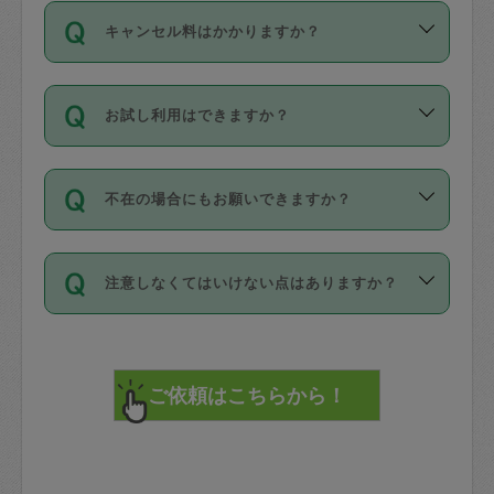
ご依頼は、現在を起点に3日後（72時間
濯、料理、作り置き、整理収納、買い物
のち、タスカジモニター宅にて３時間の
また外国人の方は英語しか話せない方、
キャンセル料はかかりますか？
以降）の日時から受付可能となっていま
です。作業中に物を壊したり、人にけが
現場トライアルを受け、合格したタスカ
日本語も話せる方など様々です。
す。
をさせたりした場合が対象で、補償金額
ジさんが活動されています。
キャンセル料には、以下の2種類がありま
ただし、72時間を切った直前の日程では
は対物1000万円、対人1億円が上限で
バックグラウンドや得意分野はプロフィ
お試し利用はできますか？
す。
タスカジさんへ「募集」をかけることが
す。
※テストセンターの講評は１件目のレビュ
ールに記載していますので、各自の得意
可能です。
ーとして記載されていますので依頼の際
分野を見極めて、目的に合わせてお仕事
「お試し利用」というメニューはありま
万が一損害が発生した場合は、その場の
に参考にしてください。
を依頼してください。
不在の場合にもお願いできますか？
せんが、「一回のみ」依頼を活用するこ
1. 直前キャンセル（定期、スポット契約
写真を撮り、
参考
：
【詳細】タスカジさんの登録に際
とによって、気に入ったタスカジさんを
共通）
タスカジサポートセンターまでご連絡く
して面接や教育は実施していますか？
不在の場合の作業はタスカジさんの同意
見つけることができます。
・タスカジさんのお仕事開始予定時間前
ださい。
注意しなくてはいけない点はありますか？
が必要です。数回の依頼ののち、タスカ
72時間を超える※と、以下のキャンセル
詳細FAQ：
損害賠償保険について教えて
ジさんと依頼者の間で十分な信頼関係が
まず、条件の合う気になるタスカジさ
料が発生します。
ください。
貴重品は紛失の際トラブルの元となるの
できたのち、タスカジさんに依頼してみ
ん、２・３人に「スポット」依頼をして
で、必ず鍵のかかるロッカーや金庫に入
てください。
みてください。
直前キャンセル料：
れて依頼者の責任の元管理するよう心掛
不在時に部屋に入るためにタスカジさん
その後、一番気に入ったタスカジさんに
72時間前〜24時間前＝依頼料金の50%
けてください。
に鍵を預ける必要がありますが、タスカ
「定期（毎週・隔週）」依頼をしてくだ
24時間前～1時間前＝依頼金額の100%
※パスポート、クレジットカード、銀行カ
ジさんが紛失した鍵によって二次的な損
さい。
1時間前〜実施時間＝依頼金額の100%＋
ード、5千円以上のアクセサリー、500円
害（たとえば、第三者の侵入など）が起
交通費全額