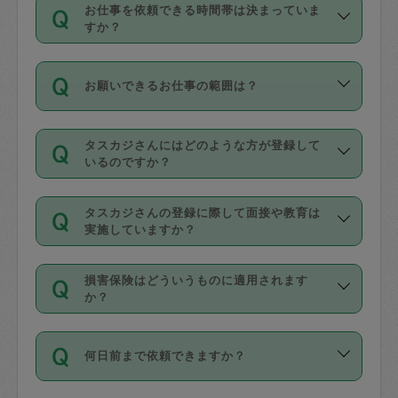
す。
丈夫です。
お仕事を依頼できる時間帯は決まっていま
料金のご請求と合わせてお支払いとなり
定期の最低利用回数は設けていない代わ
デビットカード・プリペイドカード（Vプ
すか？
ます。交通費の金額は「依頼の詳細」に
りに、一定数を超えたキャンセルは有償
リカ、au WALLETなど）
は支払にはご利
時間帯は3種類あります。いずれも１回あ
自動計算で表示されます。
でキャンセルすることが出来ます。
用いただけませんのでご注意ください。
お願いできるお仕事の範囲は？
たり３時間です。
銀行振込や現金払いも対応していませ
（例：毎週定期の場合は３回以上のキャ
ん。
掃除、整理収納、洗濯、買い物、料理、
・ＡＭ ９時～１２時
ンセルが有償（1200円、隔週定期の場合
なお、タスカジさんの交通費も、依頼料
タスカジさんにはどのような方が登録して
作り置きです。タスカジさんによってで
・ＰＭ １３時～１６時
いるのですか？
は２回以上のキャンセルが有償（1200
金のご請求と合わせてお支払いとなりま
きる仕事の範囲が異なりますので、依頼
・夜 １８時～２１時
円））
す。交通費の金額は「依頼の詳細」に自
主婦として長年の家事経験をお持ちの
する前にタスカジさんのプロフィールで
動計算で表示されます。
タスカジさんの登録に際して面接や教育は
方、栄養士・調理師といった資格者で保
確認してください。
開始時間を２時間前後変更することが可
実施していますか？
育園や学校の給食やレストランで料理関
基本的に、高所での作業や危険作業、屋
能です。依頼送信後、個別にタスカジさ
応募の際に、各自事務局との面接と説明
係の専門職に従事されていた方、日本で
外での作業は対象外です。
んにメッセージを送り調整してくださ
損害保険はどういうものに適用されます
を行っています。その後、身分証明書の
すでにハウスキーパーや英語の先生とし
か？
い。ただし、２時間を越えての調整はで
写真提出をしていただいています。外国
てお仕事をしているフィリピン出身の
きません。
依頼者とタスカジさんとの間でタスカジ
人の場合は在留カードで労働許可状況を
方、海外からの留学生、家事が好きな会
万が一、依頼した時間帯と作業時間が１
何日前まで依頼できますか？
を通して成立した作業時間内での作業に
確認しています。タスカジさんトレーニ
社員など様々なバックグラウンドの方が
時間も被らない場合、損害保険の対象外
適用されます。作業範囲は、掃除、洗
ング動画を使ったセルフトレーニングの
登録しています。
となりますので、ご注意ください。