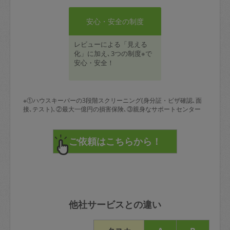
安心・安全の制度
レビューによる「見える
化」に加え､3つの制度※で
安心・安全！
※①ハウスキーパーの3段階スクリーニング(身分証・ビザ確認､面
接､テスト)､②最大一億円の損害保険､③親身なサポートセンター
他社サービスとの違い