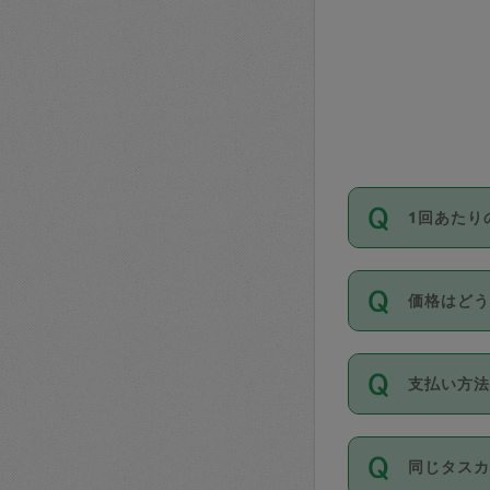
1回あたり
依頼1回に
価格はど
い。機能
が必要です
11種類の
支払い方
タスカジ
除々に設
お支払方法は
同じタス
Club）