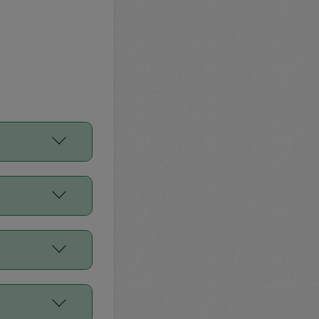
をご利用くださ
前申請すること
平均値、などで
／Diners