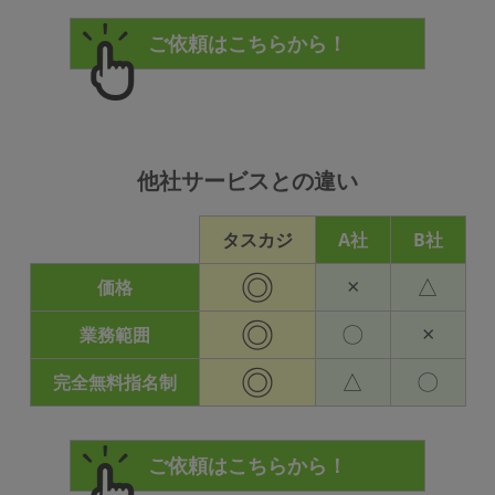
他社サービスとの違い
タスカジ
A社
B社
◎
×
△
価格
◎
〇
×
業務範囲
◎
△
〇
完全無料指名制