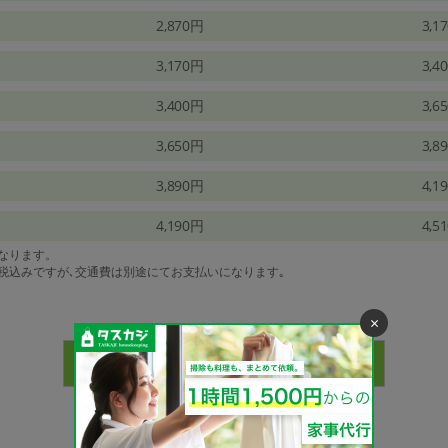
2,870円
3,1
3,170円
3,4
3,400円
3,6
3,650円
3,8
3,890円
4,1
4,190円
4,5
になります。
は税込みですが､交通費は別途にてお支払いになります｡
×