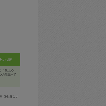
全の制度
る「見える
つの制度※で
険､③親身なサ