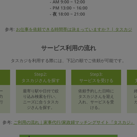
- AM 9:00 ~ 12:00
- PM 13:00 ~ 16:00
- 夜 18:00 ~ 21:00
参考:
お仕事を依頼できる時間帯は決まっていますか？ | タスカジ
サービス利用の流れ
タスカジを利用する際には、下記の順でご依頼が可能です。
Step2:
Step3:
録
タスカジさんを探す
サービスを受ける
ー
最寄り駅や日付で絞
依頼予約した日時に
力
り込み検索を行い、
タスカジさんを迎え
行
ニーズに合うタスカ
入れ、サービスを受
ジさんを探す。
ける。
参考:
ご利用の流れ｜家事代行/家政婦マッチングサイト『タスカジ』