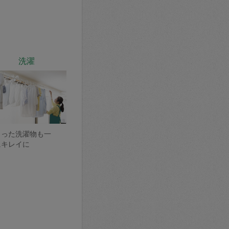
洗濯
まった洗濯物も一
にキレイに