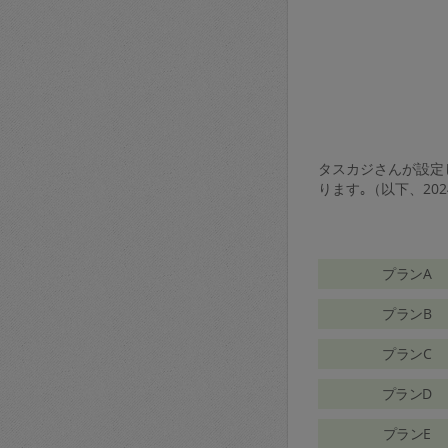
タスカジさんが設定し
ります｡（以下、20
プランA
プランB
プランC
プランD
プランE