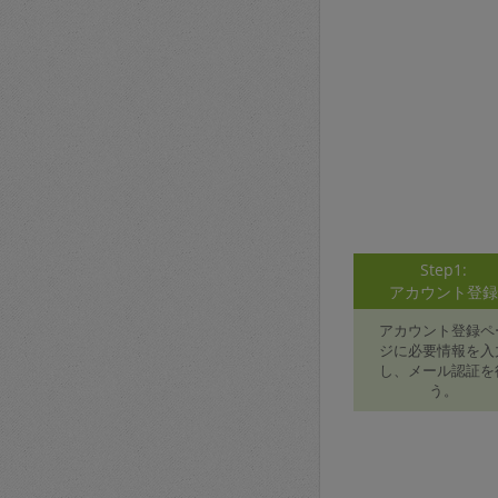
Step1:
アカウント登
アカウント登録ペ
ジに必要情報を入
し、メール認証を
う。