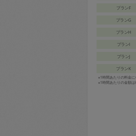
プランF
プランG
プランH
プランI
プランJ
プランK
※1時間あたりの料金
※1時間あたりの金額