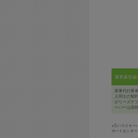
業界最安値水準
家事代行業
人同士の契約
がリーズナブ
ーパーは高時
※①ハウスキー
ポートセンター