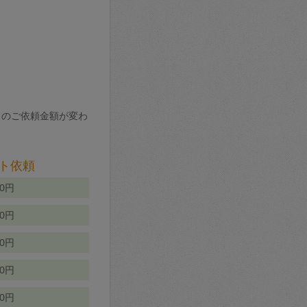
りのご依頼金額が変わ
ト依頼
00円
00円
50円
80円
70円