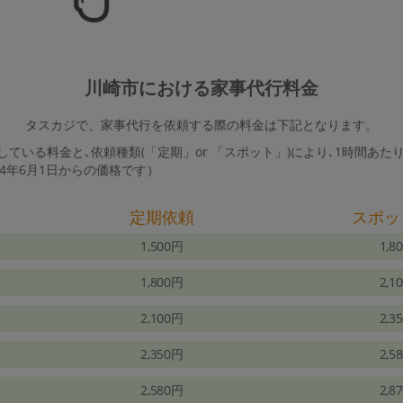
川崎市における家事代行料金
タスカジで、家事代行を依頼する際の料金は下記となります。
ている料金と､依頼種類(「定期」or 「スポット」)により､1時間あた
24年6月1日からの価格です）
定期依頼
スポッ
1,500円
1,8
1,800円
2,1
2,100円
2,3
2,350円
2,5
2,580円
2,8