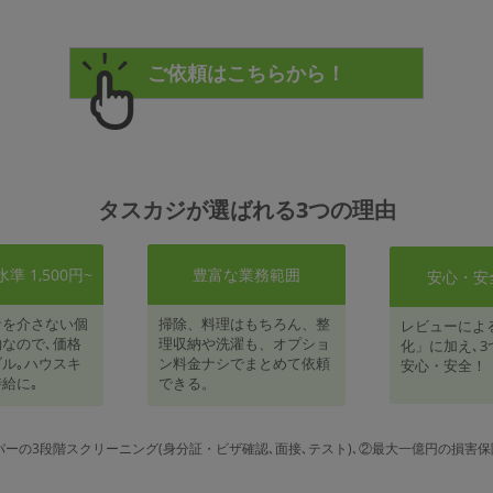
タスカジが選ばれる3つの理由
 1,500円~
豊富な業務範囲
安心・安
者を介さない個
掃除、料理はもちろん、整
レビューによ
なので､価格
理収納や洗濯も、オプショ
化」に加え､3
ル｡ハウスキ
ン料金ナシでまとめて依頼
安心・安全！
給に｡
できる。
パーの3段階スクリーニング(身分証・ビザ確認､面接､テスト)､②最大一億円の損害保