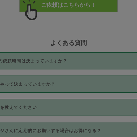
よくある質問
の依頼時間は決まっていますか？
つき3時間固定です。3時間を超えて依頼したい場合は、延長機能
うやって決まっていますか？
をご利用いただくには、タスカジさんに事前に相談し、合意の上事
。なお、3時間を下回っても、値引き等はございません。
価格帯の中からタスカジさん自身が価格を選んで設定しています。
法を教えてください
さんの価格設定には最初は制限があり、レビュー件数、レビューの
定可能な最高額が上がっていく仕組みになっています。
クレジットカード（Visa／Master／JCB／AMERICAN EXPRESS
カジさんに定期的にお願いする場合はお得になる？
のみとなります。