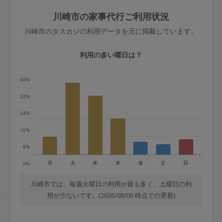
玉、など
きた場合は損害保険の対象外となるので
依頼者不在による当日キャンセル＝依頼
川崎市の家事代行ご利用状況
ご注意ください。
金額の100%＋交通費全額
川崎市のタスカジの利用データを元に掲載しています。
あわせてこちらも参照ください
：
初めて
利用します。注意しなくてはいけない点
※例：依頼日時／土曜日午前9時開始の場
利用の多い曜日は？
はありますか？
合、水曜日午前9時以降はキャンセル料が
発生
40%
水曜日9時〜金曜日9時まで＝依頼料金の
32%
50%
24%
金曜日9時～土曜日8時まで＝依頼金額の
100%
16%
土曜日8時〜実施時間＝依頼金額の100%
8%
＋交通費全額
月
火
水
木
金
土
日
0%
依頼者不在による当日キャンセル＝依頼
金額の100%＋交通費全額
川崎市では、毎週火曜日の利用が最も多く、土曜日の利
用が少ないです。(2026/08/09 時点での更新)
2. 定期契約キャンセル（定期契約のみ）