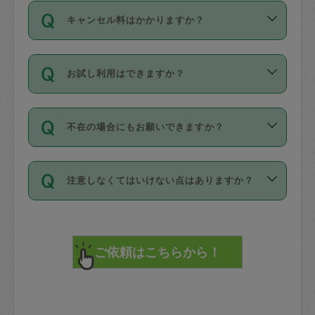
ご依頼は、現在を起点に3日後（72時間
濯、料理、作り置き、整理収納、買い物
のち、タスカジモニター宅にて３時間の
また外国人の方は英語しか話せない方、
キャンセル料はかかりますか？
以降）の日時から受付可能となっていま
です。作業中に物を壊したり、人にけが
現場トライアルを受け、合格したタスカ
日本語も話せる方など様々です。
す。
をさせたりした場合が対象で、補償金額
ジさんが活動されています。
キャンセル料には、以下の2種類がありま
ただし、72時間を切った直前の日程では
は対物1000万円、対人1億円が上限で
バックグラウンドや得意分野はプロフィ
お試し利用はできますか？
す。
タスカジさんへ「募集」をかけることが
す。
※テストセンターの講評は１件目のレビュ
ールに記載していますので、各自の得意
可能です。
ーとして記載されていますので依頼の際
分野を見極めて、目的に合わせてお仕事
「お試し利用」というメニューはありま
万が一損害が発生した場合は、その場の
に参考にしてください。
を依頼してください。
不在の場合にもお願いできますか？
せんが、「一回のみ」依頼を活用するこ
1. 直前キャンセル（定期、スポット契約
写真を撮り、
参考
：
【詳細】タスカジさんの登録に際
とによって、気に入ったタスカジさんを
共通）
タスカジサポートセンターまでご連絡く
して面接や教育は実施していますか？
不在の場合の作業はタスカジさんの同意
見つけることができます。
・タスカジさんのお仕事開始予定時間前
ださい。
注意しなくてはいけない点はありますか？
が必要です。数回の依頼ののち、タスカ
72時間を超える※と、以下のキャンセル
詳細FAQ：
損害賠償保険について教えて
ジさんと依頼者の間で十分な信頼関係が
まず、条件の合う気になるタスカジさ
料が発生します。
ください。
貴重品は紛失の際トラブルの元となるの
できたのち、タスカジさんに依頼してみ
ん、２・３人に「スポット」依頼をして
で、必ず鍵のかかるロッカーや金庫に入
てください。
みてください。
直前キャンセル料：
れて依頼者の責任の元管理するよう心掛
不在時に部屋に入るためにタスカジさん
その後、一番気に入ったタスカジさんに
72時間前〜24時間前＝依頼料金の50%
けてください。
に鍵を預ける必要がありますが、タスカ
「定期（毎週・隔週）」依頼をしてくだ
24時間前～1時間前＝依頼金額の100%
※パスポート、クレジットカード、銀行カ
ジさんが紛失した鍵によって二次的な損
さい。
1時間前〜実施時間＝依頼金額の100%＋
ード、5千円以上のアクセサリー、500円
害（たとえば、第三者の侵入など）が起
交通費全額