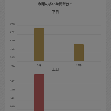
利用の多い時間帯は？
定期契約をキャンセルする場合、毎週定
期は月2回まで隔週定期は月1回までキャ
平日
ンセル料は発生しません。それ以上はキ
90%
ャンセル料が発生します。
72%
定期契約キャンセル料：
54%
・1回につき1,200円※
36%
・詳細ルールは、
こちら
を参照くださ
い。
18%
9時
13時
0%
※キャンセル料金の設定について：
土日
定期依頼1回（3時間）の金額とスポット
90%
1回（3時間）依頼した場合の金額の差額
相当で料金設定されています。
72%
54%
36%