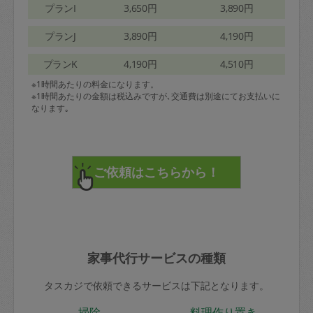
プランI
3,650円
3,890円
プランJ
3,890円
4,190円
プランK
4,190円
4,510円
※1時間あたりの料金になります。
※1時間あたりの金額は税込みですが､交通費は別途にてお支払いに
なります｡
家事代行サービスの種類
タスカジで依頼できるサービスは下記となります。
掃除
料理作り置き