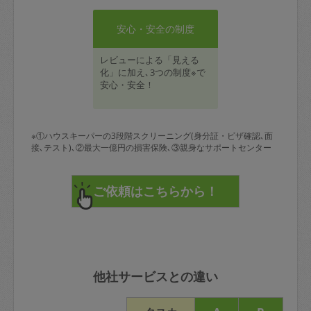
安心・安全の制度
レビューによる「見える
化」に加え､3つの制度※で
安心・安全！
※①ハウスキーパーの3段階スクリーニング(身分証・ビザ確認､面
接､テスト)､②最大一億円の損害保険､③親身なサポートセンター
他社サービスとの違い