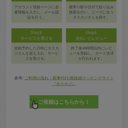
アカウント登録ページに必
最寄り駅や日付で絞り込み
要情報を入力し、メール認
検索を行い、ニーズに合う
証を行う。
タスカジさんを探す。
Step3:
Step4:
サービスを受ける
支払いとレビュー
依頼予約した日時にタスカ
終了後48時間以内にレビ
ジさんを迎え入れ、サービ
ューを登録し、カード決済
スを受ける。
が行われます。
参考:
ご利用の流れ｜家事代行/家政婦マッチングサイト
『タスカジ』