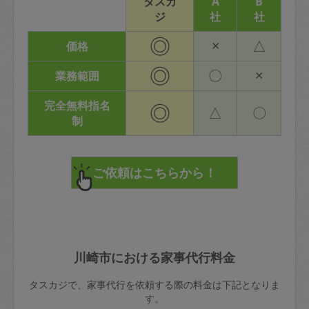
タスカ
A
B
ジ
社
社
◎
×
△
価格
◎
〇
×
業務範囲
完全無料指名
◎
△
〇
制
川崎市における家事代行料金
タスカジで、家事代行を依頼する際の料金は下記となりま
す。