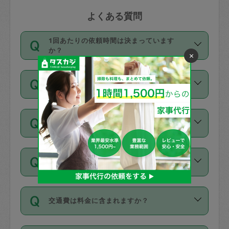
よくある質問
1回あたりの依頼時間は決まっています
か？
×
依頼1回につき3時間固定です。3時間を
価格はどうやって決まっていますか？
超えて依頼したい場合は、延長機能をご
利用ください。機能をご利用いただくに
11種類の価格帯の中からタスカジさん自
は、タスカジさんに事前に相談し、合意
支払い方法を教えてください
身が価格を選んで設定しています。
の上事前申請することが必要です。な
タスカジさんの価格設定には最初は制限
お、3時間を下回っても、値引き等はござ
お支払方法はクレジットカード（Visa／
があり、レビュー件数、レビューの平均
いません。
同じタスカジさんに定期的にお願いする場
Master／JCB／AMERICAN EXPRESS／
値、などで除々に設定可能な最高額が上
合はお得になる？
Diners Club）のみとなります。
がっていく仕組みになっています。
依頼には「スポット」と「定期（毎週｜
カード情報のご登録は、依頼リクエスト
交通費は料金に含まれますか？
隔週）」があり、「定期」の依頼は「ス
を行う際にご入力ください。プロフィー
ポット」よりお得な料金でご利用できま
ル登録時にはご入力いただかなくても大
交通費は依頼料金とは別途発生し、依頼