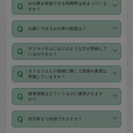
す。
丈夫です。
お仕事を依頼できる時間帯は決まっていま
料金のご請求と合わせてお支払いとなり
定期の最低利用回数は設けていない代わ
デビットカード・プリペイドカード（Vプ
すか？
ます。交通費の金額は「依頼の詳細」に
りに、一定数を超えたキャンセルは有償
リカ、au WALLETなど）
は支払にはご利
時間帯は3種類あります。いずれも１回あ
自動計算で表示されます。
でキャンセルすることが出来ます。
用いただけませんのでご注意ください。
お願いできるお仕事の範囲は？
たり３時間です。
銀行振込や現金払いも対応していませ
（例：毎週定期の場合は３回以上のキャ
ん。
掃除、整理収納、洗濯、買い物、料理、
・ＡＭ ９時～１２時
ンセルが有償（1200円、隔週定期の場合
なお、タスカジさんの交通費も、依頼料
タスカジさんにはどのような方が登録して
作り置きです。タスカジさんによってで
・ＰＭ １３時～１６時
いるのですか？
は２回以上のキャンセルが有償（1200
金のご請求と合わせてお支払いとなりま
きる仕事の範囲が異なりますので、依頼
・夜 １８時～２１時
円））
す。交通費の金額は「依頼の詳細」に自
主婦として長年の家事経験をお持ちの
する前にタスカジさんのプロフィールで
動計算で表示されます。
タスカジさんの登録に際して面接や教育は
方、栄養士・調理師といった資格者で保
確認してください。
開始時間を２時間前後変更することが可
実施していますか？
育園や学校の給食やレストランで料理関
基本的に、高所での作業や危険作業、屋
能です。依頼送信後、個別にタスカジさ
応募の際に、各自事務局との面接と説明
係の専門職に従事されていた方、日本で
外での作業は対象外です。
んにメッセージを送り調整してくださ
損害保険はどういうものに適用されます
を行っています。その後、身分証明書の
すでにハウスキーパーや英語の先生とし
か？
い。ただし、２時間を越えての調整はで
写真提出をしていただいています。外国
てお仕事をしているフィリピン出身の
きません。
依頼者とタスカジさんとの間でタスカジ
人の場合は在留カードで労働許可状況を
方、海外からの留学生、家事が好きな会
万が一、依頼した時間帯と作業時間が１
何日前まで依頼できますか？
を通して成立した作業時間内での作業に
確認しています。タスカジさんトレーニ
社員など様々なバックグラウンドの方が
時間も被らない場合、損害保険の対象外
適用されます。作業範囲は、掃除、洗
ング動画を使ったセルフトレーニングの
登録しています。
となりますので、ご注意ください。